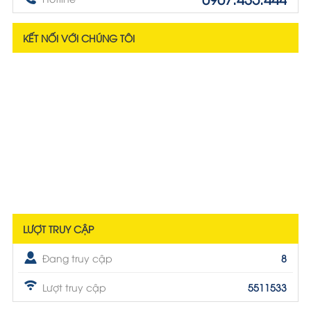
KẾT NỐI VỚI CHÚNG TÔI
LƯỢT TRUY CẬP
Đang truy cập
8
Lượt truy cập
5511533