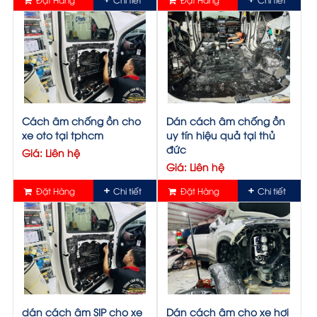
Cách âm chống ồn cho
Dán cách âm chống ồn
xe oto tại tphcm
uy tín hiệu quả tại thủ
đức
Giá: Liên hệ
Giá: Liên hệ
Đặt Hàng
Chi tiết
Đặt Hàng
Chi tiết
dán cách âm SIP cho xe
Dán cách âm cho xe hơi