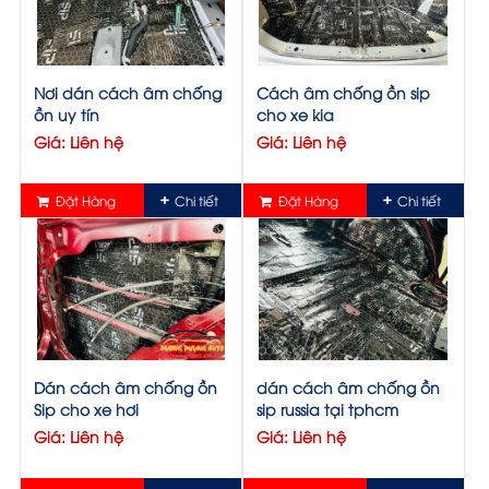
Nơi dán cách âm chống
Cách âm chống ồn sip
ồn uy tín
cho xe kia
Giá: Liên hệ
Giá: Liên hệ
Đặt Hàng
Chi tiết
Đặt Hàng
Chi tiết
Dán cách âm chống ồn
dán cách âm chống ồn
Sip cho xe hơi
sip russia tại tphcm
Giá: Liên hệ
Giá: Liên hệ