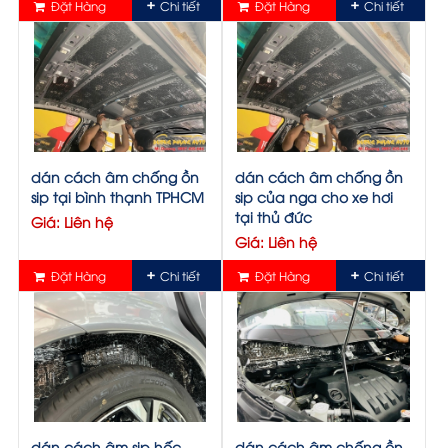
Đặt Hàng
Chi tiết
Đặt Hàng
Chi tiết
dán cách âm chống ồn
dán cách âm chống ồn
sip tại bình thạnh TPHCM
sip của nga cho xe hơi
tại thủ đức
Giá: Liên hệ
Giá: Liên hệ
Đặt Hàng
Chi tiết
Đặt Hàng
Chi tiết
dán cách âm sip hốc
dán cách âm chống ồn