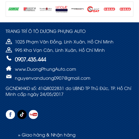
TRANG TRÍ Ô TÔ DƯƠNG PHỤNG AUTO
1025 Phạm Văn Đồng, Linh Xuân, Hồ Chí Minh
995 Kha Vạn Cân, Linh Xuân, Hồ Chí Minh
0907.435.444
www.DuongPhungAuto.com
nguyenvanduong0907@gmail.com
GCNDKHKD số: 41Q8022831 do UBND TP Thủ Đức, TP. Hồ Chí
Minh cấp ngày 24/05/2017
» Giao hàng & Nhận hàng