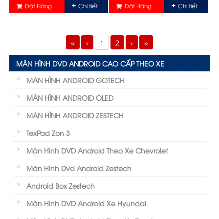
Đặt Hàng
Chi tiết
Đặt Hàng
Chi tiết
«
‹
2
›
»
1
MÀN HÌNH DVD ANDROID CAO CẤP THEO XE
MÀN HÌNH ANDROID GOTECH
MÀN HÌNH ANDROID OLED
MÀN HÌNH ANDROID ZESTECH
TexPad Zon 3
Màn Hình DVD Android Theo Xe Chevrolet
Màn Hình Dvd Android Zestech
Android Box Zestech
Màn Hình DVD Android Xe Hyundai