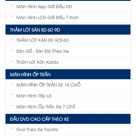
Màn Hình Kẹp Gối Đầu HD
Màn Hình LCD Gối Đầu 7.inch
THẢM LÓT SÀN 5D 6D 9D
THẢM LÓT XÀN XE HƠI 6D
Sàn Gỗ , Sàn Đá Theo Xe
Thãm Lót Xàn Kardo
MÀN HÌNH ỐP TRẦN
MÀN HÌNH ỐP TRẦN XE 16 CHỔ
Màn Hình Tốp Lô
Màn Hình Ốp Trần Xe 7 Chổ
ĐẦU DVD CAO CẤP THEO XE
Dvd Theo Xe Toyota