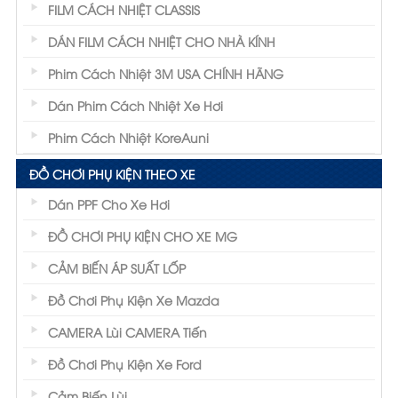
FILM CÁCH NHIỆT CLASSIS
DÁN FILM CÁCH NHIỆT CHO NHÀ KÍNH
Phim Cách Nhiệt 3M USA CHÍNH HÃNG
Dán Phim Cách Nhiệt Xe Hơi
Phim Cách Nhiệt KoreAuni
ĐỒ CHƠI PHỤ KIỆN THEO XE
Dán PPF Cho Xe Hơi
ĐỒ CHƠI PHỤ KIỆN CHO XE MG
CẢM BIẾN ÁP SUẤT LỐP
Đồ Chơi Phụ Kiện Xe Mazda
CAMERA Lùi CAMERA Tiến
Đồ Chơi Phụ Kiện Xe Ford
Cảm Biến Lùi