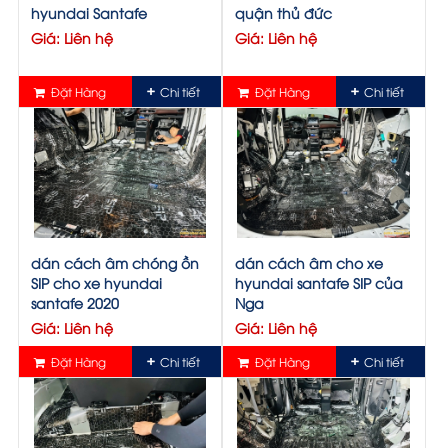
hyundai Santafe
quận thủ đức
Giá: Liên hệ
Giá: Liên hệ
Đặt Hàng
Chi tiết
Đặt Hàng
Chi tiết
dán cách âm chóng ồn
dán cách âm cho xe
SIP cho xe hyundai
hyundai santafe SIP của
santafe 2020
Nga
Giá: Liên hệ
Giá: Liên hệ
Đặt Hàng
Chi tiết
Đặt Hàng
Chi tiết