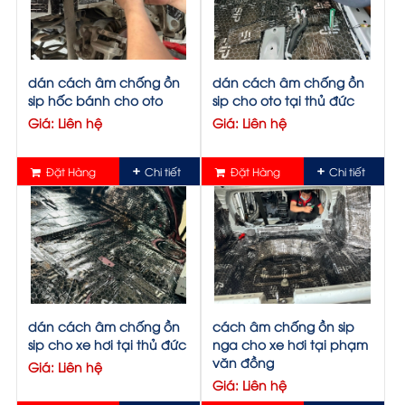
dán cách âm chống ồn
dán cách âm chống ồn
sip hốc bánh cho oto
sip cho oto tại thủ đức
Giá: Liên hệ
Giá: Liên hệ
Đặt Hàng
Chi tiết
Đặt Hàng
Chi tiết
dán cách âm chống ồn
cách âm chống ồn sip
sip cho xe hơi tại thủ đức
nga cho xe hơi tại phạm
văn đồng
Giá: Liên hệ
Giá: Liên hệ