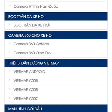
Camera HTrình Hàn Quốc
BỌC TRẦN DA XE HƠI
BỌC TRẦN DA XE HƠI
CAMERA 360 CHO XE HƠI
Camera 360 Gotech
Camera 360 Oled Pro
THIẾT BỊ DẪN ĐƯỜNG VIETMAP
VIETMAP ANDROID
VIETMAP C005
VIETMAP C005
VIETMAP C007
MÀN HÌNH GỐI ĐẦU