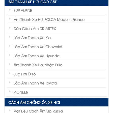
ÂM THANH XE HƠI CAO CẤP
SUP ALPINE
Âm Thanh Xe Hơi FOLCA Made In France
Dán Cách Âm DR,ARTEX
Lắp Âm Thanh Xe Kia
Lắp Âm Thanh Xe Chevrolet
Lắp Âm Thanh Xe Hyundai
Âm Thanh Xe Hơi Nhập Đức
Súp Hơi Ô Tô
Lắp Âm Thanh Xe Toyota
PIONEER
CÁCH ÂM CHỐNG ỒN XE HƠI
Vật Liệu Cách Âm Sip Russia