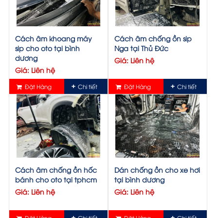
Cách âm khoang máy
Cách âm chống ồn sip
sip cho oto tại bình
Nga tại Thủ Đức
dương
Giá: Liên hệ
Giá: Liên hệ
Đặt Hàng
Chi tiết
Đặt Hàng
Chi tiết
Cách âm chống ồn hốc
Dán chống ồn cho xe hơi
bánh cho oto tại tphcm
tại bình dương
Giá: Liên hệ
Giá: Liên hệ
Đặt Hàng
Chi tiết
Đặt Hàng
Chi tiết