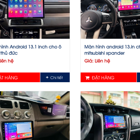
ình Android 13.1 inch cho ô
Màn hình android 13.in c
i thủ đức
mitsubishi xpander
Liên hệ
Giá: Liên hệ
T HÀNG
ĐẶT HÀNG
Chi tiết