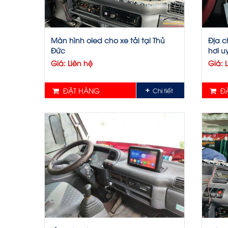
Màn hình oled cho xe tải tại Thủ
Địa c
Đức
hơi uy
Giá: Liên hệ
Giá: 
ĐẶT HÀNG
ĐẶ
Chi tiết