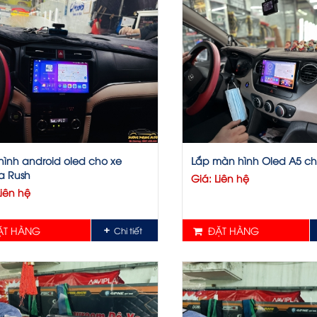
ình android oled cho xe
Lắp màn hình Oled A5 ch
a Rush
Giá: Liên hệ
Liên hệ
T HÀNG
ĐẶT HÀNG
Chi tiết