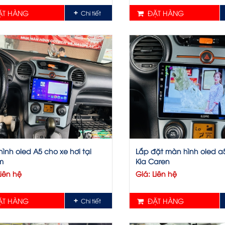
T HÀNG
ĐẶT HÀNG
Chi tiết
ình oled A5 cho xe hơi tại
Lắp đặt màn hình oled a
m
Kia Caren
Liên hệ
Giá: Liên hệ
T HÀNG
ĐẶT HÀNG
Chi tiết