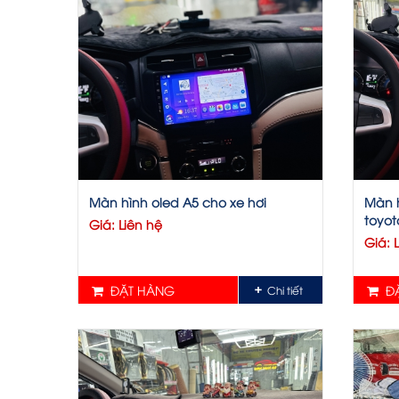
Màn hình oled A5 cho xe hơi
Màn h
toyot
Giá: Liên hệ
Giá: 
ĐẶT HÀNG
ĐẶ
Chi tiết