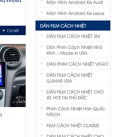
ota innova
Màn Hình Android Xe Audi
Màn Hình Android Xe Lexus
DÁN FILM CÁCH NHIỆT
Chi tiết
DÁN FILM CÁCH NHIỆT 3M
Dán Phim Cách Nhiệt Nhà
Kính – Made In USA
DÁN PHIM CÁCH NHIỆT VEGO
DÁN FILM CÁCH NHIỆT
LLUMAR USA
DÁN FILM CÁCH NHIỆT CHO
XE HƠI TẠI THỦ ĐỨC
Phim Cách Nhiệt Hàn Quốc
NTECH
n
FILM CÁCH NHIỆT CLASSIS
DÁN FILM CÁCH NHIỆT CHO