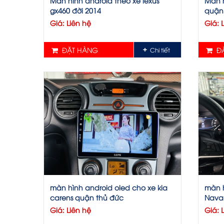
Màn hình android theo xe lexus
Màn h
gx460 đời 2014
quận
Giá: Liên hệ
Giá: 
ĐẶT HÀNG
ĐẶ
Chi tiết
màn hình android oled cho xe kia
màn h
carens quận thủ đức
Nava
Giá: Liên hệ
Giá: 