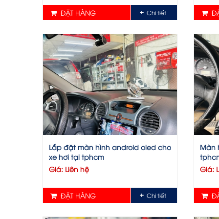
ĐẶT HÀNG
ĐẶ
Chi tiết
Lắp đặt màn hình android oled cho
Màn h
xe hơi tại tphcm
tphc
Giá: Liên hệ
Giá: 
ĐẶT HÀNG
ĐẶ
Chi tiết