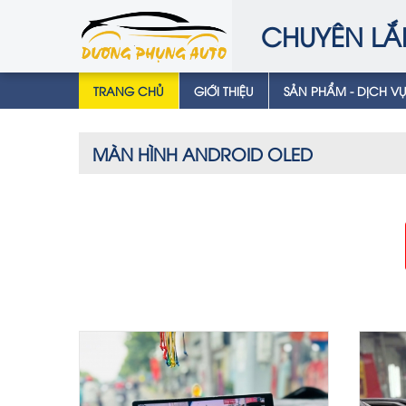
CHUYÊN LẮ
TRANG CHỦ
GIỚI THIỆU
SẢN PHẨM - DỊCH V
MÀN HÌNH ANDROID OLED