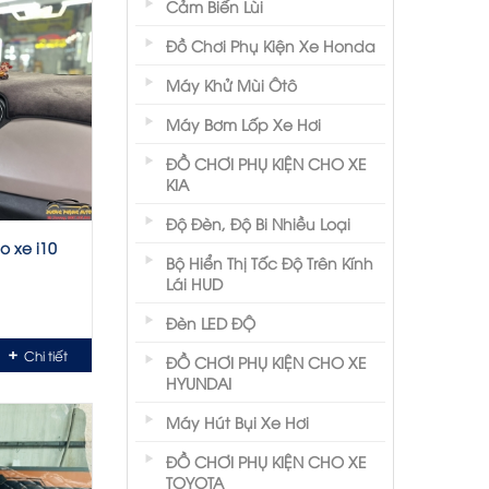
Cảm Biến Lùi
Đồ Chơi Phụ Kiện Xe Honda
Máy Khử Mùi Ôtô
Máy Bơm Lốp Xe Hơi
ĐỒ CHƠI PHỤ KIỆN CHO XE
KIA
Độ Đèn, Độ Bi Nhiều Loại
o xe i10
Bộ Hiển Thị Tốc Độ Trên Kính
Lái HUD
Đèn LED ĐỘ
Chi tiết
ĐỒ CHƠI PHỤ KIỆN CHO XE
HYUNDAI
Máy Hút Bụi Xe Hơi
ĐỒ CHƠI PHỤ KIỆN CHO XE
TOYOTA