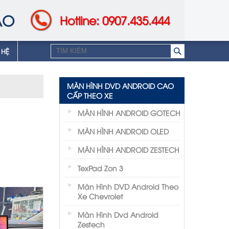
AO
Hotline: 0907.435.444
 HỆ
MÀN HÌNH DVD ANDROID CAO
CẤP THEO XE
MÀN HÌNH ANDROID GOTECH
MÀN HÌNH ANDROID OLED
MÀN HÌNH ANDROID ZESTECH
TexPad Zon 3
Màn Hình DVD Android Theo
Xe Chevrolet
Màn Hình Dvd Android
Zestech