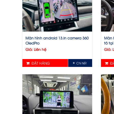
Màn hình android 13.in camera 360
Màn h
OledPro
tô tạ
Giá: Liên hệ
Giá: 
ĐẶT HÀNG
ĐẶ
Chi tiết