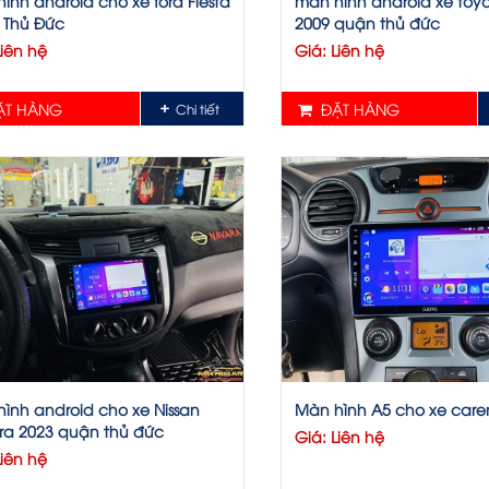
ình android cho xe ford Fiesta
màn hình android xe toy
 Thủ Đức
2009 quận thủ đức
Liên hệ
Giá: Liên hệ
T HÀNG
ĐẶT HÀNG
Chi tiết
ình android cho xe Nissan
Màn hình A5 cho xe care
ra 2023 quận thủ đức
Giá: Liên hệ
Liên hệ