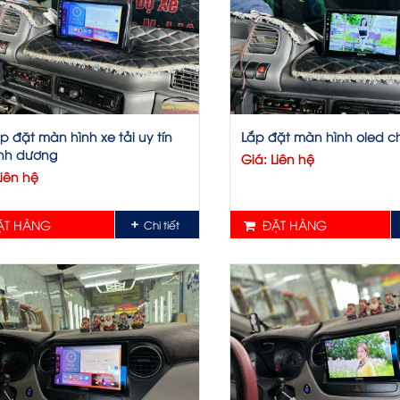
ắp đặt màn hình xe tải uy tín
Lắp đặt màn hình oled ch
ình dương
Giá: Liên hệ
Liên hệ
T HÀNG
ĐẶT HÀNG
Chi tiết