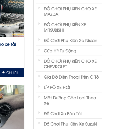
ĐỒ CHƠI PHỤ KIỆN CHO XE
MAZDA
ĐỒ CHƠI PHỤ KIỆN XE
MITSUBISHI
Đồ Chơi Phụ Kiện Xe Nissan
o xe tải
Cửa Hít Tự Động
ĐỒ CHƠI PHỤ KIỆN CHO XE
CHEVROLET
Chi tiết
Gía Đỡ Điện Thoại Trên Ô Tô
LÍP PÔ XE HƠI
Mặt Dưỡng Các Loại Theo
Xe
Đồ Chơi Xe Bán Tải
Đồ Chơi Phụ Kiện Xe Suzuki