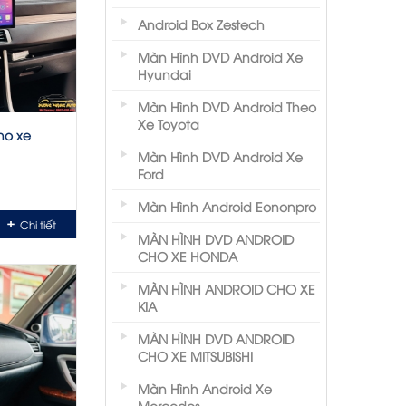
Android Box Zestech
Màn Hình DVD Android Xe
Hyundai
Màn Hình DVD Android Theo
Xe Toyota
ho xe
Màn Hình DVD Android Xe
Ford
Màn Hình Android Eononpro
Chi tiết
MÀN HÌNH DVD ANDROID
CHO XE HONDA
MÀN HÌNH ANDROID CHO XE
KIA
MÀN HÌNH DVD ANDROID
CHO XE MITSUBISHI
Màn Hình Android Xe
Mercedes