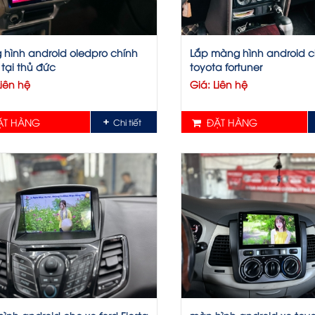
hình android oledpro chính
Lắp màng hình android c
tại thủ đức
toyota fortuner
Liên hệ
Giá: Liên hệ
T HÀNG
ĐẶT HÀNG
Chi tiết