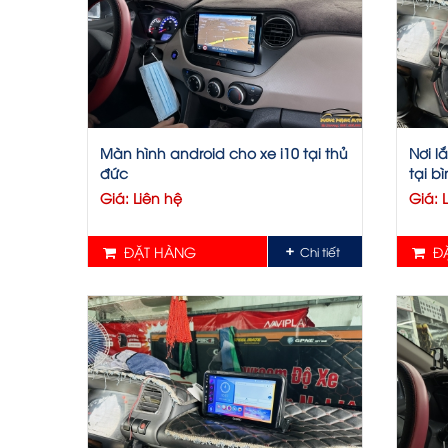
Màn hình android cho xe i10 tại thủ
Nơi l
đức
tại b
Giá: Liên hệ
Giá: 
ĐẶT HÀNG
ĐẶ
Chi tiết