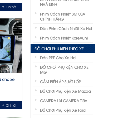
NHÀ KÍNH
Chi tiết
Phim Cách Nhiệt 3M USA
CHÍNH HÃNG
Dán Phim Cách Nhiệt Xe Hơi
Phim Cách Nhiệt KoreAuni
ĐỒ CHƠI PHỤ KIỆN THEO XE
Dán PPF Cho Xe Hơi
ĐỒ CHƠI PHỤ KIỆN CHO XE
MG
5 cho xe
CẢM BIẾN ÁP SUẤT LỐP
Đồ Chơi Phụ Kiện Xe Mazda
CAMERA Lùi CAMERA Tiến
Chi tiết
Đồ Chơi Phụ Kiện Xe Ford