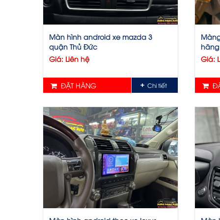
Màn hình android xe mazda 3
Màng 
quận Thủ Đức
hãng 
Giá: Liên hệ
Giá: 
ĐẶT HÀNG
ĐẶ
Chi tiết