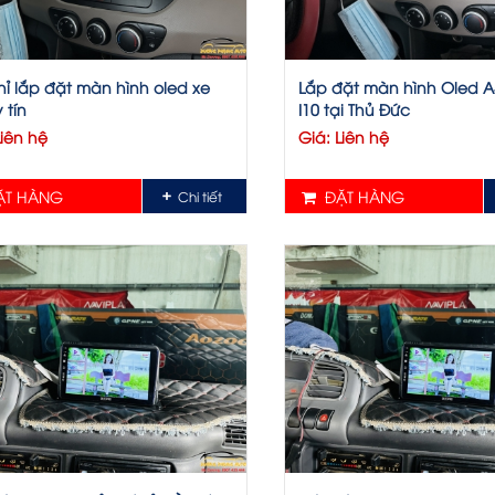
hỉ lắp đặt màn hình oled xe
Lắp đặt màn hình Oled A
 tín
I10 tại Thủ Đức
Liên hệ
Giá: Liên hệ
T HÀNG
ĐẶT HÀNG
Chi tiết