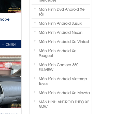
Màn Hình Dvd Android Xe
Tải
ho xe
Màn Hình Android Suzuki
Màn Hình Android Nissan
Màn Hình Android Xe Vinfast
Chi tiết
Màn Hình Android Xe
Peugeot
Màn Hình Camera 360
ELLIVIEW
Màn Hình Android Vietmap
Teyes
Màn Hình Android Xe Mazda
MÀN HÌNH ANDROID THEO XE
BMW