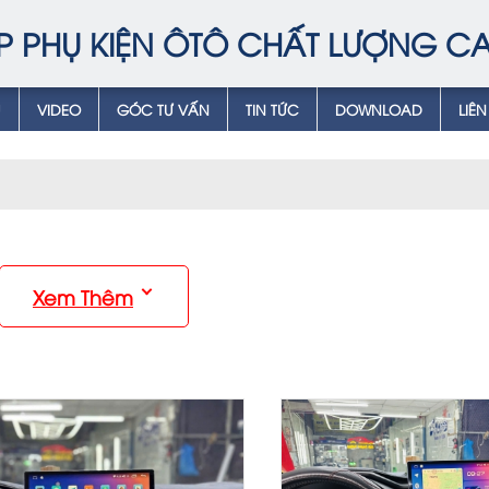
P PHỤ KIỆN ÔTÔ CHẤT LƯỢNG C
Ụ
VIDEO
GÓC TƯ VẤN
TIN TỨC
DOWNLOAD
LIÊN
Xem Thêm