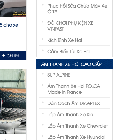
Phục Hồi Sửa Chửa Máy Xe
Ô Tô
ĐỒ CHƠI PHỤ KIỆN XE
5 cho xe
VINFAST
Kích Bình Xe Hơi
Cảm Biến Lùi Xe Hơi
Chi tiết
ÂM THANH XE HƠI CAO CẤP
SUP ALPINE
Âm Thanh Xe Hơi FOLCA
Made In France
Dán Cách Âm DR,ARTEX
Lắp Âm Thanh Xe Kia
Lắp Âm Thanh Xe Chevrolet
Lắp Âm Thanh Xe Hyundai