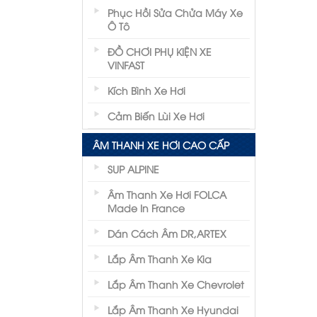
Phục Hồi Sửa Chửa Máy Xe
Ô Tô
tín cho các
ĐỒ CHƠI PHỤ KIỆN XE
ách hàng
VINFAST
 nghiệp,
Kích Bình Xe Hơi
Cảm Biến Lùi Xe Hơi
c như:
ÂM THANH XE HƠI CAO CẤP
SUP ALPINE
Âm Thanh Xe Hơi FOLCA
Made In France
Dán Cách Âm DR,ARTEX
.
Lắp Âm Thanh Xe Kia
30km/h, tự
Lắp Âm Thanh Xe Chevrolet
Lắp Âm Thanh Xe Hyundai