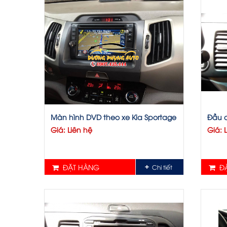
thanh, hình ảnh cực kì hoàn hảo, đọc được 
những xe có CD 2 DIN thì gắn những loại nà
dùng 2 thanh bát nẹp hoặc thêm khung mặt 
Màn hình DVD theo xe Kia Sportage
Đầu d
Giá: Liên hệ
Giá: 
ĐẶT HÀNG
ĐẶ
Chi tiết