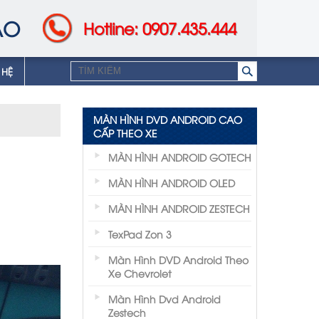
AO
Hotline: 0907.435.444
 HỆ
MÀN HÌNH DVD ANDROID CAO
CẤP THEO XE
MÀN HÌNH ANDROID GOTECH
MÀN HÌNH ANDROID OLED
MÀN HÌNH ANDROID ZESTECH
TexPad Zon 3
Màn Hình DVD Android Theo
Xe Chevrolet
Màn Hình Dvd Android
Zestech