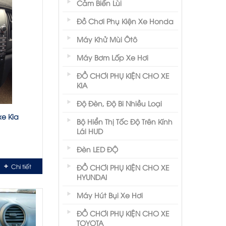
Cảm Biến Lùi
 như
hì phải
Đồ Chơi Phụ Kiện Xe Honda
Máy Khử Mùi Ôtô
Máy Bơm Lốp Xe Hơi
ĐỒ CHƠI PHỤ KIỆN CHO XE
KIA
Độ Đèn, Độ Bi Nhiều Loại
e Kia
Bộ Hiển Thị Tốc Độ Trên Kính
Lái HUD
Đèn LED ĐỘ
Chi tiết
ĐỒ CHƠI PHỤ KIỆN CHO XE
HYUNDAI
Máy Hút Bụi Xe Hơi
ĐỒ CHƠI PHỤ KIỆN CHO XE
TOYOTA