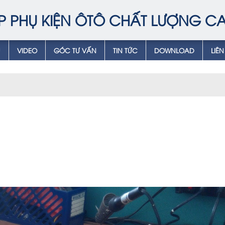
P PHỤ KIỆN ÔTÔ CHẤT LƯỢNG C
Ụ
VIDEO
GÓC TƯ VẤN
TIN TỨC
DOWNLOAD
LIÊN