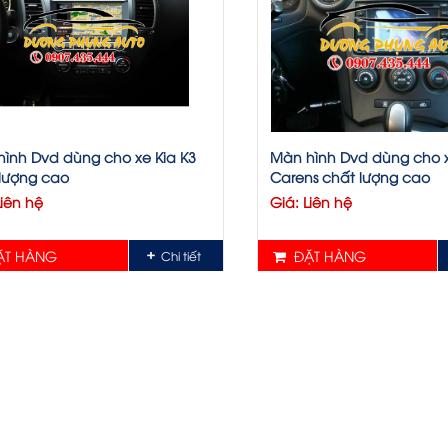
ình Dvd dùng cho xe Kia K3
Màn hình Dvd dùng cho x
lượng cao
Carens chất lượng cao
Liên hệ
Giá: Liên hệ
nh DVD Cho Kia
T HÀNG
ĐẶT HÀNG
Chi tiết
chính hãng.