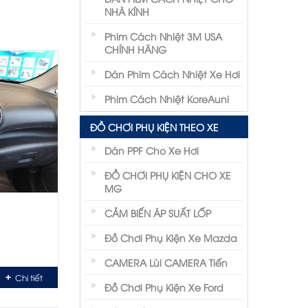
NHÀ KÍNH
Phim Cách Nhiệt 3M USA
CHÍNH HÃNG
Dán Phim Cách Nhiệt Xe Hơi
Phim Cách Nhiệt KoreAuni
ĐỒ CHƠI PHỤ KIỆN THEO XE
Dán PPF Cho Xe Hơi
ĐỒ CHƠI PHỤ KIỆN CHO XE
MG
 nguyên
CẢM BIẾN ÁP SUẤT LỐP
Là DVD
Đồ Chơi Phụ Kiện Xe Mazda
 nên cũng
CAMERA Lùi CAMERA Tiến
Chi tiết
Đồ Chơi Phụ Kiện Xe Ford
oản âm