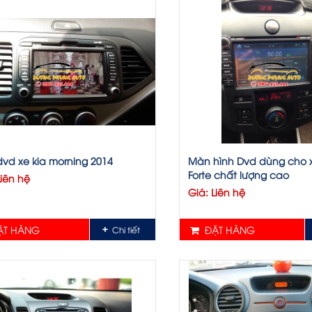
nhạc lossless, những file nhạc có dung lượng lớn…) nếu
y ko cần mặt dưỡng, còn muốn gắn cho những xe khác t
dưỡng.
vd xe kia morning 2014
Màn hình Dvd dùng cho x
Forte chất lượng cao
Liên hệ
Giá: Liên hệ
T HÀNG
ĐẶT HÀNG
Chi tiết