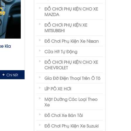
ĐỒ CHƠI PHỤ KIỆN CHO XE
MAZDA
ĐỒ CHƠI PHỤ KIỆN XE
MITSUBISHI
Đồ Chơi Phụ Kiện Xe Nissan
e Kia
Cửa Hít Tự Động
ĐỒ CHƠI PHỤ KIỆN CHO XE
CHEVROLET
Chi tiết
Gía Đỡ Điện Thoại Trên Ô Tô
LÍP PÔ XE HƠI
Mặt Dưỡng Các Loại Theo
Xe
Đồ Chơi Xe Bán Tải
Đồ Chơi Phụ Kiện Xe Suzuki