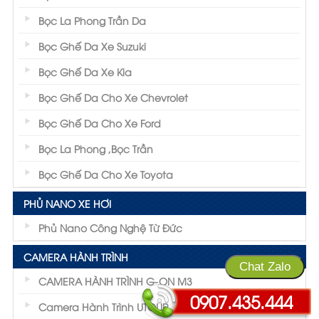
thông số này phản ánh khả năng cách
Bọc La Phong Trần Da
nhiệt sát hơn thông số Ngăn tia hồng
Bọc Ghế Da Xe Suzuki
ngoại (IR%)
Bọc Ghế Da Xe Kia
Bọc Ghế Da Cho Xe Chevrolet
Bọc Ghế Da Cho Xe Ford
Bọc La Phong ,Bọc Trần
Bọc Ghế Da Cho Xe Toyota
PHỦ NANO XE HƠI
Phủ Nano Công Nghệ Từ Đức
CAMERA HÀNH TRÌNH
Chat Zalo
CAMERA HÀNH TRÌNH G-ON M3
…
0907.435.444
Camera Hành Trình UTOUR