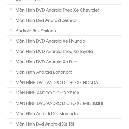
thể tạo nên một cái nhìn hoàn toàn mới cho
Màn Hình DVD Android Theo Xe Chevrolet
chiếc xe của bạn mà thực sự cũng thể
Màn Hình Dvd Android Zestech
hiện cá tính của bạn. Thêm vào đó, bạn có
Android Box Zestech
thể dựa vào hiệu suất cao và bảo vệ tia UV tối
Màn Hình DVD Android Xe Hyundai
đa.
Màn Hình DVD Android Theo Xe Toyota
Loại bỏ hơn 99% tia cực tím (UV)
Màn Hình DVD Android Xe Ford
Giúp bảo vệ đồ đạc không bị mờ và nứt
Màn Hình Android Eononpro
- Phim cách nhiệt Nano Ceramics
MÀN HÌNH DVD ANDROID CHO XE HONDA
Ra đời vào năm 2017, phim cách nhiệt Nano
MÀN HÌNH ANDROID CHO XE KIA
Ceramics được sản xuất bởi công nghệ phim
MÀN HÌNH DVD ANDROID CHO XE MITSUBISHI
Nano gốm, đây được xem là một trong những
Màn Hình Android Xe Mercedes
công nghệ tiên tiến nhất thời điểm hiện tại.
Màn Hình Dvd Android Xe Tải
Cộng thêm giá thành ở mức tầm trung nên