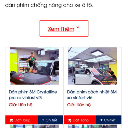
dán phim chống nóng cho xe ô tô.
Xem Thêm
Dán phim 3M Crystalline
Dán phim cách nhiệt 3M
pro xe vinfast vf3
xe vinfast vf6
Giá: Liên hệ
Giá: Liên hệ
Dán phim Cách Nhiệt Ô Tô
Đặt Hàng
Chi tiết
Đặt Hàng
Chi tiết
Kính xe ô tô thông thường sẽ không thể chống