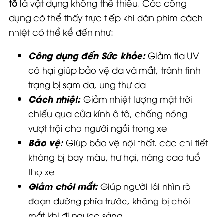
tô
là vật dụng không thể thiếu. Các công
dụng có thể thấy trực tiếp khi dán phim cách
nhiệt có thể kể đến như:
Công dụng đến Sức khỏe:
Giảm tia UV
có hại giúp bảo vệ da và mắt, tránh tình
trạng bị sạm da, ung thư da
Cách nhiệt:
Giảm nhiệt lượng mặt trời
chiếu qua cửa kính ô tô, chống nóng
vượt trội cho người ngồi trong xe
Bảo vệ:
Giúp bảo vệ nội thất, các chi tiết
không bị bay màu, hư hại, nâng cao tuổi
thọ xe
Giảm chói mắt:
Giúp người lái nhìn rõ
đoạn đường phía trước, không bị chói
mắt khi đi ngược sáng