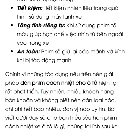
Tiết kiệm:
Tiết kiệm nhiên liệu trong quá
trình sử dụng máy lạnh xe
Tăng tính riêng tư:
Khi sử dụng phim tối
màu giúp hạn chế việc nhìn từ bên ngoài
vào trong xe
An toàn:
Phim sẽ giữ lại các mảnh vỡ kính
khi bị tác động mạnh
Chính vì những tác dụng nêu trên nên giải
pháp
dán phim cách nhiệt cho ô tô
hiện tại
rất phát triển
.
Tuy nhiên, nhiều khách hàng
băn khoăn và không biết nên dán loại nào,
chi phí hết bao nhiêu, đơn vị nào uy tín. Bài
viết dưới đây sẽ cho bạn hiểu sâu hơn phim
cách nhiệt xe ô tô là gì, những lợi ích sau khi