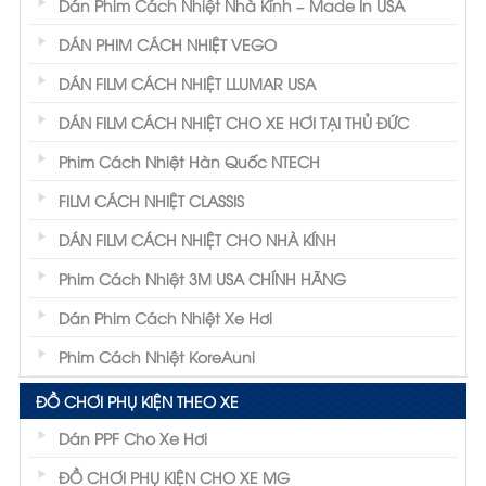
Dán Phim Cách Nhiệt Nhà Kính – Made In USA
DÁN PHIM CÁCH NHIỆT VEGO
DÁN FILM CÁCH NHIỆT LLUMAR USA
DÁN FILM CÁCH NHIỆT CHO XE HƠI TẠI THỦ ĐỨC
Phim cách nhiệt Nano Ceramics
Phim Cách Nhiệt Hàn Quốc NTECH
- Ưu điểm phim cách nhiệt Nano Ceramics
FILM CÁCH NHIỆT CLASSIS
DÁN FILM CÁCH NHIỆT CHO NHÀ KÍNH
Loại 90% các tia gây hại cho sức khỏe,
Phim Cách Nhiệt 3M USA CHÍNH HÃNG
làn da
Giúp cách nhiệt hiệu quả đến 70%
Dán Phim Cách Nhiệt Xe Hơi
Tiết kiệm nhiên liệu khi sử dụng
Phim Cách Nhiệt KoreAuni
Tạo tính liên kết, cho tấm kính bền chắc
ĐỒ CHƠI PHỤ KIỆN THEO XE
hơn
Dán PPF Cho Xe Hơi
Phim không nhuộm nên khả năng giữ
ĐỒ CHƠI PHỤ KIỆN CHO XE MG
màu tốt, an toàn cho người sử dụng