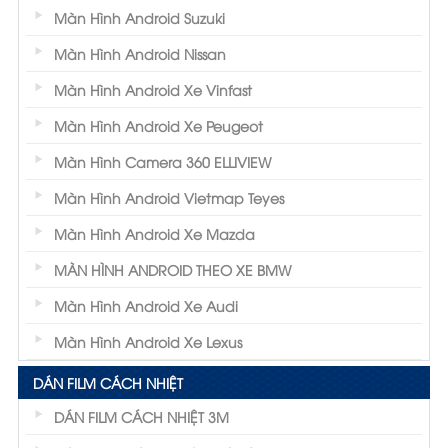
được nhiều khách hàng lựa chọn sử dụng.
Màn Hình Android Suzuki
Lớp phủ của
film cách nhiệt Nano
Màn Hình Android Nissan
Ceramics
gồm các dẫn điện chuyển đổi kim
Màn Hình Android Xe Vinfast
loại bằng oxy nitride nên khả năng loại bỏ
Màn Hình Android Xe Peugeot
nhiệt cao và bền hơn so với các loại phim
Màn Hình Camera 360 ELLIVIEW
cách nhiệt khác. Sản phẩm sử dụng công
Màn Hình Android Vietmap Teyes
nghệ lắng đọng Nano kết hợp với các màng
kép mỏng Ceramics được phủ lên bề mặt
Màn Hình Android Xe Mazda
mang lại hiệu suất cách nhiệt và chống chói
MÀN HÌNH ANDROID THEO XE BMW
cao.
Màn Hình Android Xe Audi
Màn Hình Android Xe Lexus
DÁN FILM CÁCH NHIỆT
DÁN FILM CÁCH NHIỆT 3M