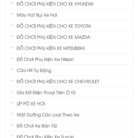
polyester mỏng với lớp keo có sẵn, màu sắc tự
ĐỒ CHƠI PHỤ KIỆN CHO XE HYUNDAI
nhiên, sang trọng với nhiều mức độ từ sáng
Máy Hút Bụi Xe Hơi
màu tới sẫm màu, dùng để dán trên bề mặt
ĐỒ CHƠI PHỤ KIỆN CHO XE TOYOTA
kính của ô tô, có tác dụng ngăn cản nhiệt
ĐỒ CHƠI PHỤ KIỆN CHO XE MAZDA
hấp thụ vào trong xe, loại bỏ đến 99% tia UV,
chống chói, chống lóa, giúp bảo vệ sức khỏe
ĐỒ CHƠI PHỤ KIỆN XE MITSUBISHI
con người và tiết kiệm nhiên liệu cho xe.
Đồ Chơi Phụ Kiện Xe Nissan
NTECH đã đáp ứng được mọi nhu cầu của
Cửa Hít Tự Động
nhiều hãng xe như Audi, BMW, Toyota, Honda,
ĐỒ CHƠI PHỤ KIỆN CHO XE CHEVROLET
Ford, Kia...với các dòng sản phẩm phim cách
Gía Đỡ Điện Thoại Trên Ô Tô
nhiệt như: Phim phún xạ và tráng phủ kim loại,
LÍP PÔ XE HƠI
phim cắt tia hồng ngoại, phim men gốm.
Mặt Dưỡng Các Loại Theo Xe
Đồ Chơi Xe Bán Tải
Đồ Chơi Phụ Kiện Xe Suzuki