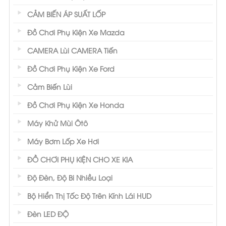
Chống chói mắt khi đi vào ánh sáng
CẢM BIẾN ÁP SUẤT LỐP
ngược chiều, tạo tầm nhìn rõ ràng
Đồ Chơi Phụ Kiện Xe Mazda
Không cản trở tốc độ đường truyền của
CAMERA Lùi CAMERA Tiến
sóng điện thoại cũng như sóng internet.
Đồ Chơi Phụ Kiện Xe Ford
Độ bền 5-10 năm.
Cảm Biến Lùi
Phim cách nhiệt Nano Ceramic
là sản phẩm
Đồ Chơi Phụ Kiện Xe Honda
được khá nhiều khách hàng lựa chọn bởi chất
Máy Khử Mùi Ôtô
lượng và giá cả phù hợp. Nhưng nếu yêu cầu
Máy Bơm Lốp Xe Hơi
về tính riêng tư và cách nhiệt cao hơn. Khách
hàng có thể lựa chọn loại phim cách nhiệt 3M
ĐỒ CHƠI PHỤ KIỆN CHO XE KIA
cho xế yêu của mình.
Độ Đèn, Độ Bi Nhiều Loại
- Phim cách nhiệt NTech
Bộ Hiển Thị Tốc Độ Trên Kính Lái HUD
Phim cách nhiệt NTECH
là màng phim
Đèn LED ĐỘ