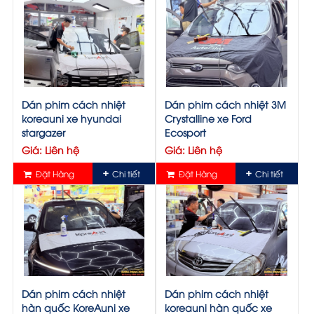
sau khi dán phim cho xe, đồng thời những lợi
ích mà phim cách nhiệt mang lại sau khi dán.
Dán phim cách nhiệt
Dán phim cách nhiệt 3M
koreauni xe hyundai
Crystalline xe Ford
stargazer
Ecosport
Giá: Liên hệ
Giá: Liên hệ
Đặt Hàng
Chi tiết
Đặt Hàng
Chi tiết
Cận cảnh dán phim cách nhiệt xe ô tô
Dán phim cách nhiệt
Dán phim cách nhiệt
hàn quốc KoreAuni xe
koreauni hàn quốc xe