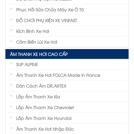
Phục Hồi Sửa Chửa Máy Xe Ô Tô
ĐỒ CHƠI PHỤ KIỆN XE VINFAST
Kích Bình Xe Hơi
Cảm Biến Lùi Xe Hơi
ÂM THANH XE HƠI CAO CẤP
SUP ALPINE
Phim cách nhiệt Ntech
Âm Thanh Xe Hơi FOLCA Made In France
Một số đặc điểm nổi bật của phim cách nhiệt
Dán Cách Âm DR,ARTEX
NTECH:
Lắp Âm Thanh Xe Kia
- Giữ mát cho xe, tiết kiệm nguyên liệu: giữ
Lắp Âm Thanh Xe Chevrolet
mát cho xe, tăng độ bền nội thất, giảm tải
Lắp Âm Thanh Xe Hyundai
cho điều hòa
Âm Thanh Xe Hơi Nhập Đức
- Bảo vệ sức khỏe: cản tới 99.9% tia cực tím,