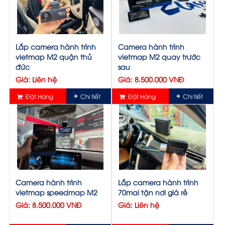
Lắp camera hành trình
Camera hành trình
vietmap M2 quận thủ
vietmap M2 quay trước
đức
sau
Giá: Liên hệ
Giá: 8.500.000 VNĐ
Đặt Hàng
Chi tiết
Đặt Hàng
Chi tiết
Camera hành trình
Lắp camera hành trình
vietmap speedmap M2
70mai tận nơi giá rẻ
Giá: 8.500.000 VNĐ
Giá: Liên hệ