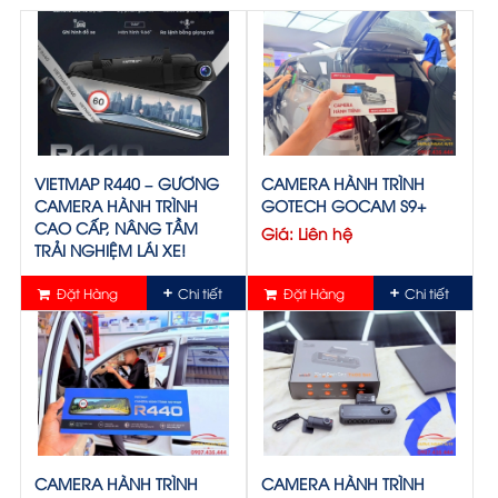
VIETMAP R440 – GƯƠNG
CAMERA HÀNH TRÌNH
CAMERA HÀNH TRÌNH
GOTECH GOCAM S9+
CAO CẤP, NÂNG TẦM
Giá: Liên hệ
TRẢI NGHIỆM LÁI XE!
Giá: Liên hệ
Đặt Hàng
Chi tiết
Đặt Hàng
Chi tiết
CAMERA HÀNH TRÌNH
CAMERA HÀNH TRÌNH