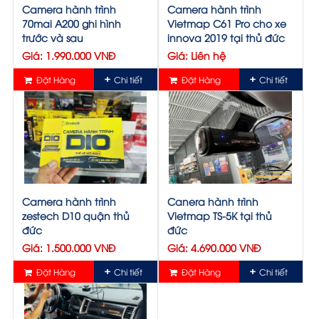
Camera hành trình
Camera hành trình
70mai A200 ghi hình
Vietmap C61 Pro cho xe
trước và sau
innova 2019 tại thủ đức
Giá: 1.990.000 VNĐ
Giá: Liên hệ
Đặt Hàng
Chi tiết
Đặt Hàng
Chi tiết
Camera hành trình
Canera hành trình
zestech D10 quận thủ
Vietmap TS-5K tại thủ
đức
đức
Giá: 1.500.000 VNĐ
Giá: 4.690.000 VNĐ
Đặt Hàng
Chi tiết
Đặt Hàng
Chi tiết