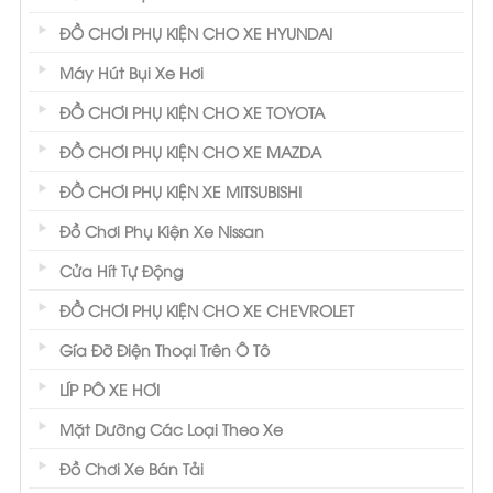
ĐỒ CHƠI PHỤ KIỆN CHO XE HYUNDAI
Máy Hút Bụi Xe Hơi
ĐỒ CHƠI PHỤ KIỆN CHO XE TOYOTA
ĐỒ CHƠI PHỤ KIỆN CHO XE MAZDA
ĐỒ CHƠI PHỤ KIỆN XE MITSUBISHI
Đồ Chơi Phụ Kiện Xe Nissan
Cửa Hít Tự Động
ĐỒ CHƠI PHỤ KIỆN CHO XE CHEVROLET
Gía Đỡ Điện Thoại Trên Ô Tô
LÍP PÔ XE HƠI
Mặt Dưỡng Các Loại Theo Xe
Đồ Chơi Xe Bán Tải