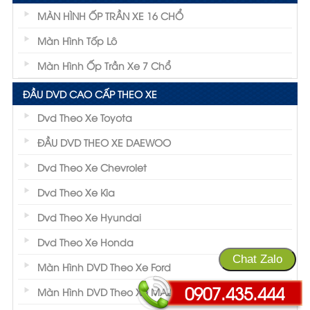
MÀN HÌNH ỐP TRẦN XE 16 CHỔ
Màn Hình Tốp Lô
Màn Hình Ốp Trần Xe 7 Chổ
ĐẦU DVD CAO CẤP THEO XE
Dvd Theo Xe Toyota
ĐẦU DVD THEO XE DAEWOO
Dvd Theo Xe Chevrolet
Dvd Theo Xe Kia
Dvd Theo Xe Hyundai
Dvd Theo Xe Honda
Chat Zalo
Màn Hình DVD Theo Xe Ford
0907.435.444
Màn Hình DVD Theo Xe MAZDA