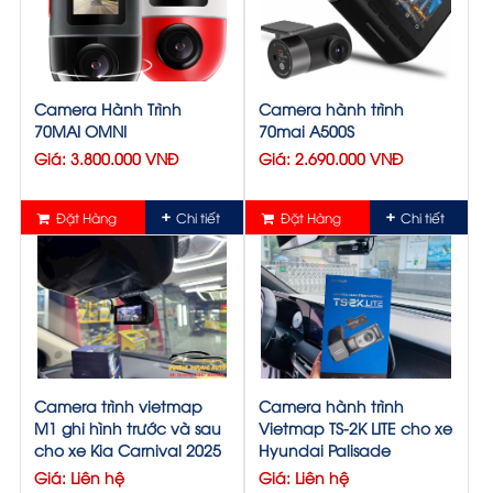
Camera Hành Trình
Camera hành trình
70MAI OMNI
70mai A500S
Giá: 3.800.000 VNĐ
Giá: 2.690.000 VNĐ
Đặt Hàng
Chi tiết
Đặt Hàng
Chi tiết
Camera trình vietmap
Camera hành trình
M1 ghi hình trước và sau
Vietmap TS-2K LITE cho xe
cho xe Kia Carnival 2025
Hyundai Palisade
Giá: Liên hệ
Giá: Liên hệ