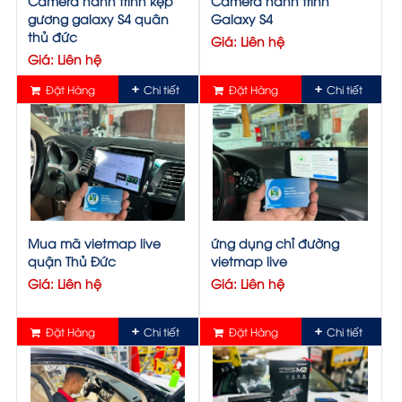
Camera hành trình kẹp
Camera hành trình
gương galaxy S4 quân
Galaxy S4
thủ đức
Giá: Liên hệ
Giá: Liên hệ
Đặt Hàng
Chi tiết
Đặt Hàng
Chi tiết
Mua mã vietmap live
ứng dụng chỉ đường
quận Thủ Đức
vietmap live
Giá: Liên hệ
Giá: Liên hệ
Đặt Hàng
Chi tiết
Đặt Hàng
Chi tiết