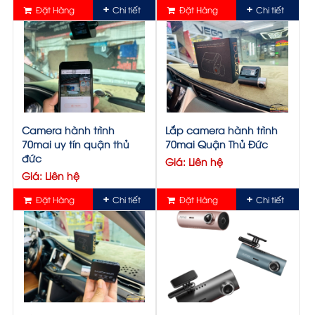
Đặt Hàng
Chi tiết
Đặt Hàng
Chi tiết
Camera hành trình
Lắp camera hành trình
70mai uy tín quận thủ
70mai Quận Thủ Đức
đức
Giá: Liên hệ
Giá: Liên hệ
Đặt Hàng
Chi tiết
Đặt Hàng
Chi tiết