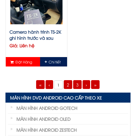
Camera hành trình TS-2K
ghi hình trước và sau
Giá: Liên hệ
Đặt Hàng
Chi tiết
«
‹
2
3
›
»
1
MÀN HÌNH DVD ANDROID CAO CẤP THEO XE
MÀN HÌNH ANDROID GOTECH
MÀN HÌNH ANDROID OLED
MÀN HÌNH ANDROID ZESTECH