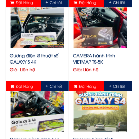
Đặt Hàng
Chi tiết
Đặt Hàng
Chi tiết
Gương điện kĩ thuật số
CAMERA hành trình
GALAXY S 4K
VIETMAP TS-5K
Giá: Liên hệ
Giá: Liên hệ
Đặt Hàng
Chi tiết
Đặt Hàng
Chi tiết