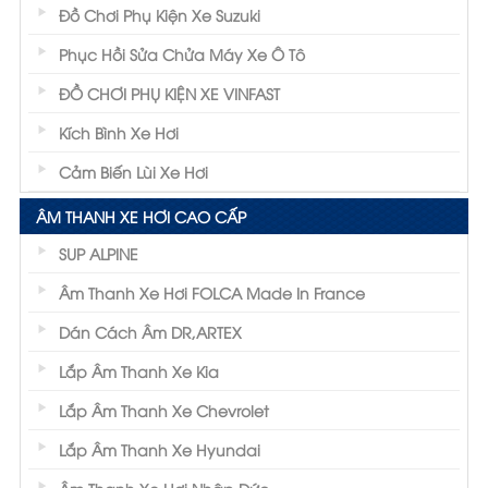
Đồ Chơi Phụ Kiện Xe Suzuki
Phục Hồi Sửa Chửa Máy Xe Ô Tô
ĐỒ CHƠI PHỤ KIỆN XE VINFAST
Kích Bình Xe Hơi
Cảm Biến Lùi Xe Hơi
ÂM THANH XE HƠI CAO CẤP
SUP ALPINE
Âm Thanh Xe Hơi FOLCA Made In France
Dán Cách Âm DR,ARTEX
Lắp Âm Thanh Xe Kia
Lắp Âm Thanh Xe Chevrolet
Lắp Âm Thanh Xe Hyundai