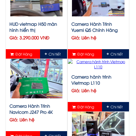
HUD vietmap H50 màn
Camera Hành Trình
hình hiển thị
Yuemi Q5 Chính Hãng
Giá: 3.290.000 VNĐ
Giá: Liên hệ
Đặt Hàng
Chi tiết
Đặt Hàng
Chi tiết
Camera hành trình
Vietmap L110
Giá: Liên hệ
Camera Hành Trình
Đặt Hàng
Chi tiết
Navicom J247 Pro 4K
Giá: Liên hệ
Đặt Hàng
Chi tiết