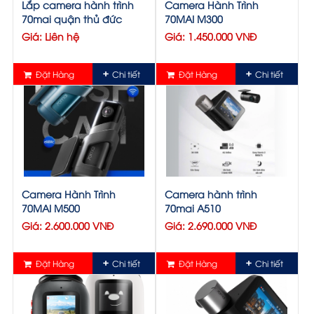
Lắp camera hành trình
Camera Hành Trình
70mai quận thủ đức
70MAI M300
Giá: Liên hệ
Giá: 1.450.000 VNĐ
Đặt Hàng
Chi tiết
Đặt Hàng
Chi tiết
Camera Hành Trình
Camera hành trình
70MAI M500
70mai A510
Giá: 2.600.000 VNĐ
Giá: 2.690.000 VNĐ
Đặt Hàng
Chi tiết
Đặt Hàng
Chi tiết