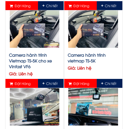
Đặt Hàng
Chi tiết
Đặt Hàng
Chi tiết
Camera hành trình
Camera hành trình
Vietmap TS-5K cho xe
vietmap TS-5K
Vinfast VF6
Giá: Liên hệ
Giá: Liên hệ
Đặt Hàng
Chi tiết
Đặt Hàng
Chi tiết