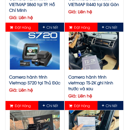
VIETMAP S860 tại TP. Hồ
VIETMAP R440 tại Sài Gòn
Chí Minh
Giá: Liên hệ
Giá: Liên hệ
Đặt Hàng
Chi tiết
Đặt Hàng
Chi tiết
Camera hành trình
Camera hành trình
Vietmap S720 tại Thủ Đức
vietmap TS-2K ghi hình
trước và sau
Giá: Liên hệ
Giá: Liên hệ
Đặt Hàng
Chi tiết
Đặt Hàng
Chi tiết