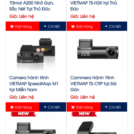
70mai A200 Nhỏ Gọn,
VIETMAP TS-H2K tại Thủ
Sắc Nét Tại Thủ Đức
Đức
Giá: Liên hệ
Giá: Liên hệ
Đặt Hàng
Chi tiết
Đặt Hàng
Chi tiết
Camera hành trình
Cammera Hành Trình
VIETMAP SpeedMap M1
VIETMAP TS-C9P tại Sài
tại Miền Nam
Gòn
Giá: Liên hệ
Giá: Liên hệ
Đặt Hàng
Chi tiết
Đặt Hàng
Chi tiết