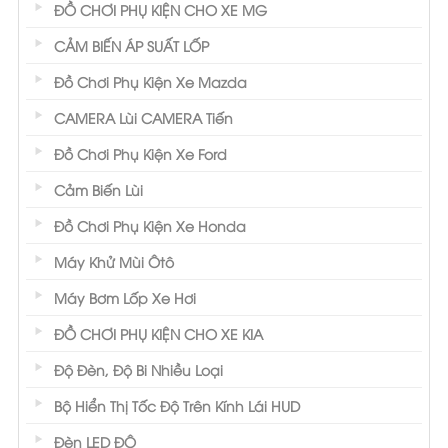
ĐỒ CHƠI PHỤ KIỆN CHO XE MG
CẢM BIẾN ÁP SUẤT LỐP
Đồ Chơi Phụ Kiện Xe Mazda
CAMERA Lùi CAMERA Tiến
Đồ Chơi Phụ Kiện Xe Ford
Cảm Biến Lùi
Đồ Chơi Phụ Kiện Xe Honda
Máy Khử Mùi Ôtô
Máy Bơm Lốp Xe Hơi
ĐỒ CHƠI PHỤ KIỆN CHO XE KIA
Độ Đèn, Độ Bi Nhiều Loại
Bộ Hiển Thị Tốc Độ Trên Kính Lái HUD
Đèn LED ĐỘ