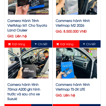
Camera Hành Trình
Cammera hành trình
VietMap M1 Cho Toyota
Vietmap M2 2026
Land Cruiser
Giá: 8.500.000 VNĐ
Giá: Liên hệ
Đặt Hàng
Chi tiết
Đặt Hàng
Chi tiết
Camera hành trình
Cammera hành trình
70mai A200 ghi hình
Vietmap TS-2K LITE
trước và sau cho xe
Giá: Liên hệ
Suzuki
Giá: Liên hệ