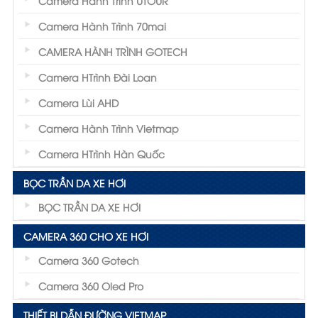
Camera Hành Trình UTOUR
Camera Hành Trình 70mai
CAMERA HÀNH TRÌNH GOTECH
Camera HTrình Đài Loan
Camera Lùi AHD
Camera Hành Trình Vietmap
Camera HTrình Hàn Quốc
BỌC TRẦN DA XE HƠI
BỌC TRẦN DA XE HƠI
CAMERA 360 CHO XE HƠI
Camera 360 Gotech
Camera 360 Oled Pro
THIẾT BỊ DẪN ĐƯỜNG VIETMAP