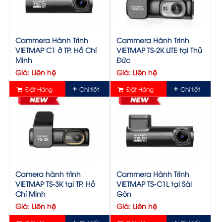
Cammera Hành Trình
Cammera Hành Trinh
VIETMAP C1 ở TP. Hồ Chí
VIETMAP TS-2K LITE tại Thủ
Minh
Đức
Giá: Liên hệ
Giá: Liên hệ
Đặt Hàng
Chi tiết
Đặt Hàng
Chi tiết
Camera hành trình
Cammera Hành Trình
VIETMAP TS-3K tại TP. Hồ
VIETMAP TS-C1L tại Sài
Chí Minh
Gòn
Giá: Liên hệ
Giá: Liên hệ