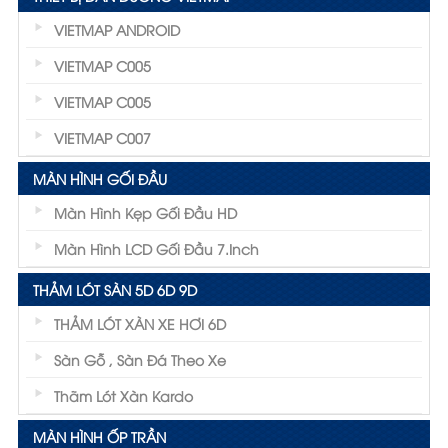
VIETMAP ANDROID
VIETMAP C005
VIETMAP C005
VIETMAP C007
MÀN HÌNH GỐI ĐẦU
Màn Hình Kẹp Gối Đầu HD
Màn Hình LCD Gối Đầu 7.inch
THẢM LÓT SÀN 5D 6D 9D
THẢM LÓT XÀN XE HƠI 6D
Sàn Gỗ , Sàn Đá Theo Xe
Thãm Lót Xàn Kardo
MÀN HÌNH ỐP TRẦN