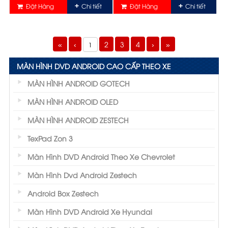
Đặt Hàng
Chi tiết
Đặt Hàng
Chi tiết
«
‹
2
3
4
›
»
1
MÀN HÌNH DVD ANDROID CAO CẤP THEO XE
MÀN HÌNH ANDROID GOTECH
MÀN HÌNH ANDROID OLED
MÀN HÌNH ANDROID ZESTECH
TexPad Zon 3
Màn Hình DVD Android Theo Xe Chevrolet
Màn Hình Dvd Android Zestech
Android Box Zestech
Màn Hình DVD Android Xe Hyundai