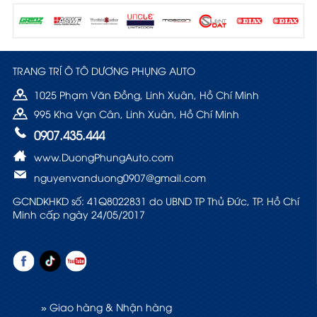
TRANG TRÍ Ô TÔ DƯƠNG PHỤNG AUTO
1025 Phạm Văn Đồng, Linh Xuân, Hồ Chí Minh
995 Kha Vạn Cân, Linh Xuân, Hồ Chí Minh
0907.435.444
www.DuongPhungAuto.com
nguyenvanduong0907@gmail.com
GCNDKHKD số: 41Q8022831 do UBND TP Thủ Đức, TP. Hồ Chí
Minh cấp ngày 24/05/2017
» Giao hàng & Nhận hàng