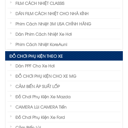
FILM CÁCH NHIỆT CLASSIS
DÁN FILM CÁCH NHIỆT CHO NHÀ KÍNH
Phim Cách Nhiệt 3M USA CHÍNH HÃNG
Dán Phim Cách Nhiệt Xe Hơi
Phim Cách Nhiệt KoreAuni
ĐỒ CHƠI PHỤ KIỆN THEO XE
Dán PPF Cho Xe Hơi
ĐỒ CHƠI PHỤ KIỆN CHO XE MG
CẢM BIẾN ÁP SUẤT LỐP
Đồ Chơi Phụ Kiện Xe Mazda
CAMERA Lùi CAMERA Tiến
Đồ Chơi Phụ Kiện Xe Ford
Cảm Biến Lùi