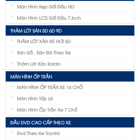
Màn Hình Kẹp Gối Đầu HD
Màn Hình LCD Gối Đầu 7.inch
THẢM LÓT SÀN 5D 6D 9D
THẢM LÓT XÀN XE HƠI 6D
Sàn Gỗ , Sàn Đá Theo Xe
Thãm Lót Xàn Kardo
MÀN HÌNH ỐP TRẦN
MÀN HÌNH ỐP TRẦN XE 16 CHỔ
Màn Hình Tốp Lô
Màn Hình Ốp Trần Xe 7 Chổ
ĐẦU DVD CAO CẤP THEO XE
Dvd Theo Xe Toyota