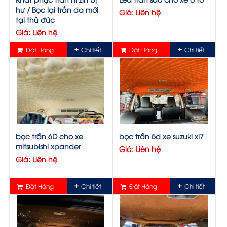
hư / Bọc lại trần da mới
Giá: Liên hệ
tại thủ đức
Giá: Liên hệ
Đặt Hàng
Chi tiết
Đặt Hàng
Chi tiết
bọc trần 6D cho xe
bọc trần 5d xe suzuki xl7
mitsubishi xpander
Giá: Liên hệ
Giá: Liên hệ
Đặt Hàng
Chi tiết
Đặt Hàng
Chi tiết