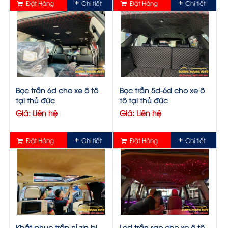
Đặt Hàng
Chi tiết
Đặt Hàng
Chi tiết
Bọc trần 6d cho xe ô tô
Bọc trần 5d-6d cho xe ô
tại thủ đức
tô tại thủ đức
Giá: Liên hệ
Giá: Liên hệ
Đặt Hàng
Chi tiết
Đặt Hàng
Chi tiết
Khắt phục trần nỉ zin bị
Led trần sao cho xe ô tô