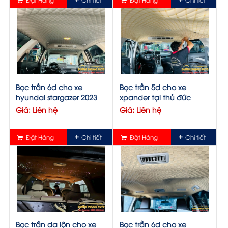
Bọc trần 6d cho xe
Bọc trần 5d cho xe
hyundai stargazer 2023
xpander tại thủ đức
Giá: Liên hệ
Giá: Liên hệ
Đặt Hàng
Chi tiết
Đặt Hàng
Chi tiết
Bọc trần da lộn cho xe
Bọc trần 6d cho xe