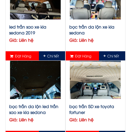
led trần sao xe kia
bọc trần da lộn xe kia
sedona 2019
sedona
Giá: Liên hệ
Giá: Liên hệ
Đặt Hàng
Chi tiết
Đặt Hàng
Chi tiết
bọc trần da lộn led trần
bọc trần 5D xe toyota
sao xe kia sedona
fortuner
Giá: Liên hệ
Giá: Liên hệ