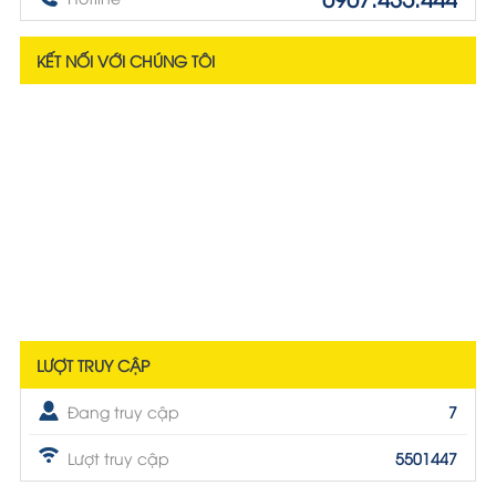
KẾT NỐI VỚI CHÚNG TÔI
LƯỢT TRUY CẬP
Đang truy cập
7
Lượt truy cập
5501447