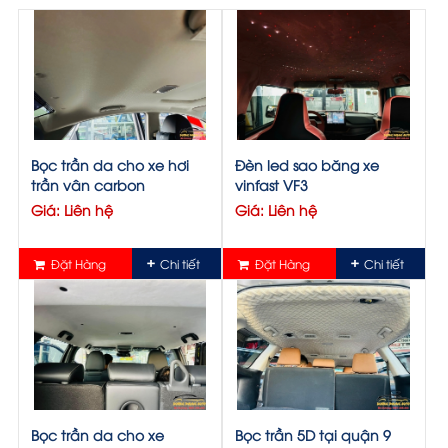
Bọc trần da cho xe hơi
Đèn led sao băng xe
trần vân carbon
vinfast VF3
Giá: Liên hệ
Giá: Liên hệ
Đặt Hàng
Chi tiết
Đặt Hàng
Chi tiết
Bọc trần da cho xe
Bọc trần 5D tại quận 9