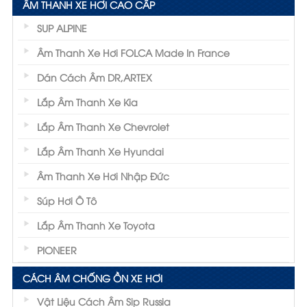
ÂM THANH XE HƠI CAO CẤP
SUP ALPINE
Âm Thanh Xe Hơi FOLCA Made In France
Dán Cách Âm DR,ARTEX
Lắp Âm Thanh Xe Kia
Lắp Âm Thanh Xe Chevrolet
Lắp Âm Thanh Xe Hyundai
Âm Thanh Xe Hơi Nhập Đức
Súp Hơi Ô Tô
Lắp Âm Thanh Xe Toyota
PIONEER
CÁCH ÂM CHỐNG ỒN XE HƠI
Vật Liệu Cách Âm Sip Russia