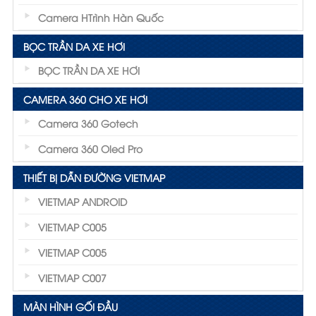
Camera HTrình Hàn Quốc
BỌC TRẦN DA XE HƠI
BỌC TRẦN DA XE HƠI
CAMERA 360 CHO XE HƠI
Camera 360 Gotech
Camera 360 Oled Pro
THIẾT BỊ DẪN ĐƯỜNG VIETMAP
VIETMAP ANDROID
VIETMAP C005
VIETMAP C005
VIETMAP C007
MÀN HÌNH GỐI ĐẦU