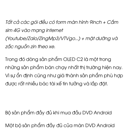
Tất cả các gói đều có form màn hình 9inch + Cắm
sim 4G vào mạng internet
(Youtube/Zalo/ZingMp3/VTVgo...) + mặt dưỡng và
zắc nguồn zin theo xe.
Trong đó dòng sản phẩm OLED C2 là một trong
những sản phẩm bán chạy nhất thị trường hiện nay.
Vì sự ổn định cũng như giá thành sản phẩm phù hợp
được rất nhiều bác tài xế tin tưởng và lắp đặt.
Bộ sản phẩm đầy đủ khi mua đầu DVD Android
Một bộ sản phẩm đầy đủ của màn DVD Android