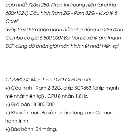
cấp nhất 720x1280. (Trên thị trường hiện tại chỉ là
600x1024) Cấu hình Ram 2G - Rom 32G - vi xử lý 8
Core"
"Đây là sự lựa chọn hoàn hảo cho dòng xe Gia đình -
Combo có giá 6.800.000
/ Bộ. Với bộ xử lý âm thanh
DSP cùng độ phân giải màn hình nét nhất hiện tại.
COMBO 4: Màn hình DVD OLEDPro X5
+) Cấu hình : Ram 2-32G, chip SC9853 (chip mạnh
mẽ nhất hiện tại) , CPU 8 nhân 1,8Hz.
+) Giá bán : 8.800.000
+) Khuyến mãi : Bộ sản phẩm tặng kèm Camera
hành trình.
+) Bảo hành: 24 tháng.