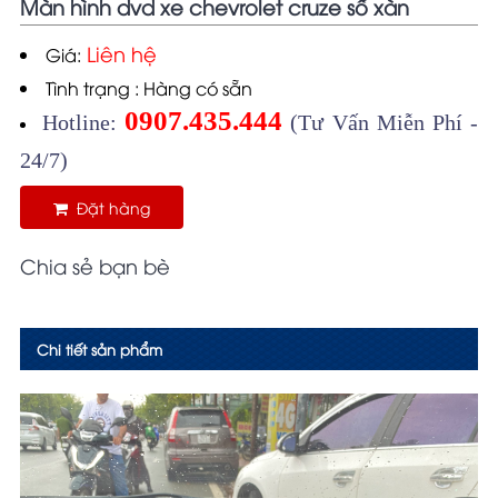
Màn hình dvd xe chevrolet cruze số xàn
Liên hệ
Giá:
Tình trạng : Hàng có sẵn
0907.435.444
Hotline:
(Tư Vấn Miễn Phí -
24/7)
Đặt hàng
Chia sẻ bạn bè
Chi tiết sản phẩm