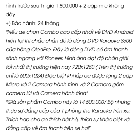
hình trước sau Trị giá 1.800.000 + 2 cặp mic không
dây
+) Bảo hành: 24 tháng.
"Nếu ae chọn Combo cao cấp nhất về DVD Android
hiện tại thì chắc chắn đó là dòng DVD Karaoke S600
của hãng OledPro. Đây là dòng DVD có âm thanh
sánh ngang với Pioneer. Hình ảnh đạt độ phân giải
tốt nhất thị trường hiện nay 720x1280 ( Trên thị trường
chỉ là 600x1024) Đặc biệt khi lắp ae được tặng 2 cặp
Micro và 2 Camera hành trình và 2 Camera gồm
camera lùi và Camera hành trình"
"Giá sản phẩm Combo này là 14.500.000/ Bộ nhưng
thực sự đẳng cấp của 1 phòng thu Karaoke trên xe.
Thích hợp cho ae thích hát hò, thích sự khác biệt và
đẳng cấp về âm thanh trên xe hơi"