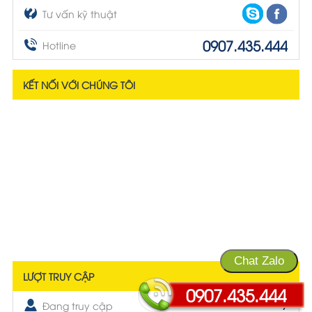
Tư vấn kỹ thuật
0907.435.444
Hotline
KẾT NỐI VỚI CHÚNG TÔI
Chat Zalo
LƯỢT TRUY CẬP
0907.435.444
Đang truy cập
7