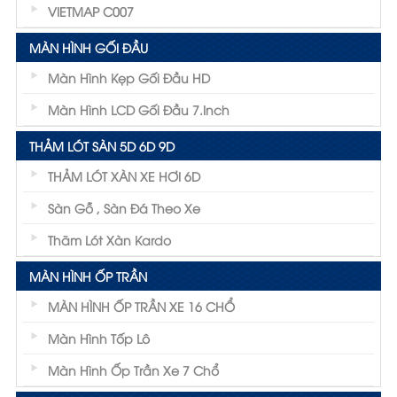
VIETMAP C007
MÀN HÌNH GỐI ĐẦU
Màn Hình Kẹp Gối Đầu HD
Màn Hình LCD Gối Đầu 7.inch
THẢM LÓT SÀN 5D 6D 9D
THẢM LÓT XÀN XE HƠI 6D
Sàn Gỗ , Sàn Đá Theo Xe
Thãm Lót Xàn Kardo
MÀN HÌNH ỐP TRẦN
MÀN HÌNH ỐP TRẦN XE 16 CHỔ
Màn Hình Tốp Lô
Màn Hình Ốp Trần Xe 7 Chổ