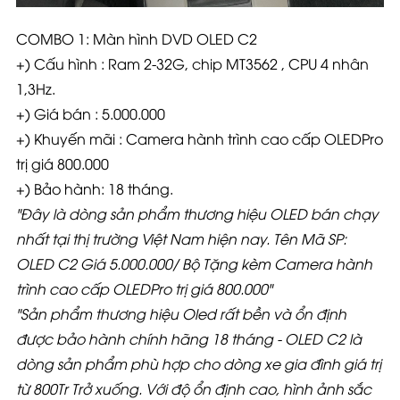
COMBO 1:
Màn hình DVD OLED C2
+) Cấu hình : Ram 2-32G, chip MT3562 , CPU 4 nhân
1,3Hz.
+) Giá bán : 5.000.000
+) Khuyến mãi : Camera hành trình cao cấp OLEDPro
trị giá 800.000
+) Bảo hành: 18 tháng.
"Đây là dòng sản phẩm thương hiệu OLED bán chạy
nhất tại thị trường Việt Nam hiện nay. Tên Mã SP:
OLED C2 Giá 5.000.000/ Bộ Tặng kèm Camera hành
trình cao cấp OLEDPro trị giá 800.000"
"Sản phẩm thương hiệu Oled rất bền và ổn định
được bảo hành chính hãng 18 tháng - OLED C2 là
dòng sản phẩm phù hợp cho dòng xe gia đình giá trị
từ 800Tr Trở xuống. Với độ ổn định cao, hình ảnh sắc