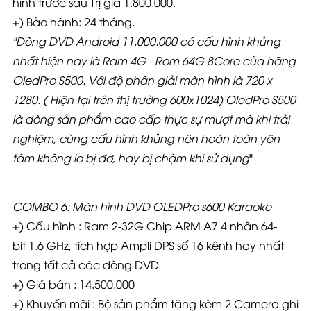
hình trước sau Trị giá 1.800.000.
+) Bảo hành: 24 tháng.
"
Dòng DVD Android 11.000.000 có cấu hình khủng
nhất hiện nay là Ram 4G - Rom 64G 8Core của hãng
OledPro S500. Với độ phân giải màn hình là 720 x
1280. ( Hiện tại trên thị trường 600x1024) OledPro S500
là dòng sản phẩm cao cấp thực sự mượt mà khi trải
nghiệm, cùng cấu hình khủng nên hoàn toàn yên
tâm không lo bị đơ, hay bị chậm khi sử dụng
"
COMBO 6: Màn hình DVD OLEDPro s600 Karaoke
+) Cấu hình : Ram 2-32G Chip ARM A7 4 nhân 64-
bit 1.6 GHz, tích hợp Ampli DPS số 16 kênh hay nhất
trong tất cả các dòng DVD
+) Giá bán : 14.500.000
+) Khuyến mãi : Bộ sản phẩm tặng kèm 2 Camera ghi