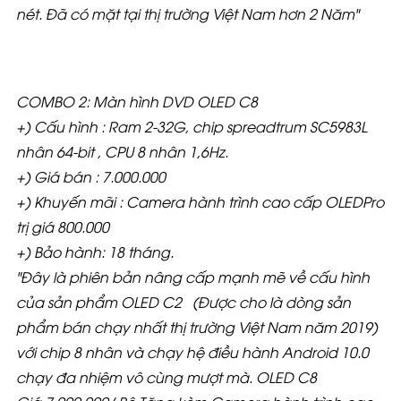
nét. Đã có mặt tại thị trường Việt Nam hơn 2 Năm"
COMBO 2: Màn hình DVD OLED C8
+) Cấu hình : Ram 2-32G, chip spreadtrum SC5983L
nhân 64-bit , CPU 8 nhân 1,6Hz.
+) Giá bán : 7.000.000
+) Khuyến mãi : Camera hành trình cao cấp OLEDPro
trị giá 800.000
+) Bảo hành: 18 tháng.
"Đây là phiên bản nâng cấp mạnh mẽ về cấu hình
của sản phẩm OLED C2 (Được cho là dòng sản
phẩm bán chạy nhất thị trường Việt Nam năm 2019)
với chip 8 nhân và chạy hệ điều hành Android 10.0
chạy đa nhiệm vô cùng mượt mà. OLED C8