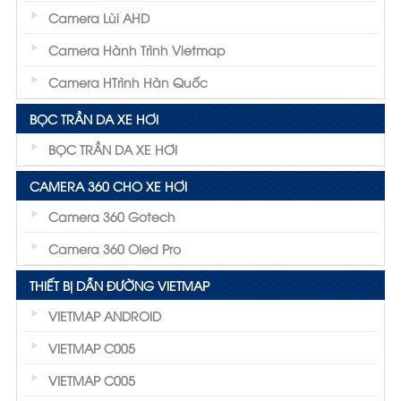
Camera Lùi AHD
Camera Hành Trình Vietmap
Camera HTrình Hàn Quốc
BỌC TRẦN DA XE HƠI
BỌC TRẦN DA XE HƠI
CAMERA 360 CHO XE HƠI
Camera 360 Gotech
Camera 360 Oled Pro
THIẾT BỊ DẪN ĐƯỜNG VIETMAP
VIETMAP ANDROID
VIETMAP C005
VIETMAP C005