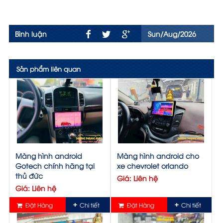
Bình luận
Sun/Aug/2026
Sản phẩm liên quan
Màng hình android
Màng hình android cho
Gotech chính hãng tại
xe chevrolet orlando
thủ đức
Giá: Liên hệ
Giá: Liên hệ
Đặt Hàng
Chi tiết
Đặt Hàng
Chi tiết