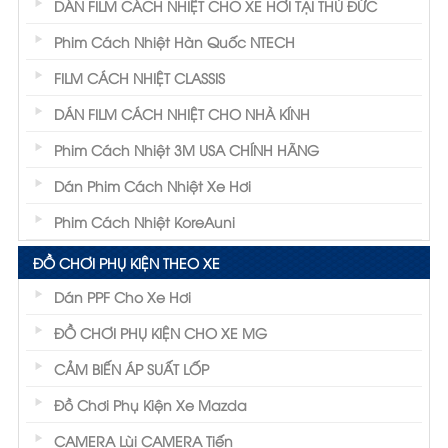
DÁN FILM CÁCH NHIỆT CHO XE HƠI TẠI THỦ ĐỨC
Phim Cách Nhiệt Hàn Quốc NTECH
FILM CÁCH NHIỆT CLASSIS
DÁN FILM CÁCH NHIỆT CHO NHÀ KÍNH
Phim Cách Nhiệt 3M USA CHÍNH HÃNG
Dán Phim Cách Nhiệt Xe Hơi
Phim Cách Nhiệt KoreAuni
ĐỒ CHƠI PHỤ KIỆN THEO XE
Dán PPF Cho Xe Hơi
ĐỒ CHƠI PHỤ KIỆN CHO XE MG
CẢM BIẾN ÁP SUẤT LỐP
Đồ Chơi Phụ Kiện Xe Mazda
CAMERA Lùi CAMERA Tiến