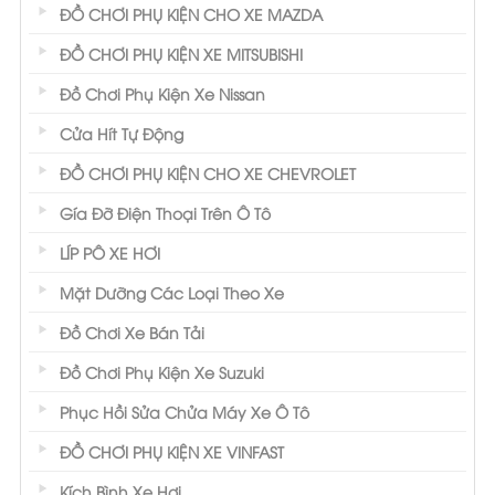
ĐỒ CHƠI PHỤ KIỆN CHO XE MAZDA
ĐỒ CHƠI PHỤ KIỆN XE MITSUBISHI
Đồ Chơi Phụ Kiện Xe Nissan
Cửa Hít Tự Động
ĐỒ CHƠI PHỤ KIỆN CHO XE CHEVROLET
Gía Đỡ Điện Thoại Trên Ô Tô
LÍP PÔ XE HƠI
Mặt Dưỡng Các Loại Theo Xe
Đồ Chơi Xe Bán Tải
Đồ Chơi Phụ Kiện Xe Suzuki
Phục Hồi Sửa Chửa Máy Xe Ô Tô
ĐỒ CHƠI PHỤ KIỆN XE VINFAST
Kích Bình Xe Hơi