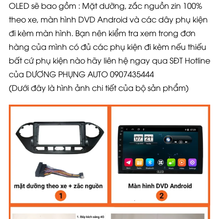
OLED sẽ bao gồm : Mặt dưỡng, zắc nguồn zin 100%
theo xe, màn hình DVD Android và các dây phụ kiện
đi kèm màn hình. Bạn nên kiểm tra xem trong đơn
hàng của mình có đủ các phụ kiện đi kèm nếu thiếu
bất cứ phụ kiện nào hãy liên hệ ngay qua SĐT Hotline
của DƯƠNG PHỤNG AUTO 0907435444
(Dưới đây là hình ảnh chi tiết của bộ sản phẩm)