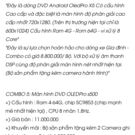
"Đây là dòng DVD Android OledPro X5 Có cấu hình
Cao cấp và đặc biệt là màn hình độ phân giải cao
cấp nhất 720x1280. (Trên thị trường hiện tại chỉ là
600x1024) Cấu hình Ram 4G - Rom 64G - vi xử lý 8
Core"
"Đây là sự lựa chọn hoàn hảo cho dòng xe Gia đình -
Combo có giá 8.800.000
/ Bộ. Với bộ xử lý âm thanh
DSP cùng độ phân giải màn hình nét nhất hiện tại.
(Bộ sản phẩm tặng kèm camera hành trình)"
COMBO 5: Màn hình DVD OLEDPro s500
+) Cấu hình : Ram 4-64G, chip SC9853 (chip mạnh
mẽ nhất hiện tại) , CPU 8 nhân 1,8Hz.
+) Giá bán : 11.000.000
+) Khuyến mãi : Bộ sản phẩm tặng kèm 2 Camera ghi