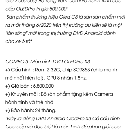
Giá
7.000.000/ Bộ Tặng kèm Camera hành trình cao
cấp OLEDPro trị giá 800.000"
Sản phẩm thương hiệu Oled C8 là sản sản phẩm mới
ra mắt tháng 6/2020 trên thị trường dự kiến sẽ là một
"làn sóng" mới trong thị trường DVD Android dành
cho xe ô tô"
COMBO 3: Màn hình DVD OLEDPro X3
+) Cấu hình : Ram 2-32G, chip SC9853 (chip mạnh
mẽ nhất hiện tại) , CPU 8 nhân 1,8Hz.
+) Giá bán : 6.800.000
+) Khuyến mãi : Bộ sản phẩm tặng kèm Camera
hành trình và thẻ nhớ
+) Bảo hành: 24 tháng.
"Đây là dòng DVD Android OledPro X3 Có cấu hình
Cao cấp và đặc biệt là màn hình độ phân giải cao