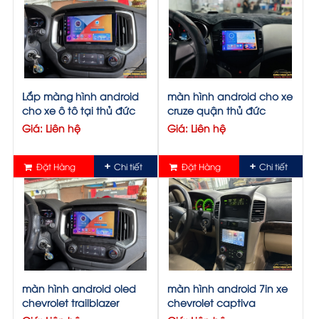
Lắp màng hình android
màn hình android cho xe
cho xe ô tô tại thủ đức
cruze quận thủ đức
Giá: Liên hệ
Giá: Liên hệ
Đặt Hàng
Chi tiết
Đặt Hàng
Chi tiết
màn hình android oled
màn hình android 7in xe
chevrolet trailblazer
chevrolet captiva