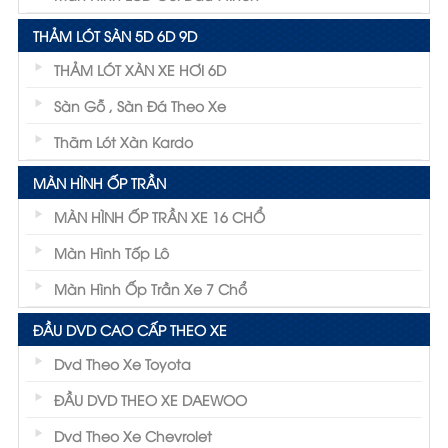
THẢM LÓT SÀN 5D 6D 9D
THẢM LÓT XÀN XE HƠI 6D
Sàn Gỗ , Sàn Đá Theo Xe
Thãm Lót Xàn Kardo
MÀN HÌNH ỐP TRẦN
MÀN HÌNH ỐP TRẦN XE 16 CHỔ
Màn Hình Tốp Lô
Màn Hình Ốp Trần Xe 7 Chổ
ĐẦU DVD CAO CẤP THEO XE
Dvd Theo Xe Toyota
ĐẦU DVD THEO XE DAEWOO
Dvd Theo Xe Chevrolet