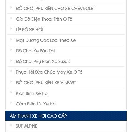
ĐỒ CHƠI PHỤ KIỆN CHO XE CHEVROLET
Gía Đỡ Điện Thoại Trên Ô Tô
LÍP PÔ XE HƠI
Mặt Dưỡng Các Loại Theo Xe
Đồ Chơi Xe Bán Tải
Đồ Chơi Phụ Kiện Xe Suzuki
Phục Hồi Sửa Chửa Máy Xe Ô Tô
ĐỒ CHƠI PHỤ KIỆN XE VINFAST
Kích Bình Xe Hơi
Cảm Biến Lùi Xe Hơi
ÂM THANH XE HƠI CAO CẤP
SUP ALPINE