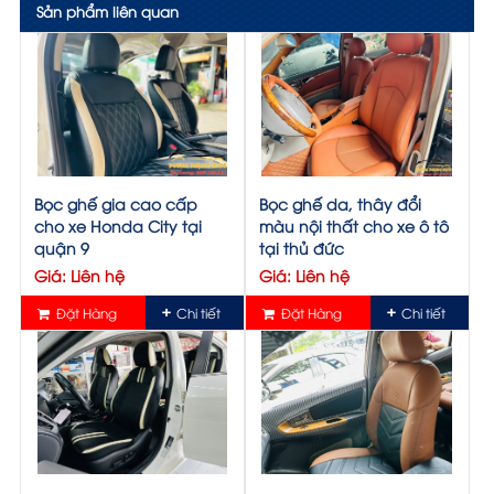
Sản phẩm liên quan
Bọc ghế gia cao cấp
Bọc ghế da, thây đổi
cho xe Honda City tại
màu nội thất cho xe ô tô
quận 9
tại thủ đức
Giá: Liên hệ
Giá: Liên hệ
Đặt Hàng
Chi tiết
Đặt Hàng
Chi tiết