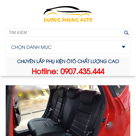
CHỌN DANH MỤC
CHUYÊN LẮP PHỤ KIỆN ÔTÔ CHẤT LƯỢNG CAO
Hotline: 0907.435.444