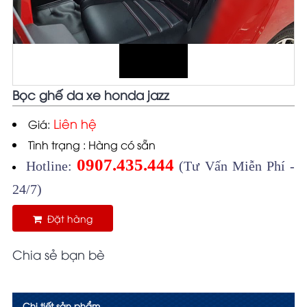
Bọc ghế da xe honda jazz
Liên hệ
Giá:
Tình trạng : Hàng có sẵn
0907.435.444
Hotline:
(Tư Vấn Miễn Phí -
24/7)
Đặt hàng
Chia sẻ bạn bè
Chi tiết sản phẩm