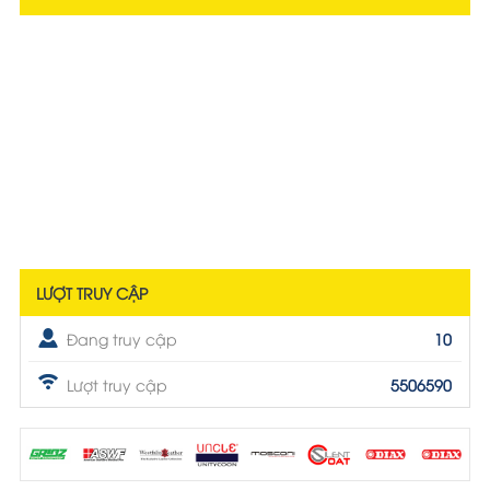
LƯỢT TRUY CẬP
Đang truy cập
10
Lượt truy cập
5506590