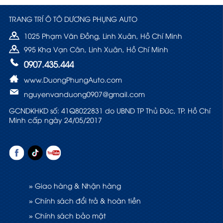
TRANG TRÍ Ô TÔ DƯƠNG PHỤNG AUTO
1025 Phạm Văn Đồng, Linh Xuân, Hồ Chí Minh
995 Kha Vạn Cân, Linh Xuân, Hồ Chí Minh
0907.435.444
www.DuongPhungAuto.com
nguyenvanduong0907@gmail.com
GCNDKHKD số: 41Q8022831 do UBND TP Thủ Đức, TP. Hồ Chí
Minh cấp ngày 24/05/2017
» Giao hàng & Nhận hàng
» Chính sách đổi trả & hoàn tiền
» Chính sách bảo mật