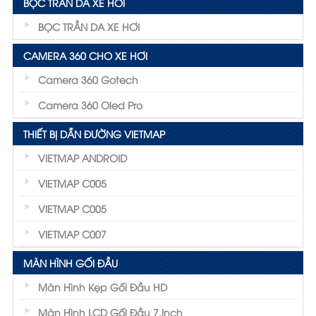
BỌC TRẦN DA XE HƠI
BỌC TRẦN DA XE HƠI
CAMERA 360 CHO XE HƠI
Camera 360 Gotech
Camera 360 Oled Pro
THIẾT BỊ DẪN ĐƯỜNG VIETMAP
VIETMAP ANDROID
VIETMAP C005
VIETMAP C005
VIETMAP C007
MÀN HÌNH GỐI ĐẦU
Màn Hình Kẹp Gối Đầu HD
Màn Hình LCD Gối Đầu 7.inch