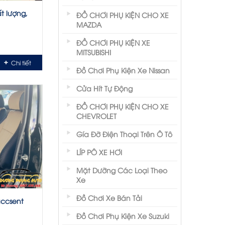
t lượng,
ĐỒ CHƠI PHỤ KIỆN CHO XE
MAZDA
ĐỒ CHƠI PHỤ KIỆN XE
MITSUBISHI
Chi tiết
Đồ Chơi Phụ Kiện Xe Nissan
Cửa Hít Tự Động
ĐỒ CHƠI PHỤ KIỆN CHO XE
CHEVROLET
Gía Đỡ Điện Thoại Trên Ô Tô
LÍP PÔ XE HƠI
Mặt Dưỡng Các Loại Theo
Xe
Đồ Chơi Xe Bán Tải
accsent
Đồ Chơi Phụ Kiện Xe Suzuki