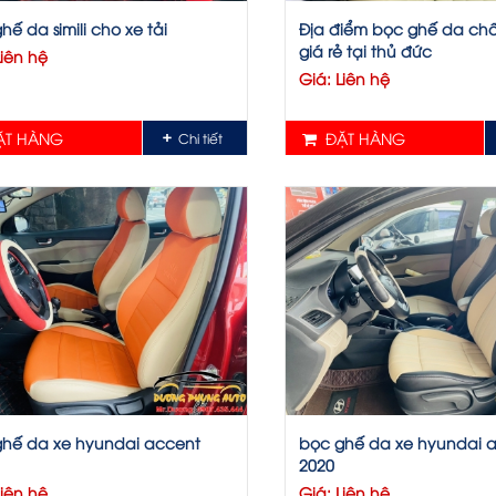
hế da simili cho xe tải
Địa điểm bọc ghế da chấ
giá rẻ tại thủ đức
Liên hệ
Giá: Liên hệ
T HÀNG
ĐẶT HÀNG
Chi tiết
ghế da xe hyundai accent
bọc ghế da xe hyundai 
2020
Liên hệ
Giá: Liên hệ