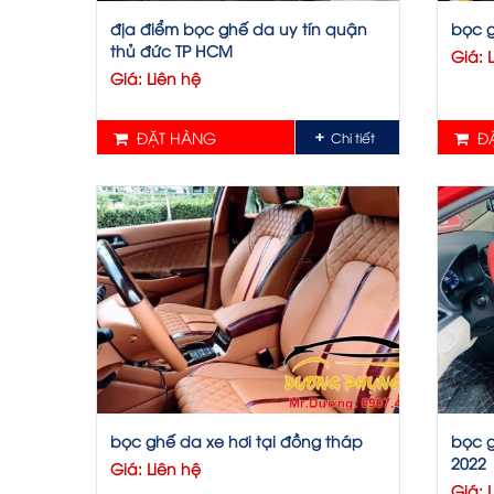
địa điểm bọc ghế da uy tín quận
bọc g
thủ đức TP HCM
Giá: 
Giá: Liên hệ
ĐẶT HÀNG
ĐẶ
Chi tiết
bọc ghế da xe hơi tại đồng tháp
bọc 
2022
Giá: Liên hệ
Giá: 