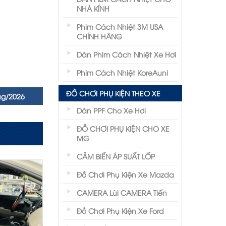
NHÀ KÍNH
Phim Cách Nhiệt 3M USA
CHÍNH HÃNG
Dán Phim Cách Nhiệt Xe Hơi
Phim Cách Nhiệt KoreAuni
ĐỒ CHƠI PHỤ KIỆN THEO XE
ug/2026
Dán PPF Cho Xe Hơi
ĐỒ CHƠI PHỤ KIỆN CHO XE
MG
CẢM BIẾN ÁP SUẤT LỐP
Đồ Chơi Phụ Kiện Xe Mazda
CAMERA Lùi CAMERA Tiến
Đồ Chơi Phụ Kiện Xe Ford