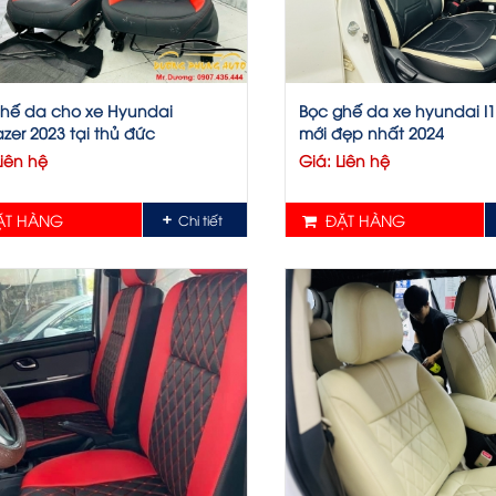
hế da cho xe Hyundai
Bọc ghế da xe hyundai I
azer 2023 tại thủ đức
mới đẹp nhất 2024
Liên hệ
Giá: Liên hệ
T HÀNG
ĐẶT HÀNG
Chi tiết