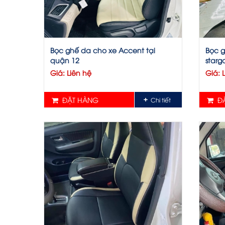
Bọc ghế da cho xe Accent tại
Bọc g
quận 12
starg
Giá: Liên hệ
Giá: 
ĐẶT HÀNG
ĐẶ
Chi tiết