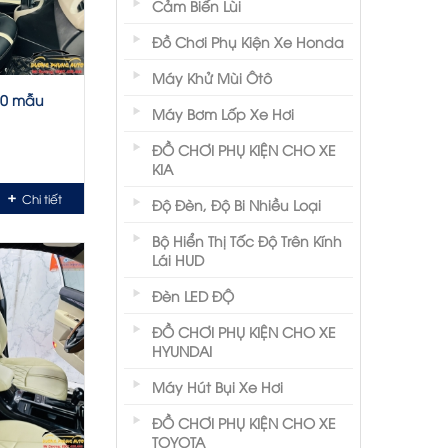
Cảm Biến Lùi
Đồ Chơi Phụ Kiện Xe Honda
Máy Khử Mùi Ôtô
10 mẫu
Máy Bơm Lốp Xe Hơi
ĐỒ CHƠI PHỤ KIỆN CHO XE
KIA
Chi tiết
Độ Đèn, Độ Bi Nhiều Loại
Bộ Hiển Thị Tốc Độ Trên Kính
Lái HUD
Đèn LED ĐỘ
ĐỒ CHƠI PHỤ KIỆN CHO XE
HYUNDAI
Máy Hút Bụi Xe Hơi
ĐỒ CHƠI PHỤ KIỆN CHO XE
TOYOTA