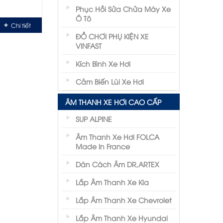
Phục Hồi Sửa Chửa Máy Xe
Ô Tô
Chi tiết
ĐỒ CHƠI PHỤ KIỆN XE
VINFAST
Kích Bình Xe Hơi
Cảm Biến Lùi Xe Hơi
ÂM THANH XE HƠI CAO CẤP
SUP ALPINE
Âm Thanh Xe Hơi FOLCA
Made In France
Dán Cách Âm DR,ARTEX
Lắp Âm Thanh Xe Kia
Lắp Âm Thanh Xe Chevrolet
Lắp Âm Thanh Xe Hyundai