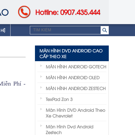
AO
Hotline: 0907.435.444
 HỆ
MÀN HÌNH DVD ANDROID CAO
CẤP THEO XE
MÀN HÌNH ANDROID GOTECH
MÀN HÌNH ANDROID OLED
iễn Phí -
MÀN HÌNH ANDROID ZESTECH
TexPad Zon 3
Màn Hình DVD Android Theo
Xe Chevrolet
Màn Hình Dvd Android
Zestech