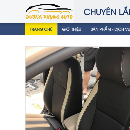
CHUYÊN LẮ
TRANG CHỦ
GIỚI THIỆU
SẢN PHẨM - DỊCH V