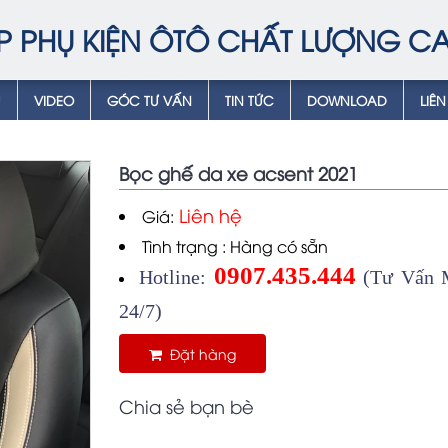
P PHỤ KIỆN ÔTÔ CHẤT LƯỢNG C
Ụ
VIDEO
GÓC TƯ VẤN
TIN TỨC
DOWNLOAD
LIÊN
Bọc ghế da xe acsent 2021
Liên hệ
Giá:
Tình trạng : Hàng có sẵn
0907.435.444
Hotline:
(Tư Vấn M
24/7)
Đặt hàng
Chia sẻ bạn bè