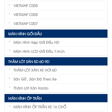
VIETMAP C005
VIETMAP C005
VIETMAP C007
MÀN HÌNH GỐI ĐẦU
Màn Hình Kẹp Gối Đầu HD
Màn Hình LCD Gối Đầu 7.inch
THẢM LÓT SÀN 5D 6D 9D
THẢM LÓT XÀN XE HƠI 6D
Sàn Gỗ , Sàn Đá Theo Xe
Thãm Lót Xàn Kardo
MÀN HÌNH ỐP TRẦN
MÀN HÌNH ỐP TRẦN XE 16 CHỔ