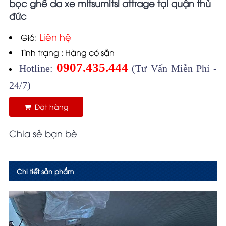
bọc ghế da xe mitsumitsi attrage tại quận thủ
đức
Liên hệ
Giá:
Tình trạng : Hàng có sẵn
0907.435.444
Hotline:
(Tư Vấn Miễn Phí -
24/7)
Đặt hàng
Chia sẻ bạn bè
Chi tiết sản phẩm