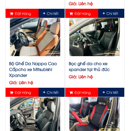
Giá: Liên hệ
Đặt Hàng
Chi tiết
Đặt Hàng
Chi tiết
Bộ Ghế Da Nappa Cao
Bọc ghế da cho xe
Cấpcho xe Mitsubishi
xpander tại thủ đức
Xpander
Giá: Liên hệ
Giá: Liên hệ
Đặt Hàng
Chi tiết
Đặt Hàng
Chi tiết