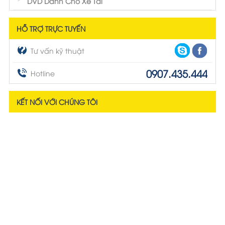
DVD Dành Cho Xe Tải
HỖ TRỢ TRỰC TUYẾN
Tư vấn kỹ thuật
0907.435.444
Hotline
KẾT NỐI VỚI CHÚNG TÔI