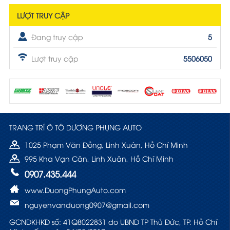
LƯỢT TRUY CẬP
Đang truy cập
5
Lượt truy cập
5506050
TRANG TRÍ Ô TÔ DƯƠNG PHỤNG AUTO
1025 Phạm Văn Đồng, Linh Xuân, Hồ Chí Minh
995 Kha Vạn Cân, Linh Xuân, Hồ Chí Minh
0907.435.444
www.DuongPhungAuto.com
nguyenvanduong0907@gmail.com
GCNDKHKD số: 41Q8022831 do UBND TP Thủ Đức, TP. Hồ Chí