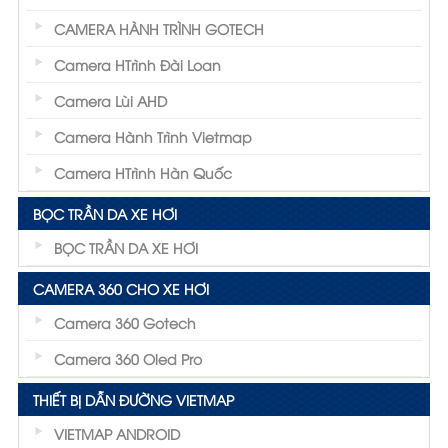
CAMERA HÀNH TRÌNH GOTECH
Camera HTrình Đài Loan
Camera Lùi AHD
Camera Hành Trình Vietmap
Camera HTrình Hàn Quốc
BỌC TRẦN DA XE HƠI
BỌC TRẦN DA XE HƠI
CAMERA 360 CHO XE HƠI
Camera 360 Gotech
Camera 360 Oled Pro
THIẾT BỊ DẪN ĐƯỜNG VIETMAP
VIETMAP ANDROID