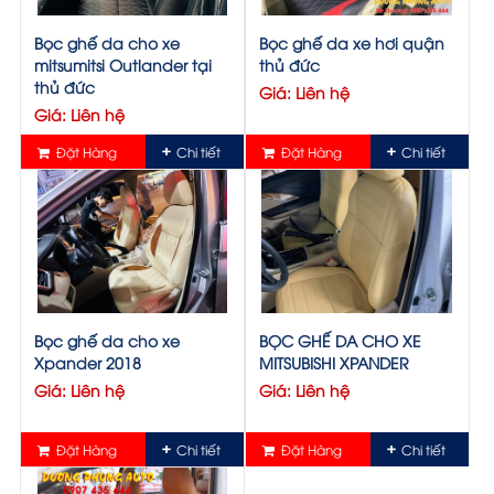
Bọc ghế da cho xe
Bọc ghế da xe hơi quận
mitsumitsi Outlander tại
thủ đức
thủ đức
Giá: Liên hệ
Giá: Liên hệ
Đặt Hàng
Chi tiết
Đặt Hàng
Chi tiết
Bọc ghế da cho xe
BỌC GHẾ DA CHO XE
Xpander 2018
MITSUBISHI XPANDER
Giá: Liên hệ
Giá: Liên hệ
Đặt Hàng
Chi tiết
Đặt Hàng
Chi tiết