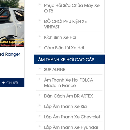
Phục Hồi Sửa Chửa Máy Xe
Ô Tô
ĐỒ CHƠI PHỤ KIỆN XE
VINFAST
Kích Bình Xe Hơi
Cảm Biến Lùi Xe Hơi
ord Ranger
ÂM THANH XE HƠI CAO CẤP
SUP ALPINE
Âm Thanh Xe Hơi FOLCA
Chi tiết
Made In France
Dán Cách Âm DR,ARTEX
Lắp Âm Thanh Xe Kia
Lắp Âm Thanh Xe Chevrolet
Lắp Âm Thanh Xe Hyundai