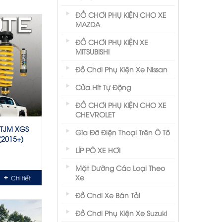
ĐỒ CHƠI PHỤ KIỆN CHO XE
MAZDA
ĐỒ CHƠI PHỤ KIỆN XE
MITSUBISHI
Đồ Chơi Phụ Kiện Xe Nissan
Cửa Hít Tự Động
ĐỒ CHƠI PHỤ KIỆN CHO XE
CHEVROLET
 TJM XGS
Gía Đỡ Điện Thoại Trên Ô Tô
(2015+)
LÍP PÔ XE HƠI
Mặt Dưỡng Các Loại Theo
Xe
Chi tiết
Đồ Chơi Xe Bán Tải
Đồ Chơi Phụ Kiện Xe Suzuki