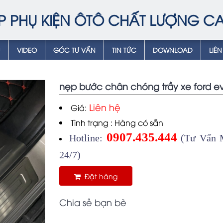
P PHỤ KIỆN ÔTÔ CHẤT LƯỢNG C
Ụ
VIDEO
GÓC TƯ VẤN
TIN TỨC
DOWNLOAD
LIÊN
nẹp bước chân chóng trầy xe ford ev
Liên hệ
Giá:
Tình trạng : Hàng có sẵn
0907.435.444
Hotline:
(Tư Vấn M
24/7)
Đặt hàng
Chia sẻ bạn bè