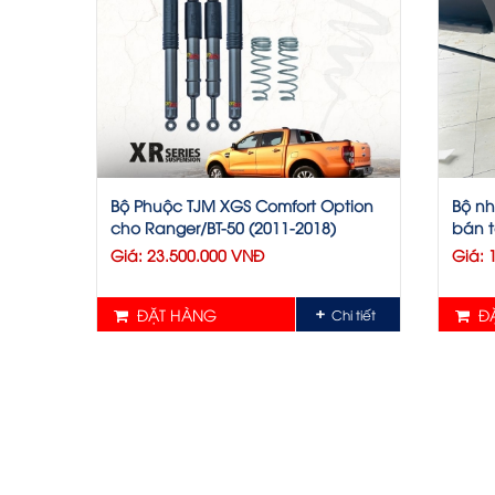
Bộ Phuộc TJM XGS Comfort Option
Bộ nh
cho Ranger/BT-50 (2011-2018)
bán t
Giá: 23.500.000 VNĐ
Giá: 
ĐẶT HÀNG
ĐẶ
Chi tiết