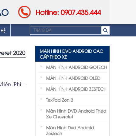
AO
Hotline: 0907.435.444
 HỆ
MÀN HÌNH DVD ANDROID CAO
eret 2020
CẤP THEO XE
MÀN HÌNH ANDROID GOTECH
MÀN HÌNH ANDROID OLED
iễn Phí -
MÀN HÌNH ANDROID ZESTECH
TexPad Zon 3
Màn Hình DVD Android Theo
Xe Chevrolet
Màn Hình Dvd Android
Zestech