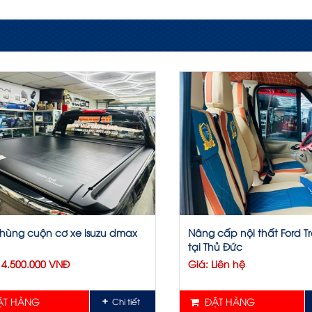
hùng cuộn cơ xe isuzu dmax
Nâng cấp nội thất Ford Tr
tại Thủ Đức
14.500.000 VNĐ
Giá: Liên hệ
T HÀNG
ĐẶT HÀNG
Chi tiết