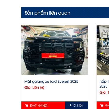
Sản phẩm liên quan
Mặt galang xe ford Everest 2025
nắp t
2025
Giá: Liên hệ
Giá: 
ĐẶT HÀNG
ĐẶ
Chi tiết