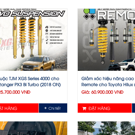
uộc TJM XGS Series 4000 cho
Giảm xóc hiệu năng cao
Ranger PX3 Bi Turbo (2018 ON)
Remote cho Toyota Hilux 
25.700.000 VNĐ
Giá: 60.900.000 VNĐ
T HÀNG
ĐẶT HÀNG
Chi tiết