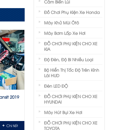
Cảm Biến Lùi
Đồ Chơi Phụ Kiện Xe Honda
Máy Khử Mùi Ôtô
Máy Bơm Lốp Xe Hơi
ĐỒ CHƠI PHỤ KIỆN CHO XE
KIA
Độ Đèn, Độ Bi Nhiều Loại
Bộ Hiển Thị Tốc Độ Trên Kính
Lái HUD
Đèn LED ĐỘ
ĐỒ CHƠI PHỤ KIỆN CHO XE
ansit 2019
HYUNDAI
Máy Hút Bụi Xe Hơi
ĐỒ CHƠI PHỤ KIỆN CHO XE
Chi tiết
TOYOTA