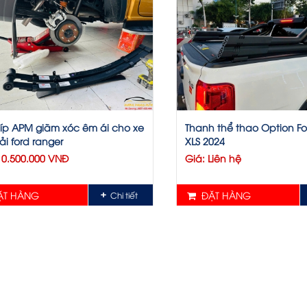
íp APM giãm xóc êm ái cho xe
Thanh thể thao Option F
ải ford ranger
XLS 2024
10.500.000 VNĐ
Giá: Liên hệ
T HÀNG
ĐẶT HÀNG
Chi tiết