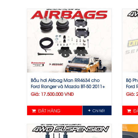
Bầu hơi Airbag Man RR4634 cho
Bộ Ph
Ford Ranger và Mazda BT-50 2011+
Ford 
Giá: 17.500.000 VNĐ
Giá: 
ĐẶT HÀNG
ĐẶ
Chi tiết