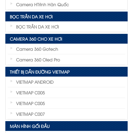
Camera HTrình Hàn Quốc
BỌC TRẦN DA XE HƠI
BỌC TRẦN DA XE HƠI
CAMERA 360 CHO XE HƠI
Camera 360 Gotech
Camera 360 Oled Pro
THIẾT BỊ DẪN ĐƯỜNG VIETMAP
VIETMAP ANDROID
VIETMAP C005
VIETMAP C005
VIETMAP C007
MÀN HÌNH GỐI ĐẦU