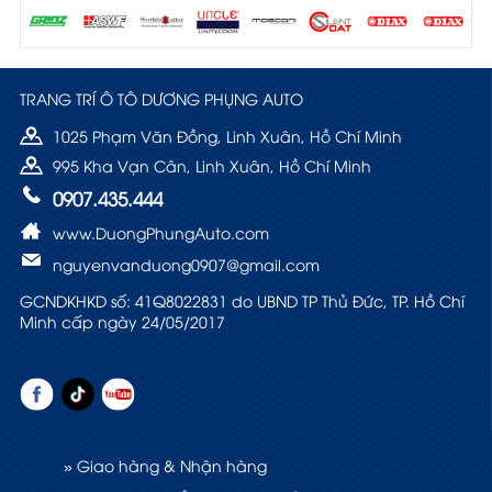
TRANG TRÍ Ô TÔ DƯƠNG PHỤNG AUTO
1025 Phạm Văn Đồng, Linh Xuân, Hồ Chí Minh
995 Kha Vạn Cân, Linh Xuân, Hồ Chí Minh
0907.435.444
www.DuongPhungAuto.com
nguyenvanduong0907@gmail.com
GCNDKHKD số: 41Q8022831 do UBND TP Thủ Đức, TP. Hồ Chí
Minh cấp ngày 24/05/2017
» Giao hàng & Nhận hàng