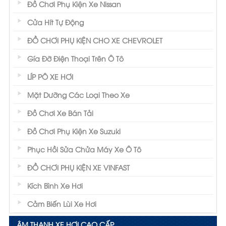
Đồ Chơi Phụ Kiện Xe Nissan
Cửa Hít Tự Động
ĐỒ CHƠI PHỤ KIỆN CHO XE CHEVROLET
Gía Đỡ Điện Thoại Trên Ô Tô
LÍP PÔ XE HƠI
Mặt Dưỡng Các Loại Theo Xe
Đồ Chơi Xe Bán Tải
Đồ Chơi Phụ Kiện Xe Suzuki
Phục Hồi Sửa Chửa Máy Xe Ô Tô
ĐỒ CHƠI PHỤ KIỆN XE VINFAST
Kích Bình Xe Hơi
Cảm Biến Lùi Xe Hơi
ÂM THANH XE HƠI CAO CẤP