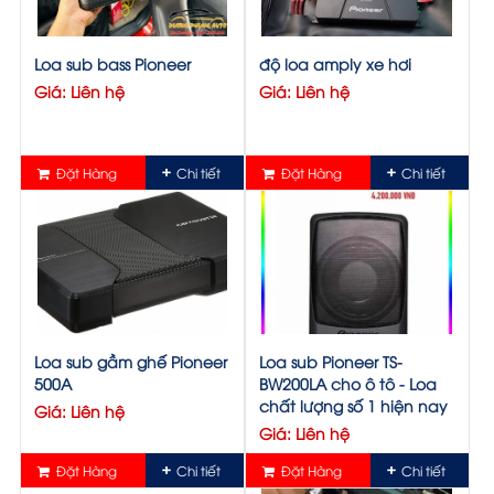
Loa sub bass Pioneer
độ loa amply xe hơi
Giá: Liên hệ
Giá: Liên hệ
Đặt Hàng
Chi tiết
Đặt Hàng
Chi tiết
Loa sub gầm ghế Pioneer
Loa sub Pioneer TS-
500A
BW200LA cho ô tô - Loa
chất lượng số 1 hiện nay
Giá: Liên hệ
Giá: Liên hệ
Đặt Hàng
Chi tiết
Đặt Hàng
Chi tiết