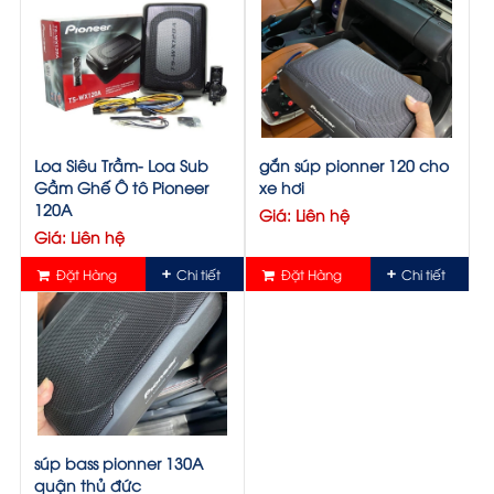
Loa Siêu Trầm- Loa Sub
gắn súp pionner 120 cho
Gầm Ghế Ô tô Pioneer
xe hơi
120A
Giá: Liên hệ
Giá: Liên hệ
Đặt Hàng
Chi tiết
Đặt Hàng
Chi tiết
súp bass pionner 130A
quận thủ đức