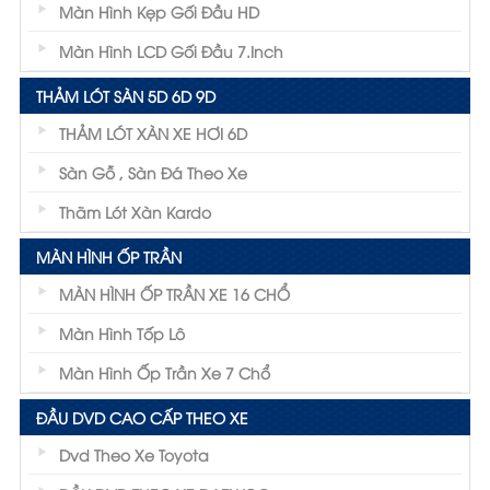
Màn Hình Kẹp Gối Đầu HD
Màn Hình LCD Gối Đầu 7.inch
THẢM LÓT SÀN 5D 6D 9D
THẢM LÓT XÀN XE HƠI 6D
Sàn Gỗ , Sàn Đá Theo Xe
Thãm Lót Xàn Kardo
MÀN HÌNH ỐP TRẦN
MÀN HÌNH ỐP TRẦN XE 16 CHỔ
Màn Hình Tốp Lô
Màn Hình Ốp Trần Xe 7 Chổ
ĐẦU DVD CAO CẤP THEO XE
Dvd Theo Xe Toyota