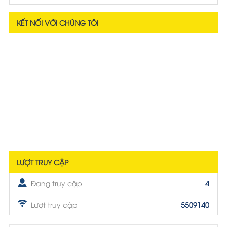
KẾT NỐI VỚI CHÚNG TÔI
LƯỢT TRUY CẬP
Đang truy cập
4
Lượt truy cập
5509140