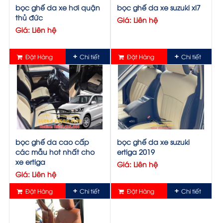
bọc ghế da xe hơi quận
bọc ghế da xe suzuki xl7
thủ đức
Giá: Liên hệ
Giá: Liên hệ
Đặt Hàng
Chi tiết
Đặt Hàng
Chi tiết
bọc ghế da cao cấp
bọc ghế da xe suzuki
các mẫu hot nhất cho
ertiga 2019
xe ertiga
Giá: Liên hệ
Giá: Liên hệ
Đặt Hàng
Chi tiết
Đặt Hàng
Chi tiết