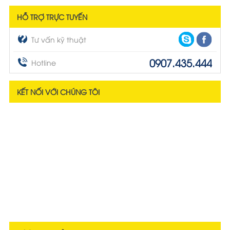
HỖ TRỢ TRỰC TUYẾN
Tư vấn kỹ thuật
0907.435.444
Hotline
KẾT NỐI VỚI CHÚNG TÔI