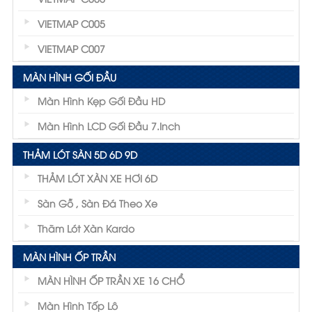
VIETMAP C005
VIETMAP C007
MÀN HÌNH GỐI ĐẦU
Màn Hình Kẹp Gối Đầu HD
Màn Hình LCD Gối Đầu 7.inch
THẢM LÓT SÀN 5D 6D 9D
THẢM LÓT XÀN XE HƠI 6D
Sàn Gỗ , Sàn Đá Theo Xe
Thãm Lót Xàn Kardo
MÀN HÌNH ỐP TRẦN
MÀN HÌNH ỐP TRẦN XE 16 CHỔ
Màn Hình Tốp Lô