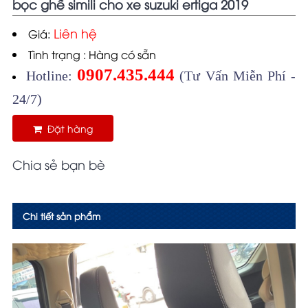
bọc ghế simili cho xe suzuki ertiga 2019
Liên hệ
Giá:
Tình trạng : Hàng có sẵn
0907.435.444
Hotline:
(Tư Vấn Miễn Phí -
24/7)
Đặt hàng
Chia sẻ bạn bè
Chi tiết sản phẩm