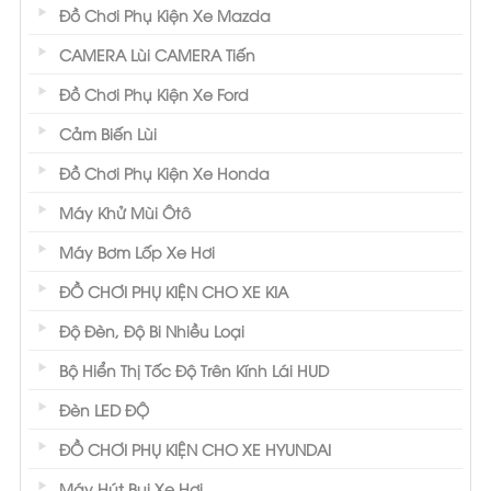
Đồ Chơi Phụ Kiện Xe Mazda
CAMERA Lùi CAMERA Tiến
Đồ Chơi Phụ Kiện Xe Ford
Cảm Biến Lùi
Đồ Chơi Phụ Kiện Xe Honda
Máy Khử Mùi Ôtô
Máy Bơm Lốp Xe Hơi
ĐỒ CHƠI PHỤ KIỆN CHO XE KIA
Độ Đèn, Độ Bi Nhiều Loại
Bộ Hiển Thị Tốc Độ Trên Kính Lái HUD
Đèn LED ĐỘ
ĐỒ CHƠI PHỤ KIỆN CHO XE HYUNDAI
Máy Hút Bụi Xe Hơi