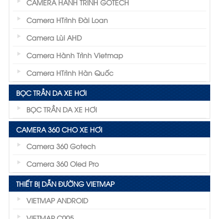
CAMERA HÀNH TRÌNH GOTECH
Camera HTrình Đài Loan
Camera Lùi AHD
Camera Hành Trình Vietmap
Camera HTrình Hàn Quốc
BỌC TRẦN DA XE HƠI
BỌC TRẦN DA XE HƠI
CAMERA 360 CHO XE HƠI
Camera 360 Gotech
Camera 360 Oled Pro
THIẾT BỊ DẪN ĐƯỜNG VIETMAP
VIETMAP ANDROID
VIETMAP C005