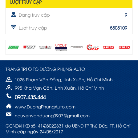
LƯỢT TRUY CẬP
Đang truy cập
9
Lượt truy cập
5505109
TRANG TRÍ Ô TÔ DƯƠNG PHỤNG AUTO
1025 Phạm Văn Đồng, Linh Xuân, Hồ Chí Minh
995 Kha Vạn Cân, Linh Xuân, Hồ Chí Minh
0907.435.444
www.DuongPhungAuto.com
nguyenvanduong0907@gmail.com
GCNDKHKD số: 41Q8022831 do UBND TP Thủ Đức, TP. Hồ Chí
Minh cấp ngày 24/05/2017