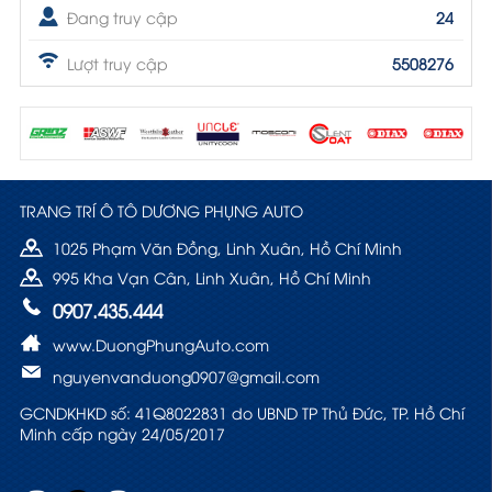
Đang truy cập
24
Lượt truy cập
5508276
TRANG TRÍ Ô TÔ DƯƠNG PHỤNG AUTO
1025 Phạm Văn Đồng, Linh Xuân, Hồ Chí Minh
995 Kha Vạn Cân, Linh Xuân, Hồ Chí Minh
0907.435.444
www.DuongPhungAuto.com
nguyenvanduong0907@gmail.com
GCNDKHKD số: 41Q8022831 do UBND TP Thủ Đức, TP. Hồ Chí
Minh cấp ngày 24/05/2017