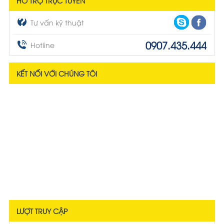
HỖ TRỢ TRỰC TUYẾN
Tư vấn kỹ thuật
0907.435.444
Hotline
KẾT NỐI VỚI CHÚNG TÔI
LƯỢT TRUY CẬP