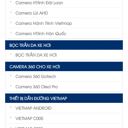
Camera HTrình Đài Loan
Camera Lùi AHD
Camera Hành Trình Vietmap
Camera HTrình Hàn Quốc
BỌC TRẦN DA XE HƠI
BỌC TRẦN DA XE HƠI
CAMERA 360 CHO XE HƠI
Camera 360 Gotech
Camera 360 Oled Pro
THIẾT BỊ DẪN ĐƯỜNG VIETMAP
VIETMAP ANDROID
VIETMAP C005