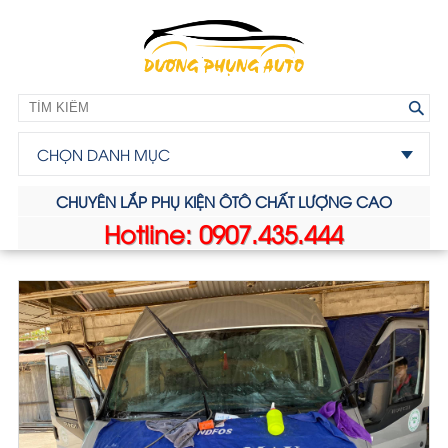
CHỌN DANH MỤC
CHUYÊN LẮP PHỤ KIỆN ÔTÔ CHẤT LƯỢNG CAO
Hotline: 0907.435.444