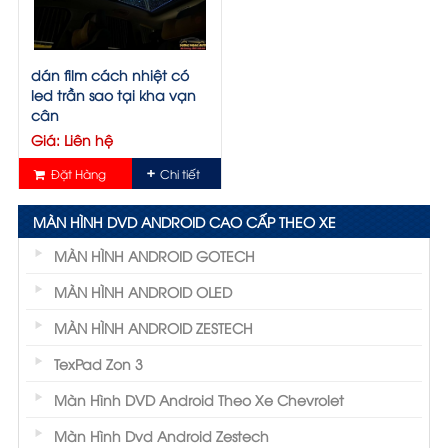
dán film cách nhiệt có
led trần sao tại kha vạn
cân
Giá: Liên hệ
Đặt Hàng
Chi tiết
MÀN HÌNH DVD ANDROID CAO CẤP THEO XE
MÀN HÌNH ANDROID GOTECH
MÀN HÌNH ANDROID OLED
MÀN HÌNH ANDROID ZESTECH
TexPad Zon 3
Màn Hình DVD Android Theo Xe Chevrolet
Màn Hình Dvd Android Zestech