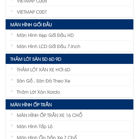
VIETMAP C005
VIETMAP C007
MÀN HÌNH GỐI ĐẦU
Màn Hình Kẹp Gối Đầu HD
Màn Hình LCD Gối Đầu 7.inch
THẢM LÓT SÀN 5D 6D 9D
THẢM LÓT XÀN XE HƠI 6D
Sàn Gỗ , Sàn Đá Theo Xe
Thãm Lót Xàn Kardo
MÀN HÌNH ỐP TRẦN
MÀN HÌNH ỐP TRẦN XE 16 CHỔ
Màn Hình Tốp Lô
Màn Hình Ốp Trần Xe 7 Chổ