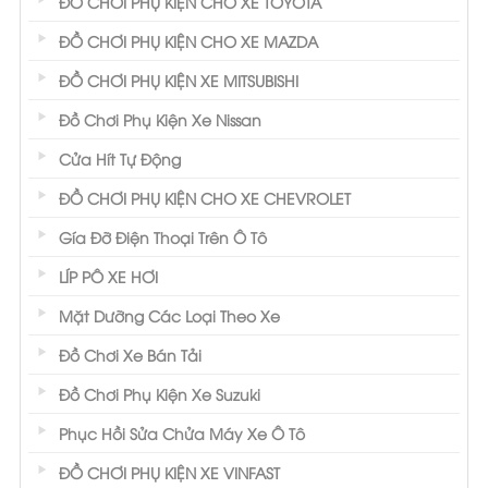
ĐỒ CHƠI PHỤ KIỆN CHO XE TOYOTA
ĐỒ CHƠI PHỤ KIỆN CHO XE MAZDA
ĐỒ CHƠI PHỤ KIỆN XE MITSUBISHI
Đồ Chơi Phụ Kiện Xe Nissan
Cửa Hít Tự Động
ĐỒ CHƠI PHỤ KIỆN CHO XE CHEVROLET
Gía Đỡ Điện Thoại Trên Ô Tô
LÍP PÔ XE HƠI
Mặt Dưỡng Các Loại Theo Xe
Đồ Chơi Xe Bán Tải
Đồ Chơi Phụ Kiện Xe Suzuki
Phục Hồi Sửa Chửa Máy Xe Ô Tô
ĐỒ CHƠI PHỤ KIỆN XE VINFAST