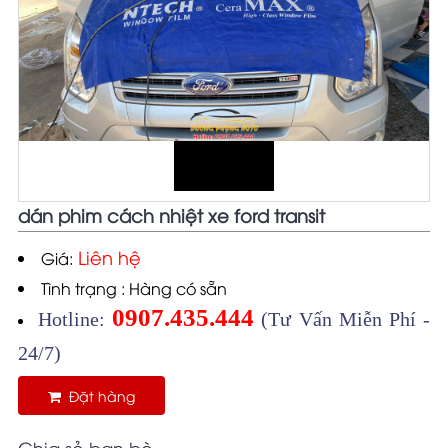
dán phim cách nhiệt xe ford transit
Liên hệ
Giá:
Tình trạng : Hàng có sẵn
0907.435.444
Hotline:
(Tư Vấn Miễn Phí -
24/7)
Đặt hàng
Chia sẻ bạn bè