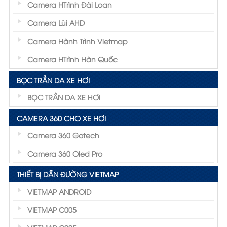
Camera HTrình Đài Loan
Camera Lùi AHD
Camera Hành Trình Vietmap
Camera HTrình Hàn Quốc
BỌC TRẦN DA XE HƠI
BỌC TRẦN DA XE HƠI
CAMERA 360 CHO XE HƠI
Camera 360 Gotech
Camera 360 Oled Pro
THIẾT BỊ DẪN ĐƯỜNG VIETMAP
VIETMAP ANDROID
VIETMAP C005