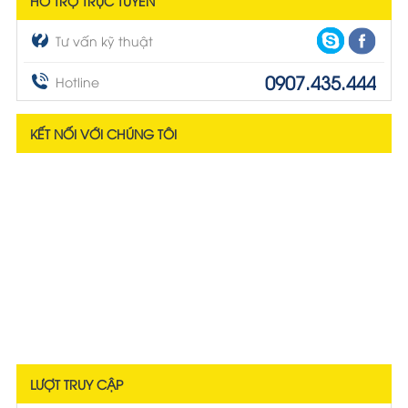
HỖ TRỢ TRỰC TUYẾN
Tư vấn kỹ thuật
0907.435.444
Hotline
KẾT NỐI VỚI CHÚNG TÔI
LƯỢT TRUY CẬP