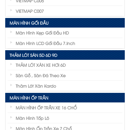
VIETMAP C005
VIETMAP C007
MÀN HÌNH GỐI ĐẦU
Màn Hình Kẹp Gối Đầu HD
Màn Hình LCD Gối Đầu 7.inch
THẢM LÓT SÀN 5D 6D 9D
THẢM LÓT XÀN XE HƠI 6D
Sàn Gỗ , Sàn Đá Theo Xe
Thãm Lót Xàn Kardo
MÀN HÌNH ỐP TRẦN
MÀN HÌNH ỐP TRẦN XE 16 CHỔ
Màn Hình Tốp Lô
Màn Hình Ốp Trần Xe 7 Chổ