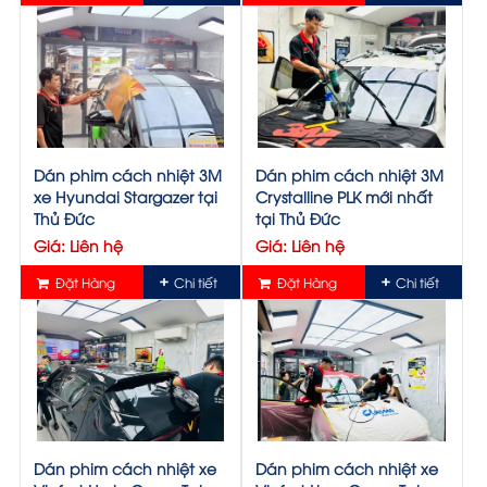
Dán phim cách nhiệt 3M
Dán phim cách nhiệt 3M
xe Hyundai Stargazer tại
Crystalline PLK mới nhất
Thủ Đức
tại Thủ Đức
Giá: Liên hệ
Giá: Liên hệ
Đặt Hàng
Chi tiết
Đặt Hàng
Chi tiết
Dán phim cách nhiệt xe
Dán phim cách nhiệt xe