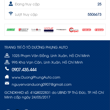
Đang truy cập
25
Lượt truy cập
5506673
TRANG TRÍ Ô TÔ DƯƠNG PHỤNG AUTO
1025 Phạm Văn Đồng, Linh Xuân, Hồ Chí Minh
995 Kha Vạn Cân, Linh Xuân, Hồ Chí Minh
0907.435.444
www.DuongPhungAuto.com
nguyenvanduong0907@gmail.com
GCNDKHKD số: 41Q8022831 do UBND TP Thủ Đức, TP. Hồ Chí
Minh cấp ngày 24/05/2017