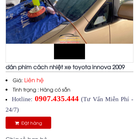
dán phim cách nhiệt xe toyota innova 2009
Liên hệ
Giá:
Tình trạng : Hàng có sẵn
0907.435.444
Hotline:
(Tư Vấn Miễn Phí -
24/7)
Đặt hàng
Chia sẻ bạn bè