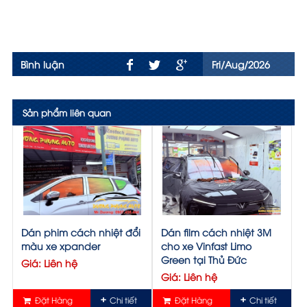
Bình luận
Fri/Aug/2026
Sản phẩm liên quan
Dán phim cách nhiệt đổi
Dán film cách nhiệt 3M
màu xe xpander
cho xe Vinfast Limo
Green tại Thủ Đức
Giá: Liên hệ
Giá: Liên hệ
Đặt Hàng
Chi tiết
Đặt Hàng
Chi tiết