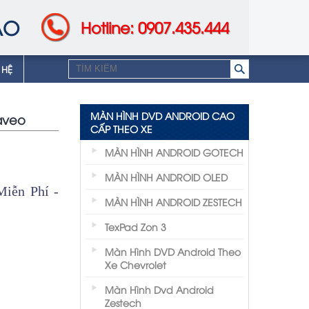
AO
Hotline: 0907.435.444
 HỆ
MÀN HÌNH DVD ANDROID CAO
aveo
CẤP THEO XE
MÀN HÌNH ANDROID GOTECH
MÀN HÌNH ANDROID OLED
iễn Phí -
MÀN HÌNH ANDROID ZESTECH
TexPad Zon 3
Màn Hình DVD Android Theo
Xe Chevrolet
Màn Hình Dvd Android
Zestech