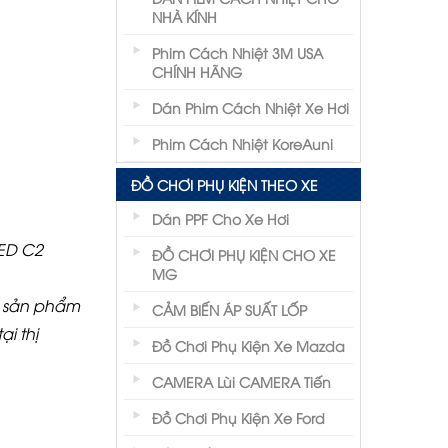
NHÀ KÍNH
Phim Cách Nhiệt 3M USA
CHÍNH HÃNG
Dán Phim Cách Nhiệt Xe Hơi
Phim Cách Nhiệt KoreAuni
ĐỒ CHƠI PHỤ KIỆN THEO XE
Dán PPF Cho Xe Hơi
LED C2
ĐỒ CHƠI PHỤ KIỆN CHO XE
MG
g sản phẩm
CẢM BIẾN ÁP SUẤT LỐP
ại thị
Đồ Chơi Phụ Kiện Xe Mazda
CAMERA Lùi CAMERA Tiến
Đồ Chơi Phụ Kiện Xe Ford