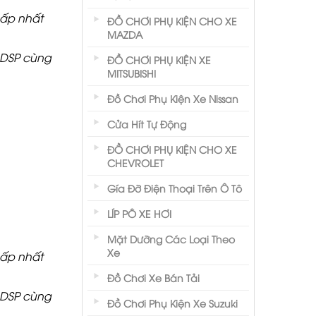
cấp nhất
ĐỒ CHƠI PHỤ KIỆN CHO XE
MAZDA
h DSP cùng
ĐỒ CHƠI PHỤ KIỆN XE
MITSUBISHI
Đồ Chơi Phụ Kiện Xe Nissan
Cửa Hít Tự Động
ĐỒ CHƠI PHỤ KIỆN CHO XE
CHEVROLET
Gía Đỡ Điện Thoại Trên Ô Tô
LÍP PÔ XE HƠI
Mặt Dưỡng Các Loại Theo
Xe
cấp nhất
Đồ Chơi Xe Bán Tải
h DSP cùng
Đồ Chơi Phụ Kiện Xe Suzuki