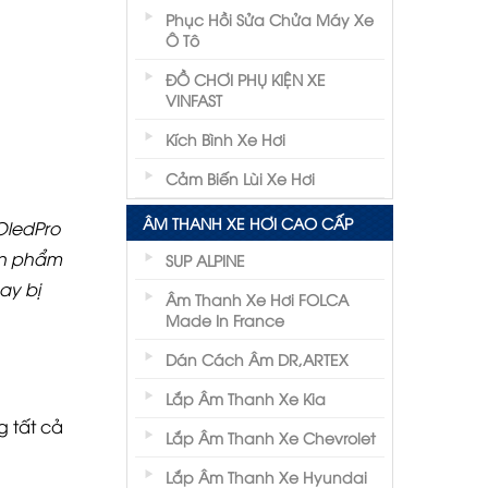
Phục Hồi Sửa Chửa Máy Xe
Ô Tô
ĐỒ CHƠI PHỤ KIỆN XE
VINFAST
Kích Bình Xe Hơi
Cảm Biến Lùi Xe Hơi
ÂM THANH XE HƠI CAO CẤP
OledPro
sản phẩm
SUP ALPINE
ay bị
Âm Thanh Xe Hơi FOLCA
Made In France
Dán Cách Âm DR,ARTEX
Lắp Âm Thanh Xe Kia
g tất cả
Lắp Âm Thanh Xe Chevrolet
Lắp Âm Thanh Xe Hyundai