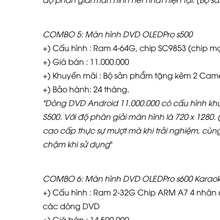
COMBO 5: Màn hình DVD OLEDPro s500
+) Cấu hình : Ram 4-64G, chip SC9853 (chip mạ
+) Giá bán : 11.000.000
+) Khuyến mãi : Bộ sản phẩm tặng kèm 2 Camera 
+) Bảo hành: 24 tháng.
"
Dòng DVD Android 11.000.000 có cấu hình kh
S500. Với độ phân giải màn hình là 720 x 1280. 
cao cấp thực sự mượt mà khi trải nghiệm, cùn
chậm khi sử dụng
"
COMBO 6: Màn hình DVD OLEDPro s600 Karao
+) Cấu hình : Ram 2-32G Chip ARM A7 4 nhân 64
các dòng DVD
+) Giá bán : 14.500.000