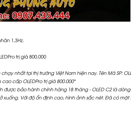
nhân 1,3Hz.
DPro trị giá 800.000
hạy nhất tại thị trường Việt Nam hiện nay. Tên Mã SP: O
 cao cấp OLEDPro trị giá 800.000"
nh được bảo hành chính hãng 18 tháng - OLED C2 là dòn
rở xuống. Với độ ổn định cao, hình ảnh sắc nét. Đã có mặt t