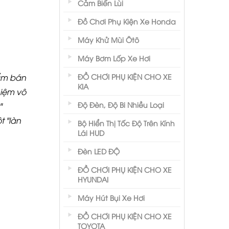
Cảm Biến Lùi
Đồ Chơi Phụ Kiện Xe Honda
Máy Khử Mùi Ôtô
Máy Bơm Lốp Xe Hơi
ẩm bán
ĐỒ CHƠI PHỤ KIỆN CHO XE
KIA
hiệm vô
Độ Đèn, Độ Bi Nhiều Loại
"
t "làn
Bộ Hiển Thị Tốc Độ Trên Kính
Lái HUD
Đèn LED ĐỘ
ĐỒ CHƠI PHỤ KIỆN CHO XE
HYUNDAI
Máy Hút Bụi Xe Hơi
ĐỒ CHƠI PHỤ KIỆN CHO XE
TOYOTA