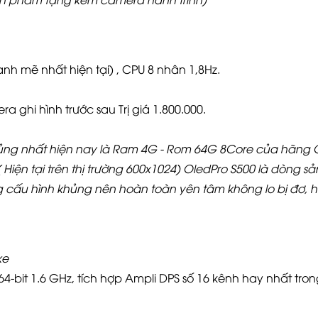
nh mẽ nhất hiện tại) , CPU 8 nhân 1,8Hz.
ghi hình trước sau Trị giá 1.800.000.
ủng nhất hiện nay là Ram 4G - Rom 64G 8Core của hãng 
( Hiện tại trên thị trường 600x1024) OledPro S500 là dòng 
g cấu hình khủng nên hoàn toàn yên tâm không lo bị đơ, h
ke
-bit 1.6 GHz, tích hợp Ampli DPS số 16 kênh hay nhất tron