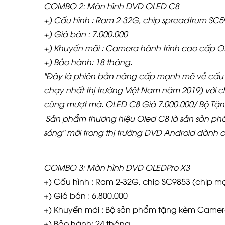
COMBO 2: Màn hình DVD OLED C8
+) Cấu hình : Ram 2-32G, chip spreadtrum SC59
+) Giá bán : 7.000.000
+) Khuyến mãi : Camera hành trình cao cấp OLE
+) Bảo hành: 18 tháng.
"Đây là phiên bản nâng cấp mạnh mẽ về cấu
chạy nhất thị trường Việt Nam năm 2019) với 
cùng mượt mà. OLED C8 Giá
7.000.000/ Bộ Tặ
Sản phẩm thương hiệu Oled C8 là sản sản phẩm 
sóng" mới trong thị trường DVD Android dành c
COMBO 3: Màn hình DVD OLEDPro X3
+) Cấu hình : Ram 2-32G, chip SC9853 (chip mạ
+) Giá bán : 6.800.000
+) Khuyến mãi : Bộ sản phẩm tặng kèm Camera
+) Bảo hành: 24 tháng.