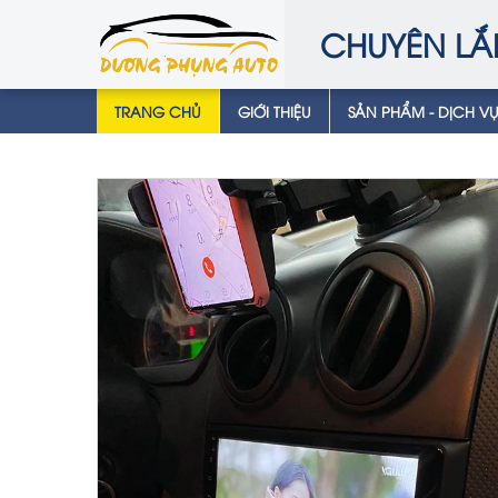
CHUYÊN LẮ
TRANG CHỦ
GIỚI THIỆU
SẢN PHẨM - DỊCH V