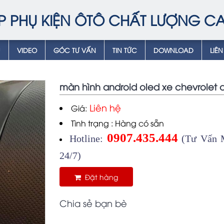
P PHỤ KIỆN ÔTÔ CHẤT LƯỢNG C
Ụ
VIDEO
GÓC TƯ VẤN
TIN TỨC
DOWNLOAD
LIÊN
màn hình android oled xe chevrolet 
Liên hệ
Giá:
Tình trạng : Hàng có sẵn
0907.435.444
Hotline:
(Tư Vấn M
24/7)
Đặt hàng
Chia sẻ bạn bè