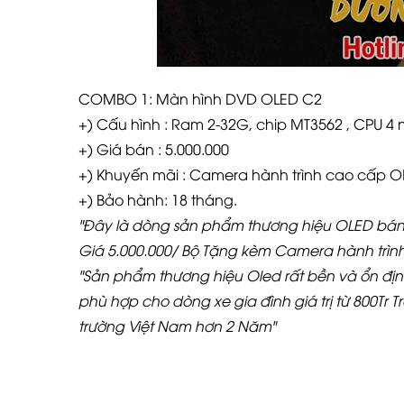
COMBO 1:
Màn hình DVD OLED C2
+) Cấu hình : Ram 2-32G, chip MT3562 , CPU 4 
+) Giá bán : 5.000.000
+) Khuyến mãi : Camera hành trình cao cấp OLE
+) Bảo hành: 18 tháng.
"Đây là dòng sản phẩm thương hiệu OLED bán c
Giá 5.000.000/ Bộ Tặng kèm Camera hành trình
"Sản phẩm thương hiệu Oled rất bền và ổn đị
phù hợp cho dòng xe gia đình giá trị từ 800Tr T
trường Việt Nam hơn 2 Năm"