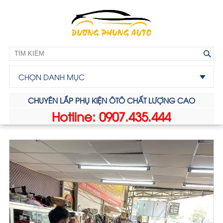
CHỌN DANH MỤC
CHUYÊN LẮP PHỤ KIỆN ÔTÔ CHẤT LƯỢNG CAO
Hotline: 0907.435.444