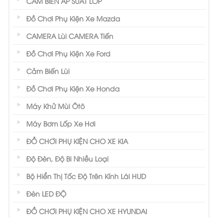
CẢM BIẾN ÁP SUẤT LỐP
Đồ Chơi Phụ Kiện Xe Mazda
CAMERA Lùi CAMERA Tiến
Đồ Chơi Phụ Kiện Xe Ford
Cảm Biến Lùi
Đồ Chơi Phụ Kiện Xe Honda
Máy Khử Mùi Ôtô
Máy Bơm Lốp Xe Hơi
ĐỒ CHƠI PHỤ KIỆN CHO XE KIA
Độ Đèn, Độ Bi Nhiều Loại
Bộ Hiển Thị Tốc Độ Trên Kính Lái HUD
Đèn LED ĐỘ
ĐỒ CHƠI PHỤ KIỆN CHO XE HYUNDAI