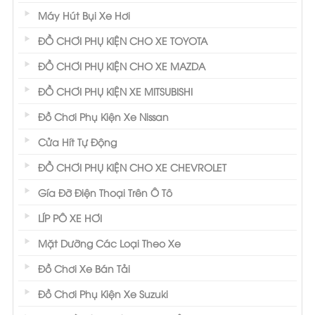
Máy Hút Bụi Xe Hơi
ĐỒ CHƠI PHỤ KIỆN CHO XE TOYOTA
ĐỒ CHƠI PHỤ KIỆN CHO XE MAZDA
ĐỒ CHƠI PHỤ KIỆN XE MITSUBISHI
Đồ Chơi Phụ Kiện Xe Nissan
Cửa Hít Tự Động
ĐỒ CHƠI PHỤ KIỆN CHO XE CHEVROLET
Gía Đỡ Điện Thoại Trên Ô Tô
LÍP PÔ XE HƠI
Mặt Dưỡng Các Loại Theo Xe
Đồ Chơi Xe Bán Tải
Đồ Chơi Phụ Kiện Xe Suzuki