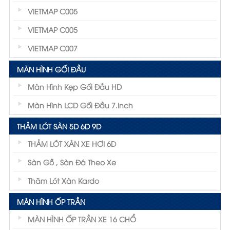
VIETMAP C005
VIETMAP C005
VIETMAP C007
MÀN HÌNH GỐI ĐẦU
Màn Hình Kẹp Gối Đầu HD
Màn Hình LCD Gối Đầu 7.inch
THẢM LÓT SÀN 5D 6D 9D
THẢM LÓT XÀN XE HƠI 6D
Sàn Gỗ , Sàn Đá Theo Xe
Thãm Lót Xàn Kardo
MÀN HÌNH ỐP TRẦN
MÀN HÌNH ỐP TRẦN XE 16 CHỔ