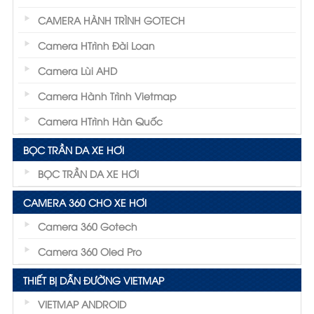
CAMERA HÀNH TRÌNH GOTECH
Camera HTrình Đài Loan
Camera Lùi AHD
Camera Hành Trình Vietmap
Camera HTrình Hàn Quốc
BỌC TRẦN DA XE HƠI
BỌC TRẦN DA XE HƠI
CAMERA 360 CHO XE HƠI
Camera 360 Gotech
Camera 360 Oled Pro
THIẾT BỊ DẪN ĐƯỜNG VIETMAP
VIETMAP ANDROID