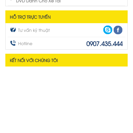
DVD Dành Cho Xe Tải
HỖ TRỢ TRỰC TUYẾN
Tư vấn kỹ thuật
0907.435.444
Hotline
KẾT NỐI VỚI CHÚNG TÔI