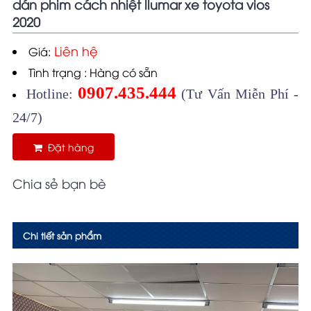
dán phim cách nhiệt llumar xe toyota vios
2020
Liên hệ
Giá:
Tình trạng : Hàng có sẵn
0907.435.444
Hotline:
(Tư Vấn Miễn Phí -
24/7)
Đặt hàng
Chia sẻ bạn bè
Chi tiết sản phẩm