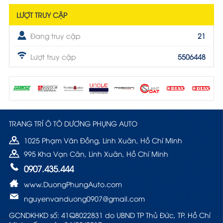
LƯỢT TRUY CẬP
Đang truy cập
21
Lượt truy cập
5506448
TRANG TRÍ Ô TÔ DƯƠNG PHỤNG AUTO
1025 Phạm Văn Đồng, Linh Xuân, Hồ Chí Minh
995 Kha Vạn Cân, Linh Xuân, Hồ Chí Minh
0907.435.444
www.DuongPhungAuto.com
nguyenvanduong0907@gmail.com
GCNDKHKD số: 41Q8022831 do UBND TP Thủ Đức, TP. Hồ Chí