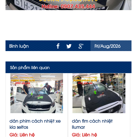
Bình luận
Fri/Aug/2026
Sản phẩm liên quan
dán phim cách nhiệt xe
dán fim cách nhiệt
kia seltos
llumar
Giá: Liên hệ
Giá: Liên hệ