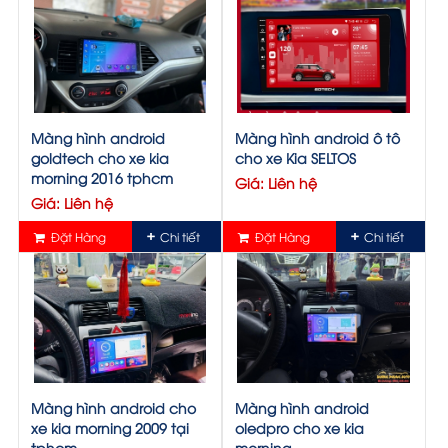
Màng hình android
Màng hình android ô tô
goldtech cho xe kia
cho xe Kia SELTOS
morning 2016 tphcm
Giá: Liên hệ
Giá: Liên hệ
Đặt Hàng
Chi tiết
Đặt Hàng
Chi tiết
Màng hình android cho
Màng hình android
xe kia morning 2009 tại
oledpro cho xe kia
tphcm
morning