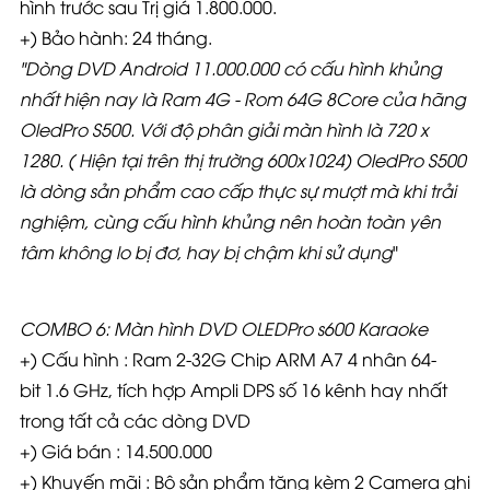
hình trước sau Trị giá 1.800.000.
+) Bảo hành: 24 tháng.
"
Dòng DVD Android 11.000.000 có cấu hình khủng
nhất hiện nay là Ram 4G - Rom 64G 8Core của hãng
OledPro S500. Với độ phân giải màn hình là 720 x
1280. ( Hiện tại trên thị trường 600x1024) OledPro S500
là dòng sản phẩm cao cấp thực sự mượt mà khi trải
nghiệm, cùng cấu hình khủng nên hoàn toàn yên
tâm không lo bị đơ, hay bị chậm khi sử dụng
"
COMBO 6: Màn hình DVD OLEDPro s600 Karaoke
+) Cấu hình : Ram 2-32G Chip ARM A7 4 nhân 64-
bit 1.6 GHz, tích hợp Ampli DPS số 16 kênh hay nhất
trong tất cả các dòng DVD
+) Giá bán : 14.500.000
+) Khuyến mãi : Bộ sản phẩm tặng kèm 2 Camera ghi