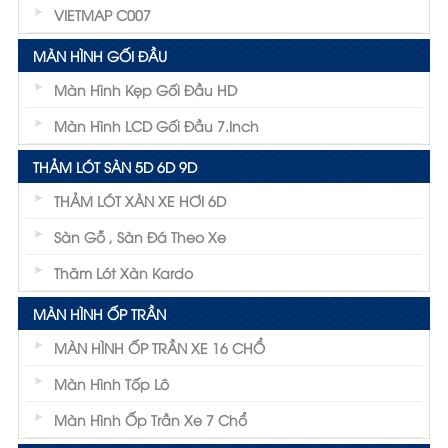
VIETMAP C007
MÀN HÌNH GỐI ĐẦU
Màn Hình Kẹp Gối Đầu HD
Màn Hình LCD Gối Đầu 7.inch
THẢM LÓT SÀN 5D 6D 9D
THẢM LÓT XÀN XE HƠI 6D
Sàn Gỗ , Sàn Đá Theo Xe
Thãm Lót Xàn Kardo
MÀN HÌNH ỐP TRẦN
MÀN HÌNH ỐP TRẦN XE 16 CHỔ
Màn Hình Tốp Lô
Màn Hình Ốp Trần Xe 7 Chổ