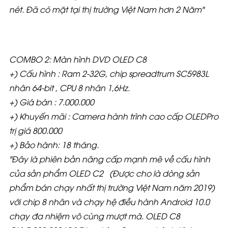
nét. Đã có mặt tại thị trường Việt Nam hơn 2 Năm"
COMBO 2: Màn hình DVD OLED C8
+) Cấu hình : Ram 2-32G, chip spreadtrum SC5983L
nhân 64-bit , CPU 8 nhân 1,6Hz.
+) Giá bán : 7.000.000
+) Khuyến mãi : Camera hành trình cao cấp OLEDPro
trị giá 800.000
+) Bảo hành: 18 tháng.
"Đây là phiên bản nâng cấp mạnh mẽ về cấu hình
của sản phẩm OLED C2 (Được cho là dòng sản
phẩm bán chạy nhất thị trường Việt Nam năm 2019)
với chip 8 nhân và chạy hệ điều hành Android 10.0
chạy đa nhiệm vô cùng mượt mà. OLED C8