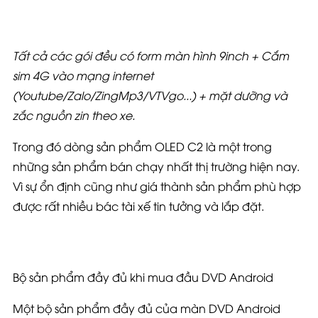
Tất cả các gói đều có form màn hình 9inch + Cắm
sim 4G vào mạng internet
(Youtube/Zalo/ZingMp3/VTVgo...) + mặt dưỡng và
zắc nguồn zin theo xe.
Trong đó dòng sản phẩm OLED C2 là một trong
những sản phẩm bán chạy nhất thị trường hiện nay.
Vì sự ổn định cũng như giá thành sản phẩm phù hợp
được rất nhiều bác tài xế tin tưởng và lắp đặt.
Bộ sản phẩm đầy đủ khi mua đầu DVD Android
Một bộ sản phẩm đầy đủ của màn DVD Android