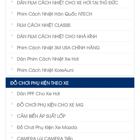
DÁN FILM CÁCH NHIỆT CHO XE HƠI TẠI THỦ ĐỨC
Phim Cách Nhiệt Hàn Quốc NTECH
FILM CÁCH NHIỆT CLASSIS
DÁN FILM CÁCH NHIỆT CHO NHÀ KÍNH
Phim Cách Nhiệt 3M USA CHÍNH HÃNG
Dán Phim Cách Nhiệt Xe Hơi
Phim Cách Nhiệt KoreAuni
ĐỒ CHƠI PHỤ KIỆN THEO XE
Dán PPF Cho Xe Hơi
ĐỒ CHƠI PHỤ KIỆN CHO XE MG
CẢM BIẾN ÁP SUẤT LỐP
Đồ Chơi Phụ Kiện Xe Mazda
CAMERA Lùi CAMERA Tiến