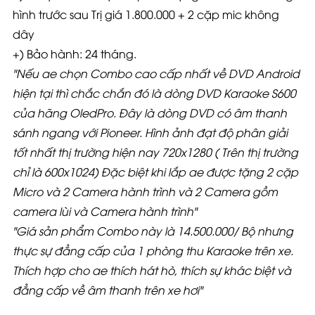
hình trước sau Trị giá 1.800.000 + 2 cặp mic không
dây
+) Bảo hành: 24 tháng.
"Nếu ae chọn Combo cao cấp nhất về DVD Android
hiện tại thì chắc chắn đó là dòng DVD Karaoke S600
của hãng OledPro. Đây là dòng DVD có âm thanh
sánh ngang với Pioneer. Hình ảnh đạt độ phân giải
tốt nhất thị trường hiện nay 720x1280 ( Trên thị trường
chỉ là 600x1024) Đặc biệt khi lắp ae được tặng 2 cặp
Micro và 2 Camera hành trình và 2 Camera gồm
camera lùi và Camera hành trình"
"Giá sản phẩm Combo này là 14.500.000/ Bộ nhưng
thực sự đẳng cấp của 1 phòng thu Karaoke trên xe.
Thích hợp cho ae thích hát hò, thích sự khác biệt và
đẳng cấp về âm thanh trên xe hơi"