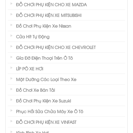
ĐỒ CHƠI PHỤ KIỆN CHO XE MAZDA
ĐỒ CHƠI PHỤ KIỆN XE MITSUBISHI
Đồ Chơi Phụ Kiện Xe Nissan
Cửa Hít Tự Động
ĐỒ CHƠI PHỤ KIỆN CHO XE CHEVROLET
Gía Đỡ Điện Thoại Trên Ô Tô
LÍP PÔ XE HƠI
Mặt Dưỡng Các Loại Theo Xe
Đồ Chơi Xe Bán Tải
Đồ Chơi Phụ Kiện Xe Suzuki
Phục Hồi Sửa Chửa Máy Xe Ô Tô
ĐỒ CHƠI PHỤ KIỆN XE VINFAST
Kích Bình Xe Hơi