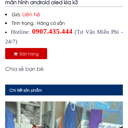
màn hình android oled kia k3
Liên hệ
Giá:
Tình trạng : Hàng có sẵn
0907.435.444
Hotline:
(Tư Vấn Miễn Phí -
24/7)
Đặt hàng
Chia sẻ bạn bè
Chi tiết sản phẩm