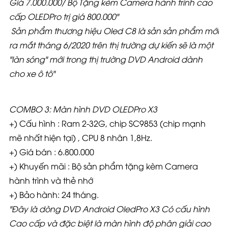
Giá
7.000.000/ Bộ Tặng kèm Camera hành trình cao
cấp OLEDPro trị giá 800.000"
Sản phẩm thương hiệu Oled C8 là sản sản phẩm mới
ra mắt tháng 6/2020 trên thị trường dự kiến sẽ là một
"làn sóng" mới trong thị trường DVD Android dành
cho xe ô tô"
COMBO 3: Màn hình DVD OLEDPro X3
+) Cấu hình : Ram 2-32G, chip SC9853 (chip mạnh
mẽ nhất hiện tại) , CPU 8 nhân 1,8Hz.
+) Giá bán : 6.800.000
+) Khuyến mãi : Bộ sản phẩm tặng kèm Camera
hành trình và thẻ nhớ
+) Bảo hành: 24 tháng.
"Đây là dòng DVD Android OledPro X3 Có cấu hình
Cao cấp và đặc biệt là màn hình độ phân giải cao