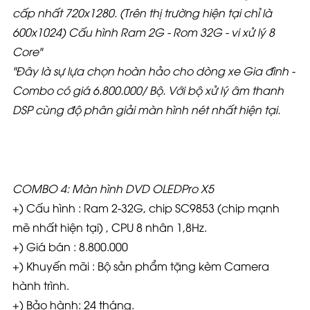
cấp nhất 720x1280. (Trên thị trường hiện tại chỉ là
600x1024) Cấu hình Ram 2G - Rom 32G - vi xử lý 8
Core"
"Đây là sự lựa chọn hoàn hảo cho dòng xe Gia đình -
Combo có giá 6.800.000
/ Bộ. Với bộ xử lý âm thanh
DSP cùng độ phân giải màn hình nét nhất hiện tại.
COMBO 4: Màn hình DVD OLEDPro X5
+) Cấu hình : Ram 2-32G, chip SC9853 (chip mạnh
mẽ nhất hiện tại) , CPU 8 nhân 1,8Hz.
+) Giá bán : 8.800.000
+) Khuyến mãi : Bộ sản phẩm tặng kèm Camera
hành trình.
+) Bảo hành: 24 tháng.