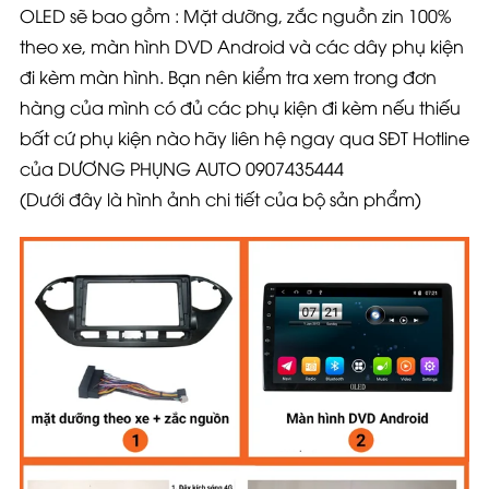
OLED sẽ bao gồm : Mặt dưỡng, zắc nguồn zin 100%
theo xe, màn hình DVD Android và các dây phụ kiện
đi kèm màn hình. Bạn nên kiểm tra xem trong đơn
hàng của mình có đủ các phụ kiện đi kèm nếu thiếu
bất cứ phụ kiện nào hãy liên hệ ngay qua SĐT Hotline
của DƯƠNG PHỤNG AUTO 0907435444
(Dưới đây là hình ảnh chi tiết của bộ sản phẩm)