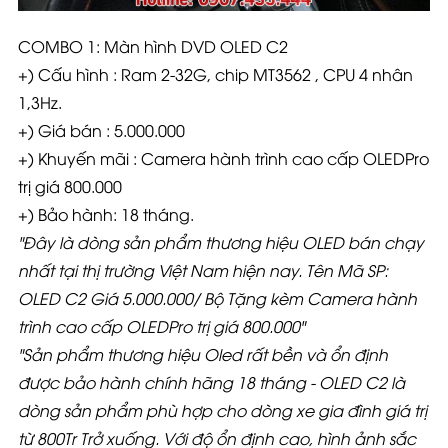
COMBO 1:
Màn hình DVD OLED C2
+) Cấu hình : Ram 2-32G, chip MT3562 , CPU 4 nhân
1,3Hz.
+) Giá bán : 5.000.000
+) Khuyến mãi : Camera hành trình cao cấp OLEDPro
trị giá 800.000
+) Bảo hành: 18 tháng.
"Đây là dòng sản phẩm thương hiệu OLED bán chạy
nhất tại thị trường Việt Nam hiện nay. Tên Mã SP:
OLED C2 Giá 5.000.000/ Bộ Tặng kèm Camera hành
trình cao cấp OLEDPro trị giá 800.000"
"Sản phẩm thương hiệu Oled rất bền và ổn định
được bảo hành chính hãng 18 tháng - OLED C2 là
dòng sản phẩm phù hợp cho dòng xe gia đình giá trị
từ 800Tr Trở xuống. Với độ ổn định cao, hình ảnh sắc