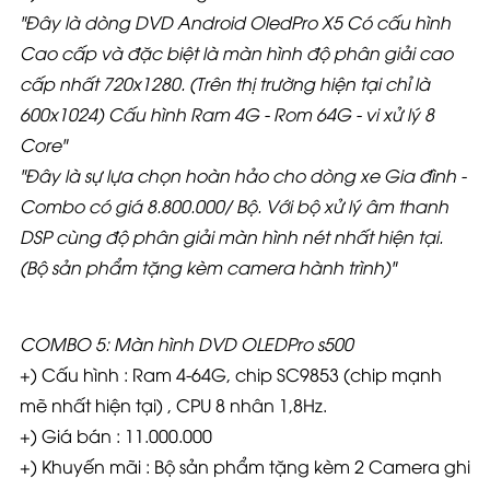
"Đây là dòng DVD Android OledPro X5 Có cấu hình
Cao cấp và đặc biệt là màn hình độ phân giải cao
cấp nhất 720x1280. (Trên thị trường hiện tại chỉ là
600x1024) Cấu hình Ram 4G - Rom 64G - vi xử lý 8
Core"
"Đây là sự lựa chọn hoàn hảo cho dòng xe Gia đình -
Combo có giá 8.800.000
/ Bộ. Với bộ xử lý âm thanh
DSP cùng độ phân giải màn hình nét nhất hiện tại.
(Bộ sản phẩm tặng kèm camera hành trình)"
COMBO 5: Màn hình DVD OLEDPro s500
+) Cấu hình : Ram 4-64G, chip SC9853 (chip mạnh
mẽ nhất hiện tại) , CPU 8 nhân 1,8Hz.
+) Giá bán : 11.000.000
+) Khuyến mãi : Bộ sản phẩm tặng kèm 2 Camera ghi