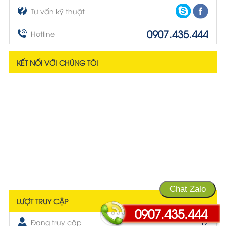
Tư vấn kỹ thuật
0907.435.444
Hotline
KẾT NỐI VỚI CHÚNG TÔI
Chat Zalo
LƯỢT TRUY CẬP
0907.435.444
Đang truy cập
17