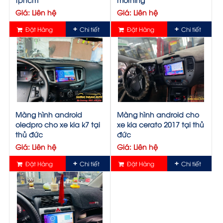
Giá: Liên hệ
Giá: Liên hệ
Đặt Hàng
Chi tiết
Đặt Hàng
Chi tiết
Màng hình android
Màng hình android cho
oledpro cho xe kia k7 tại
xe kia cerato 2017 tại thủ
thủ đức
đức
Giá: Liên hệ
Giá: Liên hệ
Đặt Hàng
Chi tiết
Đặt Hàng
Chi tiết