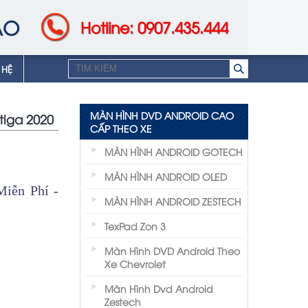
AO
Hotline: 0907.435.444
 HỆ
MÀN HÌNH DVD ANDROID CAO
tiga 2020
CẤP THEO XE
MÀN HÌNH ANDROID GOTECH
MÀN HÌNH ANDROID OLED
iễn Phí -
MÀN HÌNH ANDROID ZESTECH
TexPad Zon 3
Màn Hình DVD Android Theo
Xe Chevrolet
Màn Hình Dvd Android
Zestech