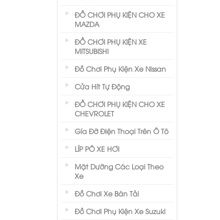
ĐỒ CHƠI PHỤ KIỆN CHO XE
MAZDA
ĐỒ CHƠI PHỤ KIỆN XE
MITSUBISHI
Đồ Chơi Phụ Kiện Xe Nissan
Cửa Hít Tự Động
ĐỒ CHƠI PHỤ KIỆN CHO XE
CHEVROLET
Gía Đỡ Điện Thoại Trên Ô Tô
LÍP PÔ XE HƠI
Mặt Dưỡng Các Loại Theo
Xe
Đồ Chơi Xe Bán Tải
Đồ Chơi Phụ Kiện Xe Suzuki