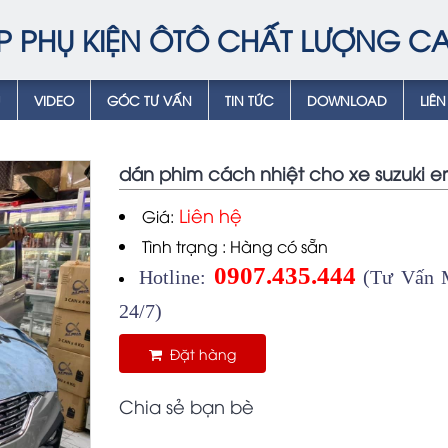
P PHỤ KIỆN ÔTÔ CHẤT LƯỢNG C
Ụ
VIDEO
GÓC TƯ VẤN
TIN TỨC
DOWNLOAD
LIÊN
dán phim cách nhiệt cho xe suzuki er
Liên hệ
Giá:
Tình trạng : Hàng có sẵn
0907.435.444
Hotline:
(Tư Vấn M
24/7)
Đặt hàng
Chia sẻ bạn bè