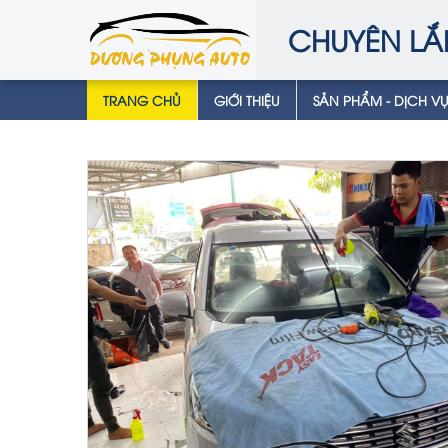
CHUYÊN LẮ
TRANG CHỦ
GIỚI THIỆU
SẢN PHẨM - DỊCH V