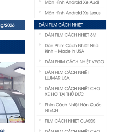
Màn Hình Android Xe Audi
Màn Hình Android Xe Lexus
DÁN FILM CÁCH NHIỆT
ug/2026
DÁN FILM CÁCH NHIỆT 3M
Dán Phim Cách Nhiệt Nhà
Kính – Made In USA
DÁN PHIM CÁCH NHIỆT VEGO
DÁN FILM CÁCH NHIỆT
LLUMAR USA
DÁN FILM CÁCH NHIỆT CHO
XE HƠI TẠI THỦ ĐỨC
Phim Cách Nhiệt Hàn Quốc
NTECH
FILM CÁCH NHIỆT CLASSIS
xe
DÁN FILM CÁCH NHIỆT CHO