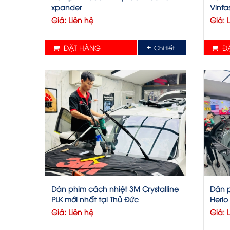
xpander
Vinfa
Giá: Liên hệ
Giá: 
ĐẶT HÀNG
ĐẶ
Chi tiết
Dán phim cách nhiệt 3M Crystalline
Dán p
PLK mới nhất tại Thủ Đức
Herio
Giá: Liên hệ
Giá: 