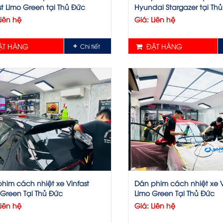
st Limo Green tại Thủ Đức
Hyundai Stargazer tại Th
Liên hệ
Giá: Liên hệ
T HÀNG
ĐẶT HÀNG
Chi tiết
him cách nhiệt xe Vinfast
Dán phim cách nhiệt xe V
 Green Tại Thủ Đức
Limo Green Tại Thủ Đức
Liên hệ
Giá: Liên hệ