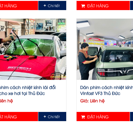
T HÀNG
ĐẶT HÀNG
Chi tiết
him cách nhiệt kính lái đổi
Dán phim cách nhiệt kính
ho xe hơi tại Thủ Đức
Vinfast VF3 Thủ Đức
Liên hệ
Giá: Liên hệ
T HÀNG
ĐẶT HÀNG
Chi tiết