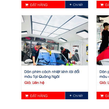
ĐẶT HÀNG
ĐẶ
Chi tiết
Dán phim cách nhiệt kính lái đổi
Dán p
màu Tại Quãng Ngãi
màu c
Giá: Liên hệ
Giá: 
ĐẶT HÀNG
ĐẶ
Chi tiết