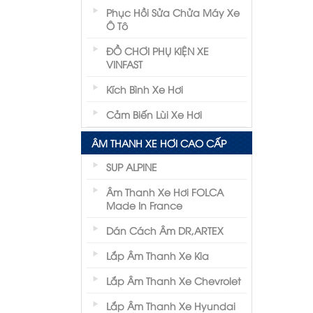
Phục Hồi Sửa Chửa Máy Xe
Ô Tô
ĐỒ CHƠI PHỤ KIỆN XE
VINFAST
Kích Bình Xe Hơi
Cảm Biến Lùi Xe Hơi
ÂM THANH XE HƠI CAO CẤP
SUP ALPINE
Âm Thanh Xe Hơi FOLCA
Made In France
Dán Cách Âm DR,ARTEX
Lắp Âm Thanh Xe Kia
Lắp Âm Thanh Xe Chevrolet
Lắp Âm Thanh Xe Hyundai