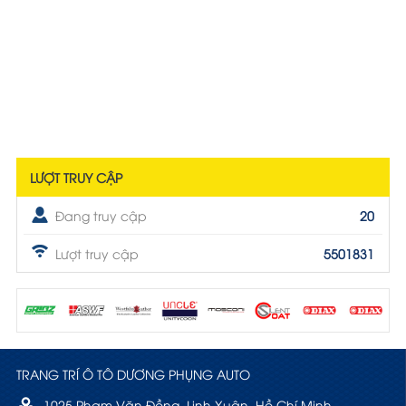
LƯỢT TRUY CẬP
Đang truy cập
20
Lượt truy cập
5501831
TRANG TRÍ Ô TÔ DƯƠNG PHỤNG AUTO
1025 Phạm Văn Đồng, Linh Xuân, Hồ Chí Minh