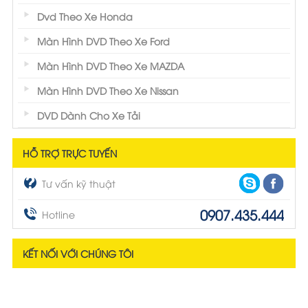
Dvd Theo Xe Honda
Màn Hình DVD Theo Xe Ford
Màn Hình DVD Theo Xe MAZDA
Màn Hình DVD Theo Xe Nissan
DVD Dành Cho Xe Tải
HỖ TRỢ TRỰC TUYẾN
Tư vấn kỹ thuật
0907.435.444
Hotline
KẾT NỐI VỚI CHÚNG TÔI