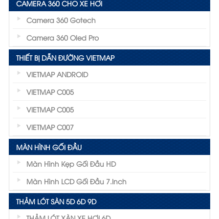
CAMERA 360 CHO XE HƠI
Camera 360 Gotech
Camera 360 Oled Pro
THIẾT BỊ DẪN ĐƯỜNG VIETMAP
VIETMAP ANDROID
VIETMAP C005
VIETMAP C005
VIETMAP C007
MÀN HÌNH GỐI ĐẦU
Màn Hình Kẹp Gối Đầu HD
Màn Hình LCD Gối Đầu 7.inch
THẢM LÓT SÀN 5D 6D 9D
THẢM LÓT XÀN XE HƠI 6D