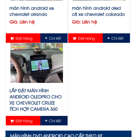
màn hình android xe
màn hình android oled
chevrolet orlando
c8 xe chevrolet colorado
Giá: Liên hệ
Giá: Liên hệ
Đặt Hàng
Chi tiết
Đặt Hàng
Chi tiết
LẮP ĐẶT MÀN HÌNH
ANDROID OLEDPRO CHO
XE CHEVROLET CRUZE
TÍCH HỢP CAMERA 360
Giá: Liên hệ
Đặt Hàng
Chi tiết
MÀN HÌNH DVD ANDROID CAO CẤP THEO XE