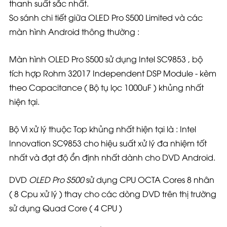
thanh suất sắc nhất.
So sánh chi tiết giữa OLED Pro S500 Limited và các
màn hình Android thông thường :
Màn hình OLED Pro S500 sử dụng Intel SC9853 , bộ
tích hợp Rohm 32017 Independent DSP Module - kèm
theo Capacitance ( Bộ tụ lọc 1000uF ) khủng nhất
hiện tại.
Bộ Vi xử lý thuộc Top khủng nhất hiện tại là : Intel
Innovation SC9853 cho hiệu suất xử lý đa nhiệm tốt
nhất và đạt độ ổn định nhất dành cho DVD Android.
DVD
OLED Pro S500
sử dụng CPU OCTA Cores 8 nhân
( 8 Cpu xử lý ) thay cho các dòng DVD trên thị trường
sử dụng Quad Core ( 4 CPU )