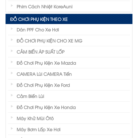
Phim Cách Nhiệt KoreAuni
ĐỒ CHƠI PHỤ KIỆN THEO XE
Dán PPF Cho Xe Hơi
ĐỒ CHƠI PHỤ KIỆN CHO XE MG
CẢM BIẾN ÁP SUẤT LỐP
Đồ Chơi Phụ Kiện Xe Mazda
CAMERA Lùi CAMERA Tiến
Đồ Chơi Phụ Kiện Xe Ford
Cảm Biến Lùi
Đồ Chơi Phụ Kiện Xe Honda
Máy Khử Mùi Ôtô
Máy Bơm Lốp Xe Hơi