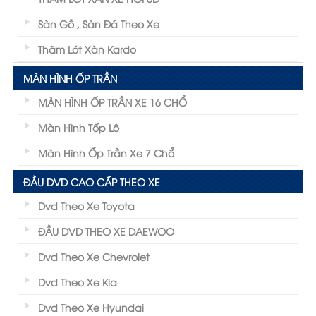
Sàn Gỗ , Sàn Đá Theo Xe
Thãm Lót Xàn Kardo
MÀN HÌNH ỐP TRẦN
MÀN HÌNH ỐP TRẦN XE 16 CHỔ
Màn Hình Tốp Lô
Màn Hình Ốp Trần Xe 7 Chổ
ĐẦU DVD CAO CẤP THEO XE
Dvd Theo Xe Toyota
ĐẦU DVD THEO XE DAEWOO
Dvd Theo Xe Chevrolet
Dvd Theo Xe Kia
Dvd Theo Xe Hyundai