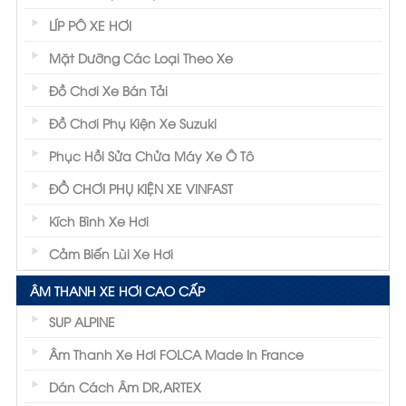
LÍP PÔ XE HƠI
Mặt Dưỡng Các Loại Theo Xe
Đồ Chơi Xe Bán Tải
Đồ Chơi Phụ Kiện Xe Suzuki
Phục Hồi Sửa Chửa Máy Xe Ô Tô
ĐỒ CHƠI PHỤ KIỆN XE VINFAST
Kích Bình Xe Hơi
Cảm Biến Lùi Xe Hơi
ÂM THANH XE HƠI CAO CẤP
SUP ALPINE
Âm Thanh Xe Hơi FOLCA Made In France
Dán Cách Âm DR,ARTEX