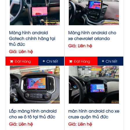
Màng hình android
Màng hình android cho
Gotech chính hãng tại
xe chevrolet orlando
thủ đức
Giá: Liên hệ
Giá: Liên hệ
Đặt Hàng
Chi tiết
Đặt Hàng
Chi tiết
Lắp màng hình android
màn hình android cho xe
cho xe ô tô tại thủ đức
cruze quận thủ đức
Giá: Liên hệ
Giá: Liên hệ