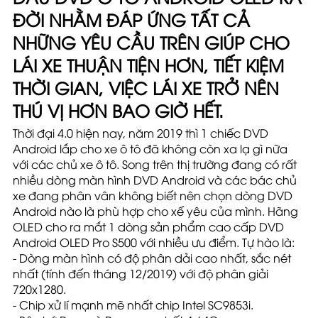
ĐỜI NHẰM ĐÁP ỨNG TẤT CẢ
NHỮNG YÊU CẦU TRÊN GIÚP CHO
LÁI XE THUẬN TIỆN HƠN, TIẾT KIỆM
THỜI GIAN, VIỆC LÁI XE TRỞ NÊN
THÚ VỊ HƠN BAO GIỜ HẾT.
Thời đại 4.0 hiện nay, năm 2019 thì 1 chiếc DVD
Android lắp cho xe ô tô đã không còn xa lạ gì nữa
với các chủ xe ô tô. Song trên thị trường đang có rất
nhiều dòng màn hình DVD Android và các bác chủ
xe đang phân vân không biết nên chọn dòng DVD
Android nào là phù hợp cho xế yêu của mình. Hãng
OLED cho ra mắt 1 dòng sản phẩm cao cấp DVD
Android OLED Pro S500 với nhiều ưu điểm. Tự hào là:
- Dòng màn hình có độ phân dải cao nhất, sắc nét
nhất (tính đến tháng 12/2019) với
độ phân giải
720x1280.
- Chip xử lí mạnh mẽ nhất
chip Intel SC9853i.