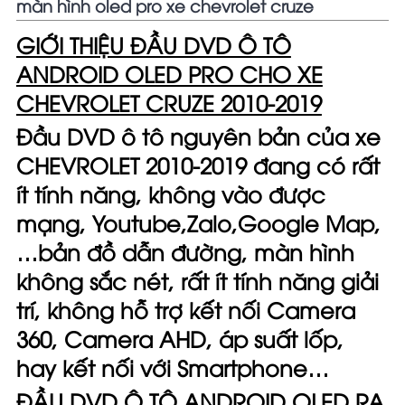
màn hình oled pro xe chevrolet cruze
GIỚI THIỆU ĐẦU DVD Ô TÔ
ANDROID OLED PRO CHO XE
CHEVROLET CRUZE 2010-2019
Đầu DVD ô tô nguyên bản của xe
CHEVROLET 2010-2019 đang có rất
ít tính năng, không vào được
mạng,
Youtube,Zalo,Google Map
,
…bản đồ dẫn đường, màn hình
không sắc nét, rất ít tính năng giải
trí, không hỗ trợ kết nối Camera
360, Camera AHD, áp suất lốp,
hay kết nối với Smartphone…
ĐẦU DVD Ô TÔ ANDROID OLED
RA