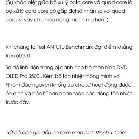
(Sự khác biệt giữa
bộ xử lý octa core
và
quad core
là
bộ xử lý octa core có gấp đôi số nhân so với quad
core, vì vậy cho hiệu năng mạnh mẽ hơn. )
Khi chúng ta Test ANTUTU Benchmark đạt điểm khủng
trên 60000.
Sơ đồ linh kiện trang bị dành cho bộ màn hình DVD
OLED Pro S500 . Kèm bộ tản nhiệt thông minh với
Nhôm đúc nguyên khối giúp cho sự hoạt động được
ổn định và bền bỉ hơn hoàn toàn các dòng tản nhiệt
trước đây.
Tất cả các gói đều có form màn hình 9inch + Cắm