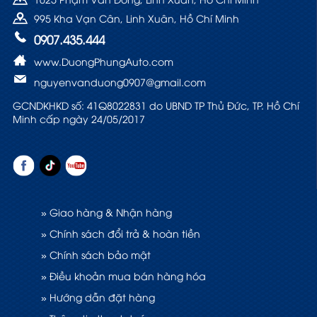
995 Kha Vạn Cân, Linh Xuân, Hồ Chí Minh
0907.435.444
www.DuongPhungAuto.com
nguyenvanduong0907@gmail.com
GCNDKHKD số: 41Q8022831 do UBND TP Thủ Đức, TP. Hồ Chí
Minh cấp ngày 24/05/2017
» Giao hàng & Nhận hàng
» Chính sách đổi trả & hoàn tiền
» Chính sách bảo mật
» Điều khoản mua bán hàng hóa
» Hướng dẫn đặt hàng