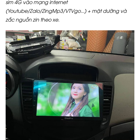
sim 4G vào mạng internet
(Youtube/Zalo/ZingMp3/VTVgo...) + mặt dưỡng và
zắc nguồn zin theo xe.