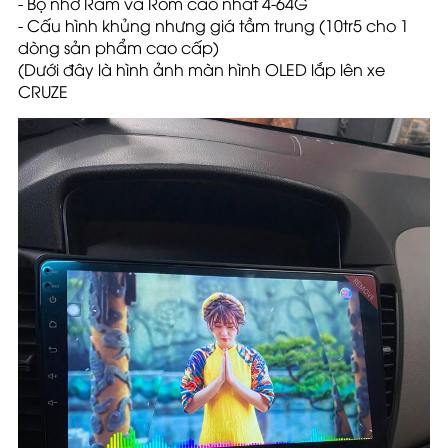
- Bộ nhớ Ram và Rom cao nhất 4-64G
- Cấu hình khủng nhưng giá tầm trung (
10tr5
cho 1
dòng sản phẩm cao cấp)
(Dưới đây là hình ảnh màn hình OLED lắp lên xe
CRUZE