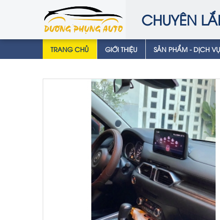
CHUYÊN LẮ
TRANG CHỦ
GIỚI THIỆU
SẢN PHẨM - DỊCH V