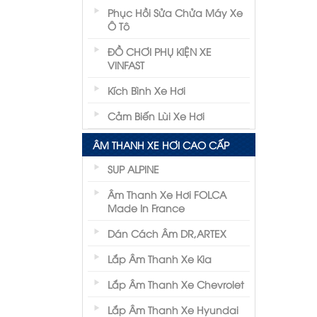
Phục Hồi Sửa Chửa Máy Xe
Ô Tô
ĐỒ CHƠI PHỤ KIỆN XE
VINFAST
Kích Bình Xe Hơi
Cảm Biến Lùi Xe Hơi
ÂM THANH XE HƠI CAO CẤP
SUP ALPINE
Âm Thanh Xe Hơi FOLCA
Made In France
Dán Cách Âm DR,ARTEX
Lắp Âm Thanh Xe Kia
Lắp Âm Thanh Xe Chevrolet
Lắp Âm Thanh Xe Hyundai