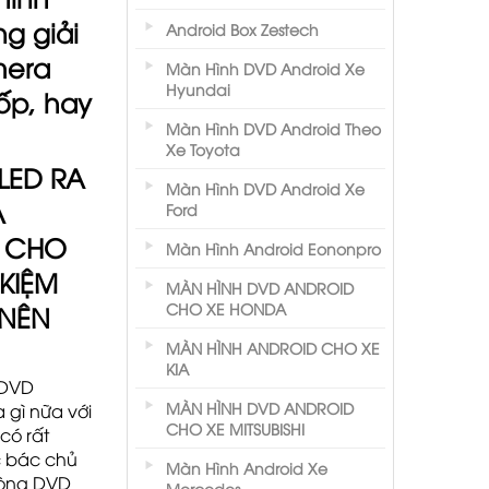
ng giải
Android Box Zestech
mera
Màn Hình DVD Android Xe
Hyundai
ốp, hay
Màn Hình DVD Android Theo
Xe Toyota
LED
RA
Màn Hình DVD Android Xe
Ả
Ford
P CHO
Màn Hình Android Eononpro
 KIỆM
MÀN HÌNH DVD ANDROID
CHO XE HONDA
 NÊN
MÀN HÌNH ANDROID CHO XE
KIA
c DVD
MÀN HÌNH DVD ANDROID
 gì nữa với
CHO XE MITSUBISHI
có rất
c bác chủ
Màn Hình Android Xe
dòng DVD
Mercedes