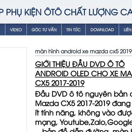
P PHỤ KIỆN ÔTÔ CHẤT LƯỢNG C
Ụ
VIDEO
GÓC TƯ VẤN
TIN TỨC
DOWNLOAD
LIÊN
màn hình android xe mazda cx5 2019
GIỚI THIỆU ĐẦU DVD Ô TÔ
ANDROID OLED CHO XE M
CX5 2017-2019
Đầu DVD ô tô nguyên bản 
Mazda CX5 2017-2019 đang 
ít tính năng, không vào đư
mạng,
Youtube,Zalo,Googl
…bản đồ dẫn đường, màn 