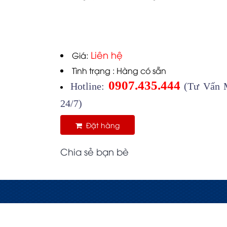
Liên hệ
Giá:
Tình trạng : Hàng có sẵn
0907.435.444
Hotline:
(Tư Vấn M
24/7)
Đặt hàng
Chia sẻ bạn bè