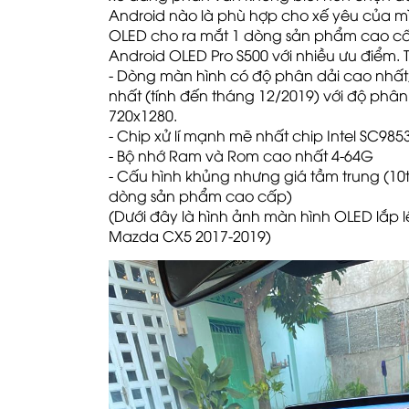
Android nào là phù hợp cho xế yêu của m
OLED cho ra mắt 1 dòng sản phẩm cao c
Android OLED Pro S500 với nhiều ưu điểm. 
- Dòng màn hình có độ phân dải cao nhất,
nhất (tính đến tháng 12/2019) với
độ phân 
720x1280.
- Chip xử lí mạnh mẽ nhất
chip Intel SC9853
- Bộ nhớ Ram và Rom cao nhất 4-64G
- Cấu hình khủng nhưng giá tầm trung (
10
dòng sản phẩm cao cấp)
(Dưới đây là hình ảnh màn hình OLED lắp l
Mazda CX5 2017-2019)