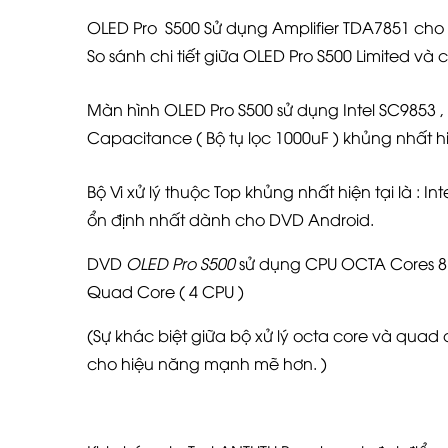
OLED Pro S500 Sử dụng Amplifier TDA7851 cho
So sánh chi tiết giữa OLED Pro S500 Limited và
Màn hình OLED Pro S500 sử dụng Intel SC9853 
Capacitance ( Bộ tụ lọc 1000uF ) khủng nhất hi
Bộ Vi xử lý thuộc Top khủng nhất hiện tại là : I
ổn định nhất dành cho DVD Android.
DVD
OLED Pro S500
sử dụng CPU OCTA Cores 8 n
Quad Core ( 4 CPU )
(Sự khác biệt giữa
bộ xử lý octa core
và
quad 
cho hiệu năng mạnh mẽ hơn. )