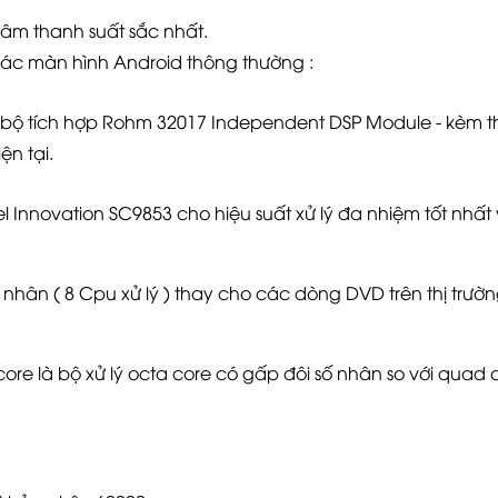
 âm thanh suất sắc nhất.
 các màn hình Android thông thường :
, bộ tích hợp Rohm 32017 Independent DSP Module - kèm 
ện tại.
ntel Innovation SC9853 cho hiệu suất xử lý đa nhiệm tốt nhất
hân ( 8 Cpu xử lý ) thay cho các dòng DVD trên thị trườ
core
là bộ xử lý octa core có gấp đôi số nhân so với quad c