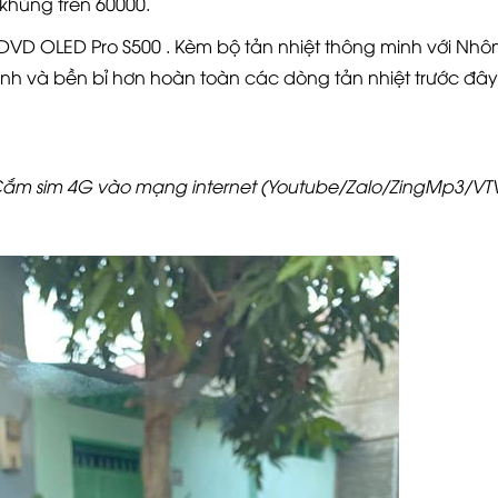
khủng trên 60000.
h DVD OLED Pro S500 . Kèm bộ tản nhiệt thông minh với Nh
nh và bền bỉ hơn hoàn toàn các dòng tản nhiệt trước đây
Cắm sim 4G vào mạng internet (Youtube/Zalo/ZingMp3/VTV