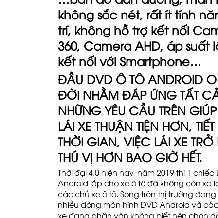
không sắc nét, rất ít tính nă
trí, không hỗ trợ kết nối Ca
360, Camera AHD, áp suất l
kết nối với Smartphone…
ĐẦU DVD Ô TÔ ANDROID O
ĐỜI NHẰM ĐÁP ỨNG TẤT C
NHỮNG YÊU CẦU TRÊN GIÚ
LÁI XE THUẬN TIỆN HƠN, TIẾT
THỜI GIAN, VIỆC LÁI XE TRỞ
THÚ VỊ HƠN BAO GIỜ HẾT.
Thời đại 4.0 hiện nay, năm 2019 thì 1 chiế
Android lắp cho xe ô tô đã không còn xa lạ
các chủ xe ô tô. Song trên thị trường đang 
nhiều dòng màn hình DVD Android và cá
xe đang phân vân không biết nên chọn 