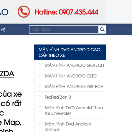
AO
Hotline: 0907.435.444
 HỆ
MÀN HÌNH DVD ANDROID CAO
CẤP THEO XE
MÀN HÌNH ANDROID GOTECH
AZDA
MÀN HÌNH ANDROID OLED
MÀN HÌNH ANDROID ZESTECH
của xe
TexPad Zon 3
có rất
Màn Hình DVD Android Theo
ợc
Xe Chevrolet
e Map
,
Màn Hình Dvd Android
hình
Zestech