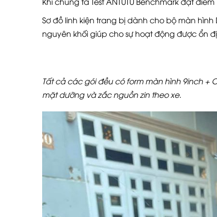
Khi chúng ta Test ANTUTU Benchmark đạt điểm 
Sơ đồ linh kiện trang bị dành cho bộ màn hìn
nguyên khối giúp cho sự hoạt động được ổn đị
Tất cả các gói đều có form màn hình 9inch + 
mặt dưỡng và zắc nguồn zin theo xe.