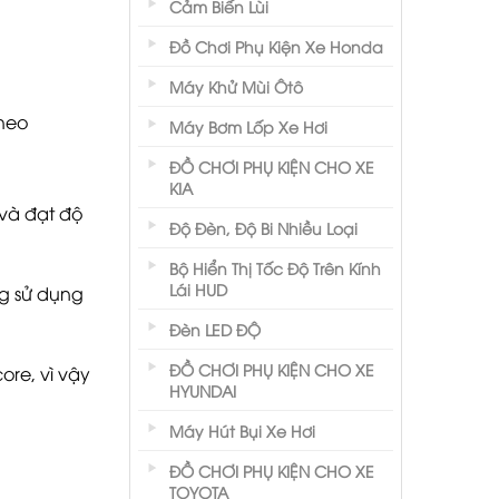
Cảm Biến Lùi
Đồ Chơi Phụ Kiện Xe Honda
Máy Khử Mùi Ôtô
theo
Máy Bơm Lốp Xe Hơi
ĐỒ CHƠI PHỤ KIỆN CHO XE
KIA
 và đạt độ
Độ Đèn, Độ Bi Nhiều Loại
Bộ Hiển Thị Tốc Độ Trên Kính
Lái HUD
ng sử dụng
Đèn LED ĐỘ
ĐỒ CHƠI PHỤ KIỆN CHO XE
ore, vì vậy
HYUNDAI
Máy Hút Bụi Xe Hơi
ĐỒ CHƠI PHỤ KIỆN CHO XE
TOYOTA