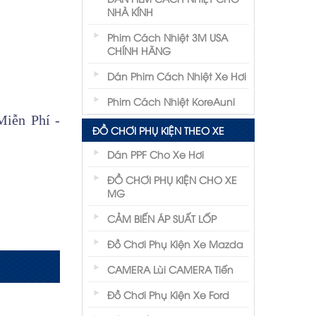
NHÀ KÍNH
Phim Cách Nhiệt 3M USA
CHÍNH HÃNG
Dán Phim Cách Nhiệt Xe Hơi
Phim Cách Nhiệt KoreAuni
iễn Phí -
ĐỒ CHƠI PHỤ KIỆN THEO XE
Dán PPF Cho Xe Hơi
ĐỒ CHƠI PHỤ KIỆN CHO XE
MG
CẢM BIẾN ÁP SUẤT LỐP
Đồ Chơi Phụ Kiện Xe Mazda
CAMERA Lùi CAMERA Tiến
Đồ Chơi Phụ Kiện Xe Ford