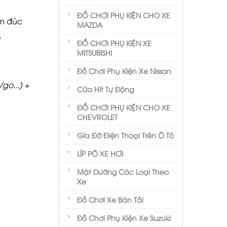
ĐỒ CHƠI PHỤ KIỆN CHO XE
ôm đúc
MAZDA
.
ĐỒ CHƠI PHỤ KIỆN XE
MITSUBISHI
Đồ Chơi Phụ Kiện Xe Nissan
go...) +
Cửa Hít Tự Động
ĐỒ CHƠI PHỤ KIỆN CHO XE
CHEVROLET
Gía Đỡ Điện Thoại Trên Ô Tô
LÍP PÔ XE HƠI
Mặt Dưỡng Các Loại Theo
Xe
Đồ Chơi Xe Bán Tải
Đồ Chơi Phụ Kiện Xe Suzuki