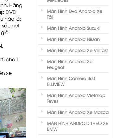
ình. Hãng
Màn Hình Dvd Android Xe
ấp DVD
Tải
Tự hào là:
 sắc nét
Màn Hình Android Suzuki
giải
Màn Hình Android Nissan
i.
Màn Hình Android Xe Vinfast
tr5
cho 1
Màn Hình Android Xe
Peugeot
ên xe
Màn Hình Camera 360
ELLIVIEW
Màn Hình Android Vietmap
Teyes
Màn Hình Android Xe Mazda
MÀN HÌNH ANDROID THEO XE
BMW