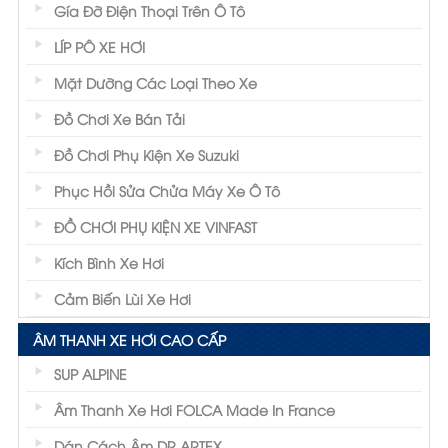
Gía Đỡ Điện Thoại Trên Ô Tô
LÍP PÔ XE HƠI
Mặt Dưỡng Các Loại Theo Xe
Đồ Chơi Xe Bán Tải
Đồ Chơi Phụ Kiện Xe Suzuki
Phục Hồi Sửa Chửa Máy Xe Ô Tô
ĐỒ CHƠI PHỤ KIỆN XE VINFAST
Kích Bình Xe Hơi
Cảm Biến Lùi Xe Hơi
ÂM THANH XE HƠI CAO CẤP
SUP ALPINE
Âm Thanh Xe Hơi FOLCA Made In France
Dán Cách Âm DR,ARTEX