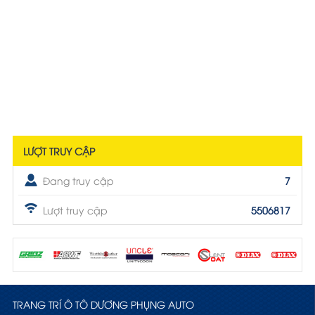
LƯỢT TRUY CẬP
Đang truy cập
7
Lượt truy cập
5506817
TRANG TRÍ Ô TÔ DƯƠNG PHỤNG AUTO