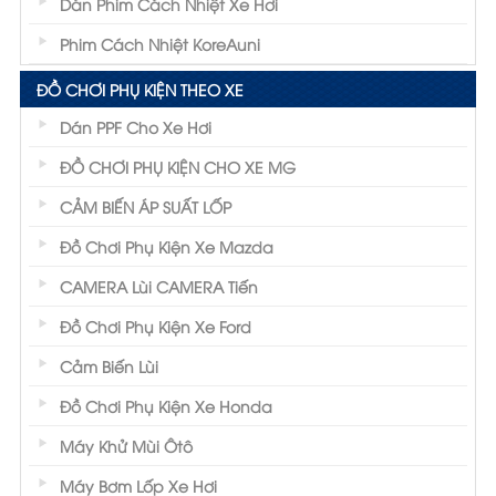
Dán Phim Cách Nhiệt Xe Hơi
Phim Cách Nhiệt KoreAuni
ĐỒ CHƠI PHỤ KIỆN THEO XE
Dán PPF Cho Xe Hơi
ĐỒ CHƠI PHỤ KIỆN CHO XE MG
CẢM BIẾN ÁP SUẤT LỐP
Đồ Chơi Phụ Kiện Xe Mazda
CAMERA Lùi CAMERA Tiến
Đồ Chơi Phụ Kiện Xe Ford
Cảm Biến Lùi
Đồ Chơi Phụ Kiện Xe Honda
Máy Khử Mùi Ôtô
Máy Bơm Lốp Xe Hơi