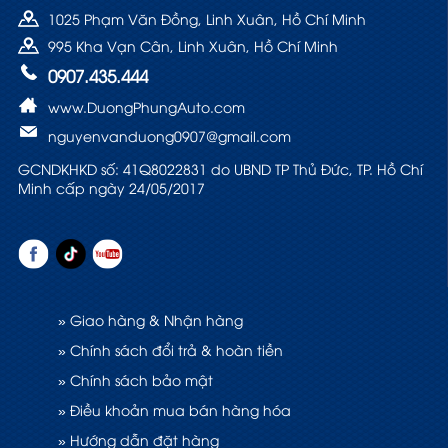
1025 Phạm Văn Đồng, Linh Xuân, Hồ Chí Minh
995 Kha Vạn Cân, Linh Xuân, Hồ Chí Minh
0907.435.444
www.DuongPhungAuto.com
nguyenvanduong0907@gmail.com
GCNDKHKD số: 41Q8022831 do UBND TP Thủ Đức, TP. Hồ Chí
Minh cấp ngày 24/05/2017
» Giao hàng & Nhận hàng
» Chính sách đổi trả & hoàn tiền
» Chính sách bảo mật
» Điều khoản mua bán hàng hóa
» Hướng dẫn đặt hàng