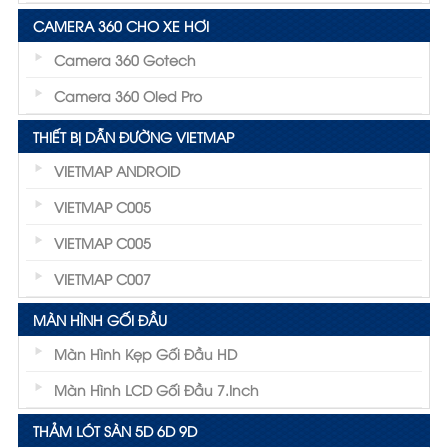
CAMERA 360 CHO XE HƠI
Camera 360 Gotech
Camera 360 Oled Pro
THIẾT BỊ DẪN ĐƯỜNG VIETMAP
VIETMAP ANDROID
VIETMAP C005
VIETMAP C005
VIETMAP C007
MÀN HÌNH GỐI ĐẦU
Màn Hình Kẹp Gối Đầu HD
Màn Hình LCD Gối Đầu 7.inch
THẢM LÓT SÀN 5D 6D 9D