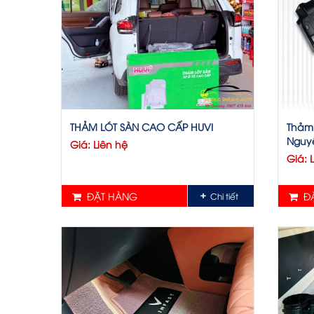
THẢM LÓT SÀN CAO CẤP HUVI
Thảm 
Nguy
Giá: Liên hệ
Giá: 
ĐẶT HÀNG
ĐẶ
Chi tiết