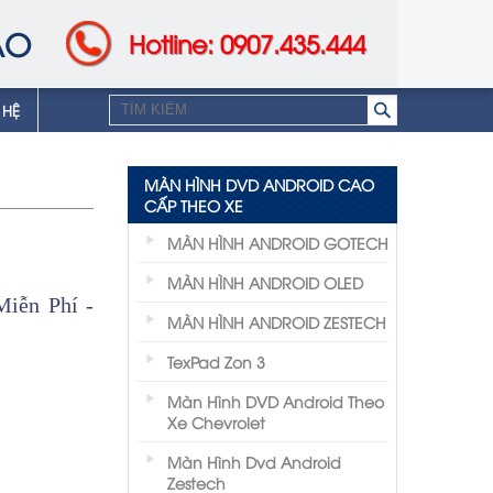
AO
Hotline: 0907.435.444
 HỆ
MÀN HÌNH DVD ANDROID CAO
CẤP THEO XE
MÀN HÌNH ANDROID GOTECH
MÀN HÌNH ANDROID OLED
iễn Phí -
MÀN HÌNH ANDROID ZESTECH
TexPad Zon 3
Màn Hình DVD Android Theo
Xe Chevrolet
Màn Hình Dvd Android
Zestech