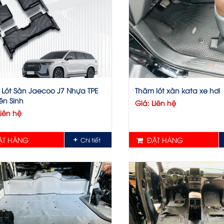
Lót Sàn Jaecoo J7 Nhựa TPE
Thãm lót xàn kata xe hơi
ên Sinh
Giá: Liên hệ
Liên hệ
T HÀNG
ĐẶT HÀNG
Chi tiết