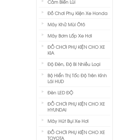
Cảm Biến Lùi
Đồ Chơi Phụ Kiện Xe Honda
Máy Khử Mùi Ôtô
Máy Bơm Lốp Xe Hơi
ĐỒ CHƠI PHỤ KIỆN CHO XE
KIA
Độ Đèn, Độ Bi Nhiều Loại
Bộ Hiển Thị Tốc Độ Trên Kính
Lái HUD
Đèn LED ĐỘ
ĐỒ CHƠI PHỤ KIỆN CHO XE
HYUNDAI
Máy Hút Bụi Xe Hơi
ĐỒ CHƠI PHỤ KIỆN CHO XE
TOYOTA