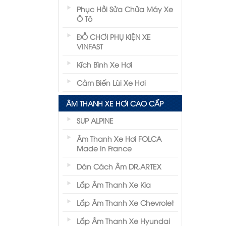
Phục Hồi Sửa Chửa Máy Xe
Ô Tô
ĐỒ CHƠI PHỤ KIỆN XE
VINFAST
Kích Bình Xe Hơi
Cảm Biến Lùi Xe Hơi
ÂM THANH XE HƠI CAO CẤP
SUP ALPINE
Âm Thanh Xe Hơi FOLCA
Made In France
Dán Cách Âm DR,ARTEX
Lắp Âm Thanh Xe Kia
Lắp Âm Thanh Xe Chevrolet
Lắp Âm Thanh Xe Hyundai