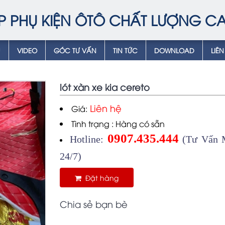
P PHỤ KIỆN ÔTÔ CHẤT LƯỢNG C
Ụ
VIDEO
GÓC TƯ VẤN
TIN TỨC
DOWNLOAD
LIÊN
lót xàn xe kia cereto
Liên hệ
Giá:
Tình trạng : Hàng có sẵn
0907.435.444
Hotline:
(Tư Vấn M
24/7)
Đặt hàng
Chia sẻ bạn bè