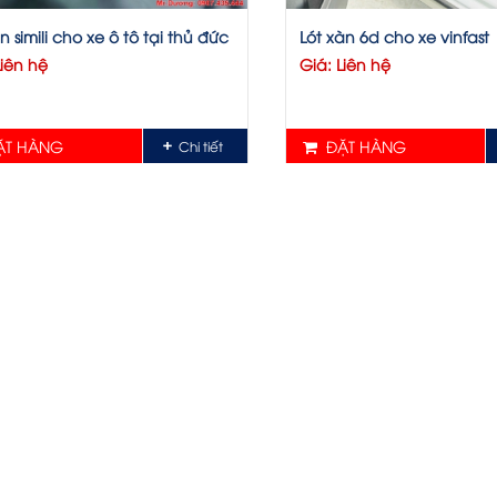
n simili cho xe ô tô tại thủ đức
Lót xàn 6d cho xe vinfast
Liên hệ
Giá: Liên hệ
T HÀNG
ĐẶT HÀNG
Chi tiết