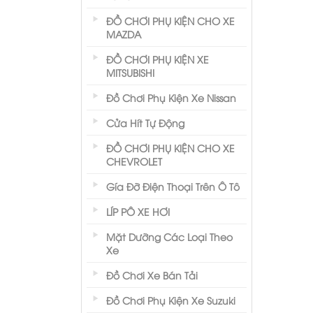
ĐỒ CHƠI PHỤ KIỆN CHO XE
MAZDA
ĐỒ CHƠI PHỤ KIỆN XE
MITSUBISHI
Đồ Chơi Phụ Kiện Xe Nissan
Cửa Hít Tự Động
ĐỒ CHƠI PHỤ KIỆN CHO XE
CHEVROLET
Gía Đỡ Điện Thoại Trên Ô Tô
LÍP PÔ XE HƠI
Mặt Dưỡng Các Loại Theo
Xe
Đồ Chơi Xe Bán Tải
Đồ Chơi Phụ Kiện Xe Suzuki