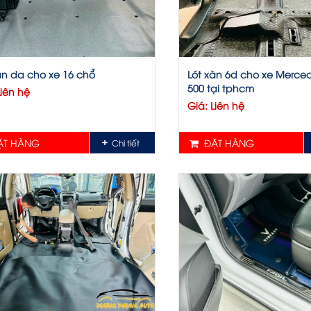
àn da cho xe 16 chổ
Lót xàn 6d cho xe Merce
500 tại tphcm
Liên hệ
Giá: Liên hệ
T HÀNG
ĐẶT HÀNG
Chi tiết