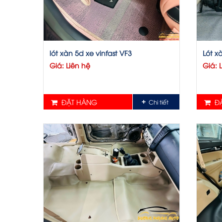
lót xàn 5d xe vinfast VF3
Lót x
Giá: Liên hệ
Giá: 
ĐẶT HÀNG
ĐẶ
Chi tiết