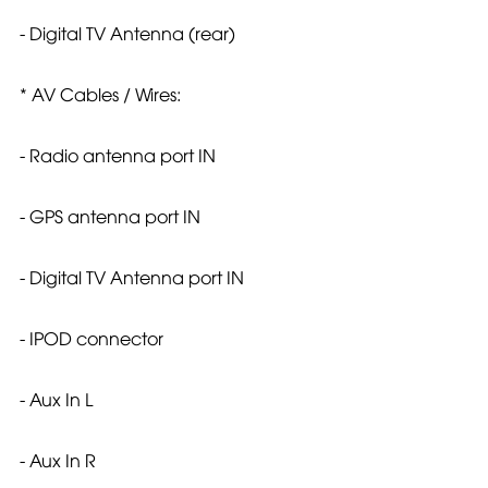
- Digital TV Antenna (rear)
* AV Cables / Wires:
- Radio antenna port IN
- GPS antenna port IN
- Digital TV Antenna port IN
- IPOD connector
- Aux In L
- Aux In R