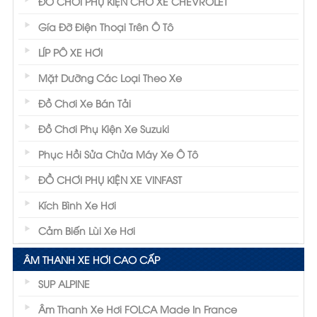
ĐỒ CHƠI PHỤ KIỆN CHO XE CHEVROLET
Gía Đỡ Điện Thoại Trên Ô Tô
LÍP PÔ XE HƠI
Mặt Dưỡng Các Loại Theo Xe
Đồ Chơi Xe Bán Tải
Đồ Chơi Phụ Kiện Xe Suzuki
Phục Hồi Sửa Chửa Máy Xe Ô Tô
ĐỒ CHƠI PHỤ KIỆN XE VINFAST
Kích Bình Xe Hơi
Cảm Biến Lùi Xe Hơi
ÂM THANH XE HƠI CAO CẤP
SUP ALPINE
Âm Thanh Xe Hơi FOLCA Made In France