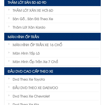
THẢM LÓT SÀN 5D 6D 9D
THẢM LÓT XÀN XE HƠI 6D
Sàn Gỗ , Sàn Đá Theo Xe
Thãm Lót Xàn Kardo
MÀN HÌNH ỐP TRẦN
MÀN HÌNH ỐP TRẦN XE 16 CHỔ
Màn Hình Tốp Lô
Màn Hình Ốp Trần Xe 7 Chổ
ĐẦU DVD CAO CẤP THEO XE
Dvd Theo Xe Toyota
ĐẦU DVD THEO XE DAEWOO
Dvd Theo Xe Chevrolet
Dvd Theo Xe Kia