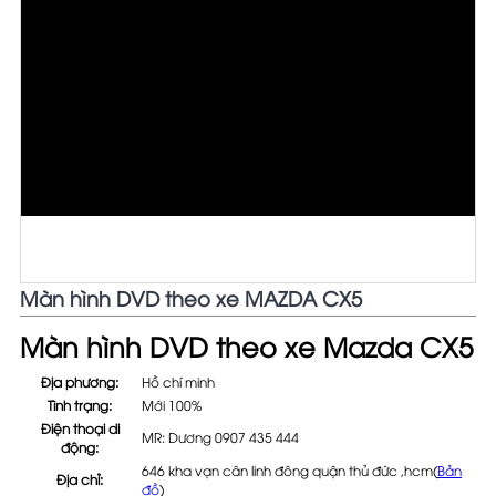
Màn hình DVD theo xe MAZDA CX5
Màn hình DVD theo xe Mazda CX5
Địa phương:
Hồ chí minh
Tình trạng:
Mới 100%
Điện thoại di
MR: Dương 0907 435 444
động:
646 kha vạn cân linh đông quận thủ đức ,hcm(
Bản
Địa chỉ:
đồ
)