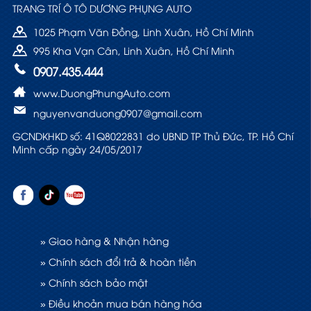
TRANG TRÍ Ô TÔ DƯƠNG PHỤNG AUTO
1025 Phạm Văn Đồng, Linh Xuân, Hồ Chí Minh
995 Kha Vạn Cân, Linh Xuân, Hồ Chí Minh
0907.435.444
www.DuongPhungAuto.com
nguyenvanduong0907@gmail.com
GCNDKHKD số: 41Q8022831 do UBND TP Thủ Đức, TP. Hồ Chí
Minh cấp ngày 24/05/2017
» Giao hàng & Nhận hàng
» Chính sách đổi trả & hoàn tiền
» Chính sách bảo mật
» Điều khoản mua bán hàng hóa