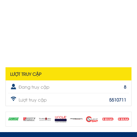
LƯỢT TRUY CẬP
Đang truy cập
8
Lượt truy cập
5510711