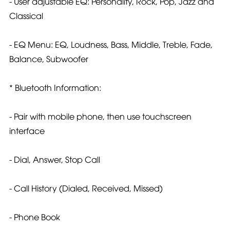
- User adjustable EQ: Personality, Rock, Pop, Jazz and
Classical
- EQ Menu: EQ, Loudness, Bass, Middle, Treble, Fade,
Balance, Subwoofer
* Bluetooth Information:
- Pair with mobile phone, then use touchscreen
interface
- Dial, Answer, Stop Call
- Call History (Dialed, Received, Missed)
- Phone Book