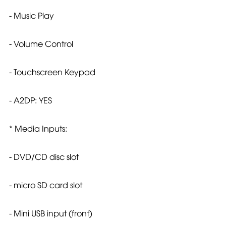
- Music Play
- Volume Control
- Touchscreen Keypad
- A2DP: YES
* Media Inputs:
- DVD/CD disc slot
- micro SD card slot
- Mini USB input (front)