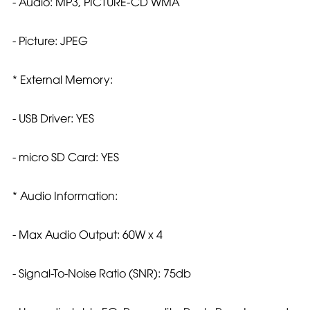
- Audio: MP3, PICTURE-CD WMA
- Picture: JPEG
* External Memory:
- USB Driver: YES
- micro SD Card: YES
* Audio Information:
- Max Audio Output: 60W x 4
- Signal-To-Noise Ratio (SNR): 75db