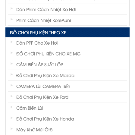
Dán Phim Cách Nhiệt Xe Hơi
Phim Cách Nhiệt KoreAuni
ĐỒ CHƠI PHỤ KIỆN THEO XE
Dán PPF Cho Xe Hơi
ĐỒ CHƠI PHỤ KIỆN CHO XE MG
CẢM BIẾN ÁP SUẤT LỐP
Đồ Chơi Phụ Kiện Xe Mazda
CAMERA Lùi CAMERA Tiến
Đồ Chơi Phụ Kiện Xe Ford
Cảm Biến Lùi
Đồ Chơi Phụ Kiện Xe Honda
Máy Khử Mùi Ôtô