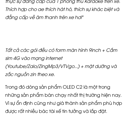
thực sự đẳng cấp của 1 phòng thu Karaoke trên xe.
Thích hợp cho ae thích hát hò, thích sự khác biệt và
đẳng cấp về âm thanh trên xe hơi"
Tất cả các gói đều có form màn hình 9inch + Cắm
sim 4G vào mạng internet
(Youtube/Zalo/ZingMp3/VTVgo...) + mặt dưỡng và
zắc nguồn zin theo xe.
Trong đó dòng sản phẩm OLED C2 là một trong
những sản phẩm bán chạy nhất thị trường hiện nay.
Vì sự ổn định cũng như giá thành sản phẩm phù hợp
được rất nhiều bác tài xế tin tưởng và lắp đặt.