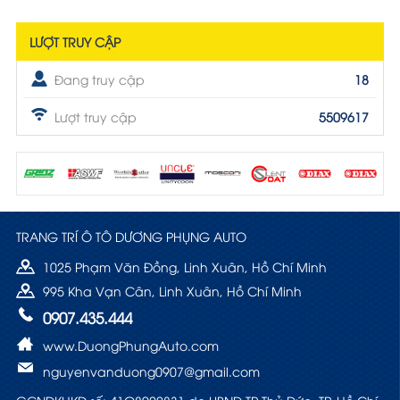
LƯỢT TRUY CẬP
Đang truy cập
18
Lượt truy cập
5509617
TRANG TRÍ Ô TÔ DƯƠNG PHỤNG AUTO
1025 Phạm Văn Đồng, Linh Xuân, Hồ Chí Minh
995 Kha Vạn Cân, Linh Xuân, Hồ Chí Minh
0907.435.444
www.DuongPhungAuto.com
nguyenvanduong0907@gmail.com