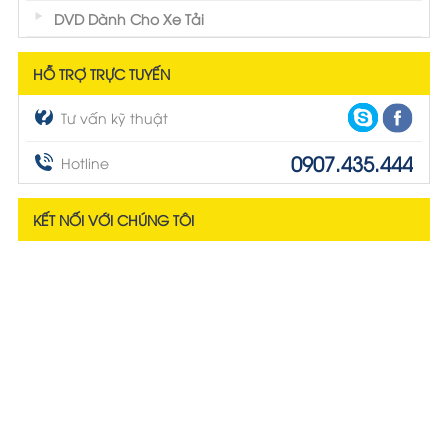
DVD Dành Cho Xe Tải
HỖ TRỢ TRỰC TUYẾN
Tư vấn kỹ thuật
0907.435.444
Hotline
KẾT NỐI VỚI CHÚNG TÔI