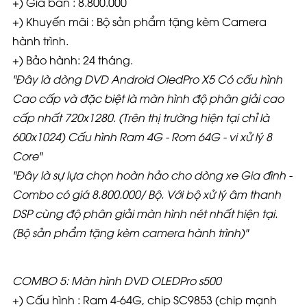
+) Giá bán : 8.800.000
+) Khuyến mãi : Bộ sản phẩm tặng kèm Camera
hành trình.
+) Bảo hành: 24 tháng.
"Đây là dòng DVD Android OledPro X5 Có cấu hình
Cao cấp và đặc biệt là màn hình độ phân giải cao
cấp nhất 720x1280. (Trên thị trường hiện tại chỉ là
600x1024) Cấu hình Ram 4G - Rom 64G - vi xử lý 8
Core"
"Đây là sự lựa chọn hoàn hảo cho dòng xe Gia đình -
Combo có giá 8.800.000
/ Bộ. Với bộ xử lý âm thanh
DSP cùng độ phân giải màn hình nét nhất hiện tại.
(Bộ sản phẩm tặng kèm camera hành trình)"
COMBO 5: Màn hình DVD OLEDPro s500
+) Cấu hình : Ram 4-64G, chip SC9853 (chip mạnh