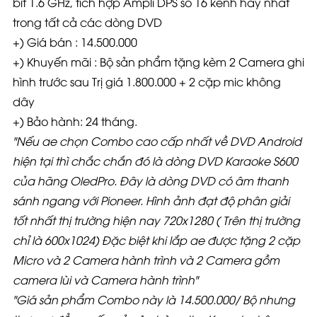
bit 1.6 GHz, tích hợp Ampli DPS số 16 kênh hay nhất
trong tất cả các dòng DVD
+) Giá bán : 14.500.000
+) Khuyến mãi : Bộ sản phẩm tặng kèm 2 Camera ghi
hình trước sau Trị giá 1.800.000 + 2 cặp mic không
dây
+) Bảo hành: 24 tháng.
"Nếu ae chọn Combo cao cấp nhất về DVD Android
hiện tại thì chắc chắn đó là dòng DVD Karaoke S600
của hãng OledPro. Đây là dòng DVD có âm thanh
sánh ngang với Pioneer. Hình ảnh đạt độ phân giải
tốt nhất thị trường hiện nay 720x1280 ( Trên thị trường
chỉ là 600x1024) Đặc biệt khi lắp ae được tặng 2 cặp
Micro và 2 Camera hành trình và 2 Camera gồm
camera lùi và Camera hành trình"
"Giá sản phẩm Combo này là 14.500.000/ Bộ nhưng