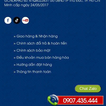
GCNDKHKD số: 41Q8022831 do UBND TP Thủ Đức, TP. Hồ Chí
Minh cấp ngày 24/05/2017
» Giao hàng & Nhận hàng
» Chính sách đổi trả & hoàn tiền
» Chính sách bảo mật
» Điều khoản mua bán hàng hóa
» Hướng dẫn đặt hàng
» Thông tin thanh toán
Chat Zalo
0907.435.444