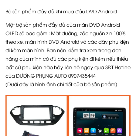
Bộ sản phẩm đầy đủ khi mua đầu DVD Android
Một bộ sản phẩm đầy đủ của màn DVD Android
OLED sẽ bao gồm : Mặt dưỡng, zắc nguồn zin 100%
theo xe, màn hình DVD Android và các dây phụ kiện
đi kèm màn hình. Bạn nên kiểm tra xem trong đơn
hàng của mình có đủ các phụ kiện đi kèm nếu thiếu
bất cứ phụ kiện nào hãy liên hệ ngay qua SĐT Hotline
của DƯƠNG PHỤNG AUTO 0907435444
(Dưới đây là hình ảnh chi tiết của bộ sản phẩm)