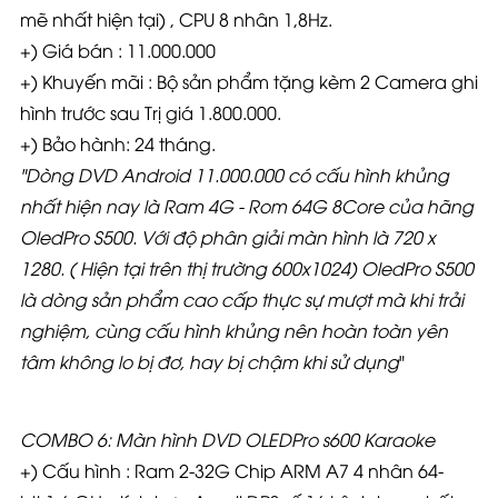
mẽ nhất hiện tại) , CPU 8 nhân 1,8Hz.
+) Giá bán : 11.000.000
+) Khuyến mãi : Bộ sản phẩm tặng kèm 2 Camera ghi
hình trước sau Trị giá 1.800.000.
+) Bảo hành: 24 tháng.
"
Dòng DVD Android 11.000.000 có cấu hình khủng
nhất hiện nay là Ram 4G - Rom 64G 8Core của hãng
OledPro S500. Với độ phân giải màn hình là 720 x
1280. ( Hiện tại trên thị trường 600x1024) OledPro S500
là dòng sản phẩm cao cấp thực sự mượt mà khi trải
nghiệm, cùng cấu hình khủng nên hoàn toàn yên
tâm không lo bị đơ, hay bị chậm khi sử dụng
"
COMBO 6: Màn hình DVD OLEDPro s600 Karaoke
+) Cấu hình : Ram 2-32G Chip ARM A7 4 nhân 64-