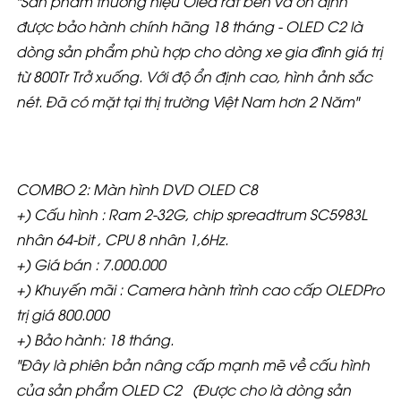
"Sản phẩm thương hiệu Oled rất bền và ổn định
được bảo hành chính hãng 18 tháng - OLED C2 là
dòng sản phẩm phù hợp cho dòng xe gia đình giá trị
từ 800Tr Trở xuống. Với độ ổn định cao, hình ảnh sắc
nét. Đã có mặt tại thị trường Việt Nam hơn 2 Năm"
COMBO 2: Màn hình DVD OLED C8
+) Cấu hình : Ram 2-32G, chip spreadtrum SC5983L
nhân 64-bit , CPU 8 nhân 1,6Hz.
+) Giá bán : 7.000.000
+) Khuyến mãi : Camera hành trình cao cấp OLEDPro
trị giá 800.000
+) Bảo hành: 18 tháng.
"Đây là phiên bản nâng cấp mạnh mẽ về cấu hình
của sản phẩm OLED C2 (Được cho là dòng sản