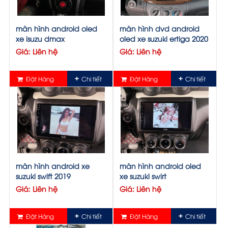
màn hình android oled
màn hình dvd android
xe isuzu dmax
oled xe suzuki ertiga 2020
Giá: Liên hệ
Giá: Liên hệ
Đặt Hàng
Chi tiết
Đặt Hàng
Chi tiết
màn hình android xe
màn hình android oled
suzuki swift 2019
xe suzuki swirt
Giá: Liên hệ
Giá: Liên hệ
Đặt Hàng
Chi tiết
Đặt Hàng
Chi tiết