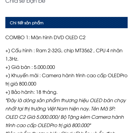
Chia sẻ bạn bè
Chi tiết sản phẩm
COMBO 1:
Màn hình DVD OLED C2
+) Cấu hình : Ram 2-32G, chip MT3562 , CPU 4 nhân
1,3Hz.
+) Giá bán : 5.000.000
+) Khuyến mãi : Camera hành trình cao cấp OLEDPro
trị giá 800.000
+) Bảo hành: 18 tháng.
"Đây là dòng sản phẩm thương hiệu OLED bán chạy
nhất tại thị trường Việt Nam hiện nay. Tên Mã SP:
OLED C2 Giá 5.000.000/ Bộ Tặng kèm Camera hành
trình cao cấp OLEDPro trị giá 800.000"