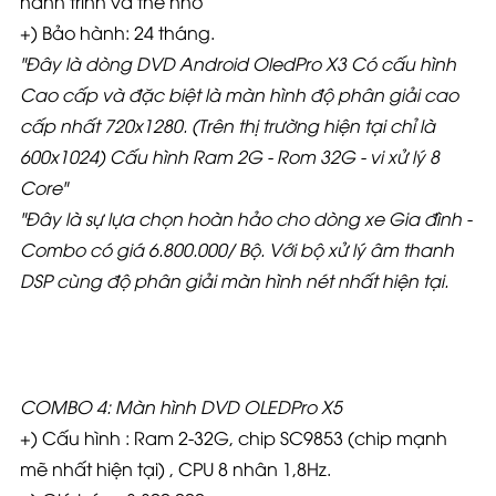
hành trình và thẻ nhớ
+) Bảo hành: 24 tháng.
"Đây là dòng DVD Android OledPro X3 Có cấu hình
Cao cấp và đặc biệt là màn hình độ phân giải cao
cấp nhất 720x1280. (Trên thị trường hiện tại chỉ là
600x1024) Cấu hình Ram 2G - Rom 32G - vi xử lý 8
Core"
"Đây là sự lựa chọn hoàn hảo cho dòng xe Gia đình -
Combo có giá 6.800.000
/ Bộ. Với bộ xử lý âm thanh
DSP cùng độ phân giải màn hình nét nhất hiện tại.
COMBO 4: Màn hình DVD OLEDPro X5
+) Cấu hình : Ram 2-32G, chip SC9853 (chip mạnh
mẽ nhất hiện tại) , CPU 8 nhân 1,8Hz.