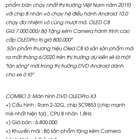
phẩm bán chạy nhất thị trường Việt Nam năm 2019)
với chip 8 nhân và chạy hệ điều hành Android 10.0
chạy đa nhiệm vô cùng mượt mà. OLED C8
Giá
7.000.000/ Bộ Tặng kèm Camera hành trình cao
cấp OLEDPro trị giá 800.000"
Sản phẩm thương hiệu Oled C8 là sản sản phẩm mới
ra mắt tháng 6/2020 trên thị trường dự kiến sẽ là một
"làn sóng" mới trong thị trường DVD Android dành
cho xe ô tô"
COMBO 3: Màn hình DVD OLEDPro X3
+) Cấu hình : Ram 2-32G, chip SC9853 (chip mạnh
mẽ nhất hiện tại) , CPU 8 nhân 1,8Hz.
+) Giá bán : 6.800.000
+) Khuyến mãi : Bộ sản phẩm tặng kèm Camera