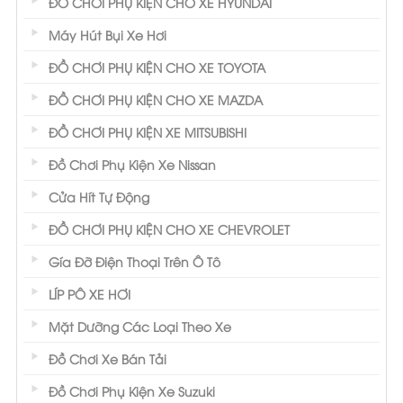
ĐỒ CHƠI PHỤ KIỆN CHO XE HYUNDAI
Máy Hút Bụi Xe Hơi
ĐỒ CHƠI PHỤ KIỆN CHO XE TOYOTA
ĐỒ CHƠI PHỤ KIỆN CHO XE MAZDA
ĐỒ CHƠI PHỤ KIỆN XE MITSUBISHI
Đồ Chơi Phụ Kiện Xe Nissan
Cửa Hít Tự Động
ĐỒ CHƠI PHỤ KIỆN CHO XE CHEVROLET
Gía Đỡ Điện Thoại Trên Ô Tô
LÍP PÔ XE HƠI
Mặt Dưỡng Các Loại Theo Xe
Đồ Chơi Xe Bán Tải
Đồ Chơi Phụ Kiện Xe Suzuki