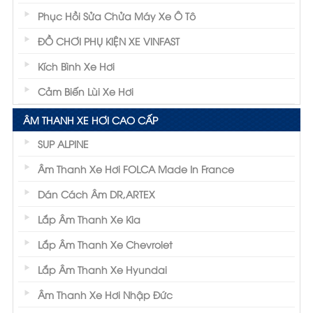
Phục Hồi Sửa Chửa Máy Xe Ô Tô
ĐỒ CHƠI PHỤ KIỆN XE VINFAST
Kích Bình Xe Hơi
Cảm Biến Lùi Xe Hơi
ÂM THANH XE HƠI CAO CẤP
SUP ALPINE
Âm Thanh Xe Hơi FOLCA Made In France
Dán Cách Âm DR,ARTEX
Lắp Âm Thanh Xe Kia
Lắp Âm Thanh Xe Chevrolet
Lắp Âm Thanh Xe Hyundai
Âm Thanh Xe Hơi Nhập Đức