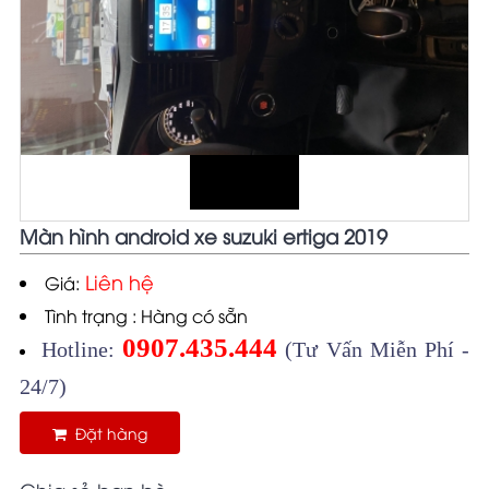
Màn hình android xe suzuki ertiga 2019
Liên hệ
Giá:
Tình trạng : Hàng có sẵn
0907.435.444
Hotline:
(Tư Vấn Miễn Phí -
24/7)
Đặt hàng