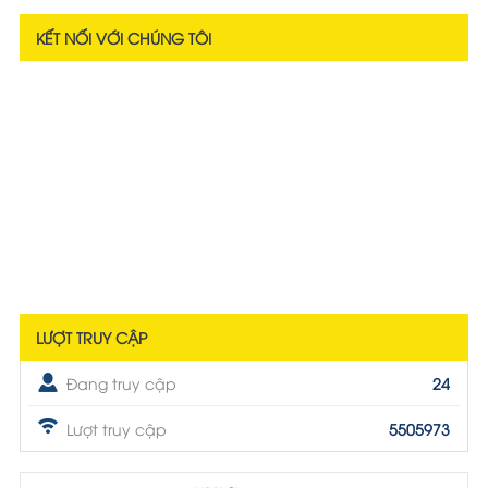
KẾT NỐI VỚI CHÚNG TÔI
LƯỢT TRUY CẬP
Đang truy cập
24
Lượt truy cập
5505973