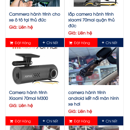
Cammera hành trình cho
lắp camera hành trình
xe ô tô tại thủ đức
xiaomi 70mai quận thủ
đức
Giá: Liên hệ
Giá: Liên hệ
Đặt Hàng
Chi tiết
Đặt Hàng
Chi tiết
Camera hành trình
camera hành trình
Xiaomi 70mai M300
android kết nối màn hình
xe hơi
Giá: Liên hệ
Giá: Liên hệ
Đặt Hàng
Chi tiết
Đặt Hàng
Chi tiết