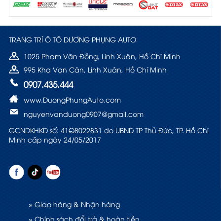
TRANG TRÍ Ô TÔ DƯƠNG PHỤNG AUTO
1025 Phạm Văn Đồng, Linh Xuân, Hồ Chí Minh
995 Kha Vạn Cân, Linh Xuân, Hồ Chí Minh
0907.435.444
www.DuongPhungAuto.com
nguyenvanduong0907@gmail.com
GCNDKHKD số: 41Q8022831 do UBND TP Thủ Đức, TP. Hồ Chí
Minh cấp ngày 24/05/2017
» Giao hàng & Nhận hàng
» Chính sách đổi trả & hoàn tiền