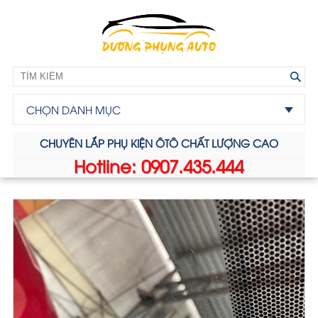
CHỌN DANH MỤC
CHUYÊN LẮP PHỤ KIỆN ÔTÔ CHẤT LƯỢNG CAO
Hotline: 0907.435.444