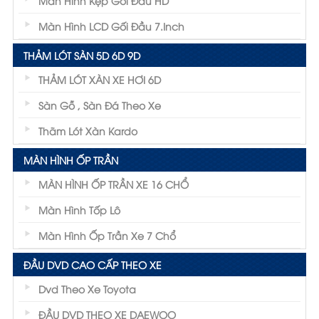
Màn Hình Kẹp Gối Đầu HD
Màn Hình LCD Gối Đầu 7.inch
THẢM LÓT SÀN 5D 6D 9D
THẢM LÓT XÀN XE HƠI 6D
Sàn Gỗ , Sàn Đá Theo Xe
Thãm Lót Xàn Kardo
MÀN HÌNH ỐP TRẦN
MÀN HÌNH ỐP TRẦN XE 16 CHỔ
Màn Hình Tốp Lô
Màn Hình Ốp Trần Xe 7 Chổ
ĐẦU DVD CAO CẤP THEO XE
Dvd Theo Xe Toyota
ĐẦU DVD THEO XE DAEWOO