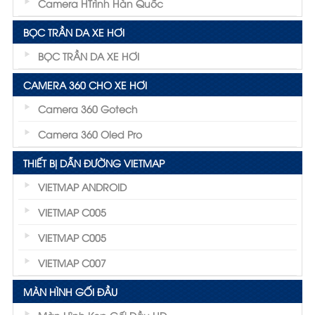
Camera HTrình Hàn Quốc
BỌC TRẦN DA XE HƠI
BỌC TRẦN DA XE HƠI
CAMERA 360 CHO XE HƠI
Camera 360 Gotech
Camera 360 Oled Pro
THIẾT BỊ DẪN ĐƯỜNG VIETMAP
VIETMAP ANDROID
VIETMAP C005
VIETMAP C005
VIETMAP C007
MÀN HÌNH GỐI ĐẦU