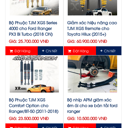
Bộ Phuộc TJM XGS Series
Giảm xóc hiệu năng cao
4000 cho Ford Ranger
TJM XGS Remote cho
PX3 Bi Turbo (2018 ON)
Toyota Hilux (2015+)
Giá: 25.700.000 VNĐ
Giá: 60.900.000 VNĐ
Đặt Hàng
Chi tiết
Đặt Hàng
Chi tiết
Bộ Phuộc TJM XGS
Bộ nhíp APM giãm xóc
Comfort Option cho
êm ái cho xe bán tải ford
Ranger/BT-50 (2011-2018)
ranger
Giá: 23.500.000 VNĐ
Giá: 10.500.000 VNĐ
Đặt Hàng
Chi tiết
Đặt Hàng
Chi tiết