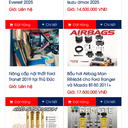
Everest 2025
isuzu dmax 2025
Giá: Liên hệ
Giá: 14.500.000 VNĐ
Đặt Hàng
Chi tiết
Đặt Hàng
Chi tiết
Nâng cấp nội thất Ford
Bầu hơi Airbag Man
Transit 2019 tại Thủ Đức
RR4634 cho Ford Ranger
và Mazda BT-50 2011+
Giá: Liên hệ
Giá: 17.500.000 VNĐ
Đặt Hàng
Chi tiết
Đặt Hàng
Chi tiết