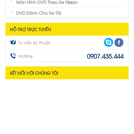
Màn Hình DVD Theo Xe Nissan
DVD Dành Cho Xe Tải
HỖ TRỢ TRỰC TUYẾN
Tư vấn kỹ thuật
0907.435.444
Hotline
KẾT NỐI VỚI CHÚNG TÔI