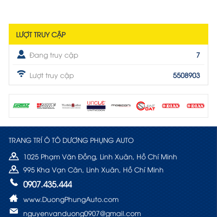
LƯỢT TRUY CẬP
Đang truy cập
7
Lượt truy cập
5508903
TRANG TRÍ Ô TÔ DƯƠNG PHỤNG AUTO
1025 Phạm Văn Đồng, Linh Xuân, Hồ Chí Minh
995 Kha Vạn Cân, Linh Xuân, Hồ Chí Minh
0907.435.444
www.DuongPhungAuto.com
nguyenvanduong0907@gmail.com