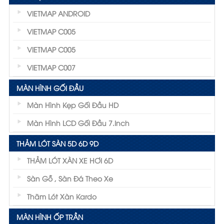
VIETMAP ANDROID
VIETMAP C005
VIETMAP C005
VIETMAP C007
MÀN HÌNH GỐI ĐẦU
Màn Hình Kẹp Gối Đầu HD
Màn Hình LCD Gối Đầu 7.inch
THẢM LÓT SÀN 5D 6D 9D
THẢM LÓT XÀN XE HƠI 6D
Sàn Gỗ , Sàn Đá Theo Xe
Thãm Lót Xàn Kardo
MÀN HÌNH ỐP TRẦN