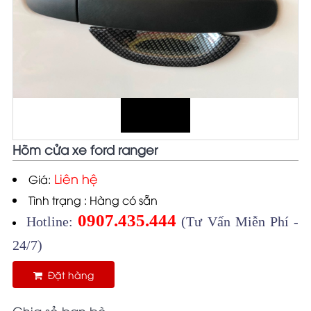
Hõm cửa xe ford ranger
Liên hệ
Giá:
Tình trạng : Hàng có sẵn
0907.435.444
Hotline:
(Tư Vấn Miễn Phí -
24/7)
Đặt hàng
Chia sẻ bạn bè