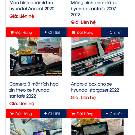
Màn hình android xe
Màng hình android xe
hyundai Accent 2020
hyundai santafe 2007 -
2013
Giá: Liên hệ
Giá: Liên hệ
Đặt Hàng
Chi tiết
Đặt Hàng
Chi tiết
Camera 3 mắt tích hợp
Android box cho xe
zin theo xe hyundai
hyundai stargazer 2022
santafe 2022
Giá: Liên hệ
Giá: Liên hệ
Đặt Hàng
Chi tiết
Đặt Hàng
Chi tiết