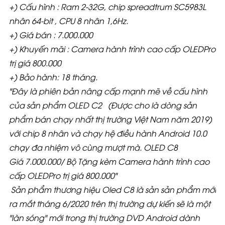
+) Cấu hình : Ram 2-32G, chip spreadtrum SC5983L
nhân 64-bit , CPU 8 nhân 1,6Hz.
+) Giá bán : 7.000.000
+) Khuyến mãi : Camera hành trình cao cấp OLEDPro
trị giá 800.000
+) Bảo hành: 18 tháng.
"Đây là phiên bản nâng cấp mạnh mẽ về cấu hình
của sản phẩm OLED C2 (Được cho là dòng sản
phẩm bán chạy nhất thị trường Việt Nam năm 2019)
với chip 8 nhân và chạy hệ điều hành Android 10.0
chạy đa nhiệm vô cùng mượt mà. OLED C8
Giá
7.000.000/ Bộ Tặng kèm Camera hành trình cao
cấp OLEDPro trị giá 800.000"
Sản phẩm thương hiệu Oled C8 là sản sản phẩm mới
ra mắt tháng 6/2020 trên thị trường dự kiến sẽ là một
"làn sóng" mới trong thị trường DVD Android dành