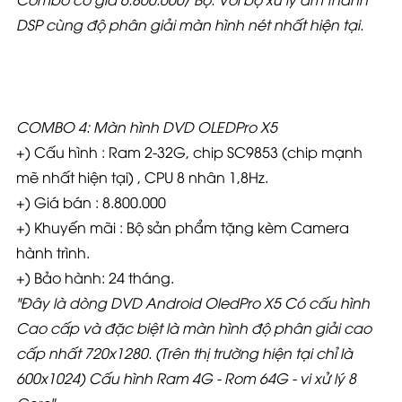
DSP cùng độ phân giải màn hình nét nhất hiện tại.
COMBO 4: Màn hình DVD OLEDPro X5
+) Cấu hình : Ram 2-32G, chip SC9853 (chip mạnh
mẽ nhất hiện tại) , CPU 8 nhân 1,8Hz.
+) Giá bán : 8.800.000
+) Khuyến mãi : Bộ sản phẩm tặng kèm Camera
hành trình.
+) Bảo hành: 24 tháng.
"Đây là dòng DVD Android OledPro X5 Có cấu hình
Cao cấp và đặc biệt là màn hình độ phân giải cao
cấp nhất 720x1280. (Trên thị trường hiện tại chỉ là
600x1024) Cấu hình Ram 4G - Rom 64G - vi xử lý 8