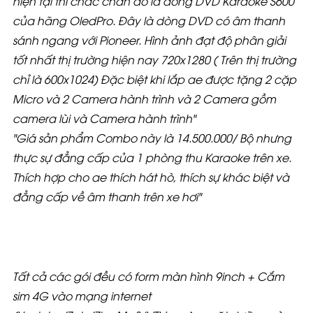
hiện tại thì chắc chắn đó là dòng DVD Karaoke S600
của hãng OledPro. Đây là dòng DVD có âm thanh
sánh ngang với Pioneer. Hình ảnh đạt độ phân giải
tốt nhất thị trường hiện nay 720x1280 ( Trên thị trường
chỉ là 600x1024) Đặc biệt khi lắp ae được tặng 2 cặp
Micro và 2 Camera hành trình và 2 Camera gồm
camera lùi và Camera hành trình"
"Giá sản phẩm Combo này là 14.500.000/ Bộ nhưng
thực sự đẳng cấp của 1 phòng thu Karaoke trên xe.
Thích hợp cho ae thích hát hò, thích sự khác biệt và
đẳng cấp về âm thanh trên xe hơi"
Tất cả các gói đều có form màn hình 9inch + Cắm
sim 4G vào mạng internet