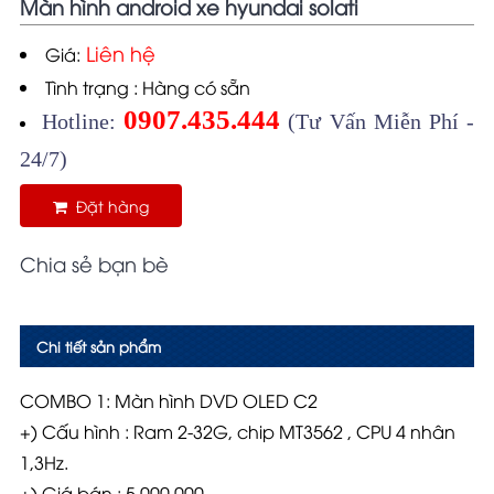
Màn hình android xe hyundai solati
Liên hệ
Giá:
Tình trạng : Hàng có sẵn
0907.435.444
Hotline:
(Tư Vấn Miễn Phí -
24/7)
Đặt hàng
Chia sẻ bạn bè
Chi tiết sản phẩm
COMBO 1:
Màn hình DVD OLED C2
+) Cấu hình : Ram 2-32G, chip MT3562 , CPU 4 nhân
1,3Hz.
+) Giá bán : 5.000.000