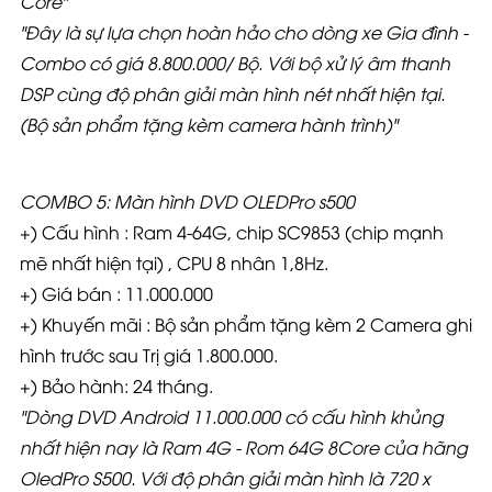
Core"
"Đây là sự lựa chọn hoàn hảo cho dòng xe Gia đình -
Combo có giá 8.800.000
/ Bộ. Với bộ xử lý âm thanh
DSP cùng độ phân giải màn hình nét nhất hiện tại.
(Bộ sản phẩm tặng kèm camera hành trình)"
COMBO 5: Màn hình DVD OLEDPro s500
+) Cấu hình : Ram 4-64G, chip SC9853 (chip mạnh
mẽ nhất hiện tại) , CPU 8 nhân 1,8Hz.
+) Giá bán : 11.000.000
+) Khuyến mãi : Bộ sản phẩm tặng kèm 2 Camera ghi
hình trước sau Trị giá 1.800.000.
+) Bảo hành: 24 tháng.
"
Dòng DVD Android 11.000.000 có cấu hình khủng
nhất hiện nay là Ram 4G - Rom 64G 8Core của hãng
OledPro S500. Với độ phân giải màn hình là 720 x