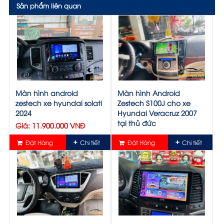
Sản phẩm liên quan
Màn hình android
Màn hình Android
zestech xe hyundai solati
Zestech S100J cho xe
2024
Hyundai Veracruz 2007
tại thủ đức
Giá: 11.900.000 VNĐ
Giá: Liên hệ
Đặt Hàng
Chi tiết
Đặt Hàng
Chi tiết