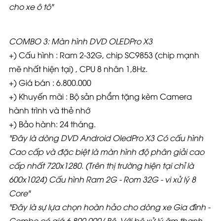
cho xe ô tô"
COMBO 3: Màn hình DVD OLEDPro X3
+) Cấu hình : Ram 2-32G, chip SC9853 (chip mạnh
mẽ nhất hiện tại) , CPU 8 nhân 1,8Hz.
+) Giá bán : 6.800.000
+) Khuyến mãi : Bộ sản phẩm tặng kèm Camera
hành trình và thẻ nhớ
+) Bảo hành: 24 tháng.
"Đây là dòng DVD Android OledPro X3 Có cấu hình
Cao cấp và đặc biệt là màn hình độ phân giải cao
cấp nhất 720x1280. (Trên thị trường hiện tại chỉ là
600x1024) Cấu hình Ram 2G - Rom 32G - vi xử lý 8
Core"
"Đây là sự lựa chọn hoàn hảo cho dòng xe Gia đình -
Combo có giá 6.800.000
/ Bộ. Với bộ xử lý âm thanh