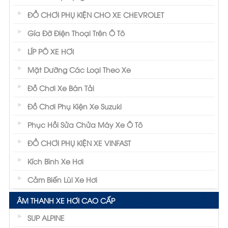
ĐỒ CHƠI PHỤ KIỆN CHO XE CHEVROLET
Gía Đỡ Điện Thoại Trên Ô Tô
LÍP PÔ XE HƠI
Mặt Dưỡng Các Loại Theo Xe
Đồ Chơi Xe Bán Tải
Đồ Chơi Phụ Kiện Xe Suzuki
Phục Hồi Sửa Chửa Máy Xe Ô Tô
ĐỒ CHƠI PHỤ KIỆN XE VINFAST
Kích Bình Xe Hơi
Cảm Biến Lùi Xe Hơi
ÂM THANH XE HƠI CAO CẤP
SUP ALPINE