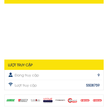
LƯỢT TRUY CẬP
Đang truy cập
9
Lượt truy cập
5508759