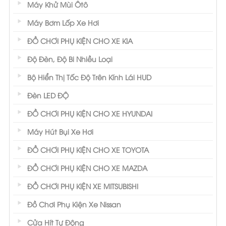
Máy Khử Mùi Ôtô
Máy Bơm Lốp Xe Hơi
ĐỒ CHƠI PHỤ KIỆN CHO XE KIA
Độ Đèn, Độ Bi Nhiều Loại
Bộ Hiển Thị Tốc Độ Trên Kính Lái HUD
Đèn LED ĐỘ
ĐỒ CHƠI PHỤ KIỆN CHO XE HYUNDAI
Máy Hút Bụi Xe Hơi
ĐỒ CHƠI PHỤ KIỆN CHO XE TOYOTA
ĐỒ CHƠI PHỤ KIỆN CHO XE MAZDA
ĐỒ CHƠI PHỤ KIỆN XE MITSUBISHI
Đồ Chơi Phụ Kiện Xe Nissan
Cửa Hít Tự Động