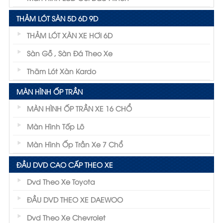
THẢM LÓT SÀN 5D 6D 9D
THẢM LÓT XÀN XE HƠI 6D
Sàn Gỗ , Sàn Đá Theo Xe
Thãm Lót Xàn Kardo
MÀN HÌNH ỐP TRẦN
MÀN HÌNH ỐP TRẦN XE 16 CHỔ
Màn Hình Tốp Lô
Màn Hình Ốp Trần Xe 7 Chổ
ĐẦU DVD CAO CẤP THEO XE
Dvd Theo Xe Toyota
ĐẦU DVD THEO XE DAEWOO
Dvd Theo Xe Chevrolet