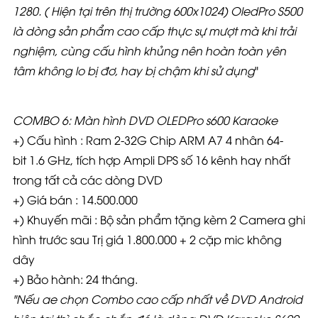
1280. ( Hiện tại trên thị trường 600x1024) OledPro S500
là dòng sản phẩm cao cấp thực sự mượt mà khi trải
nghiệm, cùng cấu hình khủng nên hoàn toàn yên
tâm không lo bị đơ, hay bị chậm khi sử dụng
"
COMBO 6: Màn hình DVD OLEDPro s600 Karaoke
+) Cấu hình : Ram 2-32G Chip ARM A7 4 nhân 64-
bit 1.6 GHz, tích hợp Ampli DPS số 16 kênh hay nhất
trong tất cả các dòng DVD
+) Giá bán : 14.500.000
+) Khuyến mãi : Bộ sản phẩm tặng kèm 2 Camera ghi
hình trước sau Trị giá 1.800.000 + 2 cặp mic không
dây
+) Bảo hành: 24 tháng.
"Nếu ae chọn Combo cao cấp nhất về DVD Android