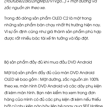
(Youtube/Zalo/ZingMp3/VTVgo...) + mặt dưỡng và
zắc nguồn zin theo xe.
Trong đó dòng sản phẩm OLED C2 là một trong
những sản phẩm bán chạy nhất thị trường hiện nay.
Vì sự ổn định cũng như giá thành sản phẩm phù hợp
được rất nhiều bác tài xế tin tưởng và lắp đặt.
Bộ sản phẩm đầy đủ khi mua đầu DVD Android
Một bộ sản phẩm đầy đủ của màn DVD Android
OLED sẽ bao gồm : Mặt dưỡng, zắc nguồn zin 100%
theo xe, màn hình DVD Android và các dây phụ kiện
đi kèm màn hình. Bạn nên kiểm tra xem trong đơn
hàng của mình có đủ các phụ kiện đi kèm nếu thiếu
bất cứ phụ kiện nào hãy liên hệ ngay qua SĐT Hotline