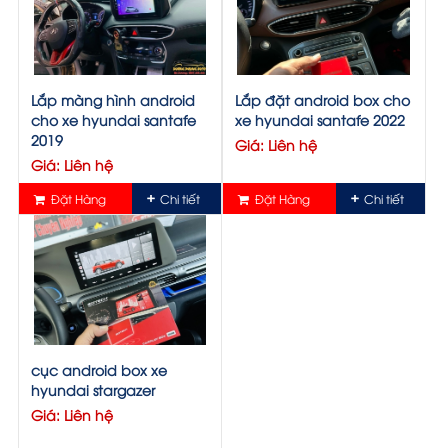
Lắp màng hình android
Lắp đặt android box cho
cho xe hyundai santafe
xe hyundai santafe 2022
2019
Giá: Liên hệ
Giá: Liên hệ
Đặt Hàng
Chi tiết
Đặt Hàng
Chi tiết
cục android box xe
hyundai stargazer
Giá: Liên hệ