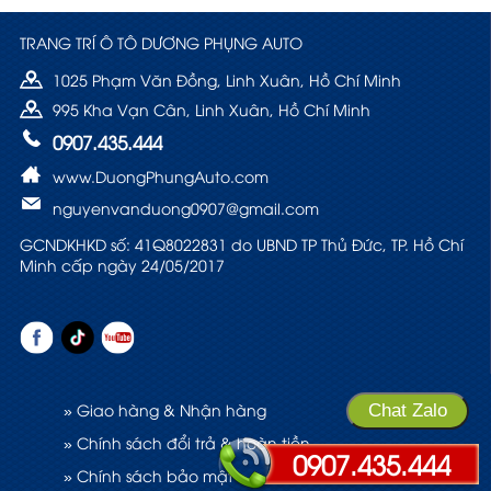
TRANG TRÍ Ô TÔ DƯƠNG PHỤNG AUTO
1025 Phạm Văn Đồng, Linh Xuân, Hồ Chí Minh
995 Kha Vạn Cân, Linh Xuân, Hồ Chí Minh
0907.435.444
www.DuongPhungAuto.com
nguyenvanduong0907@gmail.com
GCNDKHKD số: 41Q8022831 do UBND TP Thủ Đức, TP. Hồ Chí
Minh cấp ngày 24/05/2017
» Giao hàng & Nhận hàng
Chat Zalo
» Chính sách đổi trả & hoàn tiền
0907.435.444
» Chính sách bảo mật