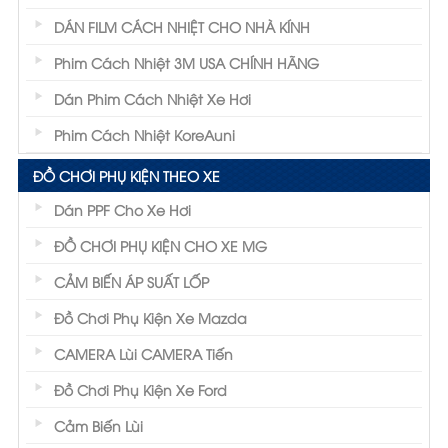
DÁN FILM CÁCH NHIỆT CHO NHÀ KÍNH
Phim Cách Nhiệt 3M USA CHÍNH HÃNG
Dán Phim Cách Nhiệt Xe Hơi
Phim Cách Nhiệt KoreAuni
ĐỒ CHƠI PHỤ KIỆN THEO XE
Dán PPF Cho Xe Hơi
ĐỒ CHƠI PHỤ KIỆN CHO XE MG
CẢM BIẾN ÁP SUẤT LỐP
Đồ Chơi Phụ Kiện Xe Mazda
CAMERA Lùi CAMERA Tiến
Đồ Chơi Phụ Kiện Xe Ford
Cảm Biến Lùi