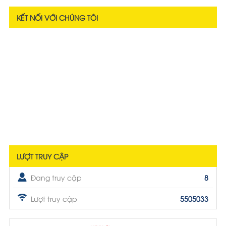
KẾT NỐI VỚI CHÚNG TÔI
LƯỢT TRUY CẬP
Đang truy cập
8
Lượt truy cập
5505033