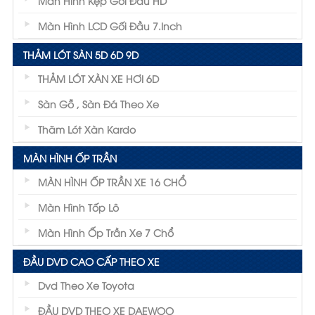
Màn Hình Kẹp Gối Đầu HD
Màn Hình LCD Gối Đầu 7.inch
THẢM LÓT SÀN 5D 6D 9D
THẢM LÓT XÀN XE HƠI 6D
Sàn Gỗ , Sàn Đá Theo Xe
Thãm Lót Xàn Kardo
MÀN HÌNH ỐP TRẦN
MÀN HÌNH ỐP TRẦN XE 16 CHỔ
Màn Hình Tốp Lô
Màn Hình Ốp Trần Xe 7 Chổ
ĐẦU DVD CAO CẤP THEO XE
Dvd Theo Xe Toyota
ĐẦU DVD THEO XE DAEWOO