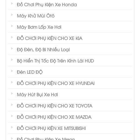
Đồ Chơi Phụ Kiện Xe Honda
Máy Khử Mùi Ôtô
Máy Bơm Lốp Xe Hơi
ĐỒ CHƠI PHỤ KIỆN CHO XE KIA
Độ Đèn, Độ Bi Nhiều Loại
Bộ Hiển Thị Tốc Độ Trên Kính Lái HUD
Đèn LED ĐỘ
ĐỒ CHƠI PHỤ KIỆN CHO XE HYUNDAI
Máy Hút Bụi Xe Hơi
ĐỒ CHƠI PHỤ KIỆN CHO XE TOYOTA
ĐỒ CHƠI PHỤ KIỆN CHO XE MAZDA
ĐỒ CHƠI PHỤ KIỆN XE MITSUBISHI
Đồ Chơi Phụ Kiện Xe Nissan