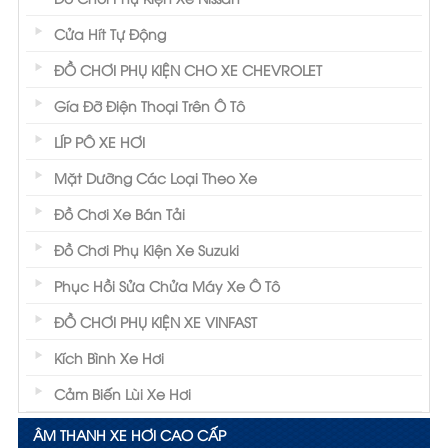
Cửa Hít Tự Động
ĐỒ CHƠI PHỤ KIỆN CHO XE CHEVROLET
Gía Đỡ Điện Thoại Trên Ô Tô
LÍP PÔ XE HƠI
Mặt Dưỡng Các Loại Theo Xe
Đồ Chơi Xe Bán Tải
Đồ Chơi Phụ Kiện Xe Suzuki
Phục Hồi Sửa Chửa Máy Xe Ô Tô
ĐỒ CHƠI PHỤ KIỆN XE VINFAST
Kích Bình Xe Hơi
Cảm Biến Lùi Xe Hơi
ÂM THANH XE HƠI CAO CẤP