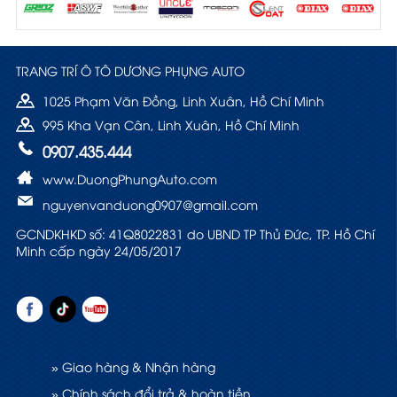
TRANG TRÍ Ô TÔ DƯƠNG PHỤNG AUTO
1025 Phạm Văn Đồng, Linh Xuân, Hồ Chí Minh
995 Kha Vạn Cân, Linh Xuân, Hồ Chí Minh
0907.435.444
www.DuongPhungAuto.com
nguyenvanduong0907@gmail.com
GCNDKHKD số: 41Q8022831 do UBND TP Thủ Đức, TP. Hồ Chí
Minh cấp ngày 24/05/2017
» Giao hàng & Nhận hàng
» Chính sách đổi trả & hoàn tiền