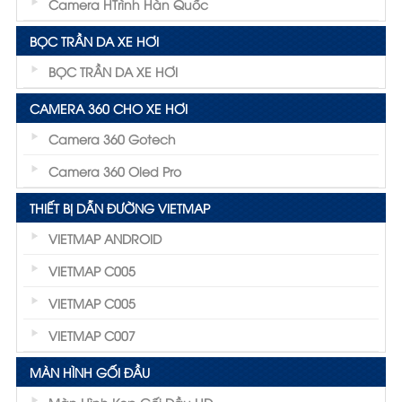
Camera HTrình Hàn Quốc
BỌC TRẦN DA XE HƠI
BỌC TRẦN DA XE HƠI
CAMERA 360 CHO XE HƠI
Camera 360 Gotech
Camera 360 Oled Pro
THIẾT BỊ DẪN ĐƯỜNG VIETMAP
VIETMAP ANDROID
VIETMAP C005
VIETMAP C005
VIETMAP C007
MÀN HÌNH GỐI ĐẦU