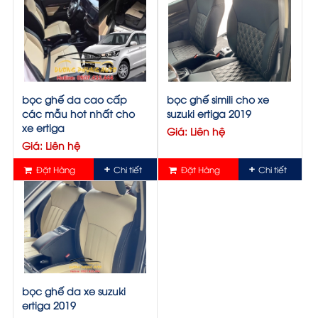
bọc ghế da cao cấp
bọc ghế simili cho xe
các mẫu hot nhất cho
suzuki ertiga 2019
xe ertiga
Giá: Liên hệ
Giá: Liên hệ
Đặt Hàng
Chi tiết
Đặt Hàng
Chi tiết
bọc ghế da xe suzuki
ertiga 2019