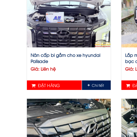
Nân cấp bi gầm cho xe hyundai
Lắp 
Palisade
bạc c
Giá: Liên hệ
Giá: 
ĐẶT HÀNG
ĐẶ
Chi tiết