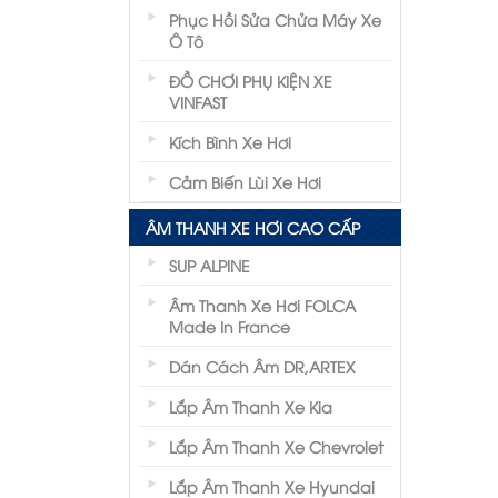
Phục Hồi Sửa Chửa Máy Xe
Ô Tô
ĐỒ CHƠI PHỤ KIỆN XE
VINFAST
Kích Bình Xe Hơi
Cảm Biến Lùi Xe Hơi
ÂM THANH XE HƠI CAO CẤP
SUP ALPINE
Âm Thanh Xe Hơi FOLCA
Made In France
Dán Cách Âm DR,ARTEX
Lắp Âm Thanh Xe Kia
Lắp Âm Thanh Xe Chevrolet
Lắp Âm Thanh Xe Hyundai