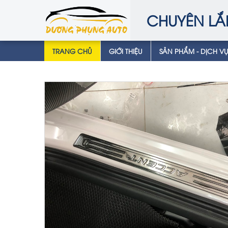
CHUYÊN LẮ
TRANG CHỦ
GIỚI THIỆU
SẢN PHẨM - DỊCH V