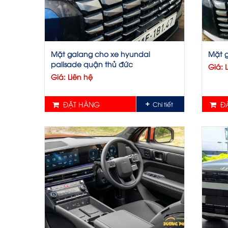
Mặt galang cho xe hyundai
Mặt g
palisade quận thủ đức
Giá: 
Giá: Liên hệ
ĐẶT HÀNG
ĐẶ
Chi tiết