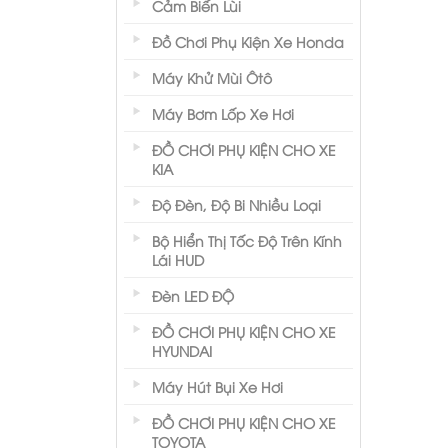
Cảm Biến Lùi
Đồ Chơi Phụ Kiện Xe Honda
Máy Khử Mùi Ôtô
Máy Bơm Lốp Xe Hơi
ĐỒ CHƠI PHỤ KIỆN CHO XE
KIA
Độ Đèn, Độ Bi Nhiều Loại
Bộ Hiển Thị Tốc Độ Trên Kính
Lái HUD
Đèn LED ĐỘ
ĐỒ CHƠI PHỤ KIỆN CHO XE
HYUNDAI
Máy Hút Bụi Xe Hơi
ĐỒ CHƠI PHỤ KIỆN CHO XE
TOYOTA