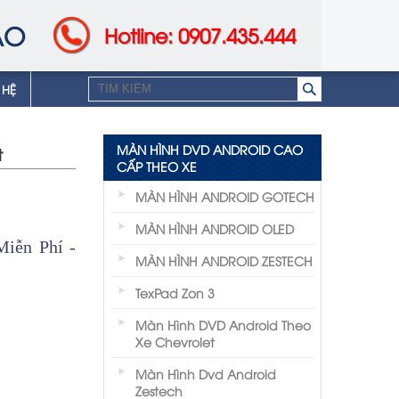
AO
Hotline: 0907.435.444
 HỆ
MÀN HÌNH DVD ANDROID CAO
t
CẤP THEO XE
MÀN HÌNH ANDROID GOTECH
MÀN HÌNH ANDROID OLED
iễn Phí -
MÀN HÌNH ANDROID ZESTECH
TexPad Zon 3
Màn Hình DVD Android Theo
Xe Chevrolet
Màn Hình Dvd Android
Zestech