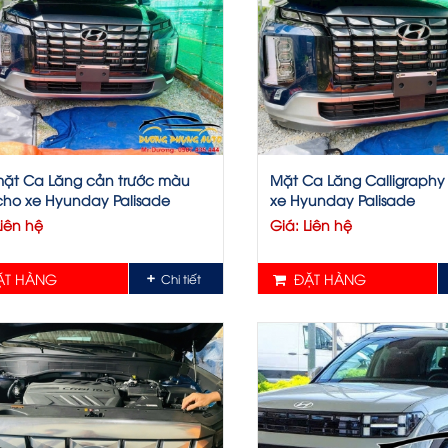
mặt Ca Lăng cản trước màu
Mặt Ca Lăng Calligraphy
ho xe Hyunday Palisade
xe Hyunday Palisade
Liên hệ
Giá: Liên hệ
T HÀNG
ĐẶT HÀNG
Chi tiết