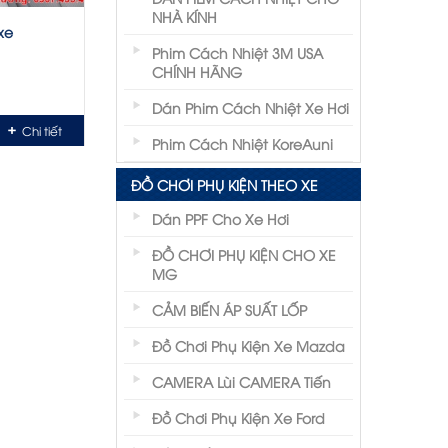
NHÀ KÍNH
xe
Phim Cách Nhiệt 3M USA
CHÍNH HÃNG
Dán Phim Cách Nhiệt Xe Hơi
Chi tiết
Phim Cách Nhiệt KoreAuni
ĐỒ CHƠI PHỤ KIỆN THEO XE
Dán PPF Cho Xe Hơi
ĐỒ CHƠI PHỤ KIỆN CHO XE
MG
CẢM BIẾN ÁP SUẤT LỐP
Đồ Chơi Phụ Kiện Xe Mazda
CAMERA Lùi CAMERA Tiến
Đồ Chơi Phụ Kiện Xe Ford