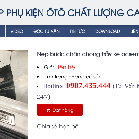
P PHỤ KIỆN ÔTÔ CHẤT LƯỢNG C
Ụ
VIDEO
GÓC TƯ VẤN
TIN TỨC
DOWNLOAD
LIÊN
Nẹp bước chân chóng trầy xe acsen
Liên hệ
Giá:
Tình trạng : Hàng có sẵn
0907.435.444
Hotline:
(Tư Vấn M
24/7)
Đặt hàng
Chia sẻ bạn bè