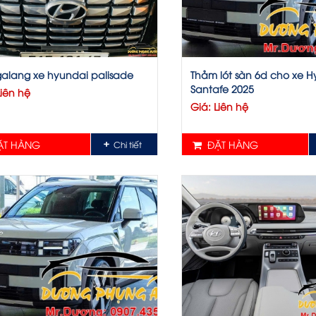
alang xe hyundai palisade
Thảm lót sàn 6d cho xe 
Santafe 2025
Liên hệ
Giá: Liên hệ
T HÀNG
ĐẶT HÀNG
Chi tiết