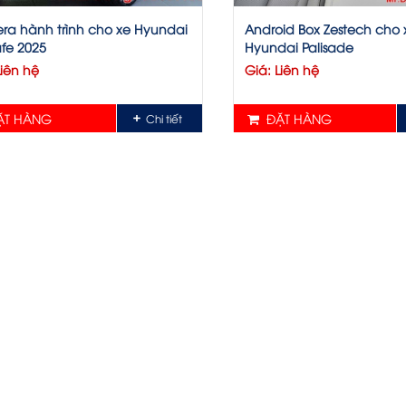
a hành trình cho xe Hyundai
Android Box Zestech cho 
fe 2025
Hyundai Palisade
Liên hệ
Giá: Liên hệ
T HÀNG
ĐẶT HÀNG
Chi tiết