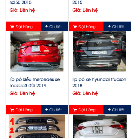
rx350 2015
2015
Giá: Liên hệ
Giá: Liên hệ
Đặt Hàng
Chi tiết
Đặt Hàng
Chi tiết
líp pô kiễu mercedes xe
lip pô xe hyundai trucson
mazda3 đời 2019
2018
Giá: Liên hệ
Giá: Liên hệ
Đặt Hàng
Chi tiết
Đặt Hàng
Chi tiết