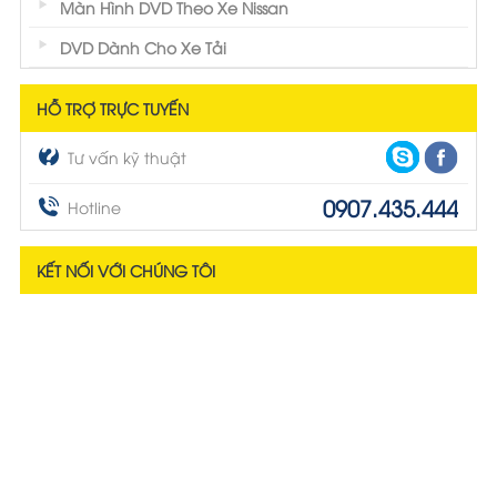
Màn Hình DVD Theo Xe Nissan
DVD Dành Cho Xe Tải
HỖ TRỢ TRỰC TUYẾN
Tư vấn kỹ thuật
0907.435.444
Hotline
KẾT NỐI VỚI CHÚNG TÔI