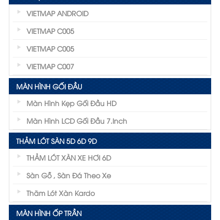
VIETMAP ANDROID
VIETMAP C005
VIETMAP C005
VIETMAP C007
MÀN HÌNH GỐI ĐẦU
Màn Hình Kẹp Gối Đầu HD
Màn Hình LCD Gối Đầu 7.inch
THẢM LÓT SÀN 5D 6D 9D
THẢM LÓT XÀN XE HƠI 6D
Sàn Gỗ , Sàn Đá Theo Xe
Thãm Lót Xàn Kardo
MÀN HÌNH ỐP TRẦN