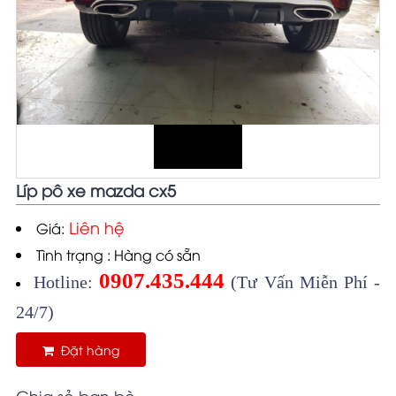
Líp pô xe mazda cx5
Liên hệ
Giá:
Tình trạng : Hàng có sẵn
0907.435.444
Hotline:
(Tư Vấn Miễn Phí -
24/7)
Đặt hàng
Chia sẻ bạn bè