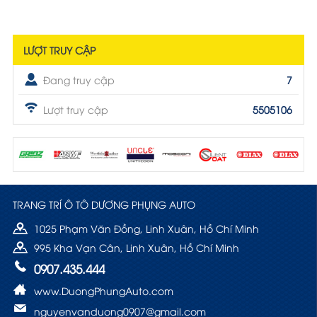
LƯỢT TRUY CẬP
Đang truy cập
7
Lượt truy cập
5505106
TRANG TRÍ Ô TÔ DƯƠNG PHỤNG AUTO
1025 Phạm Văn Đồng, Linh Xuân, Hồ Chí Minh
995 Kha Vạn Cân, Linh Xuân, Hồ Chí Minh
0907.435.444
www.DuongPhungAuto.com
nguyenvanduong0907@gmail.com