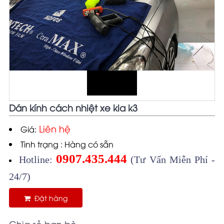
Dán kính cách nhiệt xe kia k3
Liên hệ
Giá:
Tình trạng : Hàng có sẵn
0907.435.444
Hotline:
(Tư Vấn Miễn Phí -
24/7)
Đặt hàng
Chia sẻ bạn bè