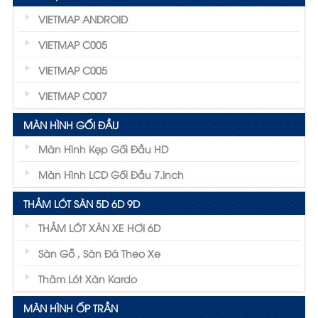
VIETMAP ANDROID
VIETMAP C005
VIETMAP C005
VIETMAP C007
MÀN HÌNH GỐI ĐẦU
Màn Hình Kẹp Gối Đầu HD
Màn Hình LCD Gối Đầu 7.inch
THẢM LÓT SÀN 5D 6D 9D
THẢM LÓT XÀN XE HƠI 6D
Sàn Gỗ , Sàn Đá Theo Xe
Thãm Lót Xàn Kardo
MÀN HÌNH ỐP TRẦN