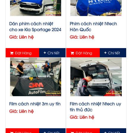
Dán phim cách nhiệt
Phim cách nhiệt Ntech
cho xe Kia Sportage 2024
Hàn Quốc
Giá: Liên hệ
Giá: Liên hệ
Đặt Hàng
Chi tiết
Đặt Hàng
Chi tiết
Film cách nhiệt 3m uy tín
Film cách nhiệt Ntech uy
tín thủ đức
Giá: Liên hệ
Giá: Liên hệ
Đặt Hàng
Chi tiết
Đặt Hàng
Chi tiết