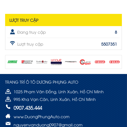
LƯỢT TRUY CẬP
Đang truy cập
8
Lượt truy cập
5507351
TRANG TRÍ Ô TÔ DƯƠNG PHỤNG AUTO
1025 Phạm Văn Đồng, Linh Xuân, Hồ Chí Minh
995 Kha Vạn Cân, Linh Xuân, Hồ Chí Minh
0907.435.444
www.DuongPhungAuto.com
nguyenvanduong0907@gmail.com