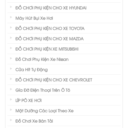
ĐỒ CHƠI PHỤ KIỆN CHO XE HYUNDAI
Máy Hút Bụi Xe Hơi
ĐỒ CHƠI PHỤ KIỆN CHO XE TOYOTA
ĐỒ CHƠI PHỤ KIỆN CHO XE MAZDA
ĐỒ CHƠI PHỤ KIỆN XE MITSUBISHI
Đồ Chơi Phụ Kiện Xe Nissan
Cửa Hít Tự Động
ĐỒ CHƠI PHỤ KIỆN CHO XE CHEVROLET
Gía Đỡ Điện Thoại Trên Ô Tô
LÍP PÔ XE HƠI
Mặt Dưỡng Các Loại Theo Xe
Đồ Chơi Xe Bán Tải