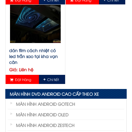
dán film cách nhiệt có
led trần sao tại kha vạn
cân
Giá: Liên hệ
Đặt Hàng
Chi tiết
MÀN HÌNH DVD ANDROID CAO CẤP THEO XE
MÀN HÌNH ANDROID GOTECH
MÀN HÌNH ANDROID OLED
MÀN HÌNH ANDROID ZESTECH