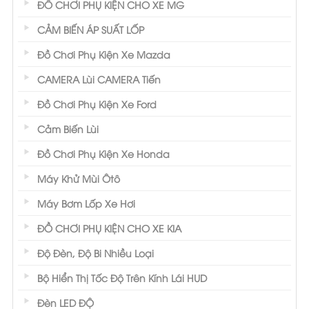
ĐỒ CHƠI PHỤ KIỆN CHO XE MG
CẢM BIẾN ÁP SUẤT LỐP
Đồ Chơi Phụ Kiện Xe Mazda
CAMERA Lùi CAMERA Tiến
Đồ Chơi Phụ Kiện Xe Ford
Cảm Biến Lùi
Đồ Chơi Phụ Kiện Xe Honda
Máy Khử Mùi Ôtô
Máy Bơm Lốp Xe Hơi
ĐỒ CHƠI PHỤ KIỆN CHO XE KIA
Độ Đèn, Độ Bi Nhiều Loại
Bộ Hiển Thị Tốc Độ Trên Kính Lái HUD
Đèn LED ĐỘ