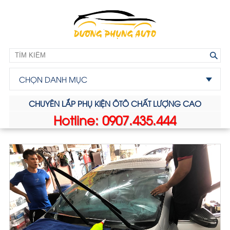
CHỌN DANH MỤC
CHUYÊN LẮP PHỤ KIỆN ÔTÔ CHẤT LƯỢNG CAO
Hotline: 0907.435.444