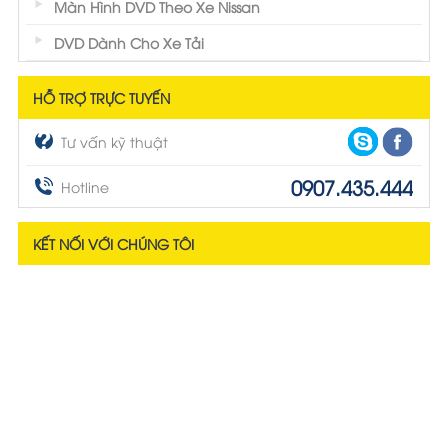
Màn Hình DVD Theo Xe Nissan
DVD Dành Cho Xe Tải
HỖ TRỢ TRỰC TUYẾN
Tư vấn kỹ thuật
0907.435.444
Hotline
KẾT NỐI VỚI CHÚNG TÔI