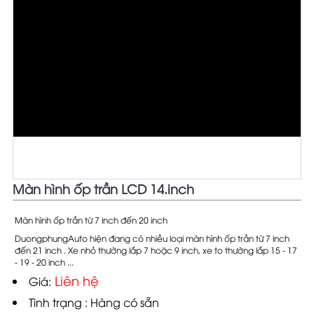
Màn hình ốp trần LCD 14.inch
Màn hình ốp trần từ 7 inch đến 20 inch
DuongphungAuto hiện đang có nhiều loại màn hình ốp trần từ 7 inch
đến 21 inch . Xe nhỏ thường lắp 7 hoặc 9 inch, xe to thường lắp 15 - 17
- 19 - 20 inch ...
Liên hệ
Giá:
Tình trạng : Hàng có sẵn