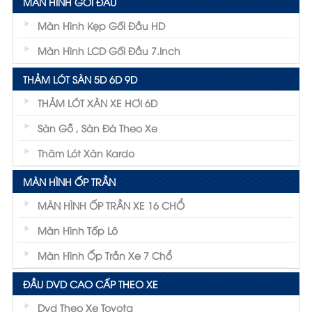
MÀN HÌNH GỐI ĐẦU
Màn Hình Kẹp Gối Đầu HD
Màn Hình LCD Gối Đầu 7.inch
THẢM LÓT SÀN 5D 6D 9D
THẢM LÓT XÀN XE HƠI 6D
Sàn Gỗ , Sàn Đá Theo Xe
Thãm Lót Xàn Kardo
MÀN HÌNH ỐP TRẦN
MÀN HÌNH ỐP TRẦN XE 16 CHỔ
Màn Hình Tốp Lô
Màn Hình Ốp Trần Xe 7 Chổ
ĐẦU DVD CAO CẤP THEO XE
Dvd Theo Xe Toyota