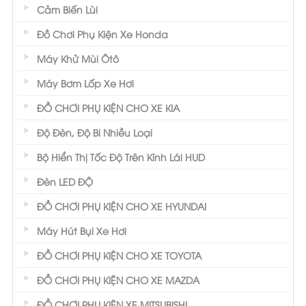
Cảm Biến Lùi
Đồ Chơi Phụ Kiện Xe Honda
Máy Khử Mùi Ôtô
Máy Bơm Lốp Xe Hơi
ĐỒ CHƠI PHỤ KIỆN CHO XE KIA
Độ Đèn, Độ Bi Nhiều Loại
Bộ Hiển Thị Tốc Độ Trên Kính Lái HUD
Đèn LED ĐỘ
ĐỒ CHƠI PHỤ KIỆN CHO XE HYUNDAI
Máy Hút Bụi Xe Hơi
ĐỒ CHƠI PHỤ KIỆN CHO XE TOYOTA
ĐỒ CHƠI PHỤ KIỆN CHO XE MAZDA
ĐỒ CHƠI PHỤ KIỆN XE MITSUBISHI