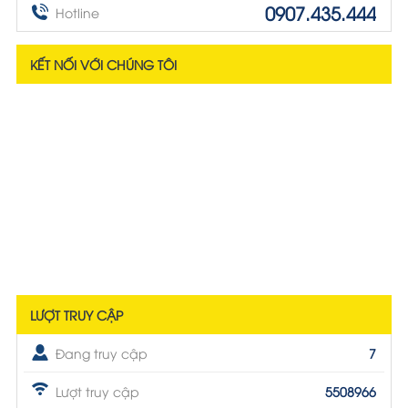
0907.435.444
Hotline
KẾT NỐI VỚI CHÚNG TÔI
LƯỢT TRUY CẬP
Đang truy cập
7
Lượt truy cập
5508966