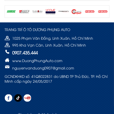
TRANG TRÍ Ô TÔ DƯƠNG PHỤNG AUTO
1025 Phạm Văn Đồng, Linh Xuân, Hồ Chí Minh
995 Kha Vạn Cân, Linh Xuân, Hồ Chí Minh
0907.435.444
www.DuongPhungAuto.com
nguyenvanduong0907@gmail.com
GCNDKHKD số: 41Q8022831 do UBND TP Thủ Đức, TP. Hồ Chí
Minh cấp ngày 24/05/2017