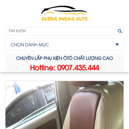
CHỌN DANH MỤC
CHUYÊN LẮP PHỤ KIỆN ÔTÔ CHẤT LƯỢNG CAO
Hotline: 0907.435.444