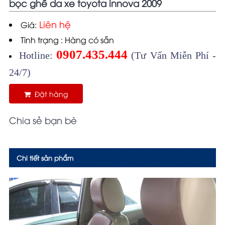
bọc ghế da xe toyota innova 2009
Liên hệ
Giá:
Tình trạng : Hàng có sẵn
0907.435.444
Hotline:
(Tư Vấn Miễn Phí -
24/7)
Đặt hàng
Chia sẻ bạn bè
Chi tiết sản phẩm