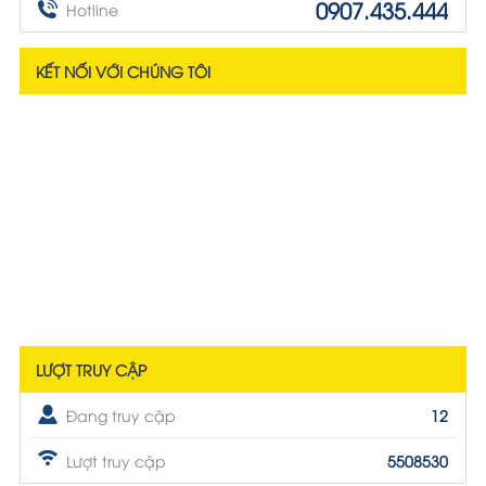
0907.435.444
Hotline
KẾT NỐI VỚI CHÚNG TÔI
LƯỢT TRUY CẬP
Đang truy cập
12
Lượt truy cập
5508530