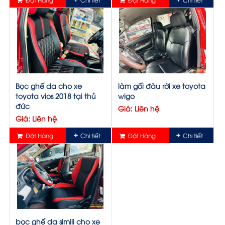
Bọc ghế da cho xe
làm gối đàu rời xe toyota
toyota vios 2018 tại thủ
wigo
đức
Giá: Liên hệ
Giá: Liên hệ
Đặt Hàng
Chi tiết
Đặt Hàng
Chi tiết
bọc ghế da simili cho xe