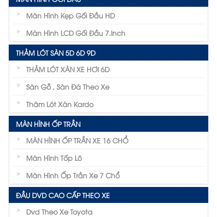
Màn Hình Kẹp Gối Đầu HD
Màn Hình LCD Gối Đầu 7.inch
THẢM LÓT SÀN 5D 6D 9D
THẢM LÓT XÀN XE HƠI 6D
Sàn Gỗ , Sàn Đá Theo Xe
Thãm Lót Xàn Kardo
MÀN HÌNH ỐP TRẦN
MÀN HÌNH ỐP TRẦN XE 16 CHỔ
Màn Hình Tốp Lô
Màn Hình Ốp Trần Xe 7 Chổ
ĐẦU DVD CAO CẤP THEO XE
Dvd Theo Xe Toyota