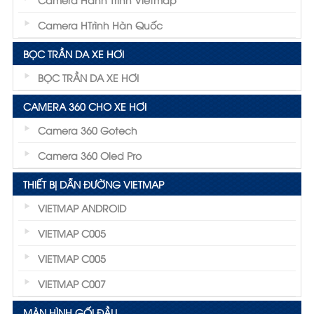
Camera HTrình Hàn Quốc
BỌC TRẦN DA XE HƠI
BỌC TRẦN DA XE HƠI
CAMERA 360 CHO XE HƠI
Camera 360 Gotech
Camera 360 Oled Pro
THIẾT BỊ DẪN ĐƯỜNG VIETMAP
VIETMAP ANDROID
VIETMAP C005
VIETMAP C005
VIETMAP C007
MÀN HÌNH GỐI ĐẦU