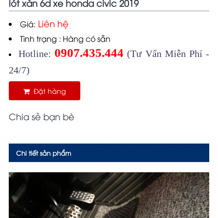
lót xàn 6d xe honda civic 2019
Liên hệ
Giá:
Tình trạng : Hàng có sẵn
0907.435.444
Hotline:
(Tư Vấn Miễn Phí -
24/7)
Đặt hàng
Chia sẻ bạn bè
Chi tiết sản phẩm