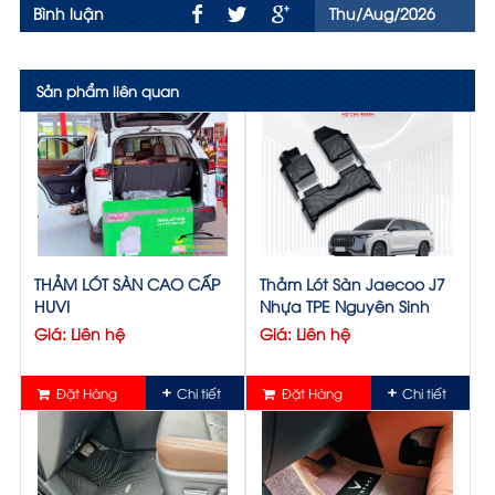
Bình luận
Thu/Aug/2026
Sản phẩm liên quan
THẢM LÓT SÀN CAO CẤP
Thảm Lót Sàn Jaecoo J7
HUVI
Nhựa TPE Nguyên Sinh
Giá: Liên hệ
Giá: Liên hệ
Đặt Hàng
Chi tiết
Đặt Hàng
Chi tiết