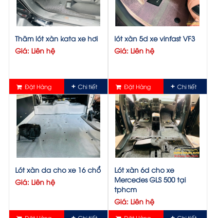
Thãm lót xàn kata xe hơi
lót xàn 5d xe vinfast VF3
Giá: Liên hệ
Giá: Liên hệ
Đặt Hàng
Chi tiết
Đặt Hàng
Chi tiết
Lót xàn da cho xe 16 chổ
Lót xàn 6d cho xe
Mercedes GLS 500 tại
Giá: Liên hệ
tphcm
Giá: Liên hệ
Đặt Hàng
Chi tiết
Đặt Hàng
Chi tiết