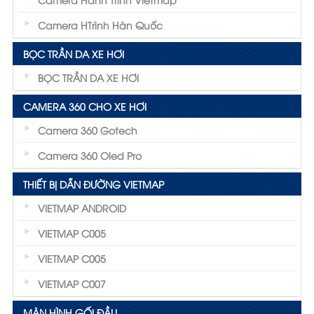
Camera HTrình Hàn Quốc
BỌC TRẦN DA XE HƠI
BỌC TRẦN DA XE HƠI
CAMERA 360 CHO XE HƠI
Camera 360 Gotech
Camera 360 Oled Pro
THIẾT BỊ DẪN ĐƯỜNG VIETMAP
VIETMAP ANDROID
VIETMAP C005
VIETMAP C005
VIETMAP C007
MÀN HÌNH GỐI ĐẦU