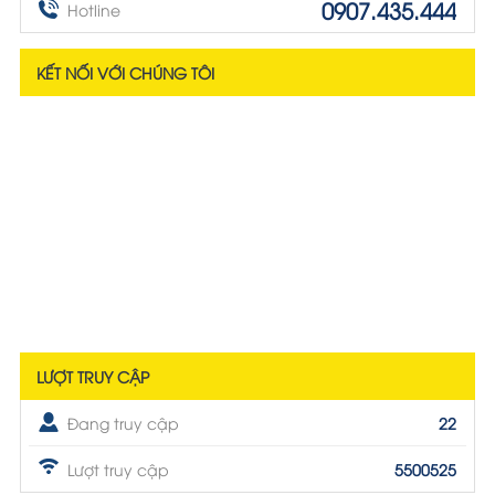
0907.435.444
Hotline
KẾT NỐI VỚI CHÚNG TÔI
LƯỢT TRUY CẬP
Đang truy cập
22
Lượt truy cập
5500525