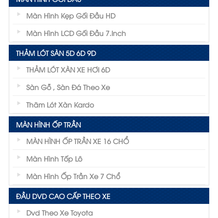
Màn Hình Kẹp Gối Đầu HD
Màn Hình LCD Gối Đầu 7.inch
THẢM LÓT SÀN 5D 6D 9D
THẢM LÓT XÀN XE HƠI 6D
Sàn Gỗ , Sàn Đá Theo Xe
Thãm Lót Xàn Kardo
MÀN HÌNH ỐP TRẦN
MÀN HÌNH ỐP TRẦN XE 16 CHỔ
Màn Hình Tốp Lô
Màn Hình Ốp Trần Xe 7 Chổ
ĐẦU DVD CAO CẤP THEO XE
Dvd Theo Xe Toyota