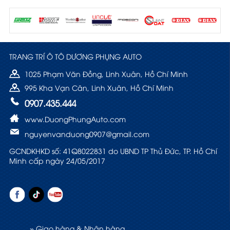
TRANG TRÍ Ô TÔ DƯƠNG PHỤNG AUTO
1025 Phạm Văn Đồng, Linh Xuân, Hồ Chí Minh
995 Kha Vạn Cân, Linh Xuân, Hồ Chí Minh
0907.435.444
www.DuongPhungAuto.com
nguyenvanduong0907@gmail.com
GCNDKHKD số: 41Q8022831 do UBND TP Thủ Đức, TP. Hồ Chí
Minh cấp ngày 24/05/2017
» Giao hàng & Nhận hàng