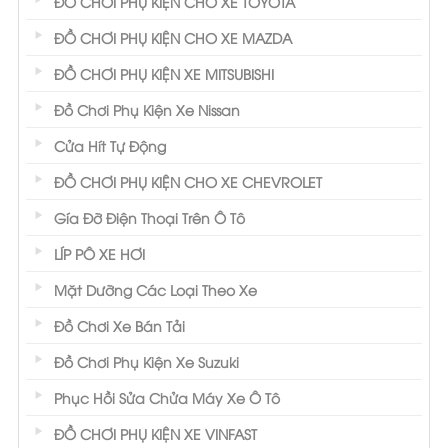
ĐỒ CHƠI PHỤ KIỆN CHO XE TOYOTA
ĐỒ CHƠI PHỤ KIỆN CHO XE MAZDA
ĐỒ CHƠI PHỤ KIỆN XE MITSUBISHI
Đồ Chơi Phụ Kiện Xe Nissan
Cửa Hít Tự Động
ĐỒ CHƠI PHỤ KIỆN CHO XE CHEVROLET
Gía Đỡ Điện Thoại Trên Ô Tô
LÍP PÔ XE HƠI
Mặt Dưỡng Các Loại Theo Xe
Đồ Chơi Xe Bán Tải
Đồ Chơi Phụ Kiện Xe Suzuki
Phục Hồi Sửa Chửa Máy Xe Ô Tô
ĐỒ CHƠI PHỤ KIỆN XE VINFAST