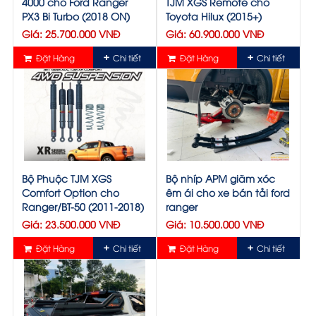
4000 cho Ford Ranger
TJM XGS Remote cho
PX3 Bi Turbo (2018 ON)
Toyota Hilux (2015+)
Giá: 25.700.000 VNĐ
Giá: 60.900.000 VNĐ
Đặt Hàng
Chi tiết
Đặt Hàng
Chi tiết
Bộ Phuộc TJM XGS
Bộ nhíp APM giãm xóc
Comfort Option cho
êm ái cho xe bán tải ford
Ranger/BT-50 (2011-2018)
ranger
Giá: 23.500.000 VNĐ
Giá: 10.500.000 VNĐ
Đặt Hàng
Chi tiết
Đặt Hàng
Chi tiết