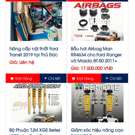
Nâng cấp nội thất Ford
Bầu hơi Airbag Man
Transit 2019 tại Thủ Đức
RR4634 cho Ford Ranger
và Mazda BT-50 2011+
Giá: Liên hệ
Giá: 17.500.000 VNĐ
Đặt Hàng
Chi tiết
Đặt Hàng
Chi tiết
Bộ Phuộc TJM XGS Series
Giảm xóc hiệu năng cao