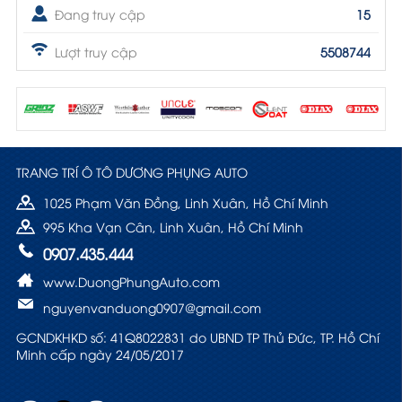
Đang truy cập
15
Lượt truy cập
5508744
TRANG TRÍ Ô TÔ DƯƠNG PHỤNG AUTO
1025 Phạm Văn Đồng, Linh Xuân, Hồ Chí Minh
995 Kha Vạn Cân, Linh Xuân, Hồ Chí Minh
0907.435.444
www.DuongPhungAuto.com
nguyenvanduong0907@gmail.com
GCNDKHKD số: 41Q8022831 do UBND TP Thủ Đức, TP. Hồ Chí
Minh cấp ngày 24/05/2017