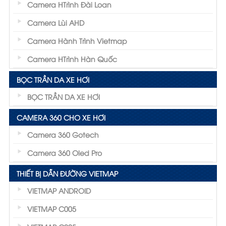
Camera HTrình Đài Loan
Camera Lùi AHD
Camera Hành Trình Vietmap
Camera HTrình Hàn Quốc
BỌC TRẦN DA XE HƠI
BỌC TRẦN DA XE HƠI
CAMERA 360 CHO XE HƠI
Camera 360 Gotech
Camera 360 Oled Pro
THIẾT BỊ DẪN ĐƯỜNG VIETMAP
VIETMAP ANDROID
VIETMAP C005