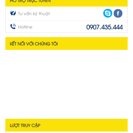
HỖ TRỢ TRỰC TUYẾN
Tư vấn kỹ thuật
0907.435.444
Hotline
KẾT NỐI VỚI CHÚNG TÔI
LƯỢT TRUY CẬP