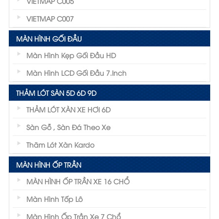
VIETMAP C005
VIETMAP C007
MÀN HÌNH GỐI ĐẦU
Màn Hình Kẹp Gối Đầu HD
Màn Hình LCD Gối Đầu 7.inch
THẢM LÓT SÀN 5D 6D 9D
THẢM LÓT XÀN XE HƠI 6D
Sàn Gỗ , Sàn Đá Theo Xe
Thãm Lót Xàn Kardo
MÀN HÌNH ỐP TRẦN
MÀN HÌNH ỐP TRẦN XE 16 CHỔ
Màn Hình Tốp Lô
Màn Hình Ốp Trần Xe 7 Chổ