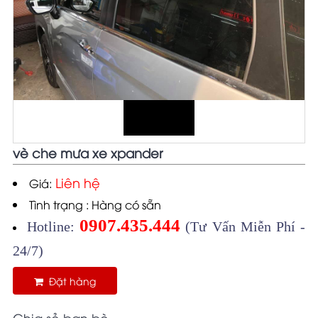
vè che mưa xe xpander
Liên hệ
Giá:
Tình trạng : Hàng có sẵn
0907.435.444
Hotline:
(Tư Vấn Miễn Phí -
24/7)
Đặt hàng
Chia sẻ bạn bè