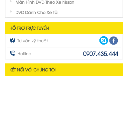
Màn Hình DVD Theo Xe Nissan
DVD Dành Cho Xe Tải
HỖ TRỢ TRỰC TUYẾN
Tư vấn kỹ thuật
0907.435.444
Hotline
KẾT NỐI VỚI CHÚNG TÔI