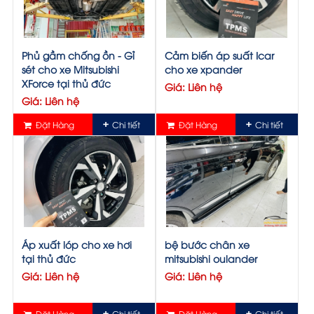
Phủ gầm chống ồn - Gỉ
Cảm biến áp suất Icar
sét cho xe Mitsubishi
cho xe xpander
XForce tại thủ đức
Giá: Liên hệ
Giá: Liên hệ
Đặt Hàng
Chi tiết
Đặt Hàng
Chi tiết
Áp xuất lóp cho xe hơi
bệ bước chân xe
tại thủ đức
mitsubishi oulander
Giá: Liên hệ
Giá: Liên hệ
Đặt Hàng
Chi tiết
Đặt Hàng
Chi tiết