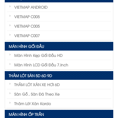
VIETMAP ANDROID
VIETMAP C005
VIETMAP C005
VIETMAP C007
MÀN HÌNH GỐI ĐẦU
Màn Hình Kẹp Gối Đầu HD
Màn Hình LCD Gối Đầu 7.inch
THẢM LÓT SÀN 5D 6D 9D
THẢM LÓT XÀN XE HƠI 6D
Sàn Gỗ , Sàn Đá Theo Xe
Thãm Lót Xàn Kardo
MÀN HÌNH ỐP TRẦN