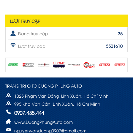
LƯỢT TRUY CẬP
Đang truy cập
35
Lượt truy cập
5501610
TRANG TRÍ Ô TÔ DƯƠNG PHỤNG AUTO
1025 Phạm Văn Đồng, Linh Xuân, Hồ Chí Minh
995 Kha Vạn Cân, Linh Xuân, Hồ Chí Minh
0907.435.444
www.DuongPhungAuto.com
nguyenvanduong0907@gmail.com