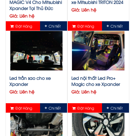
MAGIC V4 Cho Mitsubishi
xe Mitsubishi TRITON 2024
Xpander Tại Thủ Đức
Giá: Liên hệ
Giá: Liên hệ
Đặt Hàng
Chi tiết
Đặt Hàng
Chi tiết
Led trần sao cho xe
Led nội thất Led Pro+
Xpander
Magic cho xe Xpander
Giá: Liên hệ
Giá: Liên hệ
Đặt Hàng
Chi tiết
Đặt Hàng
Chi tiết