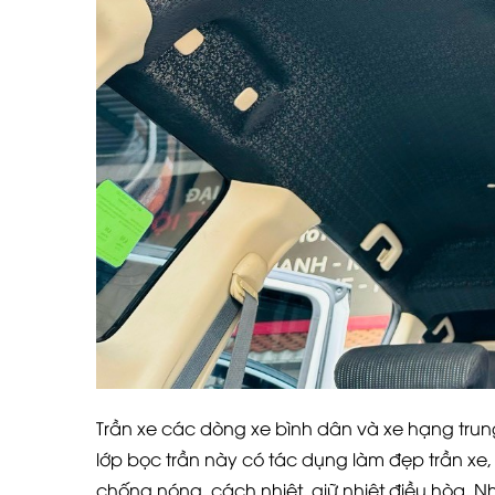
Trần xe các dòng xe bình dân và xe hạng trun
lớp bọc trần này có tác dụng làm đẹp trần xe
chống nóng, cách nhiệt, giữ nhiệt điều hòa. N