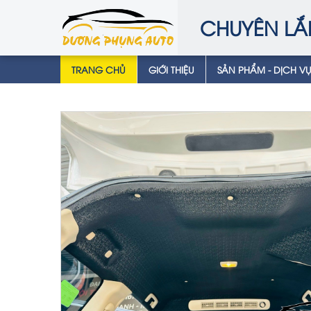
CHUYÊN LẮ
TRANG CHỦ
GIỚI THIỆU
SẢN PHẨM - DỊCH V