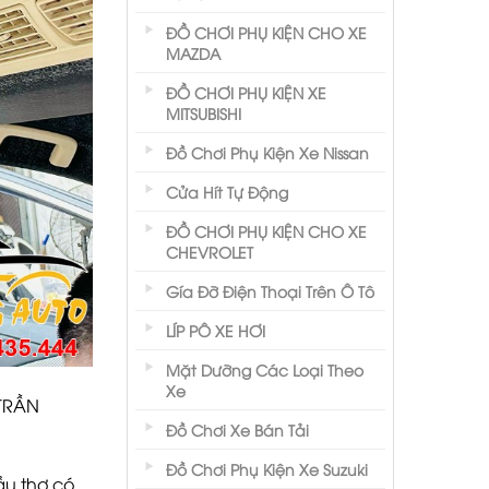
ĐỒ CHƠI PHỤ KIỆN CHO XE
MAZDA
ĐỒ CHƠI PHỤ KIỆN XE
MITSUBISHI
Đồ Chơi Phụ Kiện Xe Nissan
Cửa Hít Tự Động
ĐỒ CHƠI PHỤ KIỆN CHO XE
CHEVROLET
Gía Đỡ Điện Thoại Trên Ô Tô
LÍP PÔ XE HƠI
Mặt Dưỡng Các Loại Theo
Xe
 TRẦN
Đồ Chơi Xe Bán Tải
Đồ Chơi Phụ Kiện Xe Suzuki
ầu thợ có