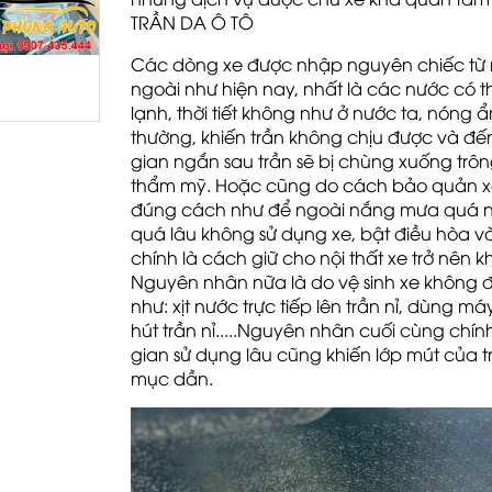
TRẦN DA Ô TÔ
Các dòng xe được nhập nguyên chiếc từ
ngoài như hiện nay, nhất là các nước có thờ
lạnh, thời tiết không như ở nước ta, nóng 
thường, khiến trần không chịu được và đến
gian ngắn sau trần sẽ bị chùng xuống trôn
thẩm mỹ. Hoặc cũng do cách bảo quản 
đúng cách như để ngoài nắng mưa quá n
quá lâu không sử dụng xe, bật điều hòa 
chính là cách giữ cho nội thất xe trở nên k
Nguyên nhân nữa là do vệ sinh xe không
như: xịt nước trực tiếp lên trần nỉ, dùng má
hút trần nỉ.....Nguyên nhân cuối cùng chính
gian sử dụng lâu cũng khiến lớp mút của t
mục dần.