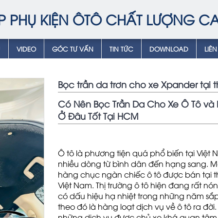
P PHỤ KIỆN ÔTÔ CHẤT LƯỢNG C
Ụ
VIDEO
GÓC TƯ VẤN
TIN TỨC
DOWNLOAD
LIÊN
Bọc trần da trơn cho xe Xpander tại 
Có Nên Bọc Trần Da Cho Xe Ô Tô và 
Ở Đâu Tốt Tại HCM
Ô tô là phương tiện quá phổ biến tại Việt 
nhiều dòng từ bình dân đến hạng sang. 
hàng chục ngàn chiếc ô tô được bán tại th
Việt Nam. Thị trường ô tô hiện đang rất n
có dấu hiệu hạ nhiệt trong những năm sắp 
theo đó là hàng loạt dịch vụ về ô tô ra đời
những dịch vụ được chủ xe khá quan tâm