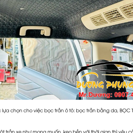
ợc lựa chọn cho việc bọc trần ô tô: bọc trần bằng da, BỌC
t trần xe như mong muốn, keo bền với thời gian thì yêu c