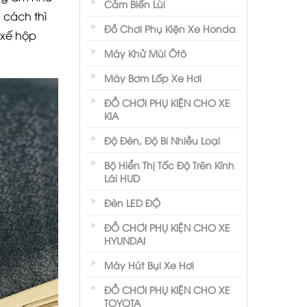
Cảm Biến Lùi
 cách thì
Đồ Chơi Phụ Kiện Xe Honda
 xế hộp
Máy Khử Mùi Ôtô
Máy Bơm Lốp Xe Hơi
ĐỒ CHƠI PHỤ KIỆN CHO XE
KIA
Độ Đèn, Độ Bi Nhiều Loại
Bộ Hiển Thị Tốc Độ Trên Kính
Lái HUD
Đèn LED ĐỘ
ĐỒ CHƠI PHỤ KIỆN CHO XE
HYUNDAI
Máy Hút Bụi Xe Hơi
ĐỒ CHƠI PHỤ KIỆN CHO XE
TOYOTA