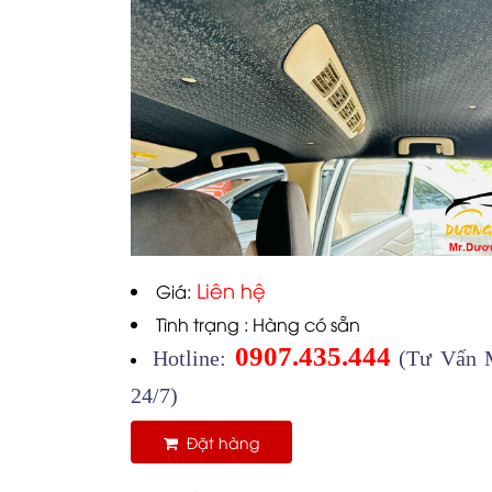
Liên hệ
Giá:
Tình trạng : Hàng có sẵn
0907.435.444
Hotline:
(Tư Vấn M
24/7)
Đặt hàng