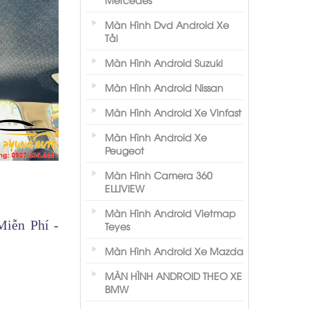
Màn Hình Dvd Android Xe
Tải
Màn Hình Android Suzuki
Màn Hình Android Nissan
Màn Hình Android Xe Vinfast
Màn Hình Android Xe
Peugeot
Màn Hình Camera 360
ELLIVIEW
Màn Hình Android Vietmap
iễn Phí -
Teyes
Màn Hình Android Xe Mazda
MÀN HÌNH ANDROID THEO XE
BMW