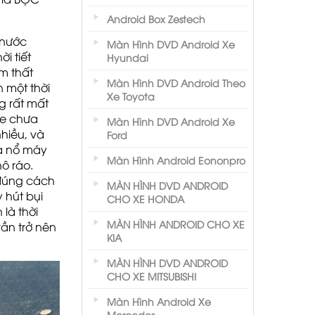
Android Box Zestech
 nước
Màn Hình DVD Android Xe
i tiết
Hyundai
ẩm thất
Màn Hình DVD Android Theo
 một thời
Xe Toyota
g rất mất
xe chưa
Màn Hình DVD Android Xe
hiều, và
Ford
và nổ máy
Màn Hình Android Eononpro
hô ráo.
 đúng cách
MÀN HÌNH DVD ANDROID
y hút bụi
CHO XE HONDA
 là thời
MÀN HÌNH ANDROID CHO XE
rần trở nên
KIA
MÀN HÌNH DVD ANDROID
CHO XE MITSUBISHI
Màn Hình Android Xe
Mercedes