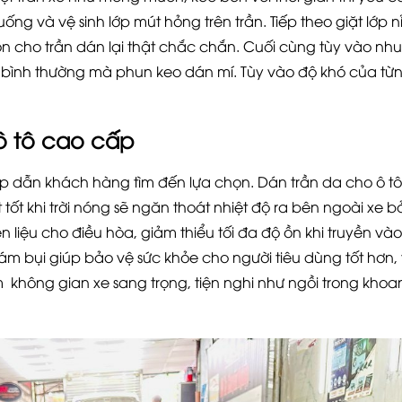
ống và vệ sinh lớp mút hỏng trên trần. Tiếp theo giặt lớp nỉ
non cho trần dán lại thật chắc chắn. Cuối cùng tùy vào nh
ỉ bình thường mà phun keo dán mí. Tùy vào độ khó của từ
ô tô cao cấp
p dẫn khách hàng tìm đến lựa chọn. Dán trần da cho ô t
tốt khi trời nóng sẽ ngăn thoát nhiệt độ ra bên ngoài xe
ên liệu cho điều hòa, giảm thiểu tối đa độ ồn khi truyền vào
ám bụi giúp bảo vệ sức khỏe cho người tiêu dùng tốt hơn, 
không gian xe sang trọng, tiện nghi như ngồi trong khoa