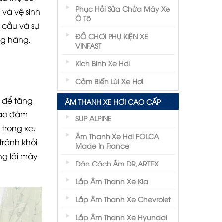
Phục Hồi Sửa Chửa Máy Xe
 và vệ sinh
Ô Tô
u cầu và sự
ĐỒ CHƠI PHỤ KIỆN XE
ng hãng,
VINFAST
Kích Bình Xe Hơi
Cảm Biến Lùi Xe Hơi
ô để tăng
ÂM THANH XE HƠI CAO CẤP
 bảo đảm
SUP ALPINE
 trong xe.
Âm Thanh Xe Hơi FOLCA
tránh khỏi
Made In France
ng lái máy
Dán Cách Âm DR,ARTEX
Lắp Âm Thanh Xe Kia
Lắp Âm Thanh Xe Chevrolet
Lắp Âm Thanh Xe Hyundai