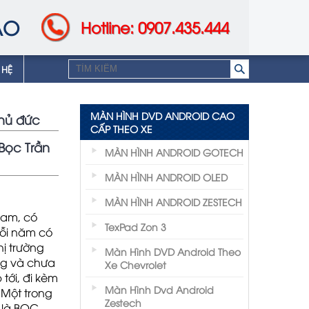
AO
Hotline: 0907.435.444
 HỆ
MÀN HÌNH DVD ANDROID CAO
thủ đức
CẤP THEO XE
Bọc Trần
MÀN HÌNH ANDROID GOTECH
MÀN HÌNH ANDROID OLED
MÀN HÌNH ANDROID ZESTECH
Nam, có
TexPad Zon 3
Mỗi năm có
ị trường
Màn Hình DVD Android Theo
óng và chưa
Xe Chevrolet
tới, đi kèm
Màn Hình Dvd Android
. Một trong
Zestech
 là BỌC