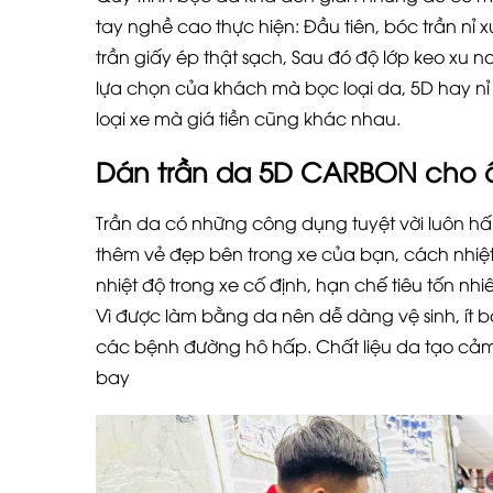
tay nghề cao thực hiện: Đầu tiên, bóc trần nỉ xu
trần giấy ép thật sạch, Sau đó độ lớp keo xu 
lựa chọn của khách mà bọc loại da, 5D hay n
loại xe mà giá tiền cũng khác nhau.
Dán trần da 5D CARBON cho 
Trần da có những công dụng tuyệt vời luôn hấ
thêm vẻ đẹp bên trong xe của bạn, cách nhiệt 
nhiệt độ trong xe cố định, hạn chế tiêu tốn nhi
Vì được làm bằng da nên dễ dàng vệ sinh, ít b
các bệnh đường hô hấp. Chất liệu da tạo cảm 
bay