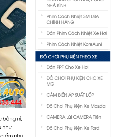
NHÀ KÍNH
Phim Cách Nhiệt 3M USA
CHÍNH HÃNG
Dán Phim Cách Nhiệt Xe Hơi
Phim Cách Nhiệt KoreAuni
ĐỒ CHƠI PHỤ KIỆN THEO XE
Dán PPF Cho Xe Hơi
ĐỒ CHƠI PHỤ KIỆN CHO XE
MG
CẢM BIẾN ÁP SUẤT LỐP
Đồ Chơi Phụ Kiện Xe Mazda
CAMERA Lùi CAMERA Tiến
 bằng nỉ,
a như
Đồ Chơi Phụ Kiện Xe Ford
óng ẩm như