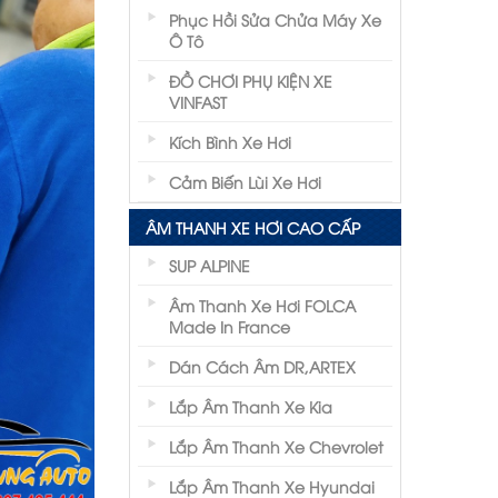
Phục Hồi Sửa Chửa Máy Xe
Ô Tô
ĐỒ CHƠI PHỤ KIỆN XE
VINFAST
Kích Bình Xe Hơi
Cảm Biến Lùi Xe Hơi
ÂM THANH XE HƠI CAO CẤP
SUP ALPINE
Âm Thanh Xe Hơi FOLCA
Made In France
Dán Cách Âm DR,ARTEX
Lắp Âm Thanh Xe Kia
Lắp Âm Thanh Xe Chevrolet
Lắp Âm Thanh Xe Hyundai