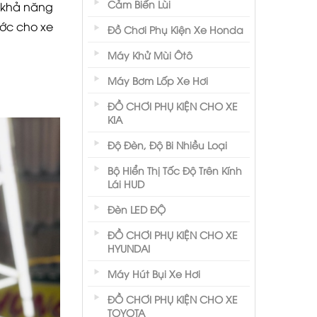
Cảm Biến Lùi
, khả năng
ước cho xe
Đồ Chơi Phụ Kiện Xe Honda
Máy Khử Mùi Ôtô
Máy Bơm Lốp Xe Hơi
ĐỒ CHƠI PHỤ KIỆN CHO XE
KIA
Độ Đèn, Độ Bi Nhiều Loại
Bộ Hiển Thị Tốc Độ Trên Kính
Lái HUD
Đèn LED ĐỘ
ĐỒ CHƠI PHỤ KIỆN CHO XE
HYUNDAI
Máy Hút Bụi Xe Hơi
ĐỒ CHƠI PHỤ KIỆN CHO XE
TOYOTA