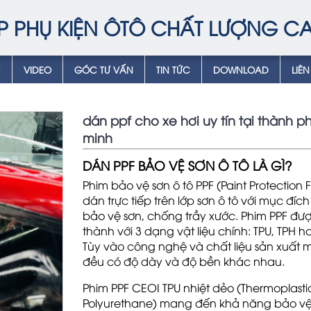
P PHỤ KIỆN ÔTÔ CHẤT LƯỢNG C
Ụ
VIDEO
GÓC TƯ VẤN
TIN TỨC
DOWNLOAD
LIÊN
dán ppf cho xe hơi uy tín tại thành p
minh
DÁN PPF BẢO VỆ SƠN Ô TÔ LÀ GÌ?
Phim bảo vệ sơn ô tô PPF (Paint Protection 
dán trực tiếp trên lớp sơn ô tô với mục đích
bảo vệ sơn, chống trầy xước. Phim PPF đư
thành với 3 dạng vật liệu chính: TPU, TPH 
Tùy vào công nghệ và chất liệu sản xuất m
đều có độ dày và độ bền khác nhau.
Phim PPF CEOI TPU nhiệt dẻo (Thermoplasti
Polyurethane) mang đến khả năng bảo v