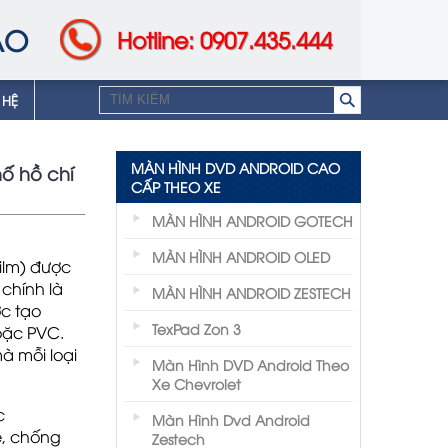
AO
Hotline: 0907.435.444
 HỆ
MÀN HÌNH DVD ANDROID CAO
hố hồ chí
CẤP THEO XE
MÀN HÌNH ANDROID GOTECH
MÀN HÌNH ANDROID OLED
Film) được
 chính là
MÀN HÌNH ANDROID ZESTECH
ợc tạo
TexPad Zon 3
hoặc PVC.
à mỗi loại
Màn Hình DVD Android Theo
Xe Chevrolet
c
Màn Hình Dvd Android
ệ, chống
Zestech