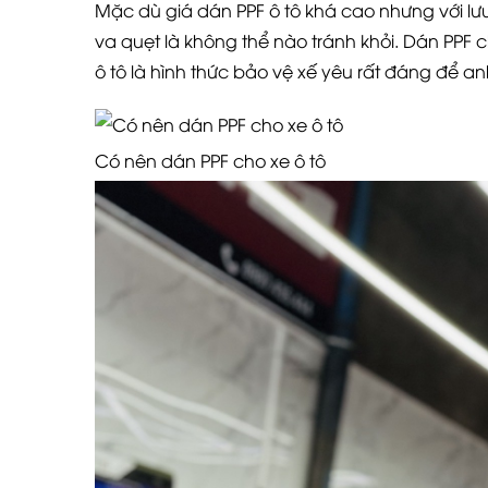
Mặc dù giá dán PPF ô tô khá cao nhưng với lư
va quẹt là không thể nào tránh khỏi. Dán PPF
ô tô là hình thức bảo vệ xế yêu rất đáng để 
Có nên dán PPF cho xe ô tô