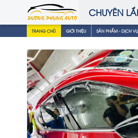
CHUYÊN LẮ
TRANG CHỦ
GIỚI THIỆU
SẢN PHẨM - DỊCH V