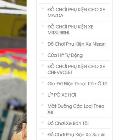
ĐỒ CHƠI PHỤ KIỆN CHO XE
MAZDA
ĐỒ CHƠI PHỤ KIỆN XE
MITSUBISHI
Đồ Chơi Phụ Kiện Xe Nissan
Cửa Hít Tự Động
ĐỒ CHƠI PHỤ KIỆN CHO XE
CHEVROLET
Gía Đỡ Điện Thoại Trên Ô Tô
LÍP PÔ XE HƠI
Mặt Dưỡng Các Loại Theo
Xe
Đồ Chơi Xe Bán Tải
Đồ Chơi Phụ Kiện Xe Suzuki