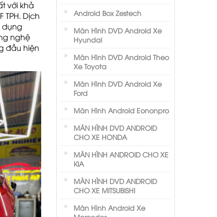
t với khả
Android Box Zestech
F TPH. Dịch
ử dụng
Màn Hình DVD Android Xe
ông nghệ
Hyundai
ng đầu hiện
Màn Hình DVD Android Theo
Xe Toyota
Màn Hình DVD Android Xe
Ford
Màn Hình Android Eononpro
MÀN HÌNH DVD ANDROID
CHO XE HONDA
MÀN HÌNH ANDROID CHO XE
KIA
MÀN HÌNH DVD ANDROID
CHO XE MITSUBISHI
Màn Hình Android Xe
Mercedes