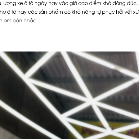
u lượng xe ô tô ngày nay vào giờ cao điểm khá đông đúc
 cho ô tô hay các sản phẩm có khả năng tự phục hồi vết x
anh em cân nhắc.