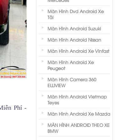
Màn Hình Dvd Android Xe
Tải
Màn Hình Android Suzuki
Màn Hình Android Nissan
Màn Hình Android Xe Vinfast
Màn Hình Android Xe
Peugeot
Màn Hình Camera 360
ELLIVIEW
Màn Hình Android Vietmap
Teyes
iễn Phí -
Màn Hình Android Xe Mazda
MÀN HÌNH ANDROID THEO XE
BMW