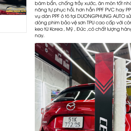
bám bẩn, chống trầy xước, ăn mòn tốt nhấ
năng tự phục hồi, hơn hẳn PPF PVC hay PP
vụ dán PPF ô tô tại DUONGPHUNG AUTO s
dòng phim bảo vệ sơn TPU cao cấp với c
keo từ Korea , Mỹ , Đức ,có chất lượng hà
nay.