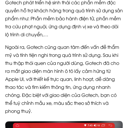
Gotech phát triển hệ sinh thái các phần mềm độc
quyền hỗ trợ khách hàng trong quá trình sử dụng sản
phẩm như: Phần mềm bảo hành điện tử, phần mềm
tra cứu phạt nguội, ứng dụng định vị xe và theo dõi
lộ trình di chuyển,…
Ngoài ra, Gotech cũng quan tâm đến vấn đề thẩm
mỹ và tính tiện nghi trong quá trình sử dụng. Sau khi
thu thập thói quen của người dùng, Gotech đã cho
ra mắt giao diện màn hình ô tô lấy cảm hứng từ
Apple UI, với thiết kế trực quan, linh hoạt, dễ dàng
thao tác và tìm kiếm thông tin, ứng dụng nhanh
chóng. Đặc biệt với giao diện của Gotech, bạn có
thể tuỳ chỉnh mẫu xe, màu sắc theo sở thích và
phong thuỷ.