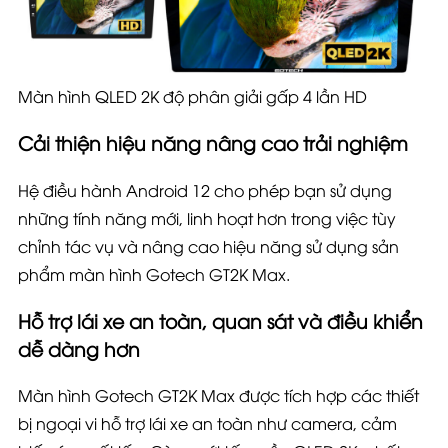
Màn hình QLED 2K độ phân giải gấp 4 lần HD
Cải thiện hiệu năng nâng cao trải nghiệm
Hệ điều hành Android 12 cho phép bạn sử dụng
những tính năng mới, linh hoạt hơn trong việc tùy
chỉnh tác vụ và nâng cao hiệu năng sử dụng sản
phẩm
màn hình
Gotech GT2K
Max
.
Hỗ trợ lái xe an toàn, quan sát và điều khiển
dễ dàng hơn
Màn hình Gotech GT2K
Max
được tích hợp các thiết
bị ngoại vi hỗ trợ lái xe an toàn như camera, cảm