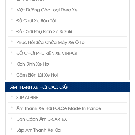
Mặt Dưỡng Các Loại Theo Xe
Đồ Chơi Xe Bán Tải
Đồ Chơi Phụ Kiện Xe Suzuki
Phục Hồi Sửa Chửa Máy Xe Ô Tô
ĐỒ CHƠI PHỤ KIỆN XE VINFAST
Kích Bình Xe Hơi
Cảm Biến Lùi Xe Hơi
ÂM THANH XE HƠI CAO CẤP
SUP ALPINE
Âm Thanh Xe Hơi FOLCA Made In France
Dán Cách Âm DR,ARTEX
Lắp Âm Thanh Xe Kia