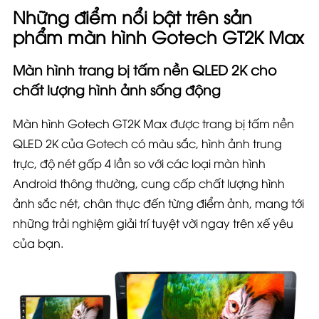
Những điểm nổi bật trên sản
phẩm màn hình Gotech GT2K Max
Màn hình trang bị tấm nền QLED 2K cho
chất lượng hình ảnh sống động
Màn hình Gotech GT2K
Max
được trang bị tấm nền
QLED 2K của Gotech có màu sắc, hình ảnh trung
trực, độ nét gấp 4 lần so với các loại màn hình
Android thông thường, cung cấp chất lượng hình
ảnh sắc nét, chân thực đến từng điểm ảnh, mang tới
những trải nghiệm giải trí tuyệt vời ngay trên xế yêu
của bạn.