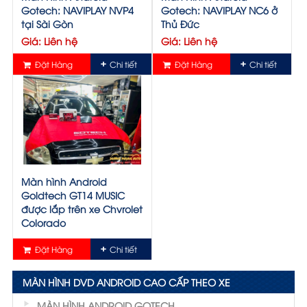
Gotech: NAVIPLAY NVP4
Gotech: NAVIPLAY NC6 ở
tại Sài Gòn
Thủ Đức
Giá: Liên hệ
Giá: Liên hệ
Đặt Hàng
Chi tiết
Đặt Hàng
Chi tiết
Màn hình Android
Goldtech GT14 MUSIC
được lắp trên xe Chvrolet
Colorado
Giá: Liên hệ
Đặt Hàng
Chi tiết
MÀN HÌNH DVD ANDROID CAO CẤP THEO XE
MÀN HÌNH ANDROID GOTECH