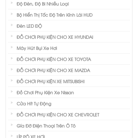
Độ Đèn, Độ Bi Nhiều Loại
Bộ Hiển Thị Tốc Độ Trên Kính Lái HUD
Đèn LED ĐỘ
ĐỒ CHƠI PHỤ KIỆN CHO XE HYUNDAI
Máy Hút Bụi Xe Hơi
ĐỒ CHƠI PHỤ KIỆN CHO XE TOYOTA
ĐỒ CHƠI PHỤ KIỆN CHO XE MAZDA
ĐỒ CHƠI PHỤ KIỆN XE MITSUBISHI
Đồ Chơi Phụ Kiện Xe Nissan
Cửa Hít Tự Động
ĐỒ CHƠI PHỤ KIỆN CHO XE CHEVROLET
Gía Đỡ Điện Thoại Trên Ô Tô
LÍP PÔ XE HƠI