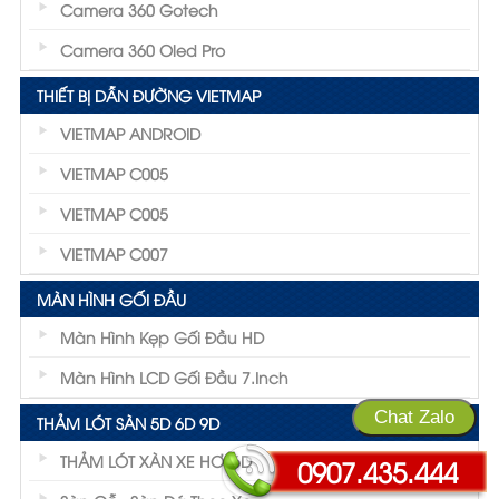
Camera 360 Gotech
Camera 360 Oled Pro
THIẾT BỊ DẪN ĐƯỜNG VIETMAP
VIETMAP ANDROID
VIETMAP C005
VIETMAP C005
VIETMAP C007
MÀN HÌNH GỐI ĐẦU
Màn Hình Kẹp Gối Đầu HD
Màn Hình LCD Gối Đầu 7.inch
Chat Zalo
THẢM LÓT SÀN 5D 6D 9D
THẢM LÓT XÀN XE HƠI 6D
0907.435.444