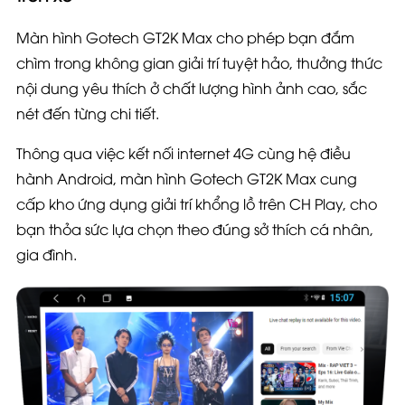
Màn hình Gotech GT2K
Max
cho phép bạn đắm
chìm trong không gian giải trí tuyệt hảo, thưởng thức
nội dung yêu thích ở chất lượng hình ảnh cao, sắc
nét đến từng chi tiết.
Thông qua việc kết nối internet 4G cùng hệ điều
hành Android, màn hình
Gotech GT2K
Max
cung
cấp kho ứng dụng giải trí khổng lồ trên CH Play, cho
bạn thỏa sức lựa chọn theo đúng sở thích cá nhân,
gia đình.