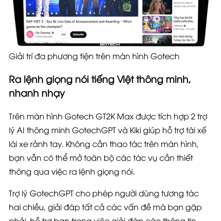
Giải trí đa phương tiện trên màn hình Gotech
Ra lệnh giọng nói tiếng Việt thông minh,
nhanh nhạy
Trên
màn hình Gotech GT2K
Max
được tích hợp 2 trợ
lý AI thông minh GotechGPT và Kiki giúp hỗ trợ tài xế
lái xe rảnh tay. Không cần thao tác trên màn hình,
bạn vẫn có thể mở toàn bộ các tác vụ cần thiết
thông qua việc ra lệnh giọng nói.
Trợ lý GotechGPT cho phép người dùng tương tác
hai chiều, giải đáp tất cả các vấn đề mà bạn gặp
phải, hỗ trợ bạn trong việc giải đáp các thông tin