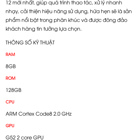
12 mới nhất, giúp quá trình thao tác, xử lý nhanh
nhạy, cải thiện hiệu năng sử dụng, hứa hẹn sẽ là sản
phẩm nổi bật trong phân khúc và được đông đảo
khách hàng tin tưởng lựa chọn.
THÔNG SỐ KỸ THUẬT
RAM
8GB
ROM
128GB
CPU
ARM Cortex Code8 2.0 GHz
GPU
G52 2 core GPU