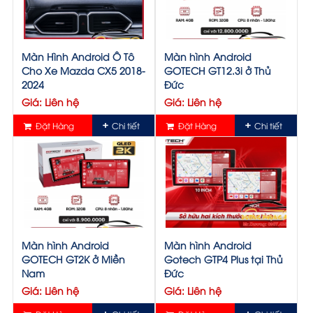
Màn Hình Android Ô Tô
Màn hình Android
Cho Xe Mazda CX5 2018-
GOTECH GT12.3i ở Thủ
2024
Đức
Giá: Liên hệ
Giá: Liên hệ
Đặt Hàng
Chi tiết
Đặt Hàng
Chi tiết
Màn hình Android
Màn hình Android
GOTECH GT2K ở Miền
Gotech GTP4 Plus tại Thủ
Nam
Đức
Giá: Liên hệ
Giá: Liên hệ