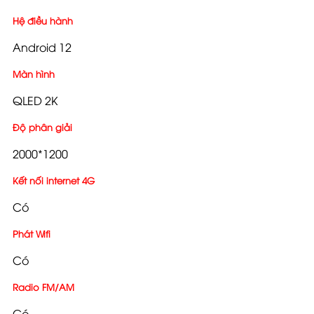
Hệ điều hành
Android 12
Màn hình
QLED 2K
Độ phân giải
2000*1200
Kết nối internet 4G
Có
Phát Wifi
Có
Radio FM/AM
Có