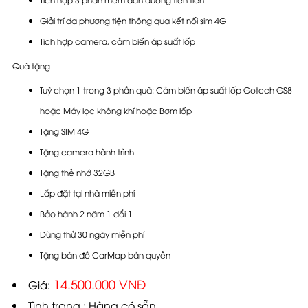
Giải trí đa phương tiện thông qua kết nối sim 4G
Tích hợp camera, cảm biến áp suất lốp
Quà tặng
Tuỳ chọn 1 trong 3 phần quà: Cảm biến áp suất lốp Gotech GS8
hoặc Máy lọc không khí hoặc Bơm lốp
Tặng SIM 4G
Tặng camera hành trình
Tặng thẻ nhớ 32GB
Lắp đặt tại nhà miễn phí
Bảo hành 2 năm 1 đổi 1
Dùng thử 30 ngày miễn phí
Tặng bản đồ CarMap bản quyền
14.500.000 VNĐ
Giá:
Tình trạng : Hàng có sẵn