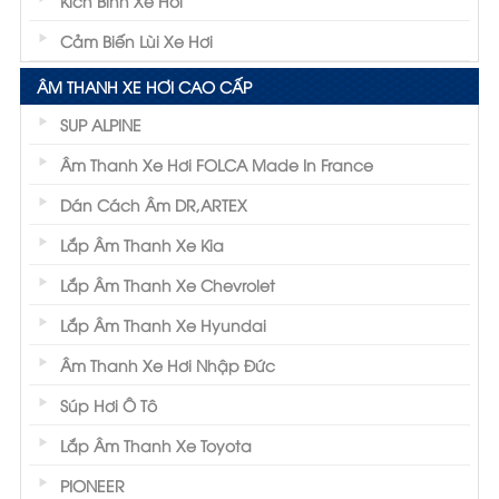
Kích Bình Xe Hơi
Cảm Biến Lùi Xe Hơi
ÂM THANH XE HƠI CAO CẤP
SUP ALPINE
Âm Thanh Xe Hơi FOLCA Made In France
Dán Cách Âm DR,ARTEX
Lắp Âm Thanh Xe Kia
Lắp Âm Thanh Xe Chevrolet
Lắp Âm Thanh Xe Hyundai
Âm Thanh Xe Hơi Nhập Đức
Súp Hơi Ô Tô
Lắp Âm Thanh Xe Toyota
PIONEER