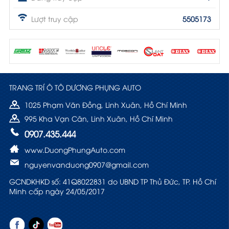
Lượt truy cập
5505173
TRANG TRÍ Ô TÔ DƯƠNG PHỤNG AUTO
1025 Phạm Văn Đồng, Linh Xuân, Hồ Chí Minh
995 Kha Vạn Cân, Linh Xuân, Hồ Chí Minh
0907.435.444
www.DuongPhungAuto.com
nguyenvanduong0907@gmail.com
GCNDKHKD số: 41Q8022831 do UBND TP Thủ Đức, TP. Hồ Chí
Minh cấp ngày 24/05/2017