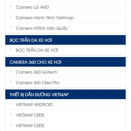
Camera Lùi AHD
Camera Hành Trình Vietmap
Camera HTrình Hàn Quốc
BỌC TRẦN DA XE HƠI
BỌC TRẦN DA XE HƠI
CAMERA 360 CHO XE HƠI
Camera 360 Gotech
Camera 360 Oled Pro
THIẾT BỊ DẪN ĐƯỜNG VIETMAP
VIETMAP ANDROID
VIETMAP C005
VIETMAP C005