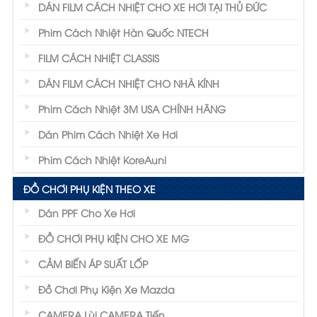
DÁN FILM CÁCH NHIỆT CHO XE HƠI TẠI THỦ ĐỨC
Phim Cách Nhiệt Hàn Quốc NTECH
FILM CÁCH NHIỆT CLASSIS
DÁN FILM CÁCH NHIỆT CHO NHÀ KÍNH
Phim Cách Nhiệt 3M USA CHÍNH HÃNG
Dán Phim Cách Nhiệt Xe Hơi
Phim Cách Nhiệt KoreAuni
ĐỒ CHƠI PHỤ KIỆN THEO XE
Dán PPF Cho Xe Hơi
ĐỒ CHƠI PHỤ KIỆN CHO XE MG
CẢM BIẾN ÁP SUẤT LỐP
Đồ Chơi Phụ Kiện Xe Mazda
CAMERA Lùi CAMERA Tiến