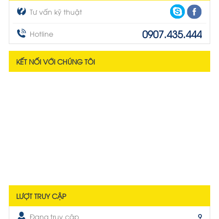
Tư vấn kỹ thuật
0907.435.444
Hotline
KẾT NỐI VỚI CHÚNG TÔI
LƯỢT TRUY CẬP
Đang truy cập
9