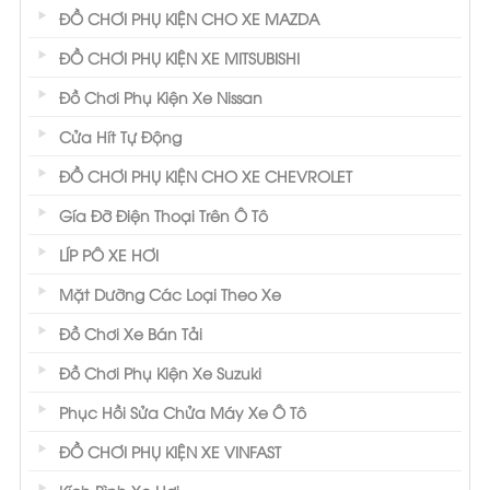
ĐỒ CHƠI PHỤ KIỆN CHO XE MAZDA
ĐỒ CHƠI PHỤ KIỆN XE MITSUBISHI
Đồ Chơi Phụ Kiện Xe Nissan
Cửa Hít Tự Động
ĐỒ CHƠI PHỤ KIỆN CHO XE CHEVROLET
Gía Đỡ Điện Thoại Trên Ô Tô
LÍP PÔ XE HƠI
Mặt Dưỡng Các Loại Theo Xe
Đồ Chơi Xe Bán Tải
Đồ Chơi Phụ Kiện Xe Suzuki
Phục Hồi Sửa Chửa Máy Xe Ô Tô
ĐỒ CHƠI PHỤ KIỆN XE VINFAST