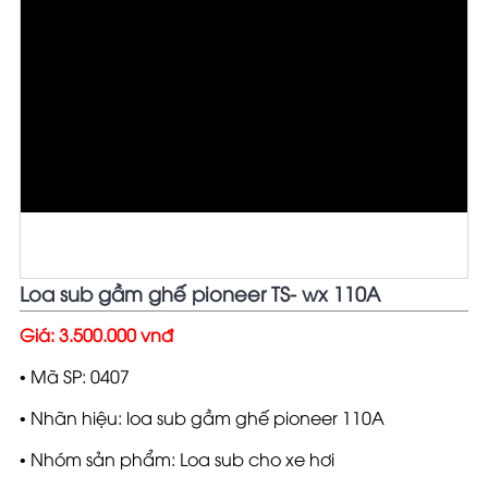
Loa sub gầm ghế pioneer TS- wx 110A
Giá:
3.500.000 vnđ
• Mã SP:
0407
• Nhãn hiệu:
loa sub gầm ghế pioneer 110A
• Nhóm sản phẩm:
Loa sub cho xe hơi