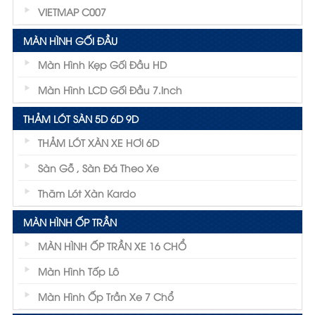
VIETMAP C007
MÀN HÌNH GỐI ĐẦU
Màn Hình Kẹp Gối Đầu HD
Màn Hình LCD Gối Đầu 7.inch
THẢM LÓT SÀN 5D 6D 9D
THẢM LÓT XÀN XE HƠI 6D
Sàn Gỗ , Sàn Đá Theo Xe
Thãm Lót Xàn Kardo
MÀN HÌNH ỐP TRẦN
MÀN HÌNH ỐP TRẦN XE 16 CHỔ
Màn Hình Tốp Lô
Màn Hình Ốp Trần Xe 7 Chổ