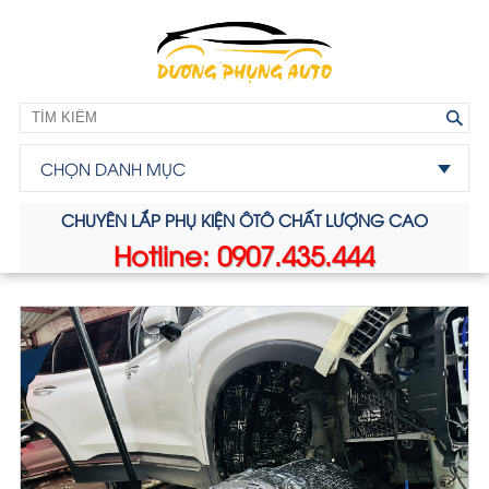
CHỌN DANH MỤC
CHUYÊN LẮP PHỤ KIỆN ÔTÔ CHẤT LƯỢNG CAO
Hotline: 0907.435.444