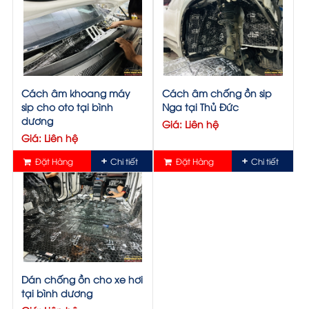
Cách âm khoang máy
Cách âm chống ồn sip
sip cho oto tại bình
Nga tại Thủ Đức
dương
Giá: Liên hệ
Giá: Liên hệ
Đặt Hàng
Chi tiết
Đặt Hàng
Chi tiết
Dán chống ồn cho xe hơi
tại bình dương