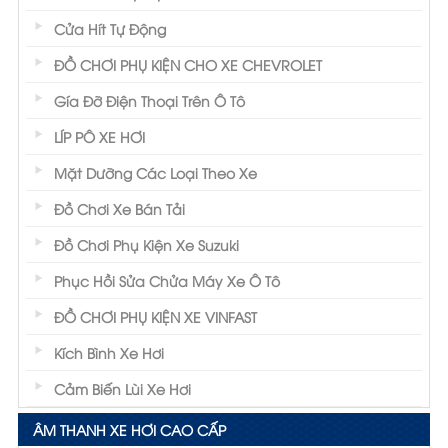
Cửa Hít Tự Động
ĐỒ CHƠI PHỤ KIỆN CHO XE CHEVROLET
Gía Đỡ Điện Thoại Trên Ô Tô
LÍP PÔ XE HƠI
Mặt Dưỡng Các Loại Theo Xe
Đồ Chơi Xe Bán Tải
Đồ Chơi Phụ Kiện Xe Suzuki
Phục Hồi Sửa Chửa Máy Xe Ô Tô
ĐỒ CHƠI PHỤ KIỆN XE VINFAST
Kích Bình Xe Hơi
Cảm Biến Lùi Xe Hơi
ÂM THANH XE HƠI CAO CẤP