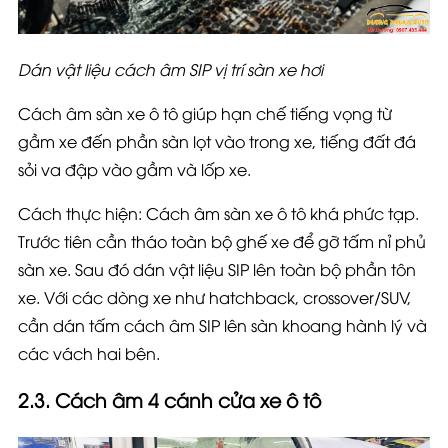
Dán vật liệu cách âm SIP vị trí sàn xe hơi
Cách âm sàn xe ô tô giúp hạn chế tiếng vọng từ
gầm xe đến phần sàn lọt vào trong xe, tiếng đất đá
sỏi va đập vào gầm và lốp xe.
Cách thực hiện: Cách âm sàn xe ô tô khá phức tạp.
Trước tiên cần tháo toàn bộ ghế xe để gỡ tấm nỉ phủ
sàn xe. Sau đó dán vật liệu SIP lên toàn bộ phần tôn
xe. Với các dòng xe như hatchback, crossover/SUV,
cần dán tấm cách âm SIP lên sàn khoang hành lý và
các vách hai bên.
2.3. Cách âm 4 cánh cửa xe ô tô