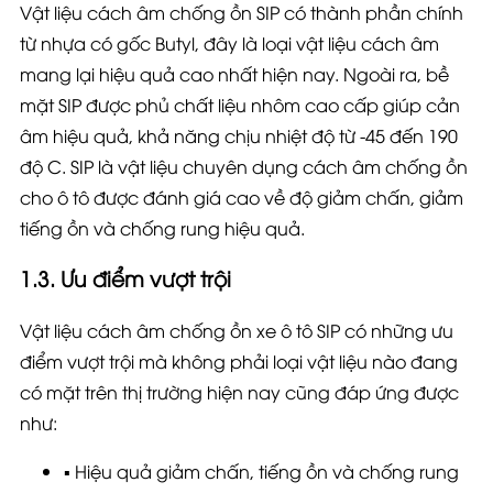
Vật liệu cách âm chống ồn SIP có thành phần chính
từ nhựa có gốc Butyl, đây là loại vật liệu cách âm
mang lại hiệu quả cao nhất hiện nay. Ngoài ra, bề
mặt SIP được phủ chất liệu nhôm cao cấp giúp cản
âm hiệu quả, khả năng chịu nhiệt độ từ -45 đến 190
độ C. SIP là vật liệu chuyên dụng cách âm chống ồn
cho ô tô được đánh giá cao về độ giảm chấn, giảm
tiếng ồn và chống rung hiệu quả.
1.3. Ưu điểm vượt trội
Vật liệu cách âm chống ồn xe ô tô SIP có những ưu
điểm vượt trội mà không phải loại vật liệu nào đang
có mặt trên thị trường hiện nay cũng đáp ứng được
như:
▪️ Hiệu quả giảm chấn, tiếng ồn và chống rung