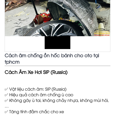
Cách âm chống ồn hốc bánh cho oto tại
tphcm
Cách Âm Xe Hơi SIP (Russia)
✅ Vật liệu cách âm: SIP (Russia)
✅ Hiệu quả cách âm chống ù cao
✅ Không gây ù tai, không chảy nhựa, không mùi hôi,
…
✅ Tăng tính đằm chắc cho xe