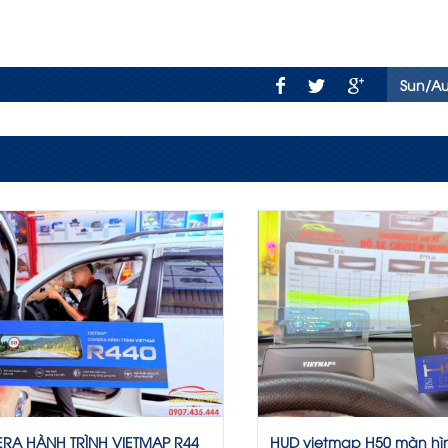
Sun/A
RA HÀNH TRÌNH VIETMAP R44
HUD vietmap H50 màn hìn