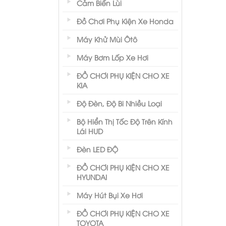
Cảm Biến Lùi
Đồ Chơi Phụ Kiện Xe Honda
Máy Khử Mùi Ôtô
Máy Bơm Lốp Xe Hơi
ĐỒ CHƠI PHỤ KIỆN CHO XE
KIA
Độ Đèn, Độ Bi Nhiều Loại
Bộ Hiển Thị Tốc Độ Trên Kính
Lái HUD
Đèn LED ĐỘ
ĐỒ CHƠI PHỤ KIỆN CHO XE
HYUNDAI
Máy Hút Bụi Xe Hơi
ĐỒ CHƠI PHỤ KIỆN CHO XE
TOYOTA