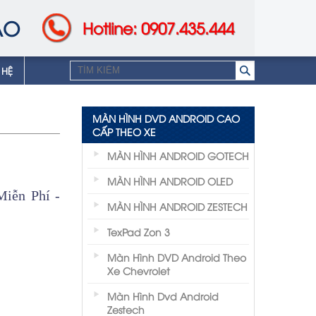
AO
Hotline: 0907.435.444
 HỆ
MÀN HÌNH DVD ANDROID CAO
CẤP THEO XE
MÀN HÌNH ANDROID GOTECH
MÀN HÌNH ANDROID OLED
iễn Phí -
MÀN HÌNH ANDROID ZESTECH
TexPad Zon 3
Màn Hình DVD Android Theo
Xe Chevrolet
Màn Hình Dvd Android
Zestech