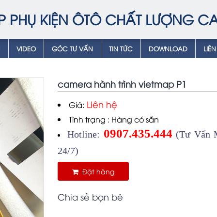
P PHỤ KIỆN ÔTÔ CHẤT LƯỢNG C
Ụ
VIDEO
GÓC TƯ VẤN
TIN TỨC
DOWNLOAD
LIÊN
camera hành trình vietmap P1
Liên hệ
Giá:
Tình trạng : Hàng có sẵn
0907.435.444
Hotline:
(Tư Vấn M
24/7)
Đặt hàng
Chia sẻ bạn bè