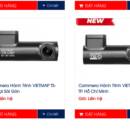
T HÀNG
ĐẶT HÀNG
Chi tiết
ra Hành Trình VIETMAP TS-
Cammera Hành Trình VIE
ại Sài Gòn
TP. Hồ Chí Minh
Liên hệ
Giá: Liên hệ
T HÀNG
ĐẶT HÀNG
Chi tiết