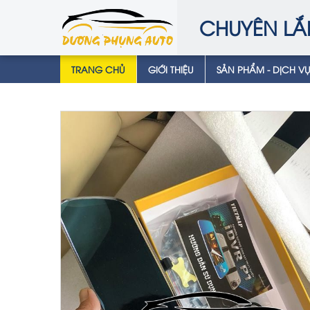
CHUYÊN LẮ
TRANG CHỦ
GIỚI THIỆU
SẢN PHẨM - DỊCH V