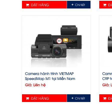
ĐẶT HÀNG
ĐẶ
Chi tiết
Camera hành trình VIETMAP
Camme
SpeedMap M1 tại Miền Nam
C9P t
Giá: Liên hệ
Giá: 
ĐẶT HÀNG
ĐẶ
Chi tiết