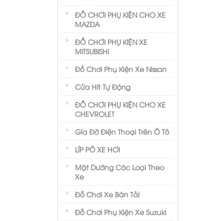
ĐỒ CHƠI PHỤ KIỆN CHO XE
MAZDA
ĐỒ CHƠI PHỤ KIỆN XE
MITSUBISHI
Đồ Chơi Phụ Kiện Xe Nissan
Cửa Hít Tự Động
ĐỒ CHƠI PHỤ KIỆN CHO XE
CHEVROLET
Gía Đỡ Điện Thoại Trên Ô Tô
LÍP PÔ XE HƠI
Mặt Dưỡng Các Loại Theo
Xe
Đồ Chơi Xe Bán Tải
Đồ Chơi Phụ Kiện Xe Suzuki