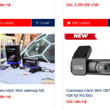
Liên hệ
Giá: 3.290.000 VNĐ
T HÀNG
ĐẶT HÀNG
Chi tiết
ra hành trình vietmap M2
Cammera hành trình VIET
H2K tại Thủ Đức
Liên hệ
Giá: Liên hệ