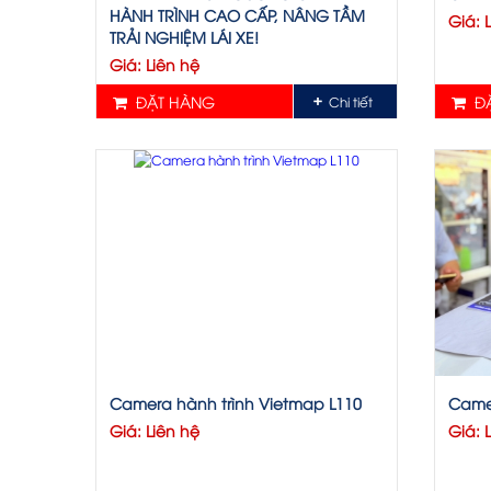
HÀNH TRÌNH CAO CẤP, NÂNG TẦM
Giá: 
TRẢI NGHIỆM LÁI XE!
Giá: Liên hệ
ĐẶT HÀNG
ĐẶ
Chi tiết
Camera hành trình Vietmap L110
Came
Giá: Liên hệ
Giá: 