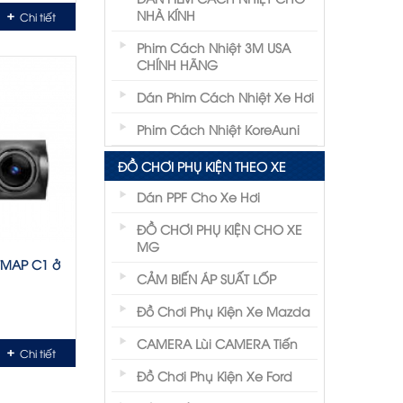
NHÀ KÍNH
Chi tiết
Phim Cách Nhiệt 3M USA
CHÍNH HÃNG
Dán Phim Cách Nhiệt Xe Hơi
Phim Cách Nhiệt KoreAuni
ĐỒ CHƠI PHỤ KIỆN THEO XE
Dán PPF Cho Xe Hơi
ĐỒ CHƠI PHỤ KIỆN CHO XE
MG
TMAP C1 ở
CẢM BIẾN ÁP SUẤT LỐP
Đồ Chơi Phụ Kiện Xe Mazda
CAMERA Lùi CAMERA Tiến
Chi tiết
Đồ Chơi Phụ Kiện Xe Ford