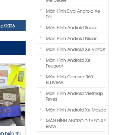
Màn Hình Dvd Android Xe
Tải
ug/2026
Màn Hình Android Suzuki
Màn Hình Android Nissan
Màn Hình Android Xe Vinfast
Màn Hình Android Xe
Peugeot
Màn Hình Camera 360
ELLIVIEW
Màn Hình Android Vietmap
Teyes
Màn Hình Android Xe Mazda
MÀN HÌNH ANDROID THEO XE
BMW
h hiển thị