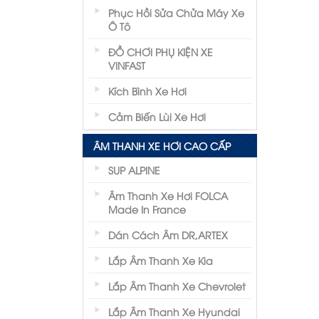
Phục Hồi Sửa Chửa Máy Xe
Ô Tô
ĐỒ CHƠI PHỤ KIỆN XE
VINFAST
Kích Bình Xe Hơi
Cảm Biến Lùi Xe Hơi
ÂM THANH XE HƠI CAO CẤP
SUP ALPINE
Âm Thanh Xe Hơi FOLCA
Made In France
Dán Cách Âm DR,ARTEX
Lắp Âm Thanh Xe Kia
Lắp Âm Thanh Xe Chevrolet
Lắp Âm Thanh Xe Hyundai