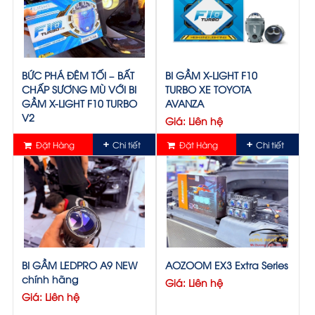
BỨC PHÁ ĐÊM TỐI – BẤT
BI GẦM X-LIGHT F10
CHẤP SƯƠNG MÙ VỚI BI
TURBO XE TOYOTA
GẦM X-LIGHT F10 TURBO
AVANZA
V2
Giá: Liên hệ
Giá: Liên hệ
Đặt Hàng
Chi tiết
Đặt Hàng
Chi tiết
BI GẦM LEDPRO A9 NEW
AOZOOM EX3 Extra Series
chính hãng
Giá: Liên hệ
Giá: Liên hệ