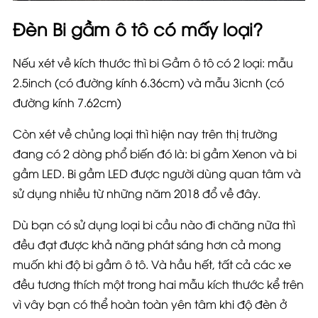
Đèn Bi gầm ô tô có mấy loại?
Nếu xét về kích thước thì bi Gầm ô tô có 2 loại: mẫu
2.5inch (có đường kính 6.36cm) và mẫu 3icnh (có
đường kính 7.62cm)
Còn xét về chủng loại thì hiện nay trên thị trường
đang có 2 dòng phổ biến đó là: bi gầm Xenon và bi
gầm LED. Bi gầm LED được người dùng quan tâm và
sử dụng nhiều từ những năm 2018 đổ về đây.
Dù bạn có sử dụng loại bi cầu nào đi chăng nữa thì
đều đạt được khả năng phát sáng hơn cả mong
muốn khi độ bi gầm ô tô. Và hầu hết, tất cả các xe
đều tương thích một trong hai mẫu kích thước kể trên
vì vây bạn có thể hoàn toàn yên tâm khi độ đèn ở