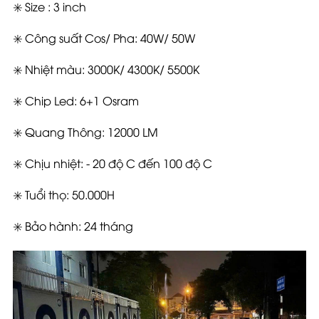
✳️ Size : 3 inch
✳️ Công suất Cos/ Pha: 40W/ 50W
✳️ Nhiệt màu: 3000K/ 4300K/ 5500K
✳️ Chip Led: 6+1 Osram
✳️ Quang Thông: 12000 LM
✳️ Chịu nhiệt: - 20 độ C đến 100 độ C
✳️ Tuổi thọ: 50.000H
✳️ Bảo hành: 24 tháng