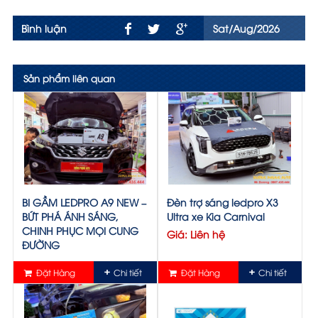
Bình luận
Sat/Aug/2026
Sản phẩm liên quan
BI GẦM LEDPRO A9 NEW –
Đèn trợ sáng ledpro X3
BỨT PHÁ ÁNH SÁNG,
Ultra xe Kia Carnival
CHINH PHỤC MỌI CUNG
Giá: Liên hệ
ĐƯỜNG
Giá: Liên hệ
Đặt Hàng
Chi tiết
Đặt Hàng
Chi tiết