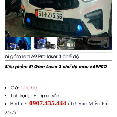
bi gầm led A9 Pro laser 3 chế độ
Siêu phẩm Bi Gầm Laser 3 chế độ màu #A9PRO
Liên hệ
Giá:
Tình trạng : Hàng có sẵn
0907.435.444
Hotline:
(Tư Vấn Miễn Phí -
24/7)