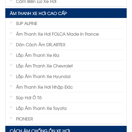
Cảm Biến Lùi Xe Hơi
ÂM THANH XE HƠI CAO CẤP
SUP ALPINE
Âm Thanh Xe Hơi FOLCA Made In France
Dán Cách Âm DR,ARTEX
Lắp Âm Thanh Xe Kia
Lắp Âm Thanh Xe Chevrolet
Lắp Âm Thanh Xe Hyundai
Âm Thanh Xe Hơi Nhập Đức
Súp Hơi Ô Tô
Lắp Âm Thanh Xe Toyota
PIONEER
CÁCH ÂM CHỐNG ỒN XE HƠI