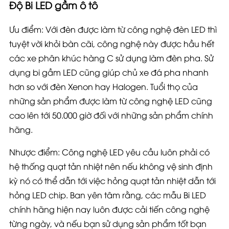
Độ Bi LED gầm ô tô
Ưu
điểm
: Với đèn được làm từ công nghệ đèn LED thì
tuyệt vời khỏi bàn cãi, công nghệ này được hầu hết
các xe phân khúc hàng C sử dụng làm đèn pha. Sử
dụng bi gầm LED cũng giúp chủ xe đá pha nhanh
hơn so với đèn Xenon hay Halogen. Tuổi thọ của
những sản phẩm được làm từ công nghệ LED cũng
cao lên tới 50.000 giờ đối với những sản phẩm chính
hãng.
Nhược điểm
: Công nghệ LED yêu cầu luôn phải có
hệ thống quạt tản nhiệt nên nếu không vệ sinh định
kỳ nó có thể dẫn tới việc hỏng quạt tản nhiệt dẫn tới
hỏng LED chip. Ban yên tâm rằng, các mẫu Bi LED
chính hãng hiện nay luôn được cải tiến công nghệ
từng ngày, và nếu bạn sử dụng sản phẩm tốt bạn