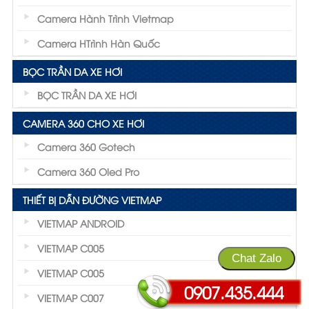
Camera Hành Trình Vietmap
Camera HTrình Hàn Quốc
BỌC TRẦN DA XE HƠI
BỌC TRẦN DA XE HƠI
CAMERA 360 CHO XE HƠI
Camera 360 Gotech
Camera 360 Oled Pro
THIẾT BỊ DẪN ĐƯỜNG VIETMAP
VIETMAP ANDROID
VIETMAP C005
Chat Zalo
VIETMAP C005
0907.435.444
VIETMAP C007