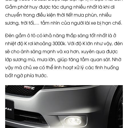
Gầm phát huy được tác dụng nhiều nhất là khi di
chuyển trong điều kiện thời tiết mưa phùn, nhiều
sương, trời tối,… tầm nhìn của người lái xe bị hạn chế.
Đèn gầm ô tô có khả năng thắp sáng tốt nhất là ở
nhiệt độ K rơi khoảng 3000k. Với độ K lớn như vậy, đèn
sẽ cho ánh sáng mạnh và xa hơn, xuyên qua được
lớp sương mù, mưa lớn, giúp tăng tầm quan sát. Nhờ
vậy mà chủ xe có thể linh hoạt xử lý các tình huống
bất ngờ phía trước.