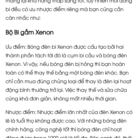
mang lại khả năng thắp sáng tốt, tuy nhiên mỗi dòng
bi đều có ưu nhược điểm riêng mà bạn cũng cần
cân nhắc như:
Bộ Bi gầm Xenon
Ưu điểm:
Bóng đèn bi Xenon được cấu tạo bởi hai
thành phần tách tời đó là cụm bi cầu và bóng đèn
Xenon. Vì vậy, nếu bóng đèn bị hỏng thì bạn hoàn
toàn có thể thay thế bằng một bóng đèn khác. Bạn
chỉ cần mua đúng chủng loại để thay là đèn lại hoạt
động bình thường trở lại. Việc thay thế và sửa chữa
cũng khá đơn giản, không mất nhiều thời gian.
Nhược điểm
: Nhược điểm lớn nhất của đèn Xenon có
lẽ là tuổi thọ không được cao. Với những bóng đèn
chính hãng, công nghệ tốt thì bóng đèn chỉ hoạt
động được trong 1000 giờ là tối đa. Bên cạnh đó, thời