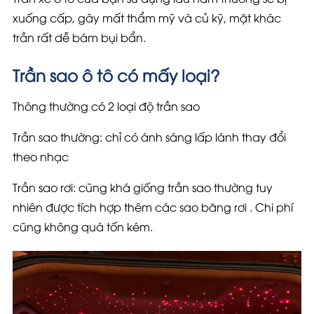
xuống cấp, gây mất thẩm mỹ và củ kỹ, mặt khác
trần rất dễ bám bụi bẩn.
Trần sao ô tô có mấy loại?
Thông thường có 2 loại độ trần sao
Trần sao thường: chỉ có ánh sáng lấp lánh thay đổi
theo nhạc
Trần sao rơi: cũng khá giống trần sao thường tuy
nhiên được tích hợp thêm các sao băng rơi . Chi phí
cũng không quá tốn kém.