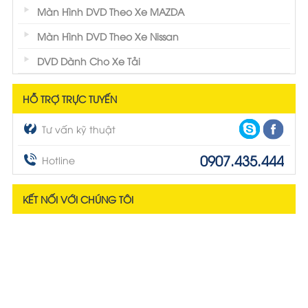
Màn Hình DVD Theo Xe MAZDA
Màn Hình DVD Theo Xe Nissan
DVD Dành Cho Xe Tải
HỖ TRỢ TRỰC TUYẾN
Tư vấn kỹ thuật
0907.435.444
Hotline
KẾT NỐI VỚI CHÚNG TÔI