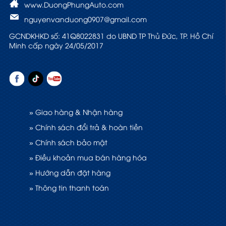
www.DuongPhungAuto.com
nguyenvanduong0907@gmail.com
GCNDKHKD số: 41Q8022831 do UBND TP Thủ Đức, TP. Hồ Chí
Minh cấp ngày 24/05/2017
» Giao hàng & Nhận hàng
» Chính sách đổi trả & hoàn tiền
» Chính sách bảo mật
» Điều khoản mua bán hàng hóa
» Hướng dẫn đặt hàng
» Thông tin thanh toán