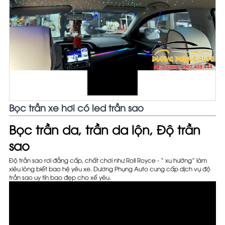
Bọc trần xe hơi có led trần sao
Bọc trần da, trần da lộn, Độ trần
sao
Độ trần sao rơi đẳng cấp, chất chơi như Roll Royce - “ xu hướng” làm
xiêu lòng biết bao hệ yêu xe. Dương Phụng Auto cung cấp dịch vụ độ
trần sao uy tín bao đẹp cho xế yêu.