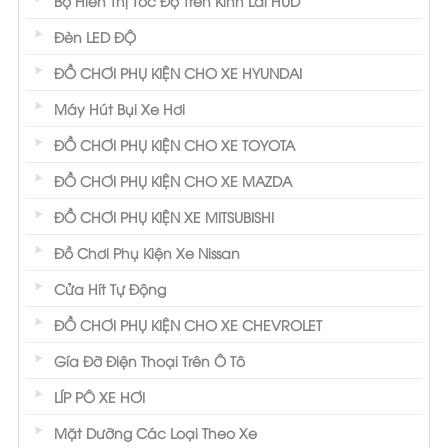
Bộ Hiển Thị Tốc Độ Trên Kính Lái HUD
Đèn LED ĐỘ
ĐỒ CHƠI PHỤ KIỆN CHO XE HYUNDAI
Máy Hút Bụi Xe Hơi
ĐỒ CHƠI PHỤ KIỆN CHO XE TOYOTA
ĐỒ CHƠI PHỤ KIỆN CHO XE MAZDA
ĐỒ CHƠI PHỤ KIỆN XE MITSUBISHI
Đồ Chơi Phụ Kiện Xe Nissan
Cửa Hít Tự Động
ĐỒ CHƠI PHỤ KIỆN CHO XE CHEVROLET
Gía Đỡ Điện Thoại Trên Ô Tô
LÍP PÔ XE HƠI
Mặt Dưỡng Các Loại Theo Xe