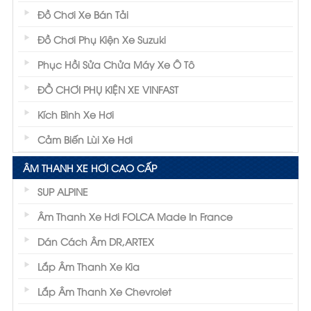
Đồ Chơi Xe Bán Tải
Đồ Chơi Phụ Kiện Xe Suzuki
Phục Hồi Sửa Chửa Máy Xe Ô Tô
ĐỒ CHƠI PHỤ KIỆN XE VINFAST
Kích Bình Xe Hơi
Cảm Biến Lùi Xe Hơi
ÂM THANH XE HƠI CAO CẤP
SUP ALPINE
Âm Thanh Xe Hơi FOLCA Made In France
Dán Cách Âm DR,ARTEX
Lắp Âm Thanh Xe Kia
Lắp Âm Thanh Xe Chevrolet