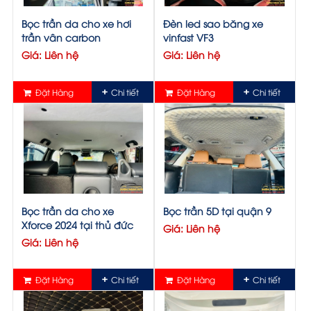
Bọc trần da cho xe hơi
Đèn led sao băng xe
trần vân carbon
vinfast VF3
Giá: Liên hệ
Giá: Liên hệ
Đặt Hàng
Chi tiết
Đặt Hàng
Chi tiết
Bọc trần da cho xe
Bọc trần 5D tại quận 9
Xforce 2024 tại thủ đức
Giá: Liên hệ
Giá: Liên hệ
Đặt Hàng
Chi tiết
Đặt Hàng
Chi tiết