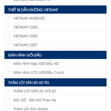
THIẾT BỊ DẪN ĐƯỜNG VIETMAP
VIETMAP ANDROID
VIETMAP C005
VIETMAP C005
VIETMAP C007
MÀN HÌNH GỐI ĐẦU
Màn Hình Kẹp Gối Đầu HD
Màn Hình LCD Gối Đầu 7.inch
THẢM LÓT SÀN 5D 6D 9D
THẢM LÓT XÀN XE HƠI 6D
Sàn Gỗ , Sàn Đá Theo Xe
Thãm Lót Xàn Kardo