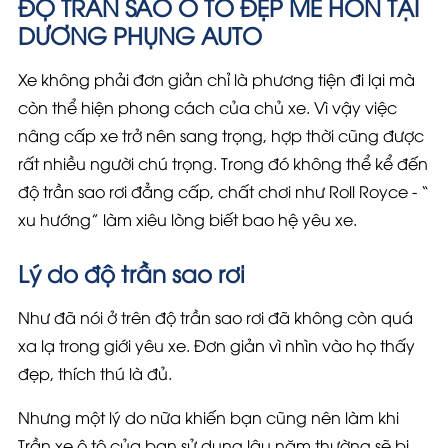
ĐỘ TRẦN SAO Ô TÔ ĐẸP MÊ HỒN TẠI
DƯƠNG PHỤNG AUTO
Xe không phải đơn giản chỉ là phương tiện đi lại mà
còn thể hiện phong cách của chủ xe. Vì vậy việc
nâng cấp xe trở nên sang trọng, hợp thời cũng được
rất nhiều người chú trọng. Trong đó không thể kể đến
độ trần sao rơi đẳng cấp, chất chơi như Roll Royce - “
xu hướng” làm xiêu lòng biết bao hệ yêu xe.
Lý do độ trần sao rơi
Như đã nói ở trên độ trần sao rơi đã không còn quá
xa lạ trong giới yêu xe. Đơn giản vì nhìn vào họ thấy
đẹp, thích thú là đủ.
Nhưng một lý do nữa khiến bạn cũng nên làm khi
Trần xe ô tô của bạn sử dụng lâu năm thường sẽ bị