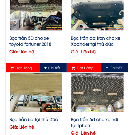
Bọc trần 5D cho xe
Bọc trần da trơn cho xe
toyota fortuner 2018
Xpander tại thủ đức
Giá: Liên hệ
Giá: Liên hệ
Đặt Hàng
Chi tiết
Đặt Hàng
Chi tiết
Bọc trần 5d tại thủ đức
Bọc trần 6d cho xe hơi
tại tphcm
Giá: Liên hệ
Giá: Liên hệ