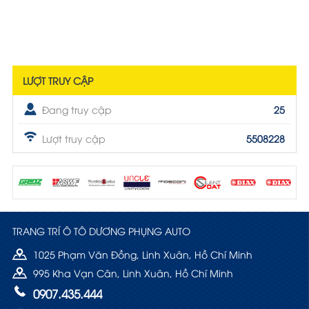
LƯỢT TRUY CẬP
Đang truy cập
25
Lượt truy cập
5508228
TRANG TRÍ Ô TÔ DƯƠNG PHỤNG AUTO
1025 Phạm Văn Đồng, Linh Xuân, Hồ Chí Minh
995 Kha Vạn Cân, Linh Xuân, Hồ Chí Minh
0907.435.444