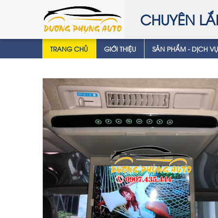
CHUYÊN LẮ
TRANG CHỦ
GIỚI THIỆU
SẢN PHẨM - DỊCH V