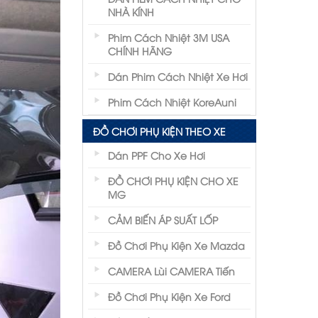
NHÀ KÍNH
Phim Cách Nhiệt 3M USA
CHÍNH HÃNG
Dán Phim Cách Nhiệt Xe Hơi
Phim Cách Nhiệt KoreAuni
ĐỒ CHƠI PHỤ KIỆN THEO XE
Dán PPF Cho Xe Hơi
ĐỒ CHƠI PHỤ KIỆN CHO XE
MG
CẢM BIẾN ÁP SUẤT LỐP
Đồ Chơi Phụ Kiện Xe Mazda
CAMERA Lùi CAMERA Tiến
Đồ Chơi Phụ Kiện Xe Ford