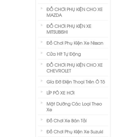
ĐỒ CHƠI PHỤ KIỆN CHO XE
MAZDA
ĐỒ CHƠI PHỤ KIỆN XE
MITSUBISHI
Đồ Chơi Phụ Kiện Xe Nissan
Cửa Hít Tự Động
ĐỒ CHƠI PHỤ KIỆN CHO XE
CHEVROLET
Gía Đỡ Điện Thoại Trên Ô Tô
LÍP PÔ XE HƠI
Mặt Dưỡng Các Loại Theo
Xe
Đồ Chơi Xe Bán Tải
Đồ Chơi Phụ Kiện Xe Suzuki