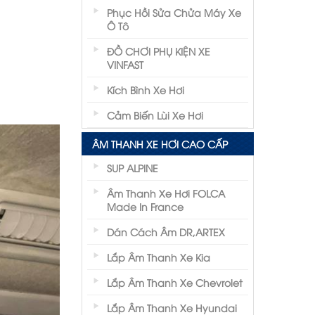
Phục Hồi Sửa Chửa Máy Xe
Ô Tô
ĐỒ CHƠI PHỤ KIỆN XE
VINFAST
Kích Bình Xe Hơi
Cảm Biến Lùi Xe Hơi
ÂM THANH XE HƠI CAO CẤP
SUP ALPINE
Âm Thanh Xe Hơi FOLCA
Made In France
Dán Cách Âm DR,ARTEX
Lắp Âm Thanh Xe Kia
Lắp Âm Thanh Xe Chevrolet
Lắp Âm Thanh Xe Hyundai