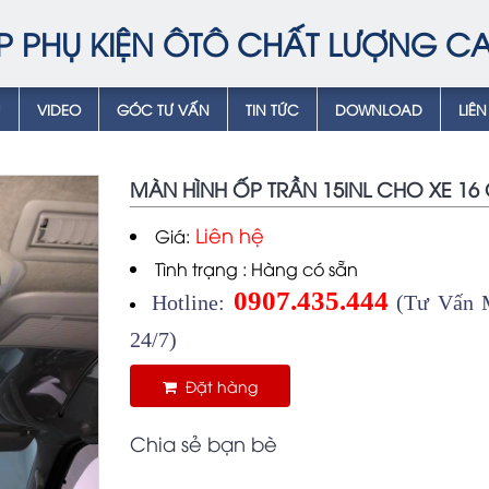
P PHỤ KIỆN ÔTÔ CHẤT LƯỢNG C
Ụ
VIDEO
GÓC TƯ VẤN
TIN TỨC
DOWNLOAD
LIÊN
MÀN HÌNH ỐP TRẦN 15INL CHO XE 16
Liên hệ
Giá:
Tình trạng : Hàng có sẵn
0907.435.444
Hotline:
(Tư Vấn M
24/7)
Đặt hàng
Chia sẻ bạn bè