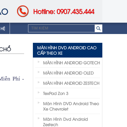
AO
Hotline: 0907.435.444
 HỆ
MÀN HÌNH DVD ANDROID CAO
 CHỔ
CẤP THEO XE
MÀN HÌNH ANDROID GOTECH
MÀN HÌNH ANDROID OLED
iễn Phí -
MÀN HÌNH ANDROID ZESTECH
TexPad Zon 3
Màn Hình DVD Android Theo
Xe Chevrolet
Màn Hình Dvd Android
Zestech