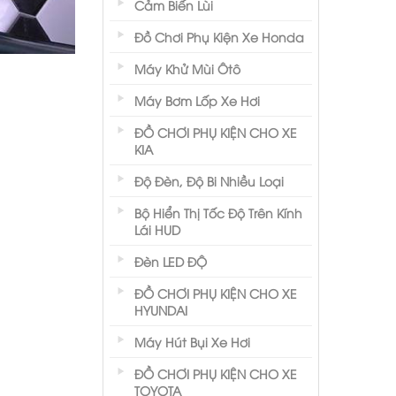
Cảm Biến Lùi
Đồ Chơi Phụ Kiện Xe Honda
Máy Khử Mùi Ôtô
Máy Bơm Lốp Xe Hơi
ĐỒ CHƠI PHỤ KIỆN CHO XE
KIA
Độ Đèn, Độ Bi Nhiều Loại
Bộ Hiển Thị Tốc Độ Trên Kính
Lái HUD
Đèn LED ĐỘ
ĐỒ CHƠI PHỤ KIỆN CHO XE
HYUNDAI
Máy Hút Bụi Xe Hơi
ĐỒ CHƠI PHỤ KIỆN CHO XE
TOYOTA