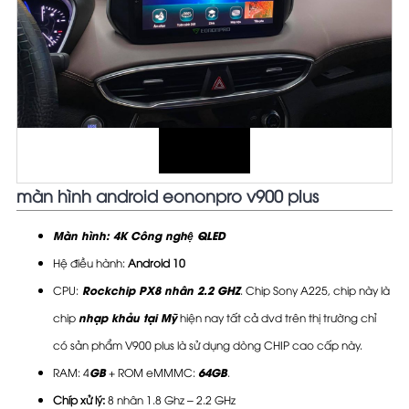
màn hình android eononpro v900 plus
Màn hình: 4K Công nghệ QLED
Hệ điều hành:
Android 10
CPU:
Rockchip PX8 nhân 2.2 GHZ
. Chip Sony A225, chip này là
chip
nhập khẩu tại Mỹ
hiện nay tất cả dvd trên thị trường chỉ
có sản phẩm V900 plus là sử dụng dòng CHIP cao cấp này.
RAM: 4
GB
+ ROM eMMMC:
64GB
.
Chíp xử lý:
8 nhân 1.8 Ghz – 2.2 GHz