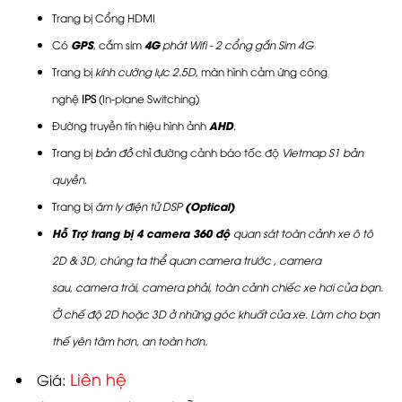
Trang bị Cổng HDMI
Có
GPS
, cắm sim
4G
phát Wifi - 2 cổng gắn Sim 4G
Trang bị
kính cường lực 2.5D
, màn hình cảm ứng công
nghệ
IPS
(In-plane Switching)
Đường truyền tín hiệu hình ảnh
AHD
.
Trang bị
bản đồ
chỉ đường cảnh báo tốc độ
Vietmap S1 bản
quyền
.
Trang bị
âm ly điện tử DSP
(Optical)
Hỗ Trợ trang bị 4 camera 360 độ
quan sát toàn cảnh xe ô tô
2D & 3D, chúng ta thể quan camera trước ,
camera
sau,
camera trái,
camera phải, toàn cảnh chiếc xe hơi của bạn.
Ở chế độ 2D hoặc 3D ở những góc khuất của xe. Làm cho bạn
thế yên tâm hơn, an toàn hơn.
Liên hệ
Giá: