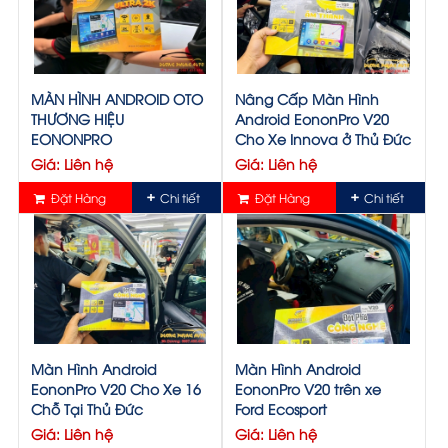
MÀN HÌNH ANDROID OTO
Nâng Cấp Màn Hình
THƯƠNG HIỆU
Android EononPro V20
EONONPRO
Cho Xe Innova ở Thủ Đức
Giá: Liên hệ
Giá: Liên hệ
Đặt Hàng
Chi tiết
Đặt Hàng
Chi tiết
Màn Hình Android
Màn Hình Android
EononPro V20 Cho Xe 16
EononPro V20 trên xe
Chỗ Tại Thủ Đức
Ford Ecosport
Giá: Liên hệ
Giá: Liên hệ