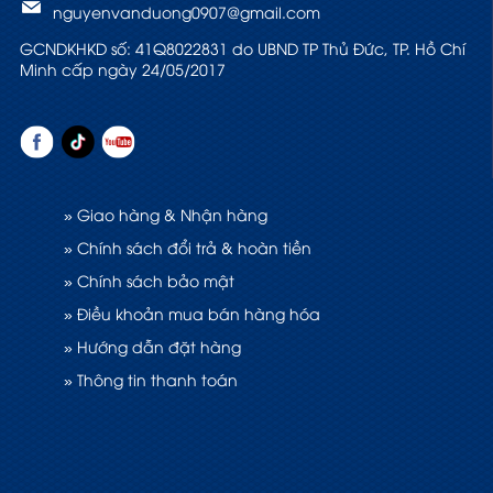
nguyenvanduong0907@gmail.com
GCNDKHKD số: 41Q8022831 do UBND TP Thủ Đức, TP. Hồ Chí
Minh cấp ngày 24/05/2017
» Giao hàng & Nhận hàng
» Chính sách đổi trả & hoàn tiền
» Chính sách bảo mật
» Điều khoản mua bán hàng hóa
» Hướng dẫn đặt hàng
» Thông tin thanh toán