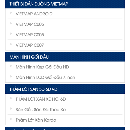
THIẾT BỊ DẪN ĐƯỜNG VIETMAP
VIETMAP ANDROID
VIETMAP C005
VIETMAP C005
VIETMAP C007
MÀN HÌNH GỐI ĐẦU
Màn Hình Kẹp Gối Đầu HD
Màn Hình LCD Gối Đầu 7.inch
THẢM LÓT SÀN 5D 6D 9D
THẢM LÓT XÀN XE HƠI 6D
Sàn Gỗ , Sàn Đá Theo Xe
Thãm Lót Xàn Kardo