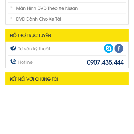
Màn Hình DVD Theo Xe Nissan
DVD Dành Cho Xe Tải
HỖ TRỢ TRỰC TUYẾN
Tư vấn kỹ thuật
0907.435.444
Hotline
KẾT NỐI VỚI CHÚNG TÔI