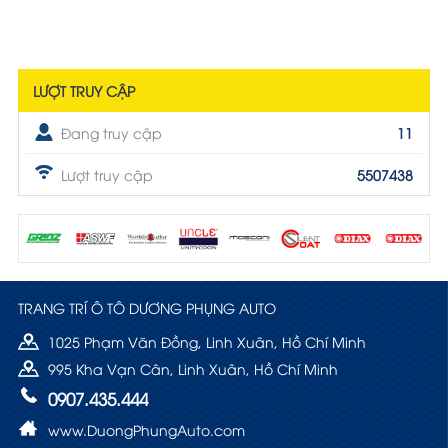
LƯỢT TRUY CẬP
Đang truy cập
11
Lượt truy cập
5507438
TRANG TRÍ Ô TÔ DƯƠNG PHỤNG AUTO
1025 Phạm Văn Đồng, Linh Xuân, Hồ Chí Minh
995 Kha Vạn Cân, Linh Xuân, Hồ Chí Minh
0907.435.444
www.DuongPhungAuto.com