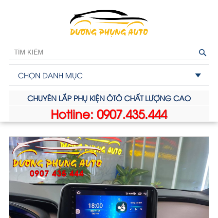
CHỌN DANH MỤC
CHUYÊN LẮP PHỤ KIỆN ÔTÔ CHẤT LƯỢNG CAO
Hotline: 0907.435.444