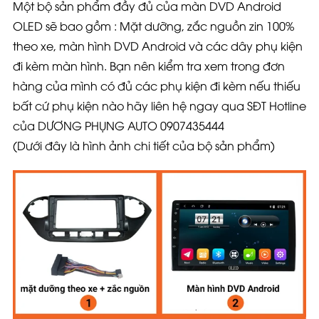
Một bộ sản phẩm đầy đủ của màn DVD Android
OLED sẽ bao gồm : Mặt dưỡng, zắc nguồn zin 100%
theo xe, màn hình DVD Android và các dây phụ kiện
đi kèm màn hình. Bạn nên kiểm tra xem trong đơn
hàng của mình có đủ các phụ kiện đi kèm nếu thiếu
bất cứ phụ kiện nào hãy liên hệ ngay qua SĐT Hotline
của DƯƠNG PHỤNG AUTO 0907435444
(Dưới đây là hình ảnh chi tiết của bộ sản phẩm)