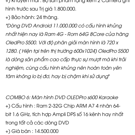
hình trước sau Trị giá 1.800.000.
+) Bảo hành: 24 tháng.
"
Dòng DVD Android 11.000.000 có cấu hình khủng
nhất hiện nay là Ram 4G - Rom 64G 8Core của hãng
OledPro S500. Với độ phân giải màn hình là 720 x
1280. ( Hiện tại trên thị trường 600x1024) OledPro S500
là dòng sản phẩm cao cấp thực sự mượt mà khi trải
nghiệm, cùng cấu hình khủng nên hoàn toàn yên
tâm không lo bị đơ, hay bị chậm khi sử dụng
"
COMBO 6: Màn hình DVD OLEDPro s600 Karaoke
+) Cấu hình : Ram 2-32G Chip ARM A7 4 nhân 64-
bit 1.6 GHz, tích hợp Ampli DPS số 16 kênh hay nhất
trong tất cả các dòng DVD
+) Giá bán : 14.500.000