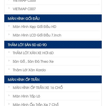
VIETMAP C005
VIETMAP C007
MÀN HÌNH GỐI ĐẦU
Màn Hình Kẹp Gối Đầu HD
Màn Hình LCD Gối Đầu 7.inch
THẢM LÓT SÀN 5D 6D 9D
THẢM LÓT XÀN XE HƠI 6D
Sàn Gỗ , Sàn Đá Theo Xe
Thãm Lót Xàn Kardo
MÀN HÌNH ỐP TRẦN
MÀN HÌNH ỐP TRẦN XE 16 CHỔ
Màn Hình Tốp Lô
Màn Hình Ốp Trần Xe 7 Chổ