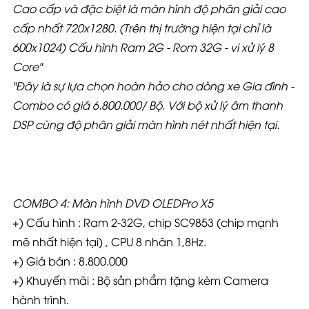
Cao cấp và đặc biệt là màn hình độ phân giải cao
cấp nhất 720x1280. (Trên thị trường hiện tại chỉ là
600x1024) Cấu hình Ram 2G - Rom 32G - vi xử lý 8
Core"
"Đây là sự lựa chọn hoàn hảo cho dòng xe Gia đình -
Combo có giá 6.800.000
/ Bộ. Với bộ xử lý âm thanh
DSP cùng độ phân giải màn hình nét nhất hiện tại.
COMBO 4: Màn hình DVD OLEDPro X5
+) Cấu hình : Ram 2-32G, chip SC9853 (chip mạnh
mẽ nhất hiện tại) , CPU 8 nhân 1,8Hz.
+) Giá bán : 8.800.000
+) Khuyến mãi : Bộ sản phẩm tặng kèm Camera
hành trình.