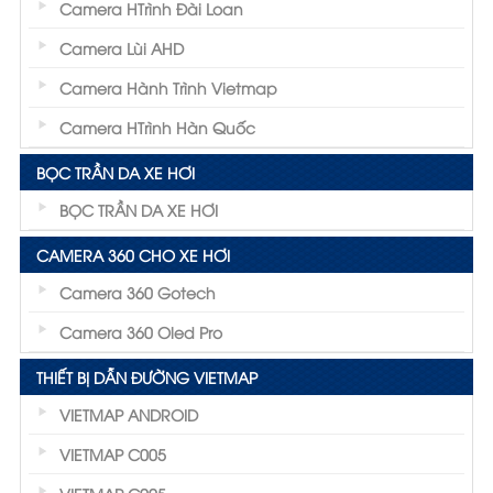
Camera HTrình Đài Loan
Camera Lùi AHD
Camera Hành Trình Vietmap
Camera HTrình Hàn Quốc
BỌC TRẦN DA XE HƠI
BỌC TRẦN DA XE HƠI
CAMERA 360 CHO XE HƠI
Camera 360 Gotech
Camera 360 Oled Pro
THIẾT BỊ DẪN ĐƯỜNG VIETMAP
VIETMAP ANDROID
VIETMAP C005