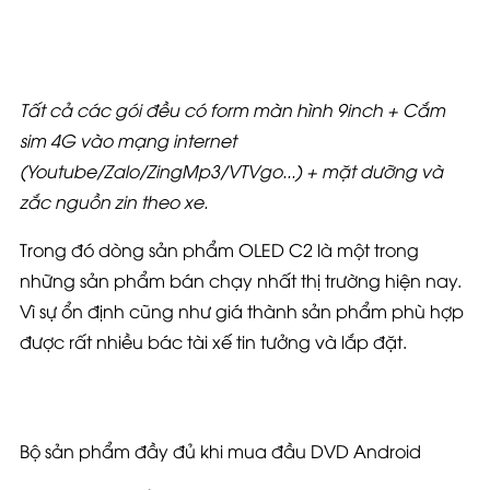
Tất cả các gói đều có form màn hình 9inch + Cắm
sim 4G vào mạng internet
(Youtube/Zalo/ZingMp3/VTVgo...) + mặt dưỡng và
zắc nguồn zin theo xe.
Trong đó dòng sản phẩm OLED C2 là một trong
những sản phẩm bán chạy nhất thị trường hiện nay.
Vì sự ổn định cũng như giá thành sản phẩm phù hợp
được rất nhiều bác tài xế tin tưởng và lắp đặt.
Bộ sản phẩm đầy đủ khi mua đầu DVD Android