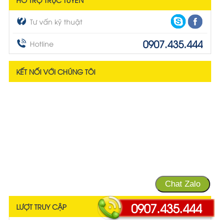
Tư vấn kỹ thuật
0907.435.444
Hotline
KẾT NỐI VỚI CHÚNG TÔI
Chat Zalo
0907.435.444
LƯỢT TRUY CẬP