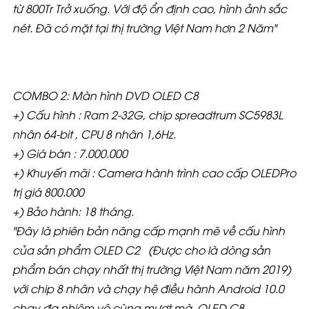
từ 800Tr Trở xuống. Với độ ổn định cao, hình ảnh sắc
nét. Đã có mặt tại thị trường Việt Nam hơn 2 Năm"
COMBO 2: Màn hình DVD OLED C8
+) Cấu hình : Ram 2-32G, chip spreadtrum SC5983L
nhân 64-bit , CPU 8 nhân 1,6Hz.
+) Giá bán : 7.000.000
+) Khuyến mãi : Camera hành trình cao cấp OLEDPro
trị giá 800.000
+) Bảo hành: 18 tháng.
"Đây là phiên bản nâng cấp mạnh mẽ về cấu hình
của sản phẩm OLED C2 (Được cho là dòng sản
phẩm bán chạy nhất thị trường Việt Nam năm 2019)
với chip 8 nhân và chạy hệ điều hành Android 10.0
chạy đa nhiệm vô cùng mượt mà. OLED C8