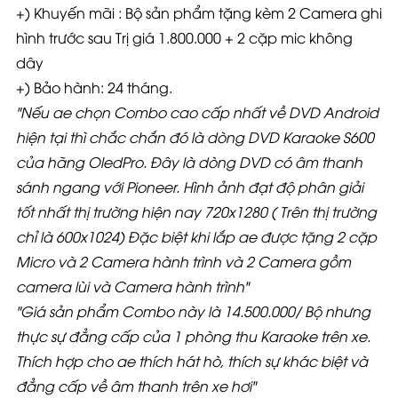
+) Khuyến mãi : Bộ sản phẩm tặng kèm 2 Camera ghi
hình trước sau Trị giá 1.800.000 + 2 cặp mic không
dây
+) Bảo hành: 24 tháng.
"Nếu ae chọn Combo cao cấp nhất về DVD Android
hiện tại thì chắc chắn đó là dòng DVD Karaoke S600
của hãng OledPro. Đây là dòng DVD có âm thanh
sánh ngang với Pioneer. Hình ảnh đạt độ phân giải
tốt nhất thị trường hiện nay 720x1280 ( Trên thị trường
chỉ là 600x1024) Đặc biệt khi lắp ae được tặng 2 cặp
Micro và 2 Camera hành trình và 2 Camera gồm
camera lùi và Camera hành trình"
"Giá sản phẩm Combo này là 14.500.000/ Bộ nhưng
thực sự đẳng cấp của 1 phòng thu Karaoke trên xe.
Thích hợp cho ae thích hát hò, thích sự khác biệt và
đẳng cấp về âm thanh trên xe hơi"