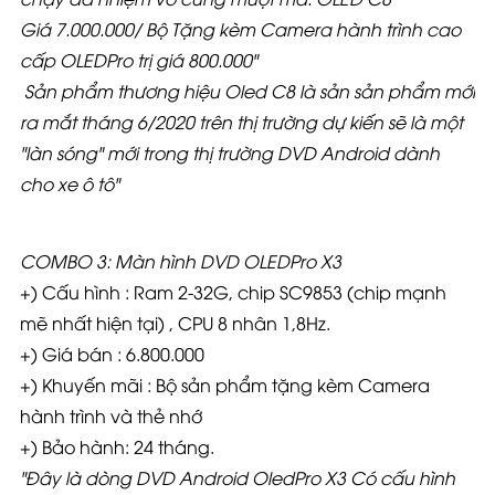
Giá
7.000.000/ Bộ Tặng kèm Camera hành trình cao
cấp OLEDPro trị giá 800.000"
Sản phẩm thương hiệu Oled C8 là sản sản phẩm mới
ra mắt tháng 6/2020 trên thị trường dự kiến sẽ là một
"làn sóng" mới trong thị trường DVD Android dành
cho xe ô tô"
COMBO 3: Màn hình DVD OLEDPro X3
+) Cấu hình : Ram 2-32G, chip SC9853 (chip mạnh
mẽ nhất hiện tại) , CPU 8 nhân 1,8Hz.
+) Giá bán : 6.800.000
+) Khuyến mãi : Bộ sản phẩm tặng kèm Camera
hành trình và thẻ nhớ
+) Bảo hành: 24 tháng.
"Đây là dòng DVD Android OledPro X3 Có cấu hình