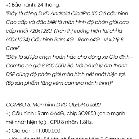
+) Bảo hành: 24 tháng.
"Đây là dòng DVD Android OledPro X5 Có cấu hình
Cao cấp và đặc biệt là màn hình độ phân giải cao
cấp nhất 720x1280. (Trên thị trường hiện tại chỉ là
600x1024) Cấu hình Ram 4G - Rom 64G - vi xử lý 8
Core"
"Đây là sự lựa chọn hoàn hảo cho dòng xe Gia đình -
Combo có giá 8.800.000
/ Bộ. Với bộ xử lý âm thanh
DSP cùng độ phân giải màn hình nét nhất hiện tại.
(Bộ sản phẩm tặng kèm camera hành trình)"
COMBO 5: Màn hình DVD OLEDPro s500
+) Cấu hình : Ram 4-64G, chip SC9853 (chip mạnh
mẽ nhất hiện tại) , CPU 8 nhân 1,8Hz.
+) Giá bán : 11.000.000
+) Khuyến mãi : Bộ sản phẩm tặng kèm 2 Camera ghi