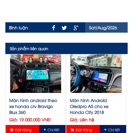
Bình luận
Sat/Aug/2026
Sản phẩm liên quan
Màn hình android theo
Màn hình Android
xe honda crv Bravigo
Oledpro A5 cho xe
Blux 360
Honda City 2018
Giá: 19.000.000 VNĐ
Giá: Liên hệ
Đặt Hàng
Chi tiết
Đặt Hàng
Chi tiết