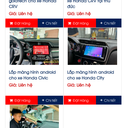
goldtech cho xe Honda
xe Honda CRV tại thủ
CRV
đức
Giá: Liên hệ
Giá: Liên hệ
Đặt Hàng
Chi tiết
Đặt Hàng
Chi tiết
Lắp màng hình android
Lắp màng hình android
cho xe Honda Civic
cho xe Honda City
Giá: Liên hệ
Giá: Liên hệ
Đặt Hàng
Chi tiết
Đặt Hàng
Chi tiết