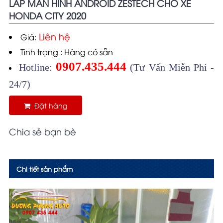
LẮP MÀN HÌNH ANDROID ZESTECH CHO XE
HONDA CITY 2020
Liên hệ
Giá:
Tình trạng : Hàng có sẵn
0907.435.444
Hotline:
(Tư Vấn Miễn Phí -
24/7)
Đặt hàng
Chia sẻ bạn bè
Chi tiết sản phẩm