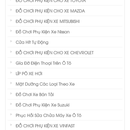
ĐỒ CHƠI PHỤ KIỆN CHO XE TOYOTA
ĐỒ CHƠI PHỤ KIỆN CHO XE MAZDA
ĐỒ CHƠI PHỤ KIỆN XE MITSUBISHI
Đồ Chơi Phụ Kiện Xe Nissan
Cửa Hít Tự Động
ĐỒ CHƠI PHỤ KIỆN CHO XE CHEVROLET
Gía Đỡ Điện Thoại Trên Ô Tô
LÍP PÔ XE HƠI
Mặt Dưỡng Các Loại Theo Xe
Đồ Chơi Xe Bán Tải
Đồ Chơi Phụ Kiện Xe Suzuki
Phục Hồi Sửa Chửa Máy Xe Ô Tô
ĐỒ CHƠI PHỤ KIỆN XE VINFAST