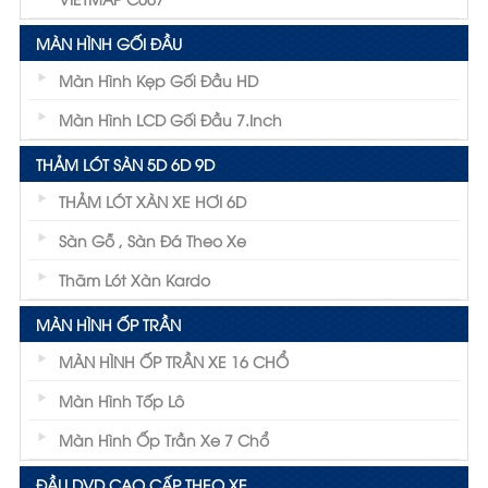
MÀN HÌNH GỐI ĐẦU
Màn Hình Kẹp Gối Đầu HD
Màn Hình LCD Gối Đầu 7.inch
THẢM LÓT SÀN 5D 6D 9D
THẢM LÓT XÀN XE HƠI 6D
Sàn Gỗ , Sàn Đá Theo Xe
Thãm Lót Xàn Kardo
MÀN HÌNH ỐP TRẦN
MÀN HÌNH ỐP TRẦN XE 16 CHỔ
Màn Hình Tốp Lô
Màn Hình Ốp Trần Xe 7 Chổ
ĐẦU DVD CAO CẤP THEO XE