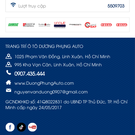
Lượt truy cập
5509703
TRANG TRÍ Ô TÔ DƯƠNG PHỤNG AUTO
1025 Phạm Văn Đồng, Linh Xuân, Hồ Chí Minh
995 Kha Vạn Cân, Linh Xuân, Hồ Chí Minh
0907.435.444
www.DuongPhungAuto.com
nguyenvanduong0907@gmail.com
GCNDKHKD số: 41Q8022831 do UBND TP Thủ Đức, TP. Hồ Chí
Minh cấp ngày 24/05/2017