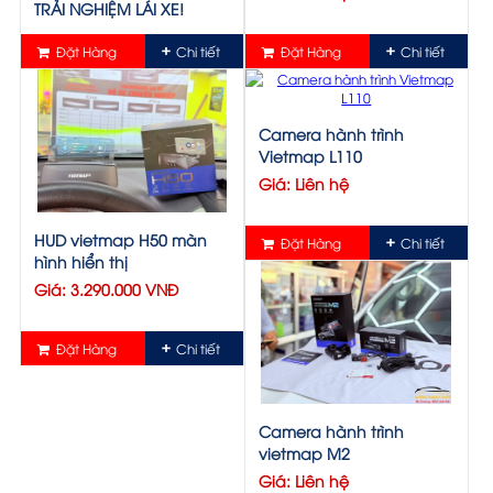
TRẢI NGHIỆM LÁI XE!
Giá: Liên hệ
Đặt Hàng
Chi tiết
Đặt Hàng
Chi tiết
Camera hành trình
Vietmap L110
Giá: Liên hệ
HUD vietmap H50 màn
Đặt Hàng
Chi tiết
hình hiển thị
Giá: 3.290.000 VNĐ
Đặt Hàng
Chi tiết
Camera hành trình
vietmap M2
Giá: Liên hệ