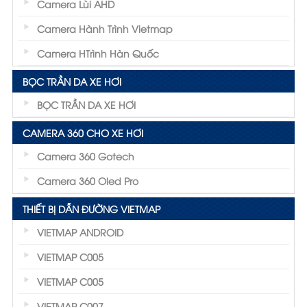
Camera Lùi AHD
Camera Hành Trình Vietmap
Camera HTrình Hàn Quốc
BỌC TRẦN DA XE HƠI
BỌC TRẦN DA XE HƠI
CAMERA 360 CHO XE HƠI
Camera 360 Gotech
Camera 360 Oled Pro
THIẾT BỊ DẪN ĐƯỜNG VIETMAP
VIETMAP ANDROID
VIETMAP C005
VIETMAP C005
VIETMAP C007