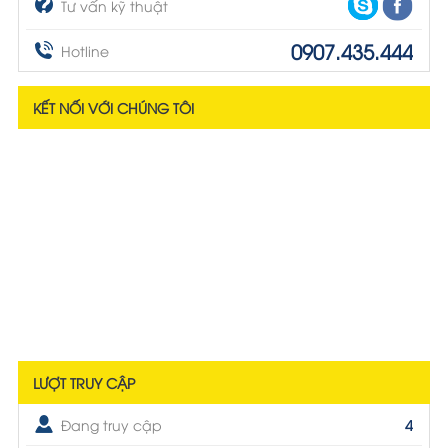
Tư vấn kỹ thuật
0907.435.444
Hotline
KẾT NỐI VỚI CHÚNG TÔI
LƯỢT TRUY CẬP
Đang truy cập
4