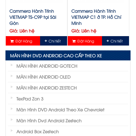
Cammera Hành Trình
Cammera Hành Trình
VIETMAP TS-C9P tại Sài
VIETMAP C1 ở TP. Hồ Chí
Gòn
Minh
Giá: Liên hệ
Giá: Liên hệ
Đặt Hàng
Chi tiết
Đặt Hàng
Chi tiết
MÀN HÌNH DVD ANDROID CAO CẤP THEO XE
MÀN HÌNH ANDROID GOTECH
MÀN HÌNH ANDROID OLED
MÀN HÌNH ANDROID ZESTECH
TexPad Zon 3
Màn Hình DVD Android Theo Xe Chevrolet
Màn Hình Dvd Android Zestech
Android Box Zestech