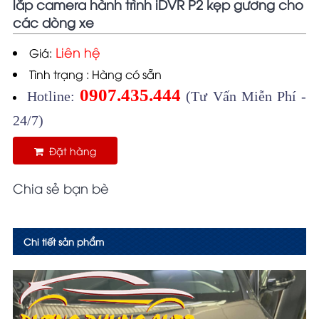
lắp camera hành trình iDVR P2 kẹp gương cho
các dòng xe
Liên hệ
Giá:
Tình trạng : Hàng có sẵn
0907.435.444
Hotline:
(Tư Vấn Miễn Phí -
24/7)
Đặt hàng
Chia sẻ bạn bè
Chi tiết sản phẩm