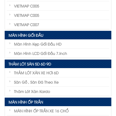
VIETMAP C005
VIETMAP C005
VIETMAP C007
MÀN HÌNH GỐI ĐẦU
Màn Hình Kẹp Gối Đầu HD
Màn Hình LCD Gối Đầu 7.inch
THẢM LÓT SÀN 5D 6D 9D
THẢM LÓT XÀN XE HƠI 6D
Sàn Gỗ , Sàn Đá Theo Xe
Thãm Lót Xàn Kardo
MÀN HÌNH ỐP TRẦN
MÀN HÌNH ỐP TRẦN XE 16 CHỔ