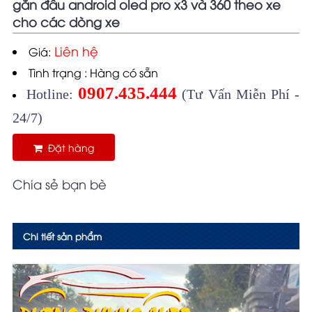
gắn đầu android oled pro x3 và 360 theo xe
cho các dòng xe
Liên hệ
Giá:
Tình trạng : Hàng có sẵn
0907.435.444
Hotline:
(Tư Vấn Miễn Phí -
24/7)
Đặt hàng
Chia sẻ bạn bè
Chi tiết sản phẩm