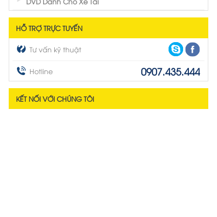
DVD Dành Cho Xe Tải
HỖ TRỢ TRỰC TUYẾN
Tư vấn kỹ thuật
0907.435.444
Hotline
KẾT NỐI VỚI CHÚNG TÔI