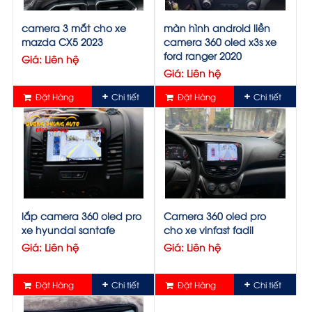
camera 3 mắt cho xe
màn hình android liền
mazda CX5 2023
camera 360 oled x3s xe
ford ranger 2020
Giá: Liên hệ
Giá: Liên hệ
Đặt Hàng
Chi tiết
Đặt Hàng
Chi tiết
lắp camera 360 oled pro
Camera 360 oled pro
xe hyundai santafe
cho xe vinfast fadil
Giá: Liên hệ
Giá: Liên hệ
Đặt Hàng
Chi tiết
Đặt Hàng
Chi tiết